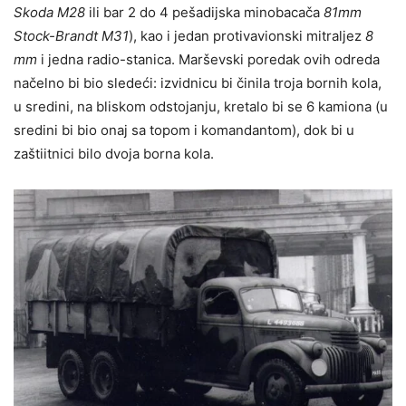
Skoda
M28
ili bar 2 do 4 pešadijska minobacača
81mm
Stock-Brandt
M31
), kao i jedan protivavionski mitralјez
8
mm
i jedna radio-stanica. Marševski poredak ovih odreda
načelno bi bio sledeći: izvidnicu bi činila troja bornih kola,
u sredini, na bliskom odstojanju, kretalo bi se 6 kamiona (u
sredini bi bio onaj sa topom i komandantom), dok bi u
zaštiitnici bilo dvoja borna kola.