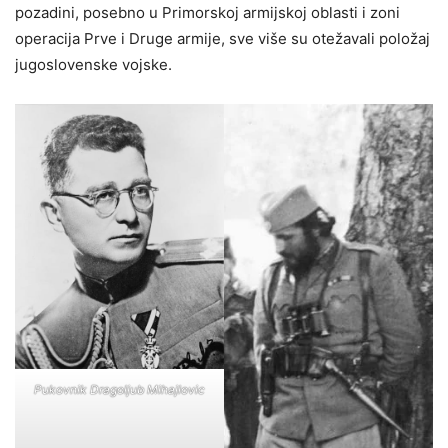
pozadini, posebno u Primorskoj armijskoj oblasti i zoni
operacija Prve i Druge armije, sve više su otežavali položaj
jugoslovenske vojske.
Pukovnik Dragoljub Mihajlovic