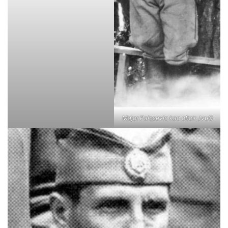
Major Palosevic kao oficir JvuO