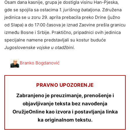
Osam dana kasnije, grupa je dostigla visinu Han-Pjeska,
gde se spojila sa ostacima
1. jurišnog batalјona
. Združena
jedinica se u zoru 29. aprila prebacila preko Drine (južno
od Slapa) a do 17:00 časova je iznad Zaovine prešla granicu
između Bosne i Srbije. Praktično, pripadnici ovih jedinica
specijalne namene predstavlјali su kostur buduće
Jugoslovenske vojske u otadžbini.
Branko Bogdanović
PRAVNO UPOZORENJE
Zabranjeno je preuzimanje, prenošenje i
objavljivanje teksta bez navođenja
OružjeOnline kao izvora i postavljanja linka
ka originalnom tekstu.