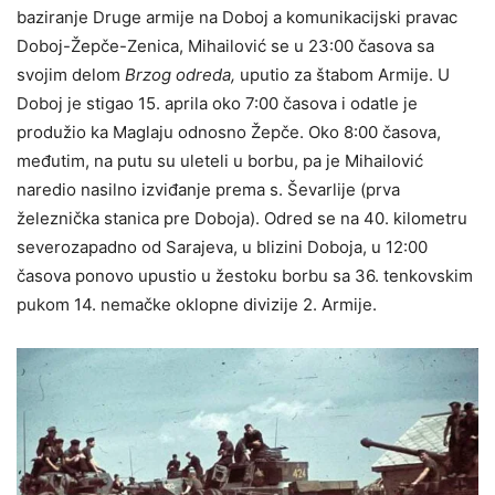
baziranje Druge armije na Doboj a komunikacijski pravac
Doboj-Žepče-Zenica, Mihailović se u 23:00 časova sa
svojim delom
Brzog odreda,
uputio za štabom Armije. U
Doboj je stigao 15. aprila oko 7:00 časova i odatle je
produžio ka Maglaju odnosno Žepče. Oko 8:00 časova,
međutim, na putu su uleteli u borbu, pa je Mihailović
naredio nasilno izviđanje prema s. Ševarlije (prva
železnička stanica pre Doboja). Odred se na 40. kilometru
severozapadno od Sarajeva, u blizini Doboja, u 12:00
časova ponovo upustio u žestoku borbu sa 36. tenkovskim
pukom 14. nemačke oklopne divizije 2. Armije.