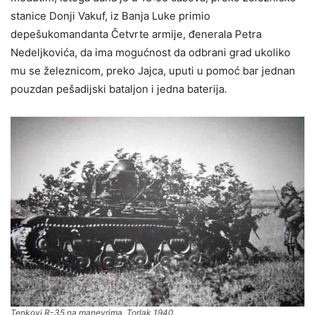
stanice Donji Vakuf, iz Banja Luke primio
depešukomandanta Četvrte armije, đenerala Petra
Nedelјkovića, da ima mogućnost da odbrani grad ukoliko
mu se železnicom, preko Jajca, uputi u pomoć bar jednan
pouzdan pešadijski batalјon i jedna baterija.
Tenkovi R-35 na manevrima, Torlak 1940.