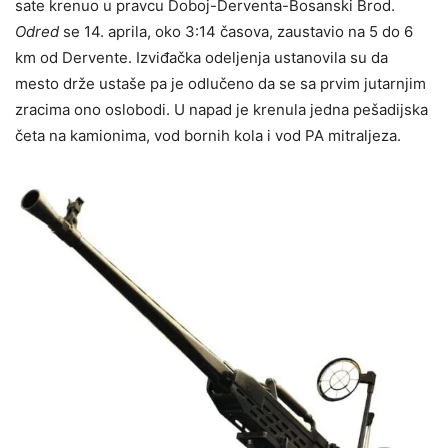
sate krenuo u pravcu Doboj-Derventa-Bosanski Brod.
Odred
se 14. aprila, oko 3:14 časova, zaustavio na 5 do 6
km od Dervente. Izviđačka odelјenja ustanovila su da
mesto drže ustaše pa je odlučeno da se sa prvim jutarnjim
zracima ono oslobodi. U napad je krenula jedna pešadijska
četa na kamionima, vod bornih kola i vod PA mitralјeza.