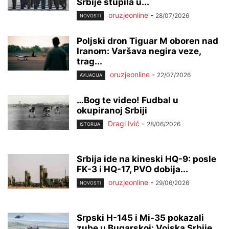
Srbije stupila u...
oruzjeonline
-
28/07/2026
NOVOSTI
Poljski dron Tiguar M oboren nad
Iranom: Varšava negira veze,
trag...
oruzjeonline
-
22/07/2026
AVIJACIJA
…Bog te video! Fudbal u
okupiranoj Srbiji
Dragi Ivić
-
28/06/2026
ISTORIJA
Srbija ide na kineski HQ-9: posle
FK-3 i HQ-17, PVO dobija...
oruzjeonline
-
29/06/2026
NOVOSTI
Srpski H-145 i Mi-35 pokazali
zube u Bugarskoj: Vojska Srbije