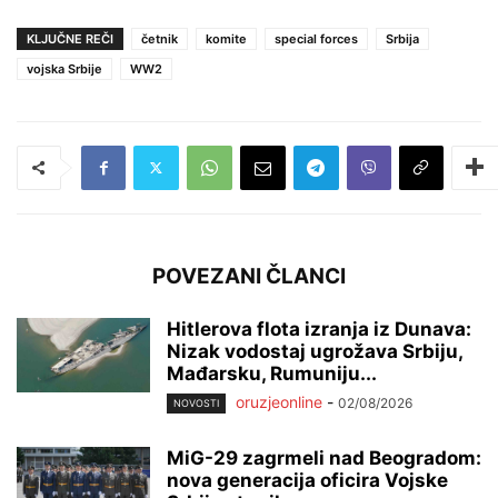
KLJUČNE REČI
četnik
komite
special forces
Srbija
vojska Srbije
WW2
POVEZANI ČLANCI
Hitlerova flota izranja iz Dunava:
Nizak vodostaj ugrožava Srbiju,
Mađarsku, Rumuniju...
oruzjeonline
-
02/08/2026
NOVOSTI
MiG-29 zagrmeli nad Beogradom:
nova generacija oficira Vojske