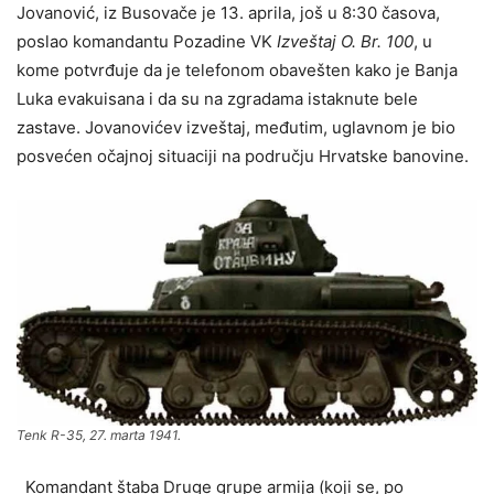
Jovanović, iz Busovače je 13. aprila, još u 8:30 časova,
poslao komandantu Pozadine VK
Izveštaj O. Br. 100
, u
kome potvrđuje da je telefonom obavešten kako je Banja
Luka evakuisana i da su na zgradama istaknute bele
zastave. Jovanovićev izveštaj, međutim, uglavnom je bio
posvećen očajnoj situaciji na području Hrvatske banovine.
Tenk R-35, 27. marta 1941.
Komandant štaba Druge grupe armija (koji se, po