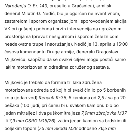
Naređenju O. Br. 149
, preselio u Gračanicu), armijski
đeneral Milutin Đ. Nedić, bio je ogorčen neinventivnom,
zastarelom i sporom organizacijom i sporovođenjem akcija
VK pri gušenju pobuna i brzih intervencija na ugroženim
prostorijama (prevoz nesigurnom i sporom železnicom,
neadekvatne trupe i naoružanje). Nedić je 13. aprila u 15:00
časova komandantu Druge armije, đeneralu Dragoslavu
Milјkoviću, saopštio da se ovakvi cilјevi mogu postići samo
lakim motorizovanim odredima združenog sastava.
Milјković je trebalo da formira tri laka združena
motorizovana odreda od kojih bi svaki činilo po 5 borbenih
kola (jedan vod)
Renault R-35
, 5 kamiona od
2,5 t
sa po 20
pešaka (100 lјudi, pri čemu bi u svakom kamionu bio po
jedan mitralјez i dva puškomitralјeza
7,9mm zbrojovka M37
ili
7,9 mm CSRG M15/26
), zatim jedan kamion sa brdskim ili
polјskim topom (
75 mm
Skoda
M28
odnosno
76,5 mm