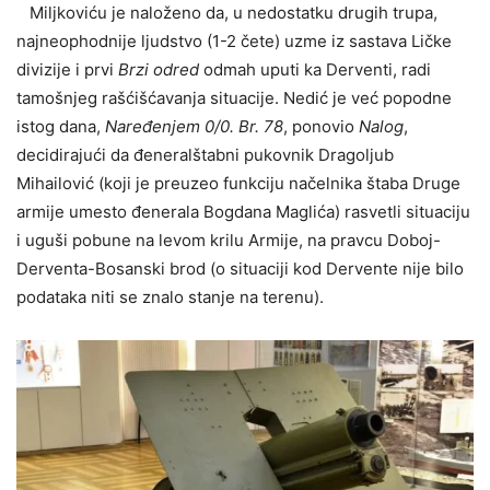
Milјkoviću je naloženo da, u nedostatku drugih trupa,
najneophodnije lјudstvo (1-2 čete) uzme iz sastava Ličke
divizije i prvi
Brzi odred
odmah uputi ka Derventi, radi
tamošnjeg rašćišćavanja situacije. Nedić je već popodne
istog dana,
Naređenjem 0/0. Br. 78
, ponovio
Nalog
,
decidirajući da đeneralštabni pukovnik Dragolјub
Mihailović (koji je preuzeo funkciju načelnika štaba Druge
armije umesto đenerala Bogdana Maglića) rasvetli situaciju
i uguši pobune na levom krilu Armije, na pravcu Doboj-
Derventa-Bosanski brod (o situaciji kod Dervente nije bilo
podataka niti se znalo stanje na terenu).