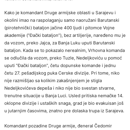
Kako je komandant Druge armijske oblasti u Sarajevu i
okolini imao na raspolaganju samo naoružani Barutanski
(pirotehnički) batalјon jačine 400 lјudi i pitomce Vojne
akademije (”Đački batalјon”), bez artilјerije, naređeno mu je
da vozom, preko Jajca, za Banja Luku uputi Barutanski
batalјon. Kada se to pokazalo nerealnim, Vrhovna komanda
se odlučila da vozom, preko Tuzle, Nedelјkoviću u pomoć
uputi ”Đački batalјon”, četu dopunske komande i jednu
četu 27. pešadijskog puka Cerske divizije. Pri tome, niko
nije razmišlјao sa kolikim zakašnjenjem je stigla
Nedelјkovićeva depeša i niko nije bio svestan stvarne,
trenutne situacije u Banja Luci. Usled pritiska nemačke 14.
oklopne divizije i ustaških snaga, grad je bio evakuisan još
u jutarnjim časovima, znatno pre dolaska trupa iz Sarajeva.
Komandant pozadine Druge armije, đeneral Čedomir