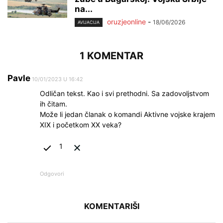
na...
oruzjeonline
-
18/06/2026
AVIJACIJA
1 KOMENTAR
Pavle
10/01/2023 U 16:42
Odličan tekst. Kao i svi prethodni. Sa zadovoljstvom
ih čitam.
Može li jedan članak o komandi Aktivne vojske krajem
XIX i početkom XX veka?
1
Odgovori
KOMENTARIŠI