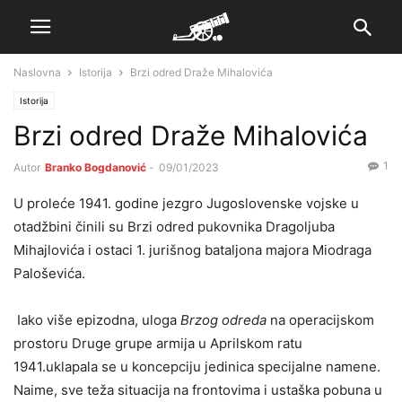
Naslovna
Istorija
Brzi odred Draže Mihalovića
Istorija
Brzi odred Draže Mihalovića
1
Autor
Branko Bogdanović
-
09/01/2023
U proleće 1941. godine jezgro Jugoslovenske vojske u
otadžbini činili su Brzi odred pukovnika Dragoljuba
Mihajlovića i ostaci 1. jurišnog bataljona majora Miodraga
Paloševića.
Iako više epizodna, uloga
Brzog odreda
na operacijskom
prostoru Druge grupe armija u Aprilskom ratu
1941.uklapala se u koncepciju jedinica specijalne namene.
Naime, sve teža situacija na frontovima i ustaška pobuna u