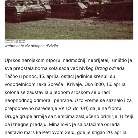
wehrmacht xiv oklopna divizija
Uprkos herojskom otporu, nadmoćniji neprijatelј uništio je
sva preostala borna kola sada već bivšeg
Brzog odreda
.
Tačno u ponoć, 15. aprila, ostaci jedinice krenuli su
vododelnicom reka Spreće i Krivaje. Oko 8:00, 16. aprila,
kolona se zaustavila u jednom srpskom selu radi
neophodnog odmora i pehrane. U to vreme se saznalo i za
prepodnevno naređenje VK (
O. Br. 181
) da je na frontu
Druge grupe armija sa Nemcima zaklјučeno primirje. U želјi
da izbegne predaju, Mihailović je sa ostacima odreda
nastavio marš ka Petrovom Selu, gde je stigao 20. aprila.