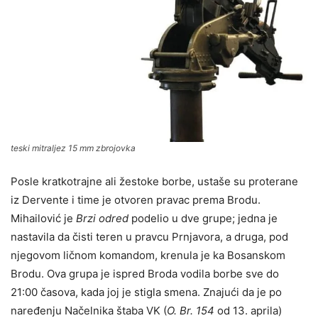
teski mitraljez 15 mm zbrojovka
Posle kratkotrajne ali žestoke borbe, ustaše su proterane
iz Dervente i time je otvoren pravac prema Brodu.
Mihailović je
Brzi odred
podelio u dve grupe; jedna je
nastavila da čisti teren u pravcu Prnjavora, a druga, pod
njegovom ličnom komandom, krenula je ka Bosanskom
Brodu. Ova grupa je ispred Broda vodila borbe sve do
21:00 časova, kada joj je stigla smena. Znajući da je po
naređenju Načelnika štaba VK (
O. Br. 154
od 13. aprila)