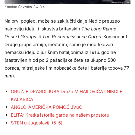
Kamion Ševrolet 2.4 3 t.
Na prvi pogled, može se zaklјučiti da je Nedić preuzeo
najnoviju ideju i iskustva britanskih
The Long Range
Desert Groups
ili
The Reconnaissance Corps
. Komandant
Druge grupe armija, međutim, samo je modifikovao
nemačku ideju o jurišnim batalјonima iz 1916. godine
(sastavlјenih od po 2 pešadijske čete sa ukupno 500
boraca, mitralјeske i minobacačke čete i baterije topova
77
mm
).
ORUŽJE DRAGOLJUBA Draže MIHAILOVIĆA I NIKOLE
KALABIĆA
ANGLO-AMERIČKA POMOĆ JVuO
ELITA: Kratka istorija garde na našem prostoru
STEN u Jugoslaviji (5-5)