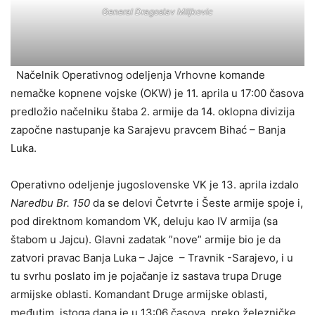
General Dragoslav Miljkovic
Načelnik Operativnog odelјenja Vrhovne komande
nemačke kopnene vojske (OKW) je 11. aprila u 17:00 časova
predložio načelniku štaba 2. armije da 14. oklopna divizija
započne nastupanje ka Sarajevu pravcem Bihać – Banja
Luka.
Operativno odelјenje jugoslovenske VK je 13. aprila izdalo
Naredbu Br. 150
da se delovi Četvrte i Šeste armije spoje i,
pod direktnom komandom VK, deluju kao IV armija (sa
štabom u Jajcu). Glavni zadatak ”nove” armije bio je da
zatvori pravac Banja Luka – Jajce – Travnik -Sarajevo, i u
tu svrhu poslato im je pojačanje iz sastava trupa Druge
armijske oblasti. Komandant Druge armijske oblasti,
međutim, istoga dana je u 13:06 časova, preko železničke