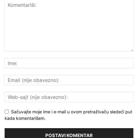
Sačuvajte moje ime i e-mail u ovom pretraživaču sledeći put
kada komentarišem.