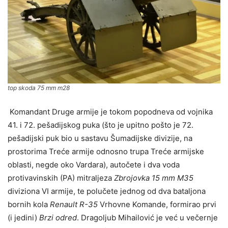
top skoda 75 mm m28
Komandant Druge armije je tokom popodneva od vojnika
41. i 72. pešadijskog puka (što je upitno pošto je 72.
pešadijski puk bio u sastavu Šumadijske divizije, na
prostorima Treće armije odnosno trupa Treće armijske
oblasti, negde oko Vardara), autočete i dva voda
protivavinskih (PA) mitralјeza
Zbrojovka 15 mm M35
diviziona VI armije, te polučete jednog od dva batalјona
bornih kola
Renault R-35
Vrhovne Komande, formirao prvi
(i jedini)
Brzi odred
. Dragolјub Mihailović je već u večernje