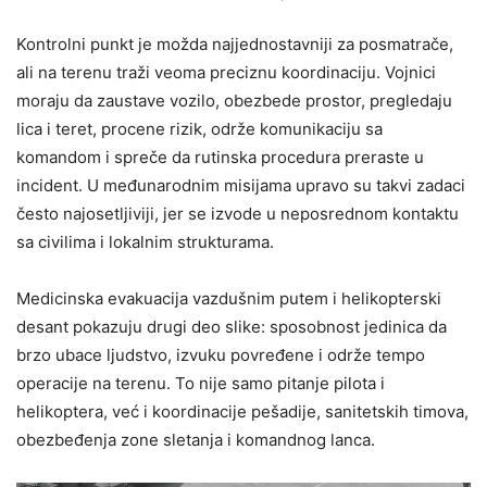
Kontrolni punkt je možda najjednostavniji za posmatrače,
ali na terenu traži veoma preciznu koordinaciju. Vojnici
moraju da zaustave vozilo, obezbede prostor, pregledaju
lica i teret, procene rizik, održe komunikaciju sa
komandom i spreče da rutinska procedura preraste u
incident. U međunarodnim misijama upravo su takvi zadaci
često najosetljiviji, jer se izvode u neposrednom kontaktu
sa civilima i lokalnim strukturama.
Medicinska evakuacija vazdušnim putem i helikopterski
desant pokazuju drugi deo slike: sposobnost jedinica da
brzo ubace ljudstvo, izvuku povređene i održe tempo
operacije na terenu. To nije samo pitanje pilota i
helikoptera, već i koordinacije pešadije, sanitetskih timova,
obezbeđenja zone sletanja i komandnog lanca.