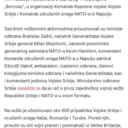
„Borovac“, u organizaciji Komande Kopnene vojske Vojske
Srbije i Komande združenih snaga NATO-a iz Napulja.
Završnim vežbovnim aktivnostima prisustvovali su ministar
odbrane Bratislav Gašić, načelnik Generalštaba Vojske
Srbije general Milan Mojsilović, zamenik pomoćnika
generalnog sekretara NATO-a Kevin Hamilton, komandant
Komande združenih snaga NATO-a u Napulju admiral
Džordž Vajkof, ambasadori, izaslanici odbrane, članovi
kolegijuma ministra odbrane i načelnika Generalštaba, kao
i komandanti jedinica Vojske Srbije. Ministarstvo odbrane
Srbije
saopštilo je
da je reč o prvoj zajedničkoj vojnoj vežbi
Republike Srbije i NATO-a u ovom formatu.
Na vežbi je učestvovalo oko 600 pripadnika Vojske Srbije i
oružanih snaga Italije, Rumunije i Turske. Pored njih,
prisutni su bili vojni planeri i posmatrači iz Velike Britanije,