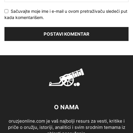
Sačuvajte moje ime i e-mail u ovom pretraživaču sledeći put
kada komentarišem.
O NAMA
oruzjeonline.com je vaš najbolji resurs za vesti, kritike i
priče o oružju, istoriji, analitici i svim srodnim temama iz