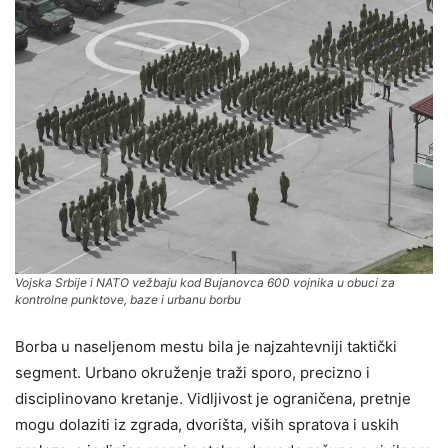
Vojska Srbije i NATO vežbaju kod Bujanovca 600 vojnika u obuci za
kontrolne punktove, baze i urbanu borbu
Borba u naseljenom mestu bila je najzahtevniji taktički
segment. Urbano okruženje traži sporo, precizno i
disciplinovano kretanje. Vidljivost je ograničena, pretnje
mogu dolaziti iz zgrada, dvorišta, viših spratova i uskih