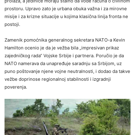
prolaza, a jedinice moraju stalno da vode računa o civilnom
prostoru. Upravo zato je urbana obuka važna i za mirovne
misije i za krizne situacije u kojima klasična linija fronta ne
postoji.
Zamenik pomoćnika generalnog sekretara NATO-a Kevin
Hamilton ocenio je da je vežba bila „impresivan prikaz
zajedničkog rada“ Vojske Srbije i partnera. Poručio je da
NATO namerava da unapređuje saradnju sa Srbijom, uz
puno poštovanje njene vojne neutralnosti, i dodao da takve
vežbe doprinose regionalnoj stabilnosti i izgradnji
poverenja.