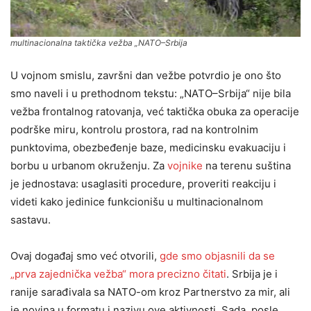
multinacionalna taktička vežba „NATO–Srbija
U vojnom smislu, završni dan vežbe potvrdio je ono što
smo naveli i u prethodnom tekstu: „NATO–Srbija“ nije bila
vežba frontalnog ratovanja, već taktička obuka za operacije
podrške miru, kontrolu prostora, rad na kontrolnim
punktovima, obezbeđenje baze, medicinsku evakuaciju i
borbu u urbanom okruženju. Za
vojnike
na terenu suština
je jednostava: usaglasiti procedure, proveriti reakciju i
videti kako jedinice funkcionišu u multinacionalnom
sastavu.
Ovaj događaj smo već otvorili,
gde smo objasnili da se
„prva zajednička vežba“ mora precizno čitati
. Srbija je i
ranije sarađivala sa NATO-om kroz Partnerstvo za mir, ali
je novina u formatu i nazivu ove aktivnosti. Sada, posle