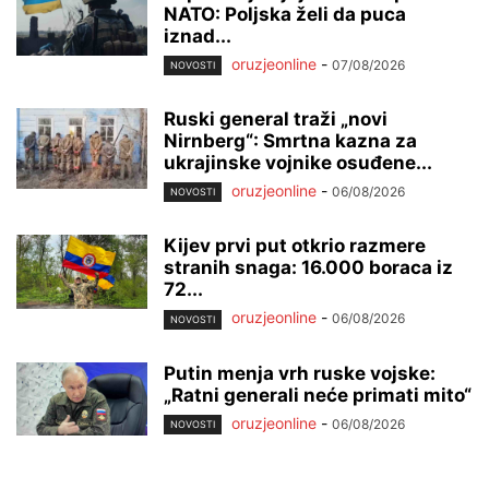
NATO: Poljska želi da puca
iznad...
oruzjeonline
-
07/08/2026
NOVOSTI
Ruski general traži „novi
Nirnberg“: Smrtna kazna za
ukrajinske vojnike osuđene...
oruzjeonline
-
06/08/2026
NOVOSTI
Kijev prvi put otkrio razmere
stranih snaga: 16.000 boraca iz
72...
oruzjeonline
-
06/08/2026
NOVOSTI
Putin menja vrh ruske vojske:
„Ratni generali neće primati mito“
oruzjeonline
-
06/08/2026
NOVOSTI