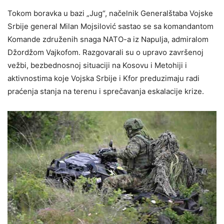
Tokom boravka u bazi „Jug“, načelnik Generalštaba Vojske
Srbije general Milan Mojsilović sastao se sa komandantom
Komande združenih snaga NATO-a iz Napulja, admiralom
Džordžom Vajkofom. Razgovarali su o upravo završenoj
vežbi, bezbednosnoj situaciji na Kosovu i Metohiji i
aktivnostima koje Vojska Srbije i Kfor preduzimaju radi
praćenja stanja na terenu i sprečavanja eskalacije krize.