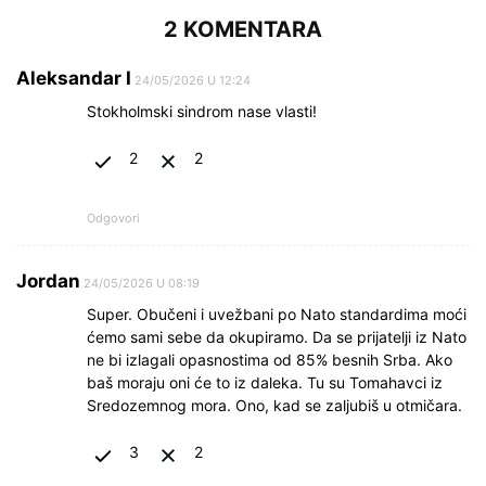
2 KOMENTARA
Aleksandar I
24/05/2026 U 12:24
Stokholmski sindrom nase vlasti!
2
2
Odgovori
Jordan
24/05/2026 U 08:19
Super. Obučeni i uvežbani po Nato standardima moći
ćemo sami sebe da okupiramo. Da se prijatelji iz Nato
ne bi izlagali opasnostima od 85% besnih Srba. Ako
baš moraju oni će to iz daleka. Tu su Tomahavci iz
Sredozemnog mora. Ono, kad se zaljubiš u otmičara.
3
2