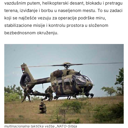
vazdušnim putem, helikopterski desant, blokadu i pretragu
terena, izviđanje i borbu u naseljenom mestu. To su zadaci
koji se najčešće vezuju za operacije podrške miru,
stabilizacione misije i kontrolu prostora u složenom
bezbednosnom okruženju.
multinacionalna taktička vežba „NATO–Srbija