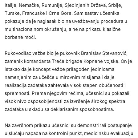
Italije, Nemačke, Rumunije, Sjedinjenih Država, Srbije,
Turske, Francuske i Crne Gore. Sam sastav učesnika
pokazuje da je naglasak bio na uvežbavanju procedura u
multinacionalnom okruženju, a ne na prikazu klasične
borbene moći.
Rukovodilac vežbe bio je pukovnik Branislav Stevanović,
zamenik komandanta Treće brigade Kopnene vojske. On je
istakao da je koncept vežbe prilagođen jedinicama
namenjenim za učešće u mirovnim misijama i da je
realizacija zadataka zahtevala visok stepen obučenosti i
spremnosti. Prema njegovim rečima, učesnici su pokazali
visok nivo osposobljenosti za izvršenje širokog spektra
zadataka u skladu sa deklarisanim sposobnostima.
Na završnom prikazu učesnici su demonstrirali postupanje
u slučaju napada na kontrolni punkt, medicinsku evakuaciju