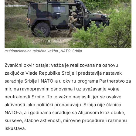
multinacionalna taktička vežba „NATO–Srbija
Zvanični okvir ostaje: vežba je realizovana na osnovu
zaključka Vlade Republike Srbije i predstavlja nastavak
saradnje Srbije i NATO-a u okviru programa Partnerstvo za
mir, na ravnopravnim osnovama i uz uvažavanje vojne
neutralnosti Srbije. To je važno naglasiti, jer se ovakve
aktivnosti lako politički prenaduvaju. Srbija nije članica
NATO-a, ali godinama sarađuje sa Alijansom kroz obuke,
kurseve, štabne aktivnosti, mirovne procedure i razmenu
iskustava.