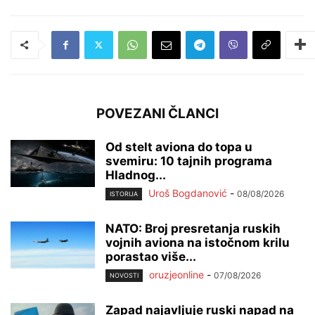
POVEZANI ČLANCI
Od stelt aviona do topa u
svemiru: 10 tajnih programa
Hladnog...
Uroš Bogdanović
-
08/08/2026
ISTORIJA
NATO: Broj presretanja ruskih
vojnih aviona na istočnom krilu
porastao više...
oruzjeonline
-
07/08/2026
NOVOSTI
Zapad najavljuje ruski napad na