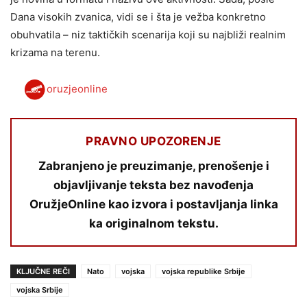
Dana visokih zvanica, vidi se i šta je vežba konkretno
obuhvatila – niz taktičkih scenarija koji su najbliži realnim
krizama na terenu.
oruzjeonline
PRAVNO UPOZORENJE
Zabranjeno je preuzimanje, prenošenje i
objavljivanje teksta bez navođenja
OružjeOnline kao izvora i postavljanja linka
ka originalnom tekstu.
KLJUČNE REČI
Nato
vojska
vojska republike Srbije
vojska Srbije