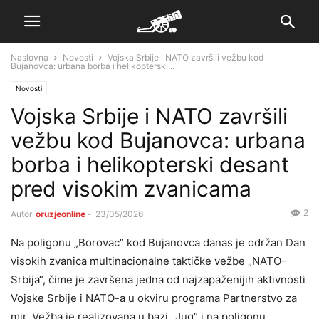
Naslovna
Novosti
Vojska Srbije i NATO završili vežbu kod
Bujanovca: urbana borba i helikopterski...
Novosti
Vojska Srbije i NATO završili
vežbu kod Bujanovca: urbana
borba i helikopterski desant
pred visokim zvanicama
2
Autor
oruzjeonline
-
23/05/2026
Na poligonu „Borovac“ kod Bujanovca danas je održan Dan
visokih zvanica multinacionalne taktičke vežbe „NATO–
Srbija“, čime je završena jedna od najzapaženijih aktivnosti
Vojske Srbije i NATO-a u okviru programa Partnerstvo za
mir. Vežba je realizovana u bazi „Jug“ i na poligonu