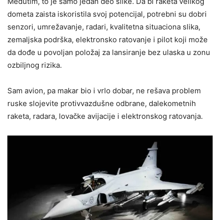
Međutim, to je samo jedan deo slike. Da bi raketa velikog
dometa zaista iskoristila svoj potencijal, potrebni su dobri
senzori, umrežavanje, radari, kvalitetna situaciona slika,
zemaljska podrška, elektronsko ratovanje i pilot koji može
da dođe u povoljan položaj za lansiranje bez ulaska u zonu
ozbiljnog rizika.
Sam avion, pa makar bio i vrlo dobar, ne rešava problem
ruske slojevite protivvazdušne odbrane, dalekometnih
raketa, radara, lovačke avijacije i elektronskog ratovanja.