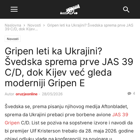
Naslovna
Novosti
Gripen leti ka Ukrajini? Švedska sprema prve JAS
39 C/D, dok Kijev...
Novosti
Gripen leti ka Ukrajini?
Švedska sprema prve JAS 39
C/D, dok Kijev već gleda
moderniji Gripen E
4
Autor
oruzjeonline
-
28/05/2026
Švedska se, prema pisanju njihovog medija Aftonbladet,
sprema da Ukrajini prebaci prve borbene avione
JAS 39
Gripen
C/D. List se poziva na sopstvene izvore i navodi da
bi premijer Ulf Kristerson trebalo da 28. maja 2026. godine
objavi odluku vlade na konferenciji za novinare u