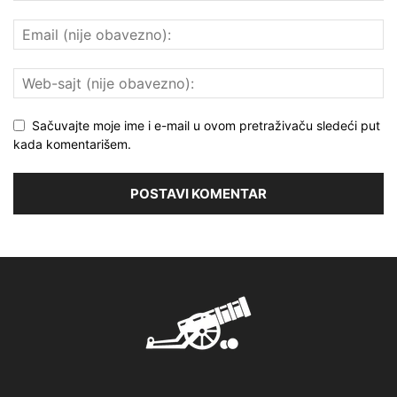
Sačuvajte moje ime i e-mail u ovom pretraživaču sledeći put
kada komentarišem.