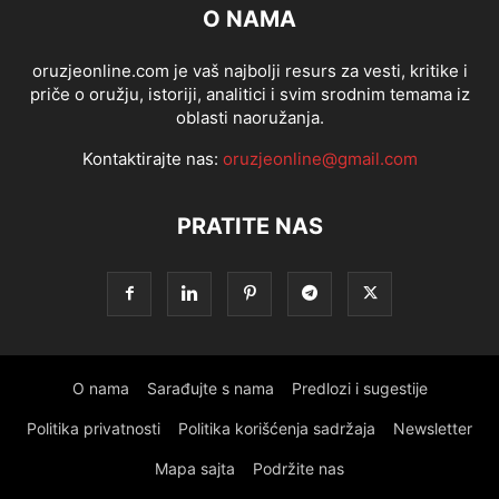
O NAMA
oruzjeonline.com je vaš najbolji resurs za vesti, kritike i
priče o oružju, istoriji, analitici i svim srodnim temama iz
oblasti naoružanja.
Kontaktirajte nas:
oruzjeonline@gmail.com
PRATITE NAS
O nama
Sarađujte s nama
Predlozi i sugestije
Politika privatnosti
Politika korišćenja sadržaja
Newsletter
Mapa sajta
Podržite nas