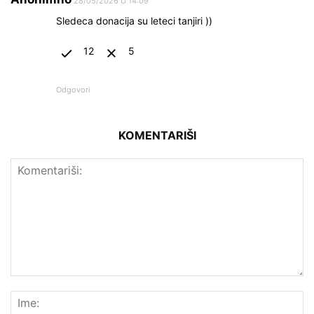
28/05/2026 U 14:09
Sledeca donacija su leteci tanjiri ))
12
5
Odgovori
KOMENTARIŠI