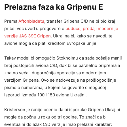
Prelazna faza ka Gripenu E
Prema
Aftonbladetu
, transfer Gripena C/D ne bi bio kraj
priče, već uvod u pregovore o
budućoj prodaji modernije
verzije JAS 39E Gripen
. Ukrajina bi, kako se navodi, te
avione mogla da plati kreditom Evropske unije.
Takav model bi omogućio Stokholmu da sada pošalje manji
broj postojećih aviona C/D, dok bi se paralelno pripremala
znatno veća i dugoročnija operacija sa modernijom
verzijom Gripena. Ovo se nadovezuje na prošlogodišnje
pismo o namerama, u kojem se govorilo o mogućoj
isporuci između 100 i 150 aviona Ukrajini.
Kristerson je ranije ocenio da bi isporuke Gripena Ukrajini
mogle da počnu u roku od tri godine. To znači da bi
eventualni dolazak C/D verzije imao prelazni karakter: