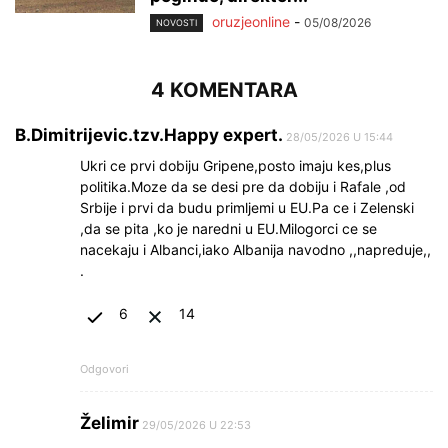
oruzjeonline
-
05/08/2026
NOVOSTI
4 KOMENTARA
B.Dimitrijevic.tzv.Happy expert.
28/05/2026 U 15:44
Ukri ce prvi dobiju Gripene,posto imaju kes,plus
politika.Moze da se desi pre da dobiju i Rafale ,od
Srbije i prvi da budu primljemi u EU.Pa ce i Zelenski
,da se pita ,ko je naredni u EU.Milogorci ce se
nacekaju i Albanci,iako Albanija navodno ,,napreduje,,
.
6
14
Odgovori
Želimir
29/05/2026 U 22:53