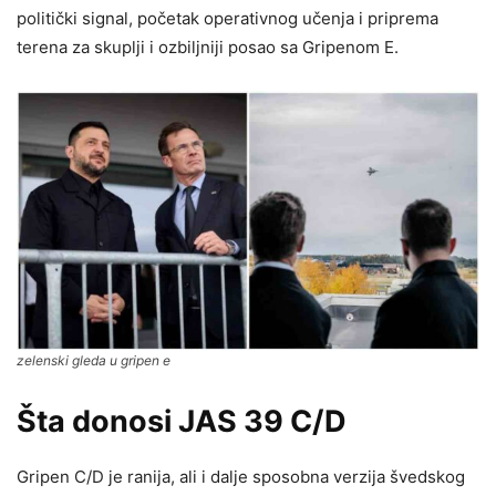
politički signal, početak operativnog učenja i priprema
terena za skuplji i ozbiljniji posao sa Gripenom E.
zelenski gleda u gripen e
Šta donosi JAS 39 C/D
Gripen C/D je ranija, ali i dalje sposobna verzija švedskog