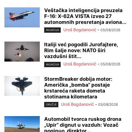
Veštačka inteligencija preuzela
F-16: X-62A VISTA izveo 27
autonomnih presretanja aviona...
Uroš Bogdanović
-
05/08/2026
AVIJACIJA
Italiji već pogodili Jurofajtere,
Rim šalje nove: NATO širi
vazdušni štit...
Uroš Bogdanović
-
05/08/2026
AVIJACIJA
StormBreaker dobija motor:
Američka „bomba“ postaje
krstareća raketa dometa
stotinama kilometara
Uroš Bogdanović
-
05/08/2026
ORUŽJE
Automobil tvorca ruskog drona
„Upir“ dignut u vazduh: Vozač
poginuo, direktor...