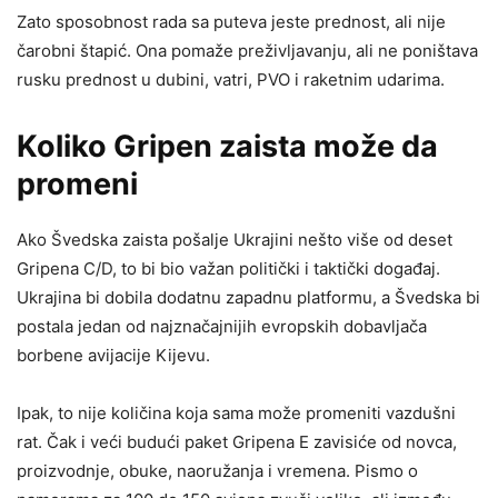
Zato sposobnost rada sa puteva jeste prednost, ali nije
čarobni štapić. Ona pomaže preživljavanju, ali ne poništava
rusku prednost u dubini, vatri, PVO i raketnim udarima.
Koliko Gripen zaista može da
promeni
Ako Švedska zaista pošalje Ukrajini nešto više od deset
Gripena C/D, to bi bio važan politički i taktički događaj.
Ukrajina bi dobila dodatnu zapadnu platformu, a Švedska bi
postala jedan od najznačajnijih evropskih dobavljača
borbene avijacije Kijevu.
Ipak, to nije količina koja sama može promeniti vazdušni
rat. Čak i veći budući paket Gripena E zavisiće od novca,
proizvodnje, obuke, naoružanja i vremena. Pismo o