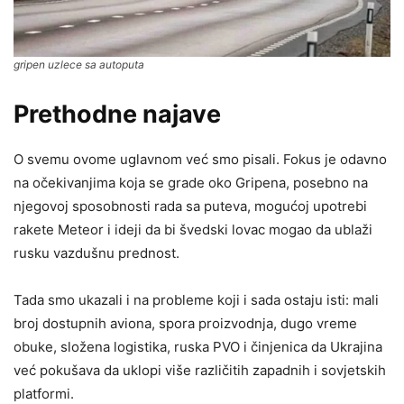
gripen uzlece sa autoputa
Prethodne najave
O svemu ovome uglavnom već smo pisali. Fokus je odavno
na očekivanjima koja se grade oko Gripena, posebno na
njegovoj sposobnosti rada sa puteva, mogućoj upotrebi
rakete Meteor i ideji da bi švedski lovac mogao da ublaži
rusku vazdušnu prednost.
Tada smo ukazali i na probleme koji i sada ostaju isti: mali
broj dostupnih aviona, spora proizvodnja, dugo vreme
obuke, složena logistika, ruska PVO i činjenica da Ukrajina
već pokušava da uklopi više različitih zapadnih i sovjetskih
platformi.