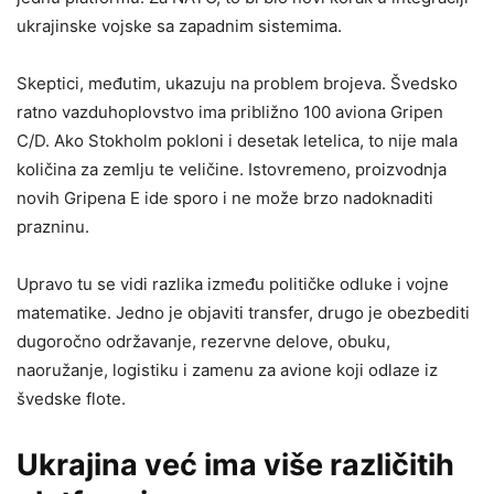
ukrajinske vojske sa zapadnim sistemima.
Skeptici, međutim, ukazuju na problem brojeva. Švedsko
ratno vazduhoplovstvo ima približno 100 aviona Gripen
C/D. Ako Stokholm pokloni i desetak letelica, to nije mala
količina za zemlju te veličine. Istovremeno, proizvodnja
novih Gripena E ide sporo i ne može brzo nadoknaditi
prazninu.
Upravo tu se vidi razlika između političke odluke i vojne
matematike. Jedno je objaviti transfer, drugo je obezbediti
dugoročno održavanje, rezervne delove, obuku,
naoružanje, logistiku i zamenu za avione koji odlaze iz
švedske flote.
Ukrajina već ima više različitih