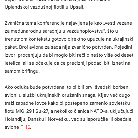
Uplandskoj vazdušnoj flotili u Upsali.
Zvanična tema konferencije najavljena je kao „vesti vezane
za međunarodnu saradnju u vazduhoplovstvu“, što u
trenutnom kontekstu gotovo direktno upućuje na ukrajinski
paket. Broj aviona za sada nije zvanično potvrđen. Pojedini
izvori procenjuju da bi moglo biti reči o nešto više od deset
letelica, ali se očekuje da će precizniji podaci biti izneti na
samom brifingu.
Ako odluka bude potvrđena, to bi bili prvi švedski borbeni
avioni u službi ukrajinskih oružanih snaga. Kijev već dugo
traži zapadne lovce kako bi postepeno zamenio sovjetsku
flotu MiG-29 i Su-27, a nekoliko članica NATO-a, uključujući
Holandiju, Dansku i Norvešku, već su isporučile ili obećale
avione
F-16
.