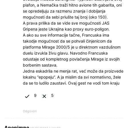
plafon, a Nemačka traži hitno avione tih gabarita, oni
se opredeljuju za razmenu znanja i dobijanja
mogućnosti da sebi priušte taj broj (oko 150).
A prava prilika da se vide sve mogućnosti JAS
Gripena jeste Ukrajina kao proxy euro-poligon.
A ako su sve informacije tačne, Francuska ima
takodje mogućnost da se pohvali činjenicom da
platforma Mirage 2000/5 je u direktnom vazdušnom
duelu izvukla živu glavu. Navodno Francuska
odustaje od kompletnog povlačenja Mirage iz svojih
borbenim sastava.
Jedna eskadrila ne menja rat, već može da proizvede
lokalnu “epopeju”. A ja mislim da svi normativno, žele
da se to ludilo zaustavi. Ovaj gest ne vodi tom kraju
9
5
Odgovori
Anonimno