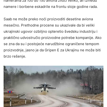
namerama za 100 do 150 aviona zvuči veliko, ali između
namere i borbene eskadrile na frontu stoje godine rada.
Saab ne može preko noći proizvoditi desetine aviona
mesečno. Prethodne procene su ukazivale da bi veliki
ukrajinski ugovor ozbiljno opteretio švedsku industriju i
praktično udvostručio proizvodne potrebe kompanije. Ako
se zna da su i postojeće narudžbine ograničene tempom
proizvodnje, jasno je da Gripen E za Ukrajinu ne može biti
brzo rešenje.