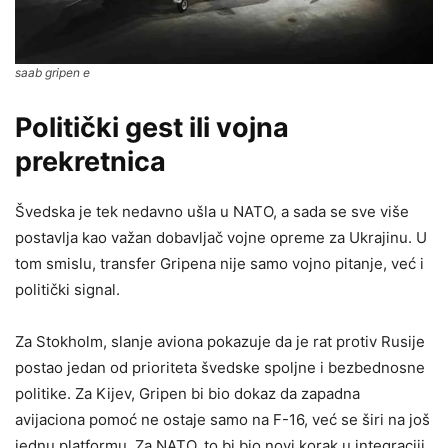
saab gripen e
Politički gest ili vojna
prekretnica
Švedska je tek nedavno ušla u NATO, a sada se sve više
postavlja kao važan dobavljač vojne opreme za Ukrajinu. U
tom smislu, transfer Gripena nije samo vojno pitanje, već i
politički signal.
Za Stokholm, slanje aviona pokazuje da je rat protiv Rusije
postao jedan od prioriteta švedske spoljne i bezbednosne
politike. Za Kijev, Gripen bi bio dokaz da zapadna
avijaciona pomoć ne ostaje samo na F-16, već se širi na još
jednu platformu. Za NATO, to bi bio novi korak u integraciji