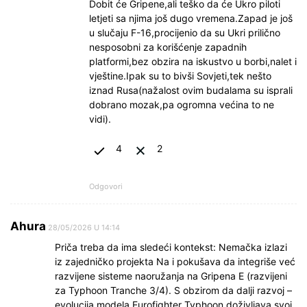
Dobit će Gripene,ali teško da će Ukro piloti
letjeti sa njima još dugo vremena.Zapad je još
u slučaju F-16,procijenio da su Ukri prilično
nesposobni za korišćenje zapadnih
platformi,bez obzira na iskustvo u borbi,nalet i
vještine.Ipak su to bivši Sovjeti,tek nešto
iznad Rusa(nažalost ovim budalama su isprali
dobrano mozak,pa ogromna većina to ne
vidi).
4
2
Odgovori
Ahura
28/05/2026 U 14:14
Priča treba da ima sledeći kontekst: Nemačka izlazi
iz zajedničko projekta Na i pokušava da integriše već
razvijene sisteme naoružanja na Gripena E (razvijeni
za Typhoon Tranche 3/4). S obzirom da dalji razvoj –
evolucija modela Eurofighter Typhoon doživljava svoj