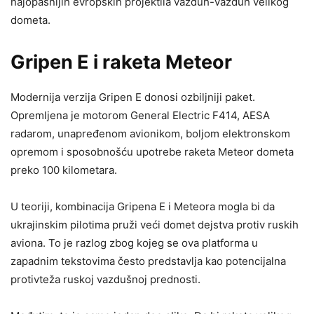
najopasnijih evropskih projektila vazduh-vazduh velikog
dometa.
Gripen E i raketa Meteor
Modernija verzija Gripen E donosi ozbiljniji paket.
Opremljena je motorom General Electric F414, AESA
radarom, unapređenom avionikom, boljom elektronskom
opremom i sposobnošću upotrebe raketa Meteor dometa
preko 100 kilometara.
U teoriji, kombinacija Gripena E i Meteora mogla bi da
ukrajinskim pilotima pruži veći domet dejstva protiv ruskih
aviona. To je razlog zbog kojeg se ova platforma u
zapadnim tekstovima često predstavlja kao potencijalna
protivteža ruskoj vazdušnoj prednosti.