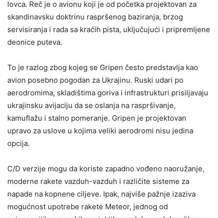
lovca. Reč je o avionu koji je od početka projektovan za
skandinavsku doktrinu raspršenog baziranja, brzog
servisiranja i rada sa kraćih pista, uključujući i pripremljene
deonice puteva.
To je razlog zbog kojeg se Gripen često predstavlja kao
avion posebno pogodan za Ukrajinu. Ruski udari po
aerodromima, skladištima goriva i infrastrukturi prisiljavaju
ukrajinsku avijaciju da se oslanja na raspršivanje,
kamuflažu i stalno pomeranje. Gripen je projektovan
upravo za uslove u kojima veliki aerodromi nisu jedina
opcija.
C/D verzije mogu da koriste zapadno vođeno naoružanje,
moderne rakete vazduh-vazduh i različite sisteme za
napade na kopnene ciljeve. Ipak, najviše pažnje izaziva
mogućnost upotrebe rakete Meteor, jednog od