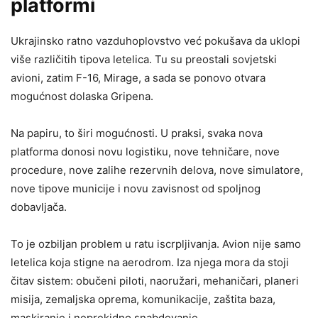
platformi
Ukrajinsko ratno vazduhoplovstvo već pokušava da uklopi
više različitih tipova letelica. Tu su preostali sovjetski
avioni, zatim F-16, Mirage, a sada se ponovo otvara
mogućnost dolaska Gripena.
Na papiru, to širi mogućnosti. U praksi, svaka nova
platforma donosi novu logistiku, nove tehničare, nove
procedure, nove zalihe rezervnih delova, nove simulatore,
nove tipove municije i novu zavisnost od spoljnog
dobavljača.
To je ozbiljan problem u ratu iscrpljivanja. Avion nije samo
letelica koja stigne na aerodrom. Iza njega mora da stoji
čitav sistem: obučeni piloti, naoružari, mehaničari, planeri
misija, zemaljska oprema, komunikacije, zaštita baza,
maskiranje i neprekidno snabdevanje.