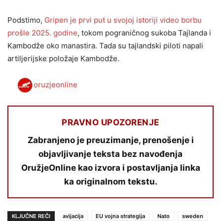
Podstimo,
Gripen je prvi put u svojoj istoriji video borbu
prošle 2025. godine
, tokom pograničnog sukoba Tajlanda i
Kambodže oko manastira. Tada su tajlandski piloti napali
artiljerijske položaje Kambodže.
oruzjeonline
PRAVNO UPOZORENJE
Zabranjeno je preuzimanje, prenošenje i
objavljivanje teksta bez navođenja
OružjeOnline kao izvora i postavljanja linka
ka originalnom tekstu.
KLJUČNE REČI
avijacija
EU vojna strategija
Nato
sweden