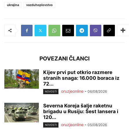
ukrajina
vazduhoplovstvo
POVEZANI ČLANCI
Kijev prvi put otkrio razmere
stranih snaga: 16.000 boraca iz
72...
oruzjeonline
-
06/08/2026
NOVOSTI
Severna Koreja šalje raketnu
brigadu u Rusiju: Šest lansera i
120...
oruzjeonline
-
05/08/2026
NOVOSTI