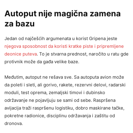
Autoput nije magična zamena
za bazu
Jedan od najčešćih argumenata u korist Gripena jeste
njegova sposobnost da koristi kratke piste i pripremljene
deonice puteva
. To je stvarna prednost, naročito u ratu gde
protivnik može da gađa velike baze.
Međutim, autoput ne rešava sve. Sa autoputa avion može
da poleti i sleti, ali gorivo, rakete, rezervni delovi, radarski
moduli, test oprema, zemaljski timovi i dubinsko
održavanje ne pojavljuju se sami od sebe. Raspršena
avijacija traži raspršenu logistiku, dobro maskirane tačke,
pokretne radionice, disciplinu održavanja i zaštitu od
dronova.