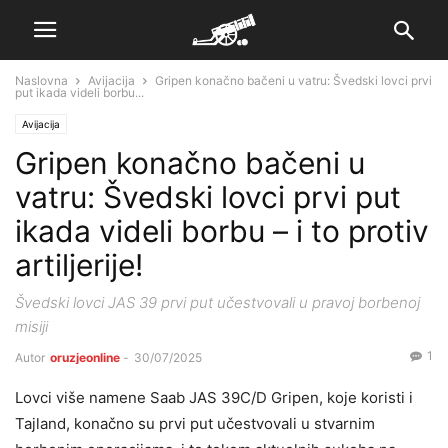
Naslovna
Avijacija
Gripen konačno bačeni u vatru: Švedski lovci prvi
put ikada videli borbu...
Avijacija
Gripen konačno bačeni u
vatru: Švedski lovci prvi put
ikada videli borbu – i to protiv
artiljerije!
Švedski lovci JAS 39 prvi put učestvovali u pravoj borbenoj
misiji
1
Autor
oruzjeonline
-
30/07/2025
Lovci više namene Saab JAS 39C/D Gripen, koje koristi i
Tajland, konačno su prvi put učestvovali u stvarnim