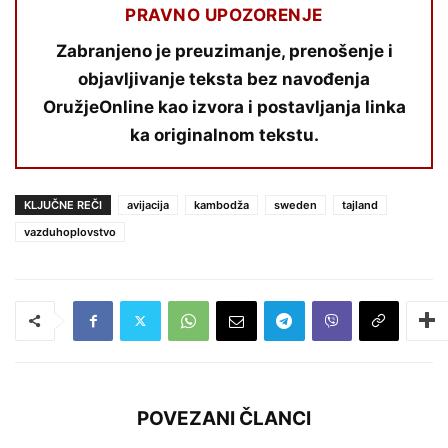
PRAVNO UPOZORENJE
Zabranjeno je preuzimanje, prenošenje i
objavljivanje teksta bez navođenja
OružjeOnline kao izvora i postavljanja linka
ka originalnom tekstu.
KLJUČNE REČI
avijacija
kambodža
sweden
tajland
vazduhoplovstvo
POVEZANI ČLANCI