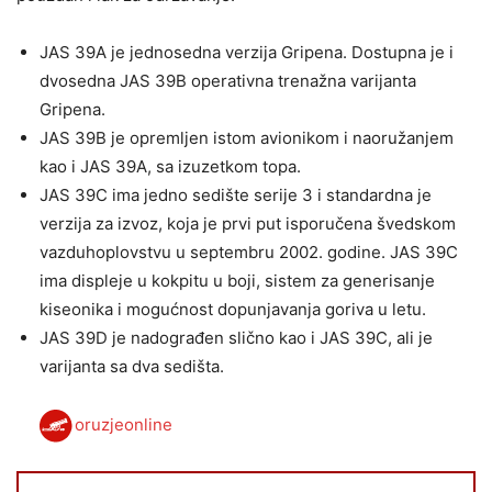
JAS 39A je jednosedna verzija Gripena. Dostupna je i
dvosedna JAS 39B operativna trenažna varijanta
Gripena.
JAS 39B je opremljen istom avionikom i naoružanjem
kao i JAS 39A, sa izuzetkom topa.
JAS 39C ima jedno sedište serije 3 i standardna je
verzija za izvoz, koja je prvi put isporučena švedskom
vazduhoplovstvu u septembru 2002. godine. JAS 39C
ima displeje u kokpitu u boji, sistem za generisanje
kiseonika i mogućnost dopunjavanja goriva u letu.
JAS 39D je nadograđen slično kao i JAS 39C, ali je
varijanta sa dva sedišta.
oruzjeonline