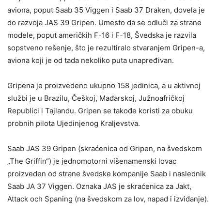
aviona, poput Saab 35 Viggen i Saab 37 Draken, dovela je
do razvoja JAS 39 Gripen. Umesto da se odluči za strane
modele, poput američkih F-16 i F-18, Švedska je razvila
sopstveno rešenje, što je rezultiralo stvaranjem Gripen-a,
aviona koji je od tada nekoliko puta unapređivan.
Gripena je proizvedeno ukupno 158 jedinica, a u aktivnoj
službi je u Brazilu, Češkoj, Mađarskoj, Južnoafričkoj
Republici i Tajlandu. Gripen se takođe koristi za obuku
probnih pilota Ujedinjenog Kraljevstva.
Saab JAS 39 Gripen (skraćenica od Gripen, na švedskom
„The Griffin“) je jednomotorni višenamenski lovac
proizveden od strane švedske kompanije Saab i naslednik
Saab JA 37 Viggen. Oznaka JAS je skraćenica za Jakt,
Attack och Spaning (na švedskom za lov, napad i izviđanje).