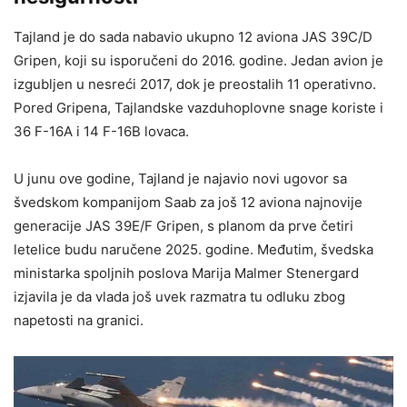
Tajland je do sada nabavio ukupno 12 aviona JAS 39C/D
Gripen, koji su isporučeni do 2016. godine. Jedan avion je
izgubljen u nesreći 2017, dok je preostalih 11 operativno.
Pored Gripena, Tajlandske vazduhoplovne snage koriste i
36 F-16A i 14 F-16B lovaca.
U junu ove godine, Tajland je najavio novi ugovor sa
švedskom kompanijom Saab za još 12 aviona najnovije
generacije JAS 39E/F Gripen, s planom da prve četiri
letelice budu naručene 2025. godine. Međutim, švedska
ministarka spoljnih poslova Marija Malmer Stenergard
izjavila je da vlada još uvek razmatra tu odluku zbog
napetosti na granici.