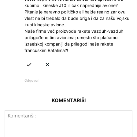
kupimo i kineske J10 ili čak naprednije avione?
Pitanje je naravno političko ali hajde realno zar ovu
vlest ne bi trebalo da bude briga i da za našu Vojsku
kupi kineske avione…
Naše firme već proizvode rakete vazduh-vazduh
prilagođene tim avionima; umesto što plaćamo
izraelskoj kompaniji da prilagodi naše rakete
francuskim Rafalima?!
Odgovori
KOMENTARIŠI