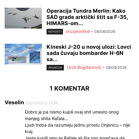
Operacija Tundra Merlin: Kako
SAD grade arktički štit sa F-35,
HIMARS-om...
oruzjeonline
-
08/08/2026
NOVOSTI
Kineski J-20 u novoj ulozi: Lovci
sada čuvaju bombarder H-6N
sa...
Uroš Bogdanović
-
08/08/2026
AVIJACIJA
1 KOMENTAR
Veselin
31/07/2025 U 22:30
Dobro je pa nismo kupili ovaj shit umesto onog
manjeg shita Rafala…
Ljudi treba da razumeju jednu prostu činjenicu – nije
kraj.
Jeste kupili smo te Rafale ali šta nas sprečava da