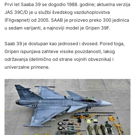
Prvi let Saaba 39 se dogodio 1988. godine; aktuelna verzija
JAS 39C/D je u službi švedskog vazduhoplovstva
(Fligvapnet) od 2005. SAAB je proizveo preko 300 jedinica
u sedam varijanti, a najnoviji model je Gripen 39F.
Saab 39 je dostupan kao jednosed i dvosed. Pored toga,
Gripen ispunjava zahteve visoke pouzdanosti, lakog
održavanja (delimično od strane vojnih obveznika) i
univerzalne primene.