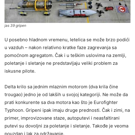
jas 39 gripen
U posebno hladnom vremenu, letelica se može brzo podići
u vazduh – nakon relativno kratke faze zagrevanja sa
pomoćnom agregatom. Čak i u teškim uslovima na zemlji,
poletanje i sletanje ne predstavljaju veliki problem za
iskusne pilote.
Delta krilo sa jednim mlaznim motorom (dva krila čine
trougao) jedno je od lakših u svojoj kategoriji. Ne može da
prati konkurente sa dva motora kao što je Eurofighter
Typhoon. Gripeni ipak imaju druge prednosti. Čak i zimi, na
primer, improvizovane staze, autoputevi i neasfaltirani
putevi su dovoljni za poletanje i sletanje. Takođe je veoma
pouzdan i lak za održavanje.