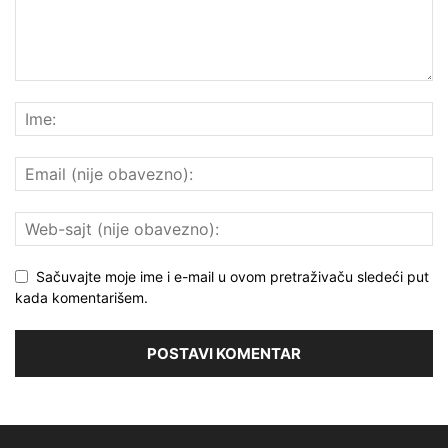
Sačuvajte moje ime i e-mail u ovom pretraživaču sledeći put
kada komentarišem.