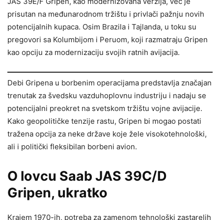
JAS 39E/F Gripen, kao modernizovana verzija, već je
prisutan na međunarodnom tržištu i privlači pažnju novih
potencijalnih kupaca. Osim Brazila i Tajlanda, u toku su
pregovori sa Kolumbijom i Peruom, koji razmatraju Gripen
kao opciju za modernizaciju svojih ratnih avijacija.
Debi Gripena u borbenim operacijama predstavlja značajan
trenutak za švedsku vazduhoplovnu industriju i nadaju se
potencijalni preokret na svetskom tržištu vojne avijacije.
Kako geopolitičke tenzije rastu, Gripen bi mogao postati
tražena opcija za neke države koje žele visokotehnološki,
ali i politički fleksibilan borbeni avion.
O lovcu Saab JAS 39C/D
Gripen, ukratko
Krajem 1970-ih, potreba za zamenom tehnološki zastarelih