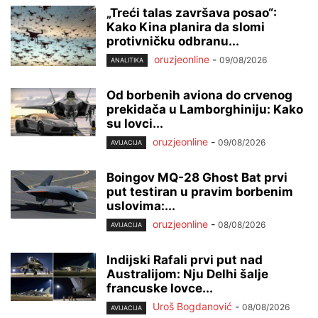
„Treći talas završava posao“:
Kako Kina planira da slomi
protivničku odbranu...
oruzjeonline
-
09/08/2026
ANALITIKA
Od borbenih aviona do crvenog
prekidača u Lamborghiniju: Kako
su lovci...
oruzjeonline
-
09/08/2026
AVIJACIJA
Boingov MQ-28 Ghost Bat prvi
put testiran u pravim borbenim
uslovima:...
oruzjeonline
-
08/08/2026
AVIJACIJA
Indijski Rafali prvi put nad
Australijom: Nju Delhi šalje
francuske lovce...
Uroš Bogdanović
-
08/08/2026
AVIJACIJA