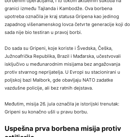
borbenim operacijama, i to tokom aktuelnih sukoba na
granici između Tajlanda i Kambodže. Ova borbena
upotreba označila je kraj statusa Gripena kao jedinog
zapadnog višenamenskog lovca četvrte generacije koji do
sada nije bio testiran u pravoj borbi.
Do sada su Gripeni, koje koriste i Švedska, Češka,
Južnoafrička Republika, Brazil i Mađarska, učestvovali
isključivo u međunarodnim misijama bez angažovanja
protiv stvarnog neprijatelja. U Evropi su stacionirani u
poljskoj bazi Malbork, gde obavljaju NATO zadatke
vazdušne policije, ali bez ratnih dejstava.
Međutim, misija 26. jula označila je istorijski trenutak:
Gripeni su konačno ušli u pravu borbu.
Uspešna prva borbena misija protiv