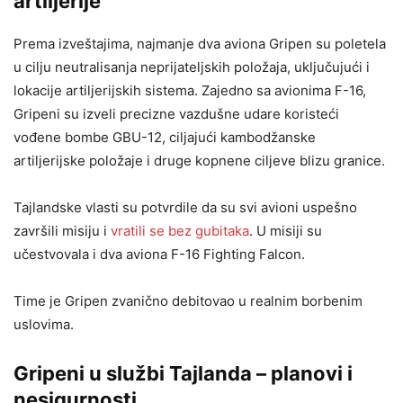
artiljerije
Prema izveštajima, najmanje dva aviona Gripen su poletela
u cilju neutralisanja neprijateljskih položaja, uključujući i
lokacije artiljerijskih sistema. Zajedno sa avionima F-16,
Gripeni su izveli precizne vazdušne udare koristeći
vođene bombe GBU-12, ciljajući kambodžanske
artiljerijske položaje i druge kopnene ciljeve blizu granice.
Tajlandske vlasti su potvrdile da su svi avioni uspešno
završili misiju i
vratili se bez gubitaka
. U misiji su
učestvovala i dva aviona F-16 Fighting Falcon.
Time je Gripen zvanično debitovao u realnim borbenim
uslovima.
Gripeni u službi Tajlanda – planovi i
nesigurnosti