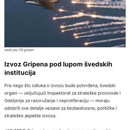
saab jas 39 gripen
Izvoz Gripena pod lupom švedskih
institucija
Pre nego što odluka o izvozu bude potvrđena, švedski
organi — uključujući Inspektorat za strateške proizvode i
Odeljenje za razoružanje i neproliferaciju — moraju
odobriti sve detalje vezane za bezbednosne, političke i
strateške aspekte izvoza.