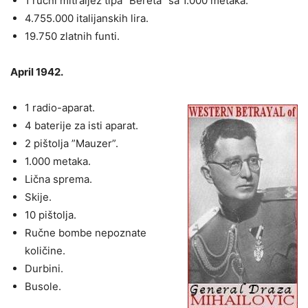
1 ručni mitraljez tipa ”Bereta” sa 1.000 metaka.
4.755.000 italijanskih lira.
19.750 zlatnih funti.
April 1942.
1 radio-aparat.
4 baterije za isti aparat.
2 pištolja ”Mauzer”.
1.000 metaka.
Lična sprema.
Skije.
10 pištolja.
Ručne bombe nepoznate
količine.
Durbini.
Busole.