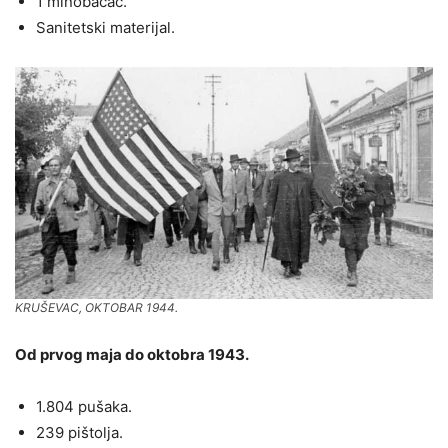
1 minobacač.
Sanitetski materijal.
KRUŠEVAC, OKTOBAR 1944.
Оd prvog maja do oktobra 1943.
1.804 pušaka.
239 pištolja.