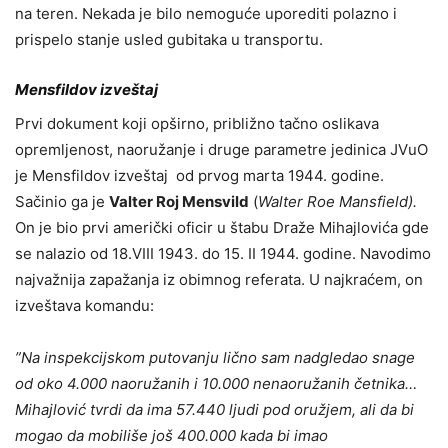
na teren. Nekada je bilo nemoguće uporediti polazno i
prispelo stanje usled gubitaka u transportu.
Mensfildov izveštaj
Prvi dokument koji opširno, približno tačno oslikava
opremljenost, naoružanje i druge parametre jedinica JVuO
je Mensfildov izveštaj od prvog marta 1944. godine.
Sačinio ga je
Valter Roj Mensvild
(
Walter Roe Mansfield).
On je bio prvi američki oficir u štabu Draže Mihajlovića gde
se nalazio od 18.VIII 1943. do 15. II 1944. godine. Navodimo
najvažnija zapažanja iz obimnog referata. U najkraćem, on
izveštava komandu:
”Na inspekcijskom putovanju lično sam nadgledao snage
od oko 4.000 naoružanih i 10.000 nenaoružanih četnika…
Mihajlović tvrdi da ima 57.440 ljudi pod oružjem, ali da bi
mogao da mobiliše još 400.000 kada bi imao