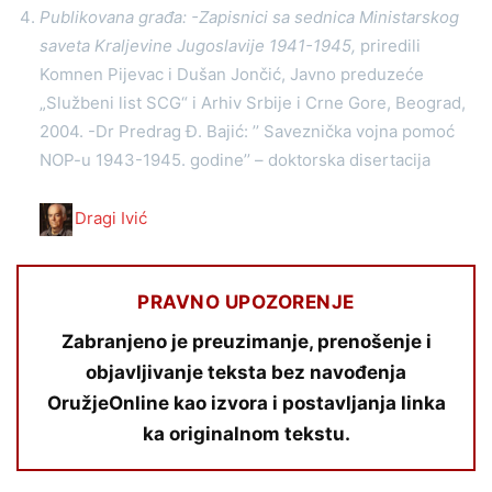
Publikovana građa: -Zapisnici sa sednica Ministarskog
saveta Kraljevine Jugoslavije 1941-1945,
priredili
Komnen Pijevac i Dušan Jončić, Javno preduzeće
„Službeni list SCG“ i Arhiv Srbije i Crne Gore, Beograd,
2004. -Dr Predrag Đ. Bajić: ’’ Saveznička vojna pomoć
NOP-u 1943-1945. godine’’ – doktorska disertacija
Dragi Ivić
PRAVNO UPOZORENJE
Zabranjeno je preuzimanje, prenošenje i
objavljivanje teksta bez navođenja
OružjeOnline kao izvora i postavljanja linka
ka originalnom tekstu.