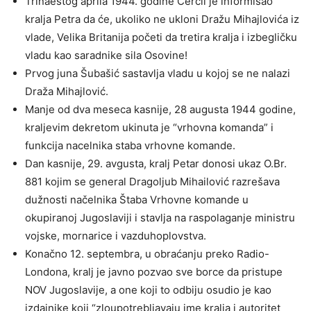
Trinaestog aprila 1944. godine Čerčil je informisao
kralja Petra da će, ukoliko ne ukloni Dražu Mihajlovića iz
vlade, Velika Britanija početi da tretira kralja i izbegličku
vladu kao saradnike sila Osovine!
Prvog juna Šubašić sastavlja vladu u kojoj se ne nalazi
Draža Mihajlović.
Manje od dva meseca kasnije, 28 augusta 1944 godine,
kraljevim dekretom ukinuta je “vrhovna komanda” i
funkcija nacelnika staba vrhovne komande.
Dan kasnije, 29. avgusta, kralj Petar donosi ukaz O.Br.
881 kojim se general Dragoljub Mihailović razrešava
dužnosti načelnika Štaba Vrhovne komande u
okupiranoj Jugoslaviji i stavlja na raspolaganje ministru
vojske, mornarice i vazduhoplovstva.
Konačno 12. septembra, u obraćanju preko Radio-
Londona, kralj je javno pozvao sve borce da pristupe
NOV Jugoslavije, a one koji to odbiju osudio je kao
izdajnike koji “zloupotrebljavaju ime kralja i autoritet