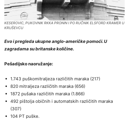
KESEROVIC, PUKOVNIK RKKA PRONIN I PO RUČNIK ELSFORD KRAMER U
KRUŠEVCU
Evo i pregleda ukupne anglo-američke pomoći. U
zagradama su britanske količine.
Pešadijsko naoružanje:
1.743 puškomitraljeza različitih maraka (217)
820 mitraljeza različitih maraka (656)
1872 pušaka različitih maraka (1.866)
492 pištolja običnih i automatskih različitih maraka
(307)
104 PT puške.