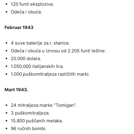
120 funti eksploziva.
Odeća i obuća.
Februar 1943
4 suve baterije za r. stanice.
Odeća i obuća u iznosu od 2.205 funti težine.
20.000 dolara.
1.050.000 italijanskih lira.
1.000 puškomitraljeza različitih marki.
Мart 1943.
24 mitraljeza marke ”Tomigan”.
3 puškomitraljeza.
15.800 puščanih metaka.
96 ručnih bombi.