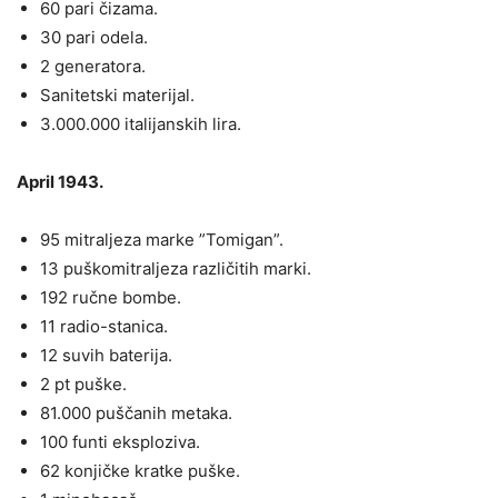
60 pari čizama.
30 pari odela.
2 generatora.
Sanitetski materijal.
3.000.000 italijanskih lira.
Аpril 1943.
95 mitraljeza marke ”Tomigan”.
13 puškomitraljeza različitih marki.
192 ručne bombe.
11 radio-stanica.
12 suvih baterija.
2 pt puške.
81.000 puščanih metaka.
100 funti eksploziva.
62 konjičke kratke puške.