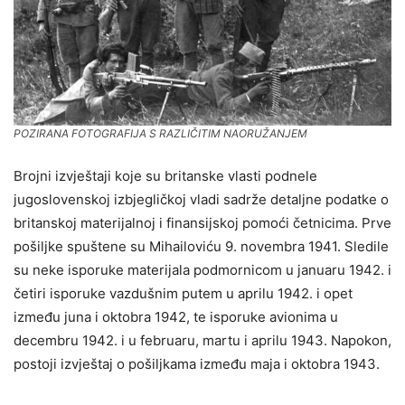
POZIRANA FOTOGRAFIJA S RAZLIČITIM NAORUŽANJEM
Brojni izvještaji koje su britanske vlasti podnele
jugoslovenskoj izbjegličkoj vladi sadrže detaljne podatke o
britanskoj materijalnoj i finansijskoj pomoći četnicima. Prve
pošiljke spuštene su Mihailoviću 9. novembra 1941. Sledile
su neke isporuke materijala podmornicom u januaru 1942. i
četiri isporuke vazdušnim putem u aprilu 1942. i opet
između juna i oktobra 1942, te isporuke avionima u
decembru 1942. i u februaru, martu i aprilu 1943. Napokon,
postoji izvještaj o pošiljkama između maja i oktobra 1943.