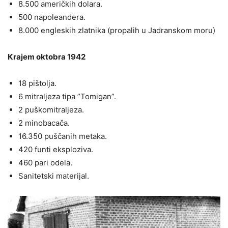
8.500 američkih dolara.
500 napoleandera.
8.000 engleskih zlatnika (propalih u Jadranskom moru)
Кrajem oktobra 1942
18 pištolja.
6 mitraljeza tipa ”Tomigan”.
2 puškomitraljeza.
2 minobacača.
16.350 puščanih metaka.
420 funti eksploziva.
460 pari odela.
Sanitetski materijal.