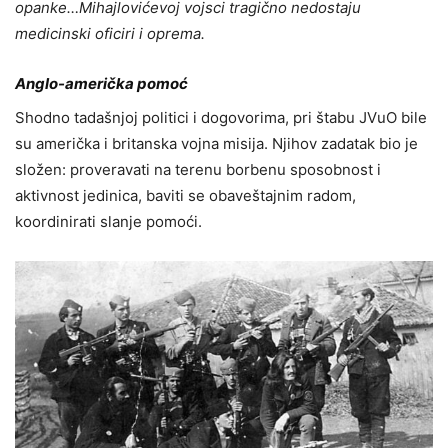
opanke…Mihajlovićevoj vojsci tragično nedostaju
medicinski oficiri i oprema.
Anglo-američka pomoć
Shodno tadašnjoj politici i dogovorima, pri štabu JVuO bile
su američka i britanska vojna misija. Njihov zadatak bio je
složen: proveravati na terenu borbenu sposobnost i
aktivnost jedinica, baviti se obaveštajnim radom,
koordinirati slanje pomoći.