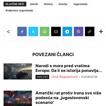
KLJUČNE REČI
četnik
History
Istorija
Jugoslavija
Kraljevina Jugoslavije
POVEZANI ČLANCI
Narodi s mora pred vratima
Evrope: Da li se istorija ponavlja...
Uroš Bogdanović
-
03/08/2026
ANALITIKA
Američki rat protiv Irana sve više
podseća na „jugoslovenski
scenario“