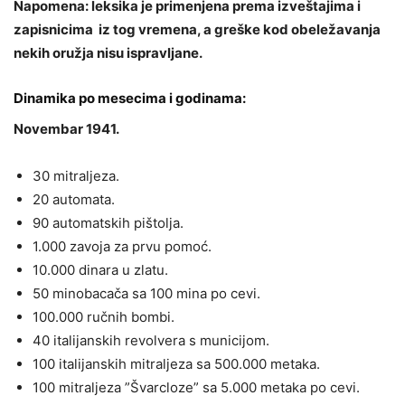
Napomena: leksika je primenjena prema izveštajima i
zapisnicima iz tog vremena, a greške kod obeležavanja
nekih oružja nisu ispravljane.
Dinamika po mesecima i godinama:
Novembar 1941.
30 mitraljeza.
20 automata.
90 automatskih pištolja.
1.000 zavoja za prvu pomoć.
10.000 dinara u zlatu.
50 minobacača sa 100 mina po cevi.
100.000 ručnih bombi.
40 italijanskih revolvera s municijom.
100 italijanskih mitraljeza sa 500.000 metaka.
100 mitraljeza ”Švarcloze” sa 5.000 metaka po cevi.