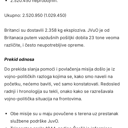
2.520.450 neprobojnih.
Ukupno: 2.520.950 (1.029.450)
Britanci su dostavili 2.358 kg eksploziva. JVuO je od
Britanaca putem vazdušnih pošiljki dobila 23 tone veoma
različite, i često neupotrebljive opreme.
Prekid odnosa
Do prekida slanja pomoći i povlačenja misija došlo je iz
vojno-političkih razloga kojima se, kako smo naveli na
početku, nećemo baviti, već samo konstatovati. Redosled
radnji i hronologija su tekli, onako kako se razrešavala
vojno-politička situacija na frontovima.
Obe misije su u maju povučene s terena uz prestanak
službene podrške JuvO.