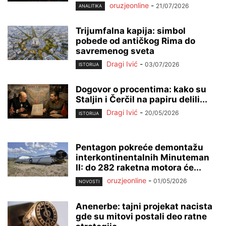
oruzjeonline
-
21/07/2026
ANALITIKA
Trijumfalna kapija: simbol
pobede od antičkog Rima do
savremenog sveta
Dragi Ivić
-
03/07/2026
ISTORIJA
Dogovor o procentima: kako su
Staljin i Čerčil na papiru delili...
Dragi Ivić
-
20/05/2026
ISTORIJA
Pentagon pokreće demontažu
interkontinentalnih Minuteman
II: do 282 raketna motora će...
oruzjeonline
-
01/05/2026
NOVOSTI
Anenerbe: tajni projekat nacista
gde su mitovi postali deo ratne