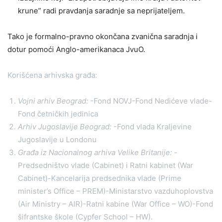
krune” radi pravdanja saradnje sa neprijateljem.
Tako je formalno-pravno okončana zvanična saradnja i
dotur pomoći Anglo-amerikanaca JvuO.
Korišćena arhivska građa:
Vojni arhiv Beograd:
-Fond NOVJ-Fond Nedićeve vlade-
Fond četničkih jedinica
Arhiv Jugoslavije Beograd:
-Fond vlada Kraljevine
Jugoslavije u Londonu
Građa iz Nacionalnog arhiva Velike Britanije:
-
Predsedništvo vlade (Cabinet) i Ratni kabinet (War
Cabinet)-Kancelarija predsednika vlade (Prime
minister’s Office – PREM)-Ministarstvo vazduhoplovstva
(Air Ministry – AIR)-Ratni kabine (War Office – WO)-Fond
šifrantske škole (Cypfer School – HW).