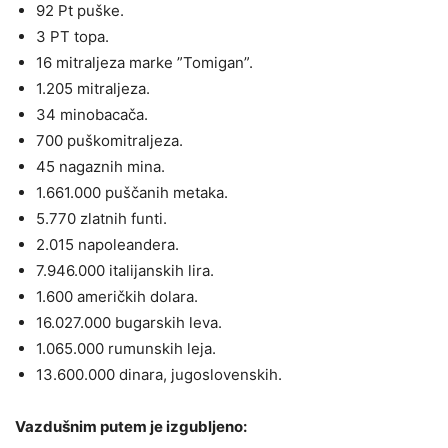
92 Pt puške.
3 PT topa.
16 mitraljeza marke ”Tomigan”.
1.205 mitraljeza.
34 minobacača.
700 puškomitraljeza.
45 nagaznih mina.
1.661.000 puščanih metaka.
5.770 zlatnih funti.
2.015 napoleandera.
7.946.000 italijanskih lira.
1.600 američkih dolara.
16.027.000 bugarskih leva.
1.065.000 rumunskih leja.
13.600.000 dinara, jugoslovenskih.
Vazdušnim putem je izgubljeno: