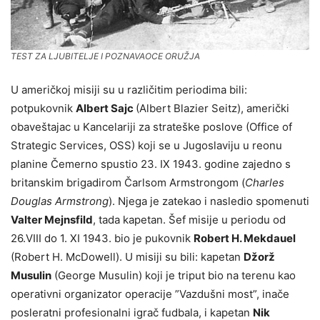
TEST ZA LJUBITELJE I POZNAVAOCE ORUŽJA
U američkoj misiji su u različitim periodima bili:
potpukovnik
Albert Sajc
(Albert Blazier Seitz), američki
obaveštajac u Kancelariji za strateške poslove (Office of
Strategic Services, OSS) koji se u Jugoslaviju u reonu
planine Čemerno spustio 23. IX 1943. godine zajedno s
britanskim brigadirom Čarlsom Armstrongom (
Charles
Douglas Armstrong
). Njega je zatekao i nasledio spomenuti
Valter Mejnsfild
, tada kapetan. Šef misije u periodu od
26.VIII do 1. XI 1943. bio je pukovnik
Robert H. Mekdauel
(Robert H. McDowell). U misiji su bili: kapetan
Džorž
Musulin
(George Musulin) koji je triput bio na terenu kao
operativni organizator operacije ”Vazdušni most”, inače
posleratni profesionalni igrač fudbala, i kapetan
Nik