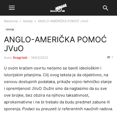
Naslovna
Istorija
ANGLO-AMERIČKA POMOĆ JVuO
Istorija
ANGLO-AMERIČKA POMOĆ
JVuO
1
Autor
Dragi Ivić
-
16/02/2022
U ovom kraćem osvrtu nećemo se baviti ideološkim i
istorijskim pitanjima. Cilj ovog teksta je da objektivno, na
osnovu dostupnih podataka, prikaže vojno-tehničko stanje
i opremljenost JVuO. Dužni smo da naglasimo da su sve
ove brojke, bez obzira na njihovu taksativnost,
aproksimativne i ne bi trebalo da budu predmet zabune ili
sporenja.
Podaci su preuzeti iz referentnih naučnih radova.