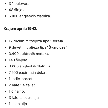
34 pulovera.
48 šinjela.
5.000 engleskih zlatnika.
Krajem aprila 1942.
12 ručnih mitraljeza tipa ”Bereta”.
9 devet mitraljeza tipa ”Švarcloze”.
3.600 puščanih metaka.
140 šinjela.
3.000 engleskih zlatnika.
7.500 papirnatih dolara.
1 radio-aparat.
2 baterije za isti.
1 dinamo.
3 talona petroleja.
1 talon ulja.