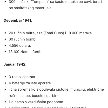
300 mašinki ”Tompson” sa šesto metaka po cevi, tona i
po sanitetskog materijala
Decembar 1941.
20 ručnih mitraljeza (Tomi Guns) i 10.000 metaka.
60 ručnih bombi.
4.556 dolara.
18.100 zlatnih funti.
Januar 1942.
3 radio-aparata.
4 baterije za iste aparate.
lična sprema koja obuhvata pištolje, municiju, električne
ručne lampe, busole i durbine.
1 dinamo s vazdušnim pogonom.