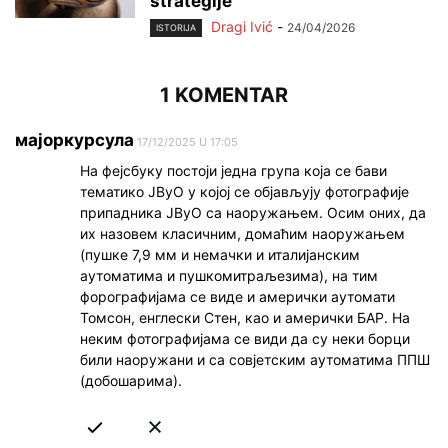
strategije
Dragi Ivić
-
24/04/2026
ISTORIJA
1 KOMENTAR
мајоркурсула
17/12/2025 U 17:05
На фејсбуку постоји једна група која се бави
тематико ЈВуО у којој се објављују фотографије
припадника ЈВуО са наоружањем. Осим оних, да
их назовем класичним, домаћим наоружањем
(пушке 7,9 мм и немачки и италијанским
аутоматима и пушкомитраљезима), на тим
форографијама се виде и амерички аутомати
Томсон, енглески Стен, као и амерички БАР. На
неким фотографијама се види да су неки борци
били наоружани и са совјетским аутоматима ППШ
(добошарима).