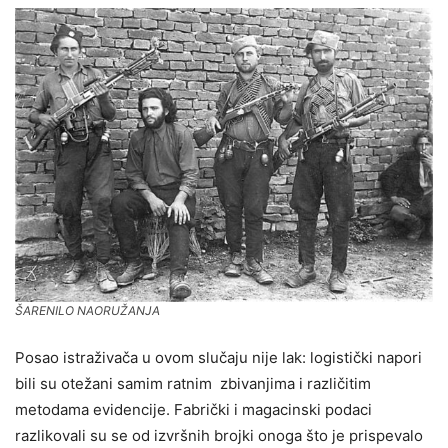
ŠARENILO NAORUŽANJA
Posao istraživača u ovom slučaju nije lak: logistički napori
bili su otežani samim ratnim zbivanjima i različitim
metodama evidencije. Fabrički i magacinski podaci
razlikovali su se od izvršnih brojki onoga što je prispevalo