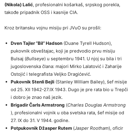
(Nikola) Lalić
, profesionalni košarkaš, srpskog porekla,
takođe pripadnik OSS i kasnije CIA.
Kroz britansku vojnu misiju pri JVuO su prošli:
Dven Tajler ”Bil” Hadson
(Duane Tyrell Hudson),
pukovnik obveštajac, koji je predvodio prvu misiju
Bulsaj (
Bullseye
) u septembru 1941. U njoj su bila i tri
jugoslovenska člana: majori Mirko Lalatović i Zaharije
Ostojić i telegrafista Veljko Dragićević.
Pukovnik Stenli Bejli
(Stanley William Bailey), šef misije
od 25. XII 1942-27.IX 1943. Dugo je pre rata bio u Trepči
i dobro je znao naš jezik.
Brigadir Čarls Armstrong
(
Charles Douglas Armstrong
), profesionalni vojnik u oba svetska rata, šef misije od
27. IX do 31. V 1944. godine.
Potpukovnik Džasper Rutem
(
Jasper Rootham
), oficir