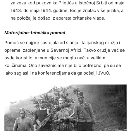
za vezu kod pukovnika Piletića u Istočnoj Srbiji od maja
1943. do maja 1944. godine. Bio je znalac više jezika, a
na položaj je došao iz aparata britanske vlade.
Materijalno-tehnička pomoć
Pomoć se najpre sastojala od slanja italijanskog oružja i
opreme, zaplenjene u Severnoj Africi. Takvo oružje već se
ovde koristilo, a municije se moglo naći u velikim
količinama. Ono saveznicima nije bilo potrebno, pa su se
lako saglasili na konferencijama da ga pošalji JVuO.