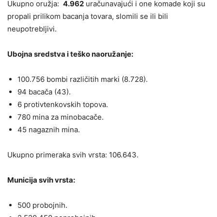
Ukupno oružja:
4.962
uračunavajući i one komade koji su
propali prilikom bacanja tovara, slomili se ili bili
neupotrebljivi.
Ubojna sredstva i teško naoružanje:
100.756 bombi različitih marki (8.728).
94 bacača (43).
6 protivtenkovskih topova.
780 mina za minobacače.
45 nagaznih mina.
Ukupno primeraka svih vrsta: 106.643.
Municija svih vrsta:
500 probojnih.