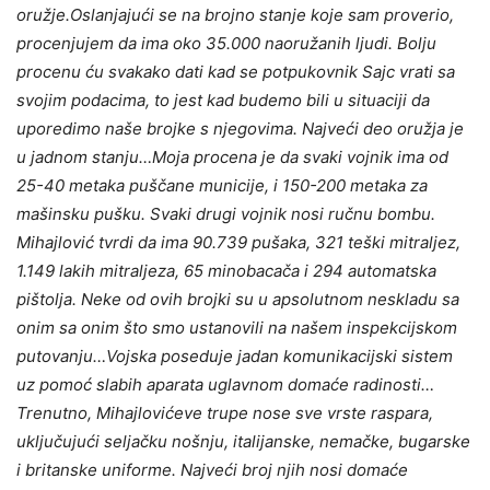
oružje.Oslanjajući se na brojno stanje koje sam proverio,
procenjujem da ima oko 35.000 naoružanih ljudi. Bolju
procenu ću svakako dati kad se potpukovnik Sajc vrati sa
svojim podacima, to jest kad budemo bili u situaciji da
uporedimo naše brojke s njegovima. Najveći deo oružja je
u jadnom stanju…Moja procena je da svaki vojnik ima od
25-40 metaka puščane municije, i 150-200 metaka za
mašinsku pušku. Svaki drugi vojnik nosi ručnu bombu.
Mihajlović tvrdi da ima 90.739 pušaka, 321 teški mitraljez,
1.149 lakih mitraljeza, 65 minobacača i 294 automatska
pištolja. Neke od ovih brojki su u apsolutnom neskladu sa
onim sa onim što smo ustanovili na našem inspekcijskom
putovanju…Vojska poseduje jadan komunikacijski sistem
uz pomoć slabih aparata uglavnom domaće radinosti…
Trenutno, Mihajlovićeve trupe nose sve vrste raspara,
uključujući seljačku nošnju, italijanske, nemačke, bugarske
i britanske uniforme. Najveći broj njih nosi domaće