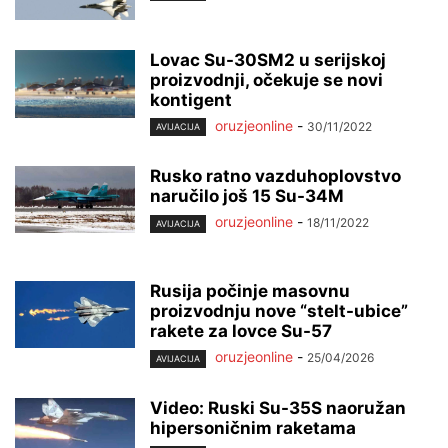
Lovac Su-30SM2 u serijskoj
proizvodnji, očekuje se novi
kontigent
oruzjeonline
-
30/11/2022
AVIJACIJA
Rusko ratno vazduhoplovstvo
naručilo još 15 Su-34M
oruzjeonline
-
18/11/2022
AVIJACIJA
Rusija počinje masovnu
proizvodnju nove “stelt-ubice”
rakete za lovce Su-57
oruzjeonline
-
25/04/2026
AVIJACIJA
Video: Ruski Su-35S naoružan
hipersoničnim raketama