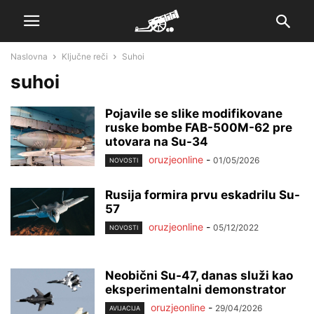
Naslovna
Ključne reči
Suhoi
suhoi
Pojavile se slike modifikovane
ruske bombe FAB-500M-62 pre
utovara na Su-34
oruzjeonline
-
01/05/2026
NOVOSTI
Rusija formira prvu eskadrilu Su-
57
oruzjeonline
-
05/12/2022
NOVOSTI
Neobični Su-47, danas služi kao
eksperimentalni demonstrator
oruzjeonline
-
29/04/2026
AVIJACIJA