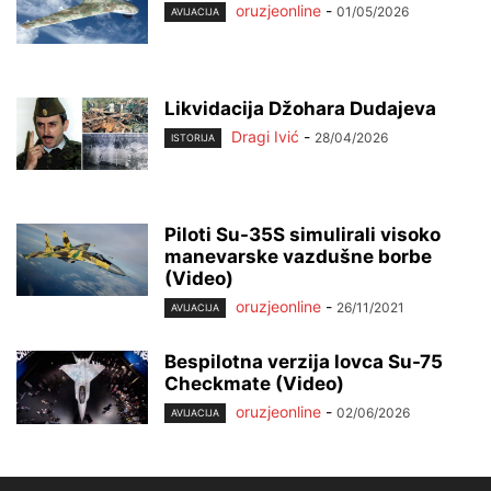
oruzjeonline
-
01/05/2026
AVIJACIJA
Likvidacija Džohara Dudajeva
Dragi Ivić
-
28/04/2026
ISTORIJA
Piloti Su-35S simulirali visoko
manevarske vazdušne borbe
(Video)
oruzjeonline
-
26/11/2021
AVIJACIJA
Bespilotna verzija lovca Su-75
Checkmate (Video)
oruzjeonline
-
02/06/2026
AVIJACIJA