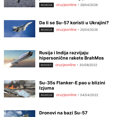
oruzjeonline
-
29/04/2026
AVIJACIJA
Da li se Su-57 koristi u Ukrajini?
oruzjeonline
-
25/04/2026
AVIJACIJA
Rusija i Indija razvijaju
hipersonične rakete BrahMos
oruzjeonline
-
30/08/2022
NOVOSTI
Su-35s Flanker-E pao u blizini
Izjuma
oruzjeonline
-
04/04/2022
AVIJACIJA
Dronovi na bazi Su-57