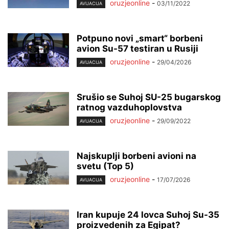
oruzjeonline
-
03/11/2022
AVIJACIJA
Potpuno novi „smart“ borbeni
avion Su-57 testiran u Rusiji
oruzjeonline
-
29/04/2026
AVIJACIJA
Srušio se Suhoj SU-25 bugarskog
ratnog vazduhoplovstva
oruzjeonline
-
29/09/2022
AVIJACIJA
Najskuplji borbeni avioni na
svetu (Top 5)
oruzjeonline
-
17/07/2026
AVIJACIJA
Iran kupuje 24 lovca Suhoj Su-35
proizvedenih za Egipat?