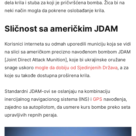
dela krila i stuba za koji je pričvršćena bomba. Žica bi na
neki način mogla da pokrene oslobađanje krila.
Sličnost sa američkim JDAM
Korisnici interneta su odmah uporedili municiju koja se vidi
na slici sa američkom precizno navođenom bombom JDAM
[Joint Direct Attack Munition], koje bi ukrajinske oružane
snage uskoro
mogle da dobiju od Sjedinjenih Država
, a za
koje su takođe dostupna proširena krila.
Standardni JDAM-ovi se oslanjaju na kombinaciju
inercijalnog navigacionog sistema (INS) i
GPS
navođenja,
zajedno sa autopilotom, da usmere kurs bombe preko seta
upravljivih repnih peraja.