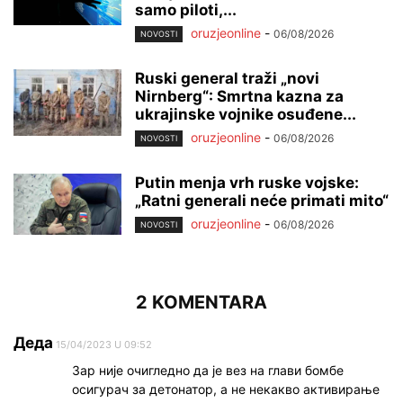
samo piloti,...
oruzjeonline
-
06/08/2026
NOVOSTI
Ruski general traži „novi
Nirnberg“: Smrtna kazna za
ukrajinske vojnike osuđene...
oruzjeonline
-
06/08/2026
NOVOSTI
Putin menja vrh ruske vojske:
„Ratni generali neće primati mito“
oruzjeonline
-
06/08/2026
NOVOSTI
2 KOMENTARA
Деда
15/04/2023 U 09:52
Зар није очигледно да је вез на глави бомбе
осигурач за детонатор, а не некакво активирање