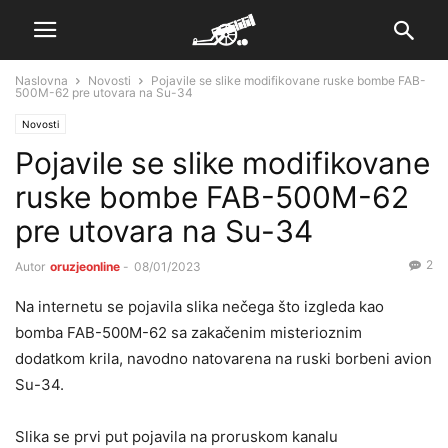
Naslovna
Novosti
Pojavile se slike modifikovane ruske bombe FAB-
500M-62 pre utovara na Su-34
Novosti
Pojavile se slike modifikovane
ruske bombe FAB-500M-62
pre utovara na Su-34
2
Autor
oruzjeonline
-
08/01/2023
Na internetu se pojavila slika nečega što izgleda kao
bomba FAB-500M-62 sa zakačenim misterioznim
dodatkom krila, navodno natovarena na ruski borbeni avion
Su-34.
Slika se prvi put pojavila na proruskom kanalu