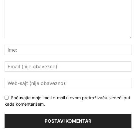
Sačuvajte moje ime i e-mail u ovom pretraživaču sledeći put
kada komentarišem.