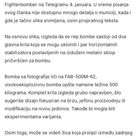
Fighterbomber na Telegramu 4. januara. U vreme pisanja
ovog članka nije dostupno mnogo detalja o municiji, kada i
gde je tačno slika snimljena, osim propratnog teksta.
Na osnovu slika, izgleda da se rep bombe sastoji od dva
glavna krila koja se mogu ukloniti i par horizontalnih
stabilizatora postavljenih na izduženi metalni sklop
pričvršćen za bombu.
Bomba sa fotografije liči na FAB-500M-62,
visokoeksplozivnu bomba opšte namene težine 500
kilograma. Komplet krila izgleda grubo napravljen, što
sugeriše dizajn fokusiran na brzu, jeftinu proizvodnju ili
modifikaciju na nivou jedinice. Takođe bi mogla biti
eksperimentalna varijanta.
Osim toga, može se videti žica koja prolazi između zadnjeg