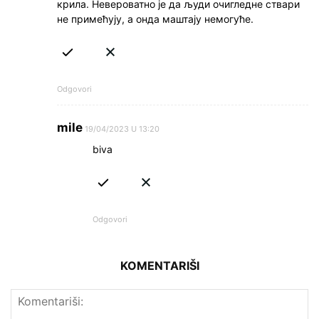
крила. Невероватно је да људи очигледне ствари
не примећују, а онда маштају немогуће.
Odgovori
mile
19/04/2023 U 13:20
biva
Odgovori
KOMENTARIŠI