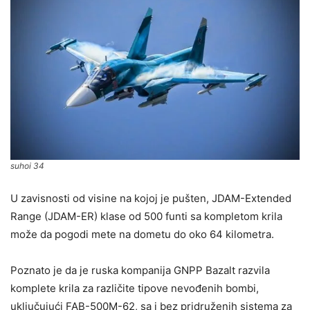
suhoi 34
U zavisnosti od visine na kojoj je pušten, JDAM-Extended
Range (JDAM-ER) klase od 500 funti sa kompletom krila
može da pogodi mete na dometu do oko 64 kilometra.
Poznato je da je ruska kompanija GNPP Bazalt razvila
komplete krila za različite tipove nevođenih bombi,
uključujući FAB-500M-62, sa i bez pridruženih sistema za