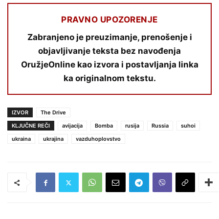
PRAVNO UPOZORENJE
Zabranjeno je preuzimanje, prenošenje i
objavljivanje teksta bez navođenja
OružjeOnline kao izvora i postavljanja linka
ka originalnom tekstu.
IZVOR
The Drive
KLJUČNE REČI
avijacija
Bomba
rusija
Russia
suhoi
ukraina
ukrajina
vazduhoplovstvo