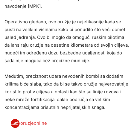
navođenje [MPK].
Operativno gledano, ovo oružje je najefikasnije kada se
pusti na velikim visinama kako bi ponudilo što veći domet
usled jedrenja. Ovo bi moglo da omogući ruskim pilotima
da lansiraju oružje na desetine kilometara od svojih ciljeva,
nudeći im određenu dozu bezbedne udaljenosti koja do
sada nije moguća bez precizne municije.
Međutim, preciznost udara nevođenih bombi sa dodatim
krilima biće slaba, tako da bi se takvo oružje najverovatnije
koristilo protiv ciljeva u oblasti kao što su linije rovova i
neke mreže fortifikacija, dakle područja sa velikim
koncentracijama prisutnih neprijateljskih snaga.
oruzjeonline