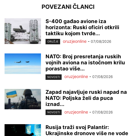
POVEZANI ČLANCI
S-400 gađao avione iza
horizonta: Ruski oficiri otkrili
taktiku kojom tvrde...
oruzjeonline
-
07/08/2026
ORUŽJE
NATO: Broj presretanja ruskih
vojnih aviona na istočnom krilu
porastao više...
oruzjeonline
-
07/08/2026
NOVOSTI
Zapad najavljuje ruski napad na
NATO: Poljska želi da puca
iznad...
oruzjeonline
-
07/08/2026
NOVOSTI
Rusija traži svoj Palantir:
Ukrajinske dronove više ne vode