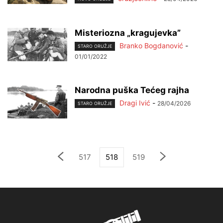
Misteriozna „kragujevka”
Branko Bogdanović
-
STARO ORUŽJE
01/01/2022
Narodna puška Tećeg rajha
Dragi Ivić
-
28/04/2026
STARO ORUŽJE
517
518
519