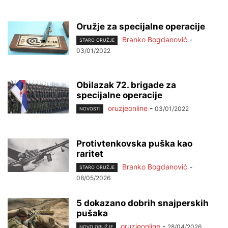
Oružje za specijalne operacije
Branko Bogdanović
-
STARO ORUŽJE
03/01/2022
Obilazak 72. brigade za
specijalne operacije
oruzjeonline
-
03/01/2022
NOVOSTI
Protivtenkovska puška kao
raritet
Branko Bogdanović
-
STARO ORUŽJE
08/05/2026
5 dokazano dobrih snajperskih
pušaka
oruzjeonline
-
28/04/2026
NOVO ORUŽJE