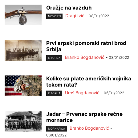
Oružje na vazduh
Dragi Ivić
-
08/01/2022
NOVOSTI
Prvi srpski pomorski ratni brod
Srbija
Branko Bogdanović
-
08/01/2022
ISTORIJA
Kolike su plate američkih vojnika
tokom rata?
Uroš Bogdanović
-
06/01/2022
ISTORIJA
Jadar – Prvenac srpske rečne
mornarice
Branko Bogdanović
-
MORNARICA
06/01/2022