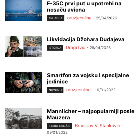
F-35C prvi put u upotrebi na
nosaču aviona
oruzjeonline
-
25/04/2026
AVIJACIJA
Likvidacija Džohara Dudajeva
Dragi Ivić
-
28/04/2026
ISTORIJA
Smartfon za vojsku i specijalne
jedinice
oruzjeonline
-
10/01/2022
NOVOSTI
Mannlicher – najpopularniji posle
Mauzera
Branislav V. Stanković
-
STARO ORUŽJE
09/01/2022