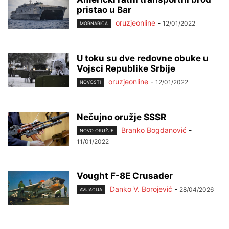
pristao u Bar
oruzjeonline
-
12/01/2022
MORNARICA
U toku su dve redovne obuke u
Vojsci Republike Srbije
oruzjeonline
-
12/01/2022
NOVOSTI
Nečujno oružje SSSR
Branko Bogdanović
-
NOVO ORUŽJE
11/01/2022
Vought F-8E Crusader
Danko V. Borojević
-
28/04/2026
AVIJACIJA