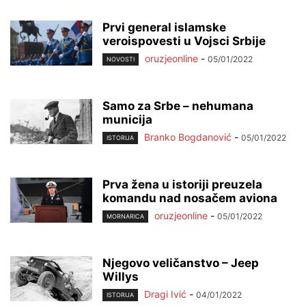
Prvi general islamske
veroispovesti u Vojsci Srbije
oruzjeonline
-
05/01/2022
NOVOSTI
Samo za Srbe – nehumana
municija
Branko Bogdanović
-
05/01/2022
ISTORIJA
Prva žena u istoriji preuzela
komandu nad nosačem aviona
oruzjeonline
-
05/01/2022
MORNARICA
Njegovo veličanstvo – Jeep
Willys
Dragi Ivić
-
04/01/2022
ISTORIJA