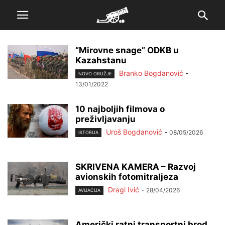
“Mirovne snage” ODKB u
Kazahstanu
Branko Bogdanović
-
NOVO ORUŽJE
13/01/2022
10 najboljih filmova o
preživljavanju
Uroš Bogdanović
-
08/05/2026
ISTORIJA
SKRIVENA KAMERA – Razvoj
avionskih fotomitraljeza
Dragi Ivić
-
28/04/2026
AVIJACIJA
Američki ratni transportni brod