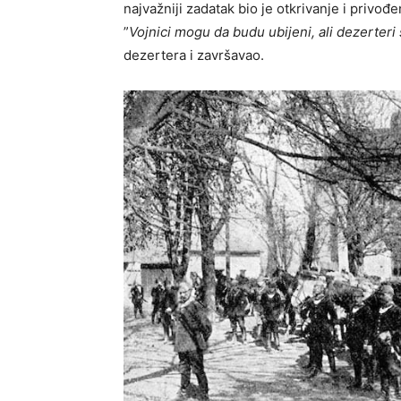
najvažniji zadatak bio je otkrivanje i privođ
”
Vojnici mogu da budu ubijeni, ali dezerteri
dezertera i završavao.