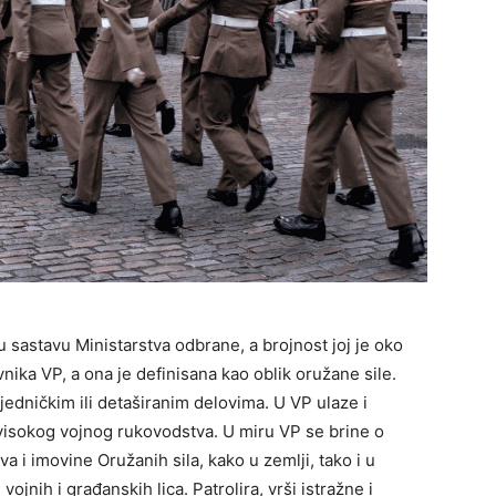
e u sastavu Ministarstva odbrane, a brojnost joj je oko
vnika VP, a ona je definisana kao oblik oružane sile.
ajedničkim ili detaširanim delovima. U VP ulaze i
visokog vojnog rukovodstva. U miru VP se brine o
a i imovine Oružanih sila, kako u zemlji, tako i u
nih i građanskih lica. Patrolira, vrši istražne i