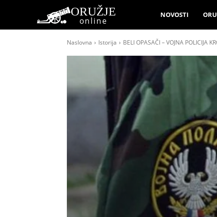
ORUŽJE
NOVOSTI
ORU
online
Naslovna
Istorija
BELI OPASAČI – VOJNA POLICIJA KR