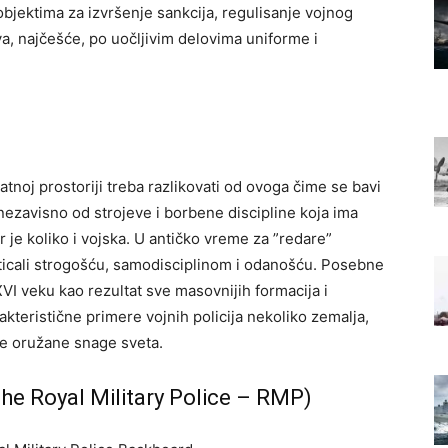
jektima za izvršenje sankcija, regulisanje vojnog
va, najčešće, po uočljivim delovima uniforme i
atnoj prostoriji treba razlikovati od ovoga čime se bavi
nezavisno od strojeve i borbene discipline koja ima
r je koliko i vojska. U antičko vreme za ”redare”
e isticali strogošću, samodisciplinom i odanošću. Posebne
 XVI veku kao rezultat sve masovnijih formacija i
teristične primere vojnih policija nekoliko zemalja,
sve oružane snage sveta.
(The Royal Military Police – RMP)