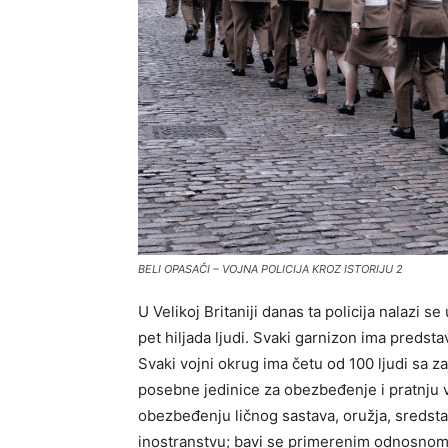
BELI OPASAČI – VOJNA POLICIJA KROZ ISTORIJU 2
U Velikoj Britaniji danas ta policija nalazi s
pet hiljada ljudi. Svaki garnizon ima predsta
Svaki vojni okrug ima četu od 100 ljudi sa z
posebne jedinice za obezbeđenje i pratnju 
obezbeđenju ličnog sastava, oružja, sredstav
inostranstvu; bavi se primerenim odnosnom voj