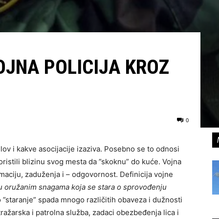
OJNA POLICIJA KROZ
0
slov i kakve asocijacije izaziva. Posebno se to odnosi
i koristili blizinu svog mesta da ”skoknu” do kuće. Vojna
rmaciju, zaduženja i – odgovornost. Definicija vojne
u oružanim snagama koja se stara o sprovođenju
o ”staranje” spada mnogo različitih obaveza i dužnosti
tražarska i patrolna služba, zadaci obezbeđenja lica i