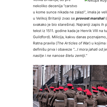
nekoliko decenija ”carstvo
u kome sunce nikada ne zalazi”, imala je v
u Velikoj Britaniji zvao se
provost marshal
(
svakako je bio starešina). Najraniji zapis ih
tekst iz 1511. godine kada je Henrik VIII na 
Guildford). Milicija, kakvu danas poznajemo,
Ratna pravila (
The Articles of War
) u kojima
definišu prva i obaveze
”…I mora jahati od j
nasilje i ne nanose štetu zemlji.”