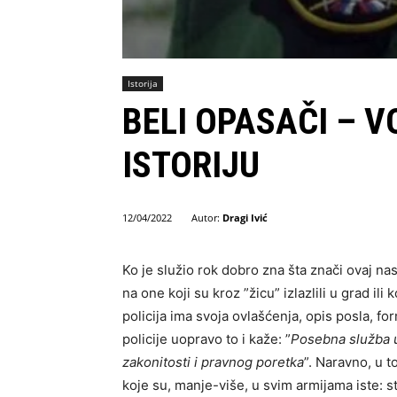
Istorija
BELI OPASAČI – V
ISTORIJU
Autor:
Dragi Ivić
12/04/2022
Ko je služio rok dobro zna šta znači ovaj na
na one koji su kroz ”žicu” izlazlili u grad il
policija ima svoja ovlašćenja, opis posla, fo
policije uopravo to i kaže: ”
Posebna služba 
zakonitosti i pravnog poretka
”. Naravno, u t
koje su, manje-više, u svim armijama iste: s