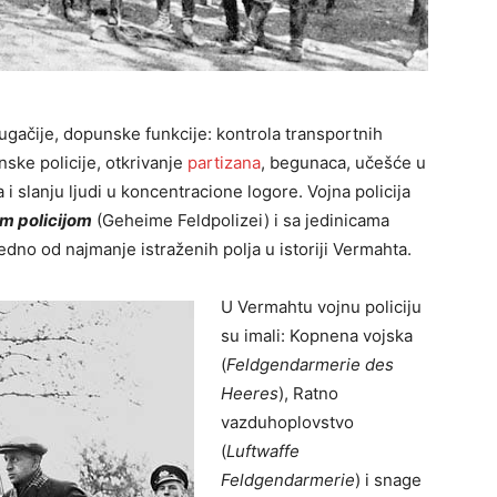
ugačije, dopunske funkcije: kontrola transportnih
nske policije, otkrivanje
partizana
, begunaca, učešće u
i slanju ljudi u koncentracione logore. Vojna policija
m policijom
(Geheime Feldpolizei) i sa jedinicama
edno od najmanje istraženih polja u istoriji Vermahta.
U Vermahtu vojnu policiju
su imali: Kopnena vojska
(
Feldgendarmerie des
Heeres
), Ratno
vazduhoplovstvo
(
Luftwaffe
Feldgendarmerie
) i snage