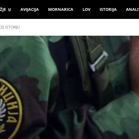
ŽJE
AVIJACIJA
MORNARICA
LOV
ISTORIJA
ANALI
OZ ISTORIJU