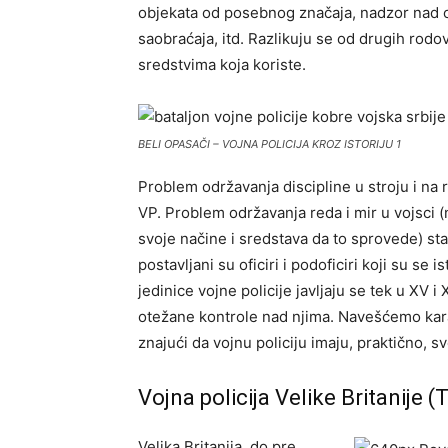
objekata od posebnog značaja, nadzor nad ob
saobraćaja, itd. Razlikuju se od drugih rodo
sredstvima koja koriste.
BELI OPASAČI – VOJNA POLICIJA KROZ ISTORIJU 1
Problem održavanja discipline u stroju i na r
VP. Problem održavanja reda i mir u vojsci (
svoje načine i sredstava da to sprovede) sta
postavljani su oficiri i podoficiri koji su s
jedinice vojne policije javljaju se tek u XV i
otežane kontrole nad njima. Navešćemo karak
znajući da vojnu policiju imaju, praktično, 
Vojna policija Velike Britanije 
Velika Britanija, do pre