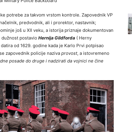
elike potrebe za takvom vrstom kontrole. Zapovednik VP
načelnik, predvodnik, ali i prorektor, nastavnik;
 pominje još u XII veku, a istorija priznaje dokumentovan
tu dužnost postavio
Hernija Gildforda
( Herny
 datira od 1629. godine kada je Karlo Prvi potpisao
 se zapovednik policije naziva
provost
, a istovremeno
edne posade do druge i nadzirati da vojnici ne čine