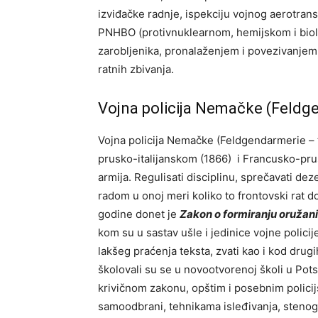
izviđačke radnje, ispekciju vojnog aerotran
PNHBO (protivnuklearnom, hemijskom i bio
zarobljenika, pronalaženjem i povezivanje
ratnih zbivanja.
Vojna policija Nemačke (Feld
Vojna policija Nemačke (Feldgendarmerie – te
prusko-italijanskom (1866) i Francusko-prus
armija. Regulisati disciplinu, sprečavati de
radom u onoj meri koliko to frontovski rat d
godine donet je
Zakon o formiranju oružani
kom su u sastav ušle i jedinice vojne polici
lakšeg praćenja teksta, zvati kao i kod drugi
školovali su se u novootvorenoj školi u Po
krivičnom zakonu, opštim i posebnim policij
samoodbrani, tehnikama isleđivanja, stenogr