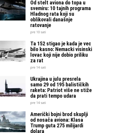
Od stelt aviona do topa u
svemiru: 10 tajnih programa
Hladnog rata koji su
oblikovali današnje
ratovanje
pre 10 sati
Ta 152 stigao je kada je vec
bilo kasno: Nemacki visinski
lovac koji nije dobio priliku
za rat
pre 14 sati
Ukrajina u julu presrela
samo 29 od 195 balističkih
raketa: Patriot više ne stiže
da prati tempo udara
pre 14 sati
Američki bojni brod skuplji
od nosača aviona: Klasa
Trump guta 275 milijardi
dolara