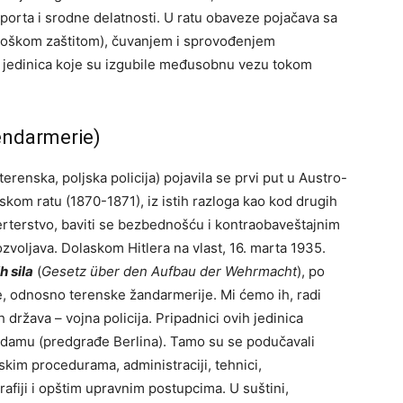
sporta i srodne delatnosti. U ratu obaveze pojačava sa
loškom zaštitom), čuvanjem i sprovođenjem
m jedinica koje su izgubile međusobnu vezu tokom
gendarmerie)
renska, poljska policija) pojavila se prvi put u Austro-
kom ratu (1870-1871), iz istih razloga kao kod drugih
zerterstvo, baviti se bezbednošću i kontraobaveštajnim
ozvoljava. Dolaskom Hitlera na vlast, 16. marta 1935.
h sila
(
Gesetz über den Aufbau der Wehrmacht
), po
je, odnosno terenske žandarmerije. Mi ćemo ih, radi
h država – vojna policija. Pripadnici ovih jedinica
tsdamu (predgrađe Berlina). Tamo su se podučavali
skim procedurama, administraciji, tehnici,
afiji i opštim upravnim postupcima. U suštini,