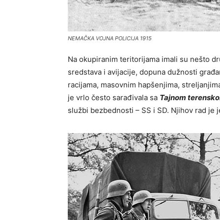
NEMAČKA VOJNA POLICIJA 1915
Na okupiranim teritorijama imali su nešto dr
sredstava i avijacije, dopuna dužnosti građa
racijama, masovnim hapšenjima, streljanjima 
je vrlo često sarađivala sa
Tajnom terensko
službi bezbednosti – SS i SD. Njihov rad je j