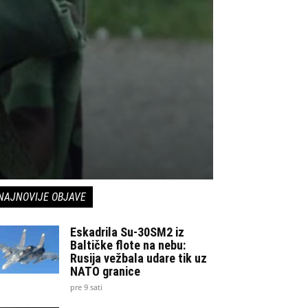
NAJNOVIJE OBJAVE
Eskadrila Su-30SM2 iz
Baltičke flote na nebu:
Rusija vežbala udare tik uz
NATO granice
pre 9 sati