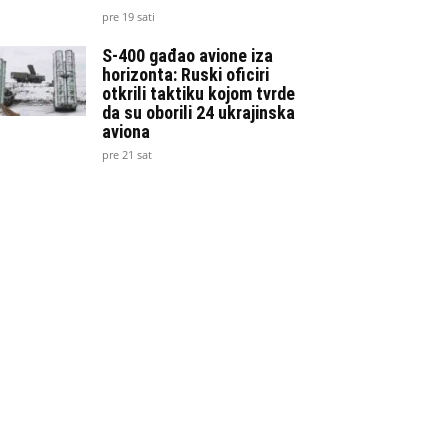
pre 19 sati
S-400 gađao avione iza
horizonta: Ruski oficiri
otkrili taktiku kojom tvrde
da su oborili 24 ukrajinska
aviona
pre 21 sat