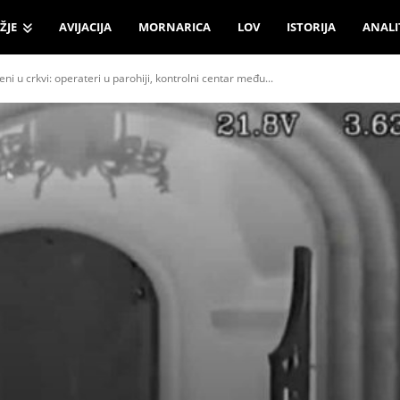
ŽJE
AVIJACIJA
MORNARICA
LOV
ISTORIJA
ANALI
ni u crkvi: operateri u parohiji, kontrolni centar među...