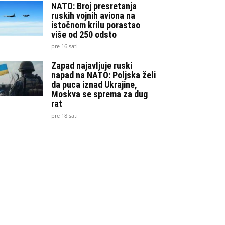
NATO: Broj presretanja
ruskih vojnih aviona na
istočnom krilu porastao
više od 250 odsto
pre 16 sati
Zapad najavljuje ruski
napad na NATO: Poljska želi
da puca iznad Ukrajine,
Moskva se sprema za dug
rat
pre 18 sati