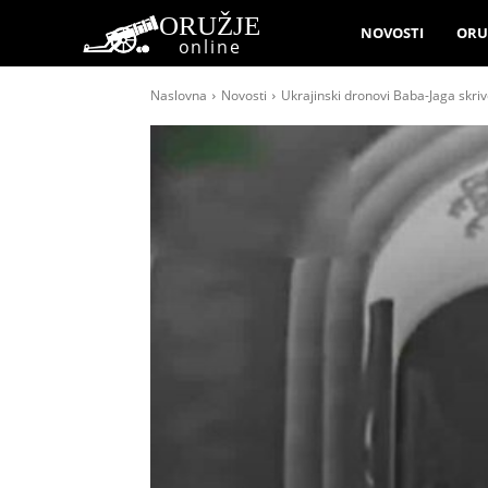
ORUŽJE
NOVOSTI
ORU
online
Naslovna
Novosti
Ukrajinski dronovi Baba-Jaga skrive