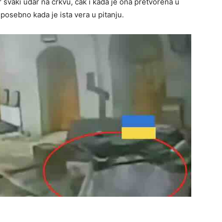
 svaki udar na crkvu, čak i kada je ona pretvorena u
 posebno kada je ista vera u pitanju.