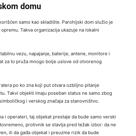
ijskom domu
korišćen samo kao skladište. Parohijski dom služio je
 opremu. Takva organizacija ukazuje na lokalni
abilnu vezu, napajanje, baterije, antene, monitore i
kat za to pruža mnogo bolje uslove od otvorenog
atera po ko zna koji put otvara ozbiljno pitanje
tu. Takvi objekti imaju poseban status ne samo zbog
simboličkog i verskog značaja za stanovništvo.
 i operateri, taj objekat prestaje da bude samo verski
stovremeno, protivnik se stavlja pred težak izbor: da ne
ven, ili da gađa objekat i preuzme rizik da bude