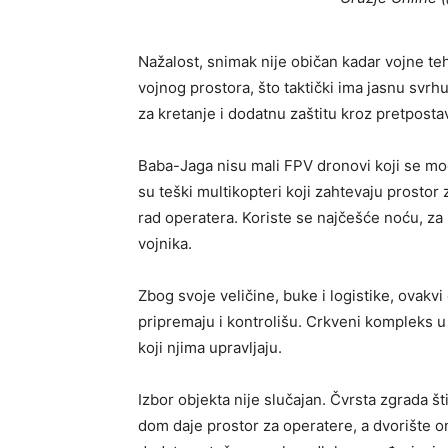
Nažalost, snimak nije običan kadar vojne te
vojnog prostora, što taktički ima jasnu svrhu
za kretanje i dodatnu zaštitu kroz pretposta
Baba-Jaga nisu mali FPV dronovi koji se mogu
su teški multikopteri koji zahtevaju prostor 
rad operatera. Koriste se najčešće noću, za 
vojnika.
Zbog svoje veličine, buke i logistike, ovakvi
pripremaju i kontrolišu. Crkveni kompleks u 
koji njima upravljaju.
Izbor objekta nije slučajan. Čvrsta zgrada š
dom daje prostor za operatere, a dvorište o