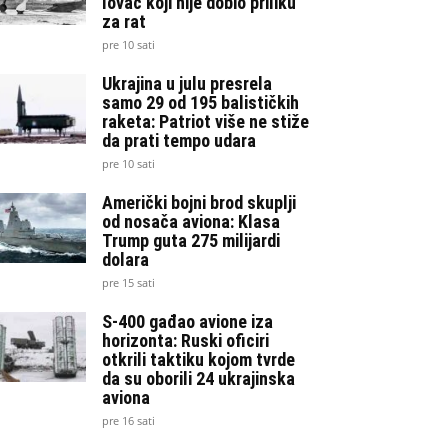
lovac koji nije dobio priliku
za rat
pre 10 sati
Ukrajina u julu presrela
samo 29 od 195 balističkih
raketa: Patriot više ne stiže
da prati tempo udara
pre 10 sati
Američki bojni brod skuplji
od nosača aviona: Klasa
Trump guta 275 milijardi
dolara
pre 15 sati
S-400 gađao avione iza
horizonta: Ruski oficiri
otkrili taktiku kojom tvrde
da su oborili 24 ukrajinska
aviona
pre 16 sati