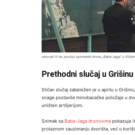
verovali ili ne, postoji spomenik dronu „Baba-Jaga“ u Višnje
Prethodni slučaj u Grišinu
Sličan slučaj zabeležen je u aprilu u Grišin
snage postavile minobacačke položaje u dvo
uništen artiljerijom.
Snimak sa
Baba-Jaga dronovima
pokazuje is
prolaznom zauzimanju dvorišta, već o koriš