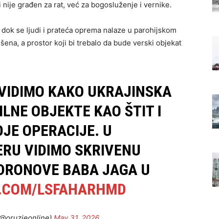
 nije građen za rat, već za bogosluženje i vernike.
, dok se ljudi i prateća oprema nalaze u parohijskom
ena, a prostor koji bi trebalo da bude verski objekat
VIDIMO KAKO UKRAJINSKA
ILNE OBJEKTE KAO ŠTIT I
JE OPERACIJE. U
RU VIDIMO SKRIVENU
 DRONOVE BABA JAGA U
R.COM/LSFAHARHMD
(@oruzjeonline)
May 31, 2026