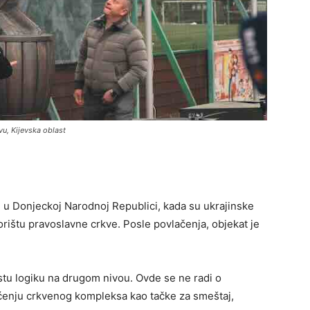
vu, Kijevska oblast
u, u Donjeckoj Narodnoj Republici, kada su ukrajinske
rištu pravoslavne crkve. Posle povlačenja, objekat je
tu logiku na drugom nivou. Ovde se ne radi o
ćenju crkvenog kompleksa kao tačke za smeštaj,