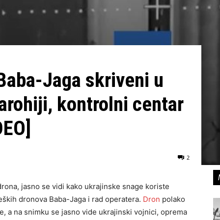
 Baba-Jaga skriveni u
arohiji, kontrolni centar
DEO]
2
rona, jasno se vidi kako ukrajinske snage koriste
teških dronova Baba-Jaga i rad operatera.
Dron
polako
te, a na snimku se jasno vide ukrajinski vojnici, oprema