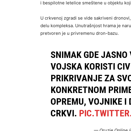
i bespilotne letelice smeštene u objektu koji
U crkvenoj zgradi se vide sakriveni dronovi
delu kompleksa. Unutrašnjost hrama je naruš
pretvoren je u privremenu dron-bazu.
SNIMAK GDE JASNO 
VOJSKA KORISTI CIV
PRIKRIVANJE ZA SVO
KONKRETNOM PRIME
OPREMU, VOJNIKE I
CRKVI.
PIC.TWITTE
— Oruzje Online 