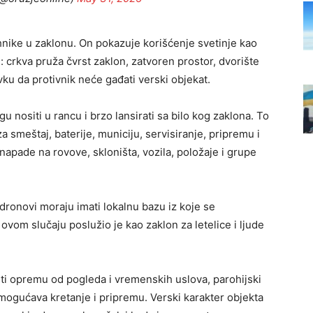
hnike u zaklonu. On pokazuje korišćenje svetinje kao
: crkva pruža čvrst zaklon, zatvoren prostor, dvorište
vku da protivnik neće gađati verski objekat.
 nositi u rancu i brzo lansirati sa bilo kog zaklona. To
za smeštaj, baterije, municiju, servisiranje, pripremu i
napade na rovove, skloništa, vozila, položaje i grupe
 dronovi moraju imati lokalnu bazu iz koje se
ovom slučaju poslužio je kao zaklon za letelice i ljude
titi opremu od pogleda i vremenskih uslova, parohijski
mogućava kretanje i pripremu. Verski karakter objekta