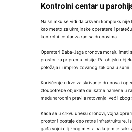
Kontrolni centar u paroh
Na snimku se vidi da crkveni kompleks nije 
kao mesto za ukrajinske operatere i prateću
kontrolni centar za rad sa dronovima.
Operateri Baba-Jaga dronova moraju imati st
prostor za pripremu misije. Parohijski obje
položaja ili improvizovanog zaklona u šumi.
Korišćenje crkve za skrivanje dronova i oper
zloupotrebe objekata delikatne namene u ra
međunarodnih pravila ratovanja, već i zbog 
Kada se u crkvu unesu dronovi, vojna oprema
prostor i postaje deo ratne infrastrukture. I
gađa vojni cilj zbog mesta na kojem je sakri