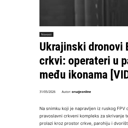
Novosti
Ukrajinski dronovi
crkvi: operateri u p
među ikonama [VI
Autor:
oruzjeonline
31/05/2026
Na snimku koji je napravljen iz ruskog FPV d
pravoslavni crkveni kompleks za skrivanje 
prolazi kroz prostor crkve, parohiju i dvoriš