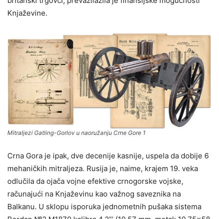
britanski trgovci, prevazilazila je finansijske mogućnosti
Knjaževine.
Mitraljezi Gatling-Gorlov u naoružanju Crne Gore 1
Crna Gora je ipak, dve decenije kasnije, uspela da dobije 6
mehaničkih mitraljeza. Rusija je, naime, krajem 19. veka
odlučila da ojača vojne efektive crnogorske vojske,
računajući na Knjaževinu kao važnog saveznika na
Balkanu. U sklopu isporuka jednometnih pušaka sistema