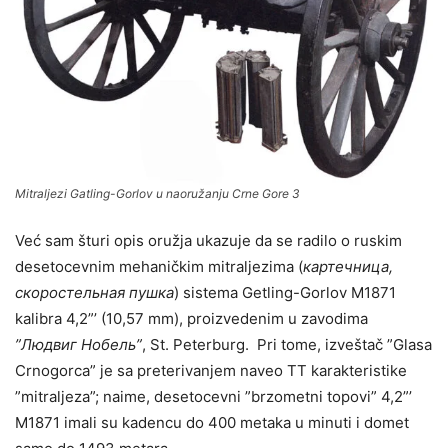
Mitraljezi Gatling-Gorlov u naoružanju Crne Gore 3
Već sam šturi opis oružja ukazuje da se radilo o ruskim
desetocevnim mehaničkim mitraljezima (
картечница,
скоростельная пушка
) sistema Getling-Gorlov M1871
kalibra 4,2”’ (10,57 mm), proizvedenim u zavodima
”Людвиг Нобель”
, St. Peterburg. Pri tome, izveštač ”Glasa
Crnogorca” je sa preterivanjem naveo TT karakteristike
”mitraljeza”; naime, desetocevni ”brzometni topovi” 4,2”’
M1871 imali su kadencu do 400 metaka u minuti i domet