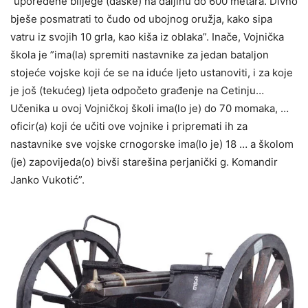
”upoređene biljege (daske) na daljinu do 600 metara. Divno
bješe posmatrati to čudo od ubojnog oružja, kako sipa
vatru iz svojih 10 grla, kao kiša iz oblaka”. Inače, Vojnička
škola je ”ima(la) spremiti nastavnike za jedan bataljon
stojeće vojske koji će se na iduće ljeto ustanoviti, i za koje
je još (tekućeg) ljeta odpočeto građenje na Cetinju…
Učenika u ovoj Vojničkoj školi ima(lo je) do 70 momaka, …
oficir(a) koji će učiti ove vojnike i pripremati ih za
nastavnike sve vojske crnogorske ima(lo je) 18 … a školom
(je) zapovijeda(o) bivši starešina perjanički g. Komandir
Janko Vukotić”.