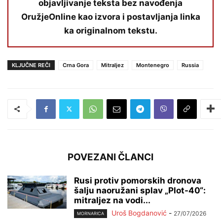
objavljivanje teksta bez navođenja
OružjeOnline kao izvora i postavljanja linka
ka originalnom tekstu.
KLJUČNE REČI
Crna Gora
Mitraljez
Montenegro
Russia
POVEZANI ČLANCI
Rusi protiv pomorskih dronova
šalju naoružani splav „Plot-40“:
mitraljez na vodi...
Uroš Bogdanović
-
27/07/2026
MORNARICA