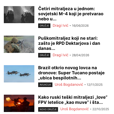
Četiri mitraljeza u jednom:
sovjetski M-4 koji je pretvarao
nebo u...
Dragi Ivić
-
16/06/2026
ORUŽJE
Puškomitraljez koji ne stari:
zašto je RPD Dektarjova i dan
danas...
Dragi Ivić
-
28/04/2026
ORUŽJE
Brazil otkrio novog lovca na
dronove: Super Tucano postaje
„ubica bespilotnih...
Uroš Bogdanović
-
12/11/2025
AVIJACIJA
Kako ruski teški mitraljezi „love“
FPV letelice „kao muve“ i šta...
Uroš Bogdanović
-
22/10/2025
NOVO ORUŽJE