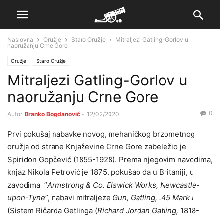
Naslovna
Oružje
Staro Oružje
Mitraljezi Gatling-Gorlov u
naoružanju Crne Gore
Oružje
Staro Oružje
Mitraljezi Gatling-Gorlov u
naoružanju Crne Gore
0
Autor
Branko Bogdanović
-
12/02/2020
Prvi pokušaj nabavke novog, mehaničkog brzometnog
oružja od strane Knjaževine Crne Gore zabeležio je
Spiridon Gopčević (1855-1928). Prema njegovim navodima,
knjaz Nikola Petrović je 1875. pokušao da u Britaniji, u
zavodima ”
Armstrong & Co. Elswick Works, Newcastle-
upon-Tyne
”, nabavi mitraljeze
Gun, Gatling, .45 Mark I
(Sistem Ričarda Getlinga (
Richard Jordan Gatling,
1818-