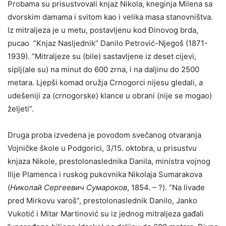
Probama su prisustvovali knjaz Nikola, kneginja Milena sa
dvorskim damama i svitom kao i velika masa stanovništva.
Iz mitraljeza je u metu, postavljenu kod Đinovog brda,
pucao ”Knjaz Nasljednik” Danilo Petrović-Njegoš (1871-
1939). ”Mitraljeze su (bile) sastavljene iz deset cijevi,
siplj(ale su) na minut do 600 zrna, i na daljinu do 2500
metara. Ljepši komad oružja Crnogorci nijesu gledali, a
udešeniji za (crnogorske) klance u obrani (nije se mogao)
željeti”.
Druga proba izvedena je povodom svečanog otvaranja
Vojničke škole u Podgorici, 3/15. oktobra, u prisustvu
knjaza Nikole, prestolonaslednika Danila, ministra vojnog
Ilije Plamenca i ruskog pukovnika Nikolaja Sumarakova
(
Николай Сергеевич Сумароков
, 1854. – ?). ”Na livade
pred Mirkovu varoš”, prestolonaslednik Danilo, Janko
Vukotić i Mitar Martinović su iz jednog mitraljeza gađali