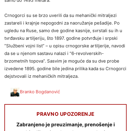
samo do 1493 metara.
Crnogorci su se brzo uverili da su mehanički mitraljezi
zastareli i krajnje nepogodni za naoružanje pešadije. Po
ugledu na Ruse, samo dve godine kasnije, svrstali su ih u
tvrđavsku artiljeriju, što 1897. godine potvrđuje i srpski
”Službeni vojni list” – u opisu crnogorske artiljerije, navodi
da se u njenom sastavu nalazi i “6-revolverskih-
brzometnih topova”. Sasvim je moguće da su dve probe
izvedene 1895. godine bile jedina prilika kada su Crnogorci
dejstvovali iz mehaničkih mitraljeza.
Branko Bogdanović
PRAVNO UPOZORENJE
Zabranjeno je preuzimanje, prenošenje i