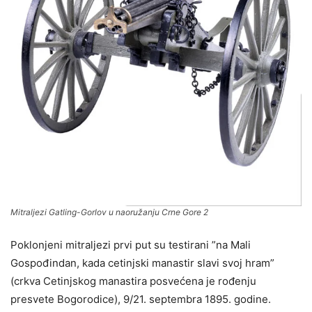
Mitraljezi Gatling-Gorlov u naoružanju Crne Gore 2
Poklonjeni mitraljezi prvi put su testirani ”na Mali
Gospođindan, kada cetinjski manastir slavi svoj hram”
(crkva Cetinjskog manastira posvećena je rođenju
presvete Bogorodice), 9/21. septembra 1895. godine.