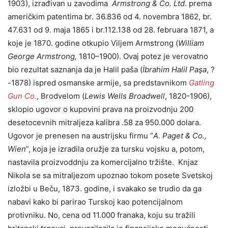
1903), izrađivan u zavodima
Armstrong & Co. Ltd
. prema
američkim patentima br. 36.836 od 4. novembra 1862, br.
47.631 od 9. maja 1865 i br.112.138 od 28. februara 1871, a
koje je 1870. godine otkupio Viljem Armstrong (
William
George Armstrong,
1810–1900). Ovaj potez je verovatno
bio rezultat saznanja da je Halil paša (
İbrahim Halil Paşa
, ?
-1878) ispred osmanske armije, sa predstavnikom
Gatling
Gun Co
.
, Brodvelom (
Lewis Wells Broadwell
, 1820-1906),
sklopio ugovor o kupovini prava na proizvodnju 200
desetocevnih mitraljeza kalibra .58 za 950.000 dolara.
Ugovor je prenesen na austrijsku firmu ”
A. Paget & Co.,
Wien
”, koja je izradila oružje za tursku vojsku a, potom,
nastavila proizvoddnju za komercijalno tržište. Knjaz
Nikola se sa mitraljezom upoznao tokom posete Svetskoj
izložbi u Beču, 1873. godine, i svakako se trudio da ga
nabavi kako bi parirao Turskoj kao potencijalnom
protivniku. No, cena od 11.000 franaka, koju su tražili