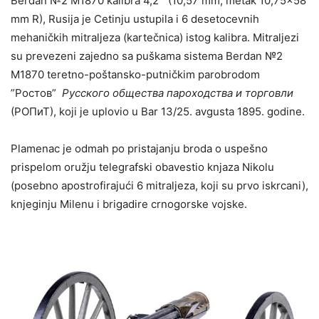
Berdan №2 M1870 kalibra 4,2”’ (10,57 mm, metak 10,75×58
mm R), Rusija je Cetinju ustupila i 6 desetocevnih
mehaničkih mitraljeza (kartečnica) istog kalibra. Mitraljezi
su prevezeni zajedno sa puškama sistema Berdan №2
M1870 teretno-poštansko-putničkim parobrodom
”Ростов”
Русского общества пароходства и торговли
(РОПиТ), koji je uplovio u Bar 13/25. avgusta 1895. godine.
Plamenac je odmah po pristajanju broda o uspešno
prispelom oružju telegrafski obavestio knjaza Nikolu
(posebno apostrofirajući 6 mitraljeza, koji su prvo iskrcani),
knjeginju Milenu i brigadire crnogorske vojske.