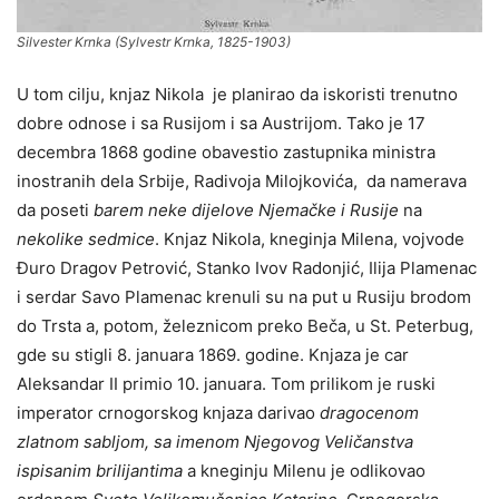
Silvester Krnka (Sylvestr Krnka, 1825-1903)
U tom cilju, knjaz Nikola je planirao da iskoristi trenutno
dobre odnose i sa Rusijom i sa Austrijom. Tako je 17
decembra 1868 godine obavestio zastupnika ministra
inostranih dela Srbije, Radivoja Milojkovića, da namerava
da poseti
barem neke dijelove Njemačke i Rusije
na
nekolike sedmice
. Knjaz Nikola, kneginja Milena, vojvode
Đuro Dragov Petrović, Stanko Ivov Radonjić, Ilija Plamenac
i serdar Savo Plamenac krenuli su na put u Rusiju brodom
do Trsta a, potom, železnicom preko Beča, u St. Peterbug,
gde su stigli 8. januara 1869. godine. Knjaza je car
Aleksandar II primio 10. januara. Tom prilikom je ruski
imperator crnogorskog knjaza darivao
dragocenom
zlatnom sabljom, sa imenom Njegovog Veličanstva
ispisanim brilijantima
a kneginju Milenu je odlikovao