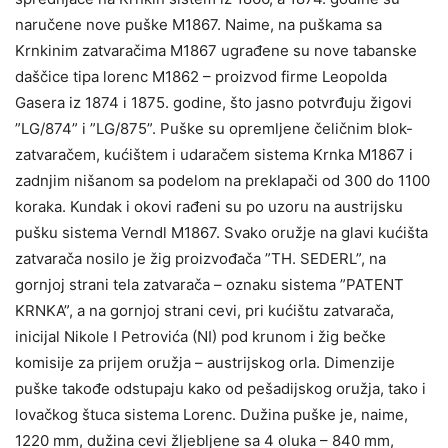
naručene nove puške M1867. Naime, na puškama sa
Krnkinim zatvaračima M1867 ugrađene su nove tabanske
daščice tipa lorenc M1862 – proizvod firme Leopolda
Gasera iz 1874 i 1875. godine, što jasno potvrđuju žigovi
”LG/874” i ”LG/875”. Puške su opremljene čeličnim blok-
zatvaračem, kućištem i udaračem sistema Krnka M1867 i
zadnjim nišanom sa podelom na preklapači od 300 do 1100
koraka. Kundak i okovi rađeni su po uzoru na austrijsku
pušku sistema Verndl M1867. Svako oružje na glavi kućišta
zatvarača nosilo je žig proizvođača ”TH. SEDERL”, na
gornjoj strani tela zatvarača – oznaku sistema ”PATENT
KRNKA”, a na gornjoj strani cevi, pri kućištu zatvarača,
inicijal Nikole I Petrovića (NI) pod krunom i žig bečke
komisije za prijem oružja – austrijskog orla. Dimenzije
puške takođe odstupaju kako od pešadijskog oružja, tako i
lovačkog štuca sistema Lorenc. Dužina puške je, naime,
1220 mm, dužina cevi žljebljene sa 4 oluka – 840 mm,