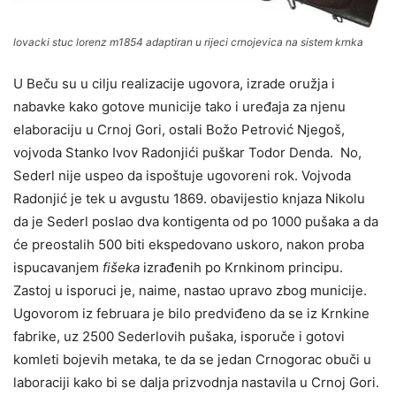
lovacki stuc lorenz m1854 adaptiran u rijeci crnojevica na sistem krnka
U Beču su u cilju realizacije ugovora, izrade oružja i
nabavke kako gotove municije tako i uređaja za njenu
elaboraciju u Crnoj Gori, ostali Božo Petrović Njegoš,
vojvoda Stanko Ivov Radonjići puškar Todor Denda. No,
Sederl nije uspeo da ispoštuje ugovoreni rok. Vojvoda
Radonjić je tek u avgustu 1869. obavijestio knjaza Nikolu
da je Sederl poslao dva kontigenta od po 1000 pušaka a da
će preostalih 500 biti ekspedovano uskoro, nakon proba
ispucavanjem
fišeka
izrađenih po Krnkinom principu.
Zastoj u isporuci je, naime, nastao upravo zbog municije.
Ugovorom iz februara je bilo predviđeno da se iz Krnkine
fabrike, uz 2500 Sederlovih pušaka, isporuče i gotovi
komleti bojevih metaka, te da se jedan Crnogorac obuči u
laboraciji kako bi se dalja prizvodnja nastavila u Crnoj Gori.