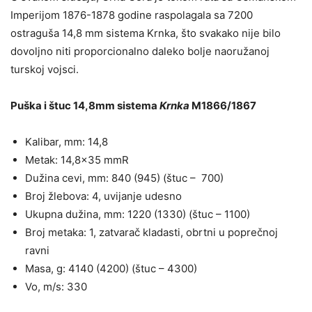
Imperijom 1876-1878 godine raspolagala sa 7200
ostraguša 14,8 mm sistema Krnka, što svakako nije bilo
dovoljno niti proporcionalno daleko bolje naoružanoj
turskoj vojsci.
Puška i štuc 14,8mm sistema
Krnka
M1866/1867
Kalibar, mm: 14,8
Metak: 14,8×35 mmR
Dužina cevi, mm: 840 (945) (štuc – 700)
Broj žlebova: 4, uvijanje udesno
Ukupna dužina, mm: 1220 (1330) (štuc – 1100)
Broj metaka: 1, zatvarač kladasti, obrtni u poprečnoj
ravni
Masa, g: 4140 (4200) (štuc – 4300)
Vo, m/s: 330