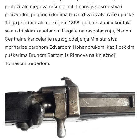
protežirale njegova rešenja, niti finansijska sredstva i
proizvodne pogone u kojima bi izrađivao zatvarače i puške.
To ga je primoralo da krajem 1868. godine stupi u kontakt
sa austrijskim kapetanom fregate na raspolaganju, članom
Centralne kancelarije ratnog odeljenja Ministarstva
mornarice baronom Edvardom Hohenbrukom, kao i bečkim
puškarima Brunom Bartom iz Rihnova na Knježnoj i
Tomasom Sederlom.