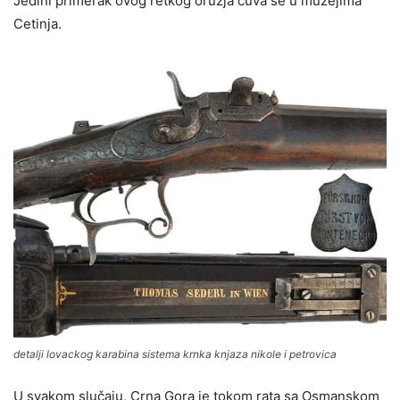
Jedini primerak ovog retkog oružja čuva se u muzejima
Cetinja.
detalji lovackog karabina sistema krnka knjaza nikole i petrovica
U svakom slučaju, Crna Gora je tokom rata sa Osmanskom