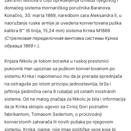
završnih testova u cilju opredeljenja između njegovog i
domaćeg sistema mornaričkog poručnika Baranova.
Konačno, 30. marta 1869, naredbom cara Aleksandra II, u
naoružanje ruske armije je uvedena konvertovana puška
kalibra 6”’ (6 linija, 15,24 mm) sistema Krnka M1869
(
Стрелковая переделочная винтовка системы Крнка
образца 1869
г
.).
Knjaza Nikolu je tokom boravka u ruskoj prestonici
pukovnik Han upoznao sa puškom konvertovanom po
sistemu Krnka i napomenuo mu da je prerada sprednjača
na ostraguše po istom principu jednostavnija, brža i
jeftinija (jedinična cena 6 rubalja) od ostalih inostranih
sistema. Od ne malog značaja za Nikolu je bila i informacija
da je Krnka sklopio ugovor sa Crnoj Gori poznatim
fabrikantom, Tomasom Sederlom, o proizvodnji
konverzionih zatvarača ili novih pušaka po njegovom
sistemu. Krnka, naime, nije imao političke veze koje bi