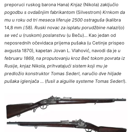
preporuci ruskog barona Hana)
Knjaz
(Nikola)
zaključio
pogodbu s ovdašnjim fabrikantom
(Silvestrom)
Krnkom da
mu u roku od tri meseca liferuje 2500 ostraguša
(kalibra
14,8 mm /.58).
Ruski novac za isplatu
porudžbine nalazi
(o)
se već u
(ruskom)
poslanstvu
(u Beču)… Kao jedan od
neposrednih očevidaca prijema pušaka (u Cetinje prispeo
avgusta 1870), kapetan Jovan L. Vlahović, navodi da je
u
februaru 1869, na proputovanju kroz Beč tokom povrata iz
Rusije, knjaz Nikola, prihvatajući sistem koji mu je
predložio konstruktor Tomas Sederl, naručio dve hiljade
pušaka iglenjača
… (
fusil a aiguille systeme Tomas Sederl
).