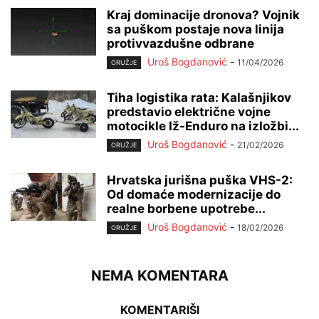
Kraj dominacije dronova? Vojnik
sa puškom postaje nova linija
protivvazdušne odbrane
Uroš Bogdanović
-
11/04/2026
ORUŽJE
Tiha logistika rata: Kalašnjikov
predstavio električne vojne
motocikle Iž-Enduro na izložbi...
Uroš Bogdanović
-
21/02/2026
ORUŽJE
Hrvatska jurišna puška VHS-2:
Od domaće modernizacije do
realne borbene upotrebe...
Uroš Bogdanović
-
18/02/2026
ORUŽJE
NEMA KOMENTARA
KOMENTARIŠI