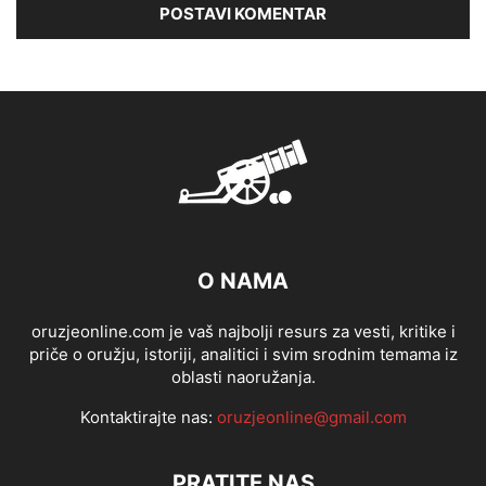
O NAMA
oruzjeonline.com je vaš najbolji resurs za vesti, kritike i
priče o oružju, istoriji, analitici i svim srodnim temama iz
oblasti naoružanja.
Kontaktirajte nas:
oruzjeonline@gmail.com
PRATITE NAS