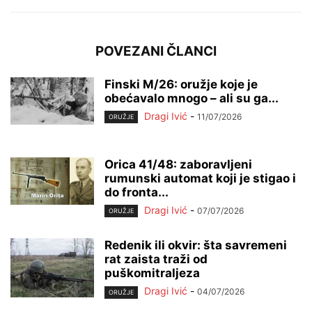
POVEZANI ČLANCI
Finski M/26: oružje koje je
obećavalo mnogo – ali su ga...
Dragi Ivić
-
11/07/2026
ORUŽJE
Orica 41/48: zaboravljeni
rumunski automat koji je stigao i
do fronta...
Dragi Ivić
-
07/07/2026
ORUŽJE
Redenik ili okvir: šta savremeni
rat zaista traži od
puškomitraljeza
Dragi Ivić
-
04/07/2026
ORUŽJE