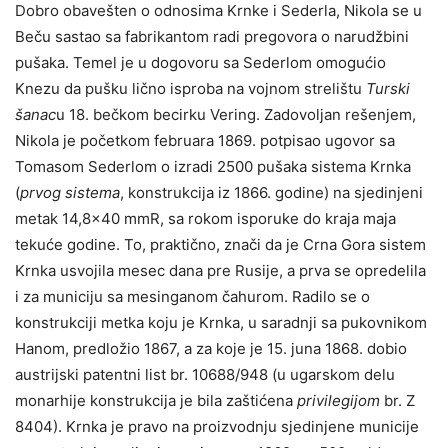
Dobro obavešten o odnosima Krnke i Sederla, Nikola se u
Beču sastao sa fabrikantom radi pregovora o narudžbini
pušaka. Temel je u dogovoru sa Sederlom omogućio
Knezu da pušku lično isproba na vojnom strelištu
Turski
šanac
u 18. bečkom becirku Vering. Zadovoljan rešenjem,
Nikola je početkom februara 1869. potpisao ugovor sa
Tomasom Sederlom o izradi 2500 pušaka sistema Krnka
(
prvog sistema
, konstrukcija iz 1866. godine) na sjedinjeni
metak 14,8×40 mmR, sa rokom isporuke do kraja maja
tekuće godine. To, praktično, znači da je Crna Gora sistem
Krnka usvojila mesec dana pre Rusije, a prva se opredelila
i za municiju sa mesinganom čahurom. Radilo se o
konstrukciji metka koju je Krnka, u saradnji sa pukovnikom
Hanom, predložio 1867, a za koje je 15. juna 1868. dobio
austrijski patentni list br. 10688/948 (u ugarskom delu
monarhije konstrukcija je bila zaštićena
privilegijom
br. Z
8404). Krnka je pravo na proizvodnju sjedinjene municije