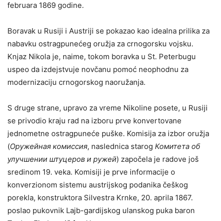
februara 1869 godine.
Boravak u Rusiji i Austriji se pokazao kao idealna prilika za
nabavku ostragpunećeg oružja za crnogorsku vojsku.
Knjaz Nikola je, naime, tokom boravka u St. Peterbugu
uspeo da izdejstvuje novčanu pomoć neophodnu za
modernizaciju crnogorskog naoružanja.
S druge strane, upravo za vreme Nikoline posete, u Rusiji
se privodio kraju rad na izboru prve konvertovane
jednometne ostragpuneće puške. Komisija za izbor oružja
(
Оружейная комиссия
, naslednica starog
Комитета об
улучшении штуцеров и ружей
) započela je radove još
sredinom 19. veka. Komisiji je prve informacije o
konverzionom sistemu austrijskog podanika češkog
porekla, konstruktora Silvestra Krnke, 20. aprila 1867.
poslao pukovnik Lajb-gardijskog ulanskog puka baron