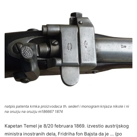
natpis patenta krnka proizvodaca th. sederl i monogram knjaza nikole i ni
na oruzju na oruzju m186667 1874
Kapetan Temel je 8/20 februara 1869. izvestio austrijskog
ministra inostranih dela, Fridriha fon Bajsta da je … (po