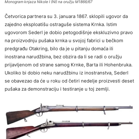
Monogram knjaza Nikole I (NI) na oružju M1866/67
Četvorica partnera su 3. januara 1867. sklopili ugovor da
zajedno eksploatišu ostraguše sistema Krnka. Istim
ugovorom Sederl je dobio petogodišnje ekskluzivno pravo
na proizvodnju pušaka krnka u svojoj fabrici u bečkom
predgrađu Otakring, bilo da je u pitanju domaća ili
inostrana narudžbina, bez obzira da li se radi o oružju
prijavljenom od strane samog Krnke, Barta ili Hohenbruka.
Ukoliko bi dobio neku narudžbinu iz inostranstva, Sederl
se obavezao da će u roku od četiri nedelje proizvesti deset
pušaka za demonstraciju i testiranje u toj zemlji.