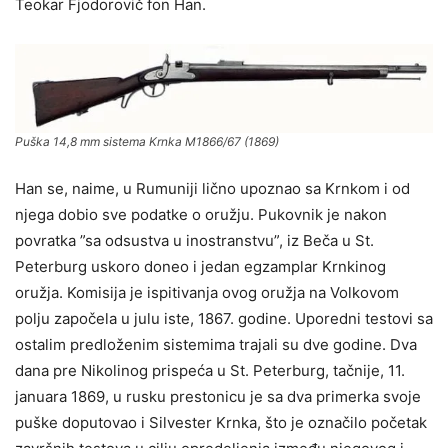
Teokar Fjodorovič fon Han.
Puška 14,8 mm sistema
Krnka
M1866/67 (1869)
Han se, naime, u Rumuniji lično upoznao sa Krnkom i od
njega dobio sve podatke o oružju. Pukovnik je nakon
povratka ”sa odsustva u inostranstvu”, iz Beča u St.
Peterburg uskoro doneo i jedan egzamplar Krnkinog
oružja. Komisija je ispitivanja ovog oružja na Volkovom
polju započela u julu iste, 1867. godine. Uporedni testovi sa
ostalim predloženim sistemima trajali su dve godine. Dva
dana pre Nikolinog prispeća u St. Peterburg, tačnije, 11.
januara 1869, u rusku prestonicu je sa dva primerka svoje
puške doputovao i Silvester Krnka, što je označilo početak