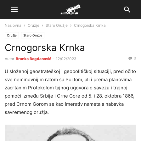
Naslovna
Oružje
Staro Oružje
Crnogorska Krnka
Oružje
Staro Oružje
Crnogorska Krnka
0
Autor
Branko Bogdanović
-
12/02/2023
U složenoj geostrateškoj i geopolitičkoj situaciji, pred očito
sve neminovnijim ratom sa Portom, ali i prema planovima
zacrtanim Protokolom tajnog ugovora o savezu i trajnoj
pomoći između Srbije i Crne Gore od 5. i 28. oktobra 1866,
pred Crnom Gorom se kao imerativ nametala nabavka
savremenog oružja.