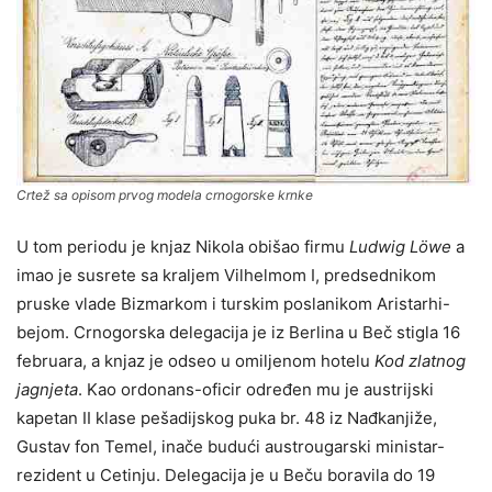
Crtež sa opisom prvog modela crnogorske krnke
U tom periodu je knjaz Nikola obišao firmu
Ludwig Löwe
a
imao je susrete sa kraljem Vilhelmom I, predsednikom
pruske vlade Bizmarkom i turskim poslanikom Aristarhi-
bejom. Crnogorska delegacija je iz Berlina u Beč stigla 16
februara, a knjaz je odseo u omiljenom hotelu
Kod zlatnog
jagnjeta
. Kao ordonans-oficir određen mu je austrijski
kapetan II klase pešadijskog puka br. 48 iz Nađkanjiže,
Gustav fon Temel, inače budući austrougarski ministar-
rezident u Cetinju. Delegacija je u Beču boravila do 19