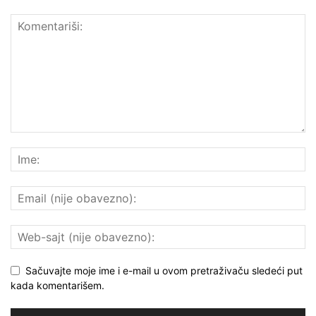
Sačuvajte moje ime i e-mail u ovom pretraživaču sledeći put
kada komentarišem.