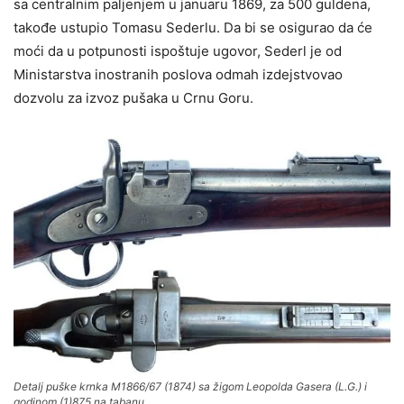
sa centralnim paljenjem u januaru 1869, za 500 guldena,
takođe ustupio Tomasu Sederlu. Da bi se osigurao da će
moći da u potpunosti ispoštuje ugovor, Sederl je od
Ministarstva inostranih poslova odmah izdejstvovao
dozvolu za izvoz pušaka u Crnu Goru.
Detalj puške krnka M1866/67 (1874) sa žigom Leopolda Gasera (L.G.) i
godinom (1)875 na tabanu.