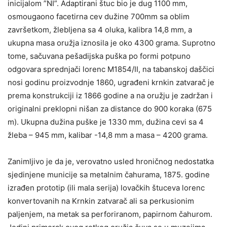
inicijalom ”NI”. Adaptirani štuc bio je dug 1100 mm,
osmougaono facetirna cev dužine 700mm sa oblim
završetkom, žlebljena sa 4 oluka, kalibra 14,8 mm, a
ukupna masa oružja iznosila je oko 4300 grama. Suprotno
tome, sačuvana pešadijska puška po formi potpuno
odgovara sprednjači lorenc M1854/II, na tabanskoj daščici
nosi godinu proizvodnje 1860, ugrađeni krnkin zatvarač je
prema konstrukciji iz 1866 godine a na oružju je zadržan i
originalni preklopni nišan za distance do 900 koraka (675
m). Ukupna dužina puške je 1330 mm, dužina cevi sa 4
žleba – 945 mm, kalibar -14,8 mm a masa – 4200 grama.
Zanimljivo je da je, verovatno usled hroničnog nedostatka
sjedinjene municije sa metalnim čahurama, 1875. godine
izrađen prototip (ili mala serija) lovačkih štuceva lorenc
konvertovanih na Krnkin zatvarač ali sa perkusionim
paljenjem, na metak sa perforiranom, papirnom čahurom.