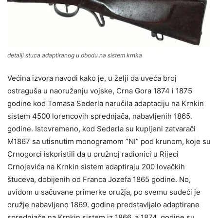
detalji stuca adaptiranog u obodu na sistem krnka
Većina izvora navodi kako je, u želji da uveća broj
ostraguša u naoružanju vojske, Crna Gora 1874 i 1875
godine kod Tomasa Sederla naručila adaptaciju na Krnkin
sistem 4500 lorencovih sprednjača, nabavljenih 1865.
godine. Istovremeno, kod Sederla su kupljeni zatvarači
M1867 sa utisnutim monogramom ”NI” pod krunom, koje su
Crnogorci iskoristili da u oružnoj radionici u Rijeci
Crnojevića na Krnkin sistem adaptiraju 200 lovačkih
štuceva, dobijenih od Franca Jozefa 1865 godine. No,
uvidom u sačuvane primerke oružja, po svemu sudeći je
oružje nabavljeno 1869. godine predstavljalo adaptirane
sprednjače na Krnkin sistem iz 1866, a 1874. godine su