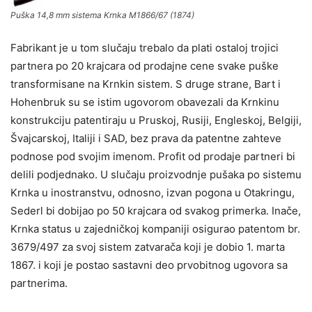
Puška 14,8 mm sistema
Krnka
M1866/67 (1874)
Fabrikant je u tom slučaju trebalo da plati ostaloj trojici
partnera po 20 krajcara od prodajne cene svake puške
transformisane na Krnkin sistem. S druge strane, Bart i
Hohenbruk su se istim ugovorom obavezali da Krnkinu
konstrukciju patentiraju u Pruskoj, Rusiji, Engleskoj, Belgiji,
Švajcarskoj, Italiji i SAD, bez prava da patentne zahteve
podnose pod svojim imenom. Profit od prodaje partneri bi
delili podjednako. U slučaju proizvodnje pušaka po sistemu
Krnka u inostranstvu, odnosno, izvan pogona u Otakringu,
Sederl bi dobijao po 50 krajcara od svakog primerka. Inače,
Krnka status u zajedničkoj kompaniji osigurao patentom br.
3679/497 za svoj sistem zatvarača koji je dobio 1. marta
1867. i koji je postao sastavni deo prvobitnog ugovora sa
partnerima.