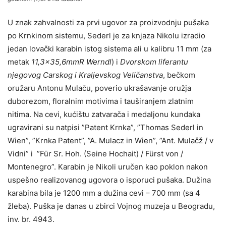
U znak zahvalnosti za prvi ugovor za proizvodnju pušaka
po Krnkinom sistemu, Sederl je za knjaza Nikolu izradio
jedan lovački karabin istog sistema ali u kalibru 11 mm (za
metak
11,3×35,6mmR Werndl
) i
Dvorskom liferantu
njegovog Carskog i Kraljevskog Veličanstva
, bečkom
oružaru Antonu Mulaču, poverio ukrašavanje oružja
duborezom, floralnim motivima i tauširanjem zlatnim
nitima. Na cevi, kućištu zatvarača i medaljonu kundaka
ugravirani su natpisi ”Patent Krnka”, ”Thomas Sederl in
Wien”, ”Krnka Patent”, ”A. Mulacz in Wien”, ”Ant. Mulačž / v
Vidni” i ”Für Sr. Hoh. (Seine Hochait) / Fürst von /
Montenegro”. Karabin je Nikoli uručen kao poklon nakon
uspešno realizovanog ugovora o isporuci pušaka. Dužina
karabina bila je 1200 mm a dužina cevi – 700 mm (sa 4
žleba). Puška je danas u zbirci Vojnog muzeja u Beogradu,
inv. br. 4943.