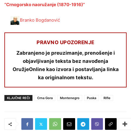
”Crnogorsko naoružanje (1870-1916)”
Branko Bogdanović
PRAVNO UPOZORENJE
Zabranjeno je preuzimanje, prenošenje i
objavljivanje teksta bez navođenja
OružjeOnline kao izvora i postavljanja linka
ka originalnom tekstu.
KLJUČNE REČI
Crna Gora
Montenegro
Puska
Rifle