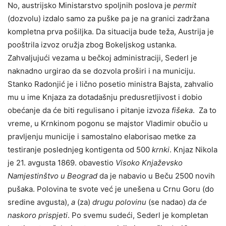
No, austrijsko Ministarstvo spoljnih poslova je
permit
(dozvolu) izdalo samo za puške pa je na granici zadržana
kompletna prva pošiljka. Da situacija bude teža, Austrija je
pooštrila izvoz oružja zbog Bokeljskog ustanka.
Zahvaljujući vezama u bečkoj administraciji, Sederl je
naknadno urgirao da se dozvola proširi i na municiju.
Stanko Radonjić je i lično posetio ministra Bajsta, zahvalio
mu u ime Knjaza za dotadašnju predusretljivost i dobio
obećanje da će biti regulisano i pitanje izvoza
fišeka
. Za to
vreme, u Krnkinom pogonu se majstor Vladimir obučio u
pravljenju municije i samostalno elaborisao metke za
testiranje poslednjeg kontigenta od 500
krnki
. Knjaz Nikola
je 21. avgusta 1869. obavestio
Visoko Knjaževsko
Namjestinštvo u Beograd
da je nabavio u Beču 2500 novih
pušaka. Polovina te svote već je unešena u Crnu Goru (do
sredine avgusta),
a
(za)
drugu polovinu
(se nadao)
da će
naskoro prispjeti
. Po svemu sudeći, Sederl je kompletan