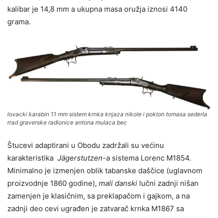
kalibar je 14,8 mm a ukupna masa oružja iznosi 4140
grama.
lovacki karabin 11 mm sistem krnka knjaza nikole i poklon tomasa sederla
rrad graverske radionice antona mulaca bec
Štucevi adaptirani u Obodu zadržali su većinu
karakteristika
Jägerstutzen
-a sistema Lorenc M1854.
Minimalno je izmenjen oblik tabanske daščice (uglavnom
proizvodnje 1860 godine),
mali danski
lučni zadnji nišan
zamenjen je klasičnim, sa preklapačom i gajkom, a na
zadnji deo cevi ugrađen je zatvarač krnka M1867 sa