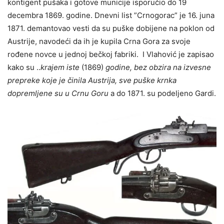
kontigent pušaka i gotove municije isporučio do 19
decembra 1869. godine. Dnevni list ”Crnogorac” je 16. juna
1871. demantovao vesti da su puške dobijene na poklon od
Austrije, navodeći da ih je kupila Crna Gora za svoje
rođene novce u jednoj bečkoj fabriki. I Vlahović je zapisao
kako su ..
krajem iste
(1869)
godine, bez obzira na izvesne
prepreke koje je činila Austrija, sve puške krnka
dopremljene su u Crnu Goru
a do 1871. su podeljeno Gardi.