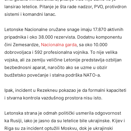
lansirao letelice. Pitanje je šta rade nadzor, PVO, protivdron
sistemi i komandni lanac.
Letonske Nacionalne oružane snage imaju 17.870 aktivnih
pripadnika i oko 38.000 rezervista. Dodatnu komponentu
čini Zemesardze,
Nacionalna garda
, sa oko 10.000
dobrovoljaca i 592 profesionalna vojnika. To nije velika
vojska, ali za zemlju veličine Letonije predstavlja ozbiljan
bezbednosni aparat, naročito ako se uzme u obzir
budžetsko povećanje i stalna podrška NATO-a.
Ipak, incident u Rezekneu pokazao je da formalni kapaciteti
i stvarna kontrola vazdušnog prostora nisu isto.
Letonska strana je odmah politički usmerila odgovornost
ka Rusiji, iako je jasno da su letelice bile ukrajinske. Kijev i
Riga su za incident optužili Moskvu, dok je ukrajinski