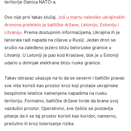
teritorije članica NATO-a.
Ovo nije prvi takav slučaj.
Još u martu nekoliko ukrajinskih
dronova preletelo je baltičke države, Letoniju, Estoniju i
Litvaniju.
Prema dostupnim informacijama, Ukrajina ih je
lansirala radi napada na ciljeve u Rusiji. Jedan dron se
srušio na zaleđeno jezero blizu beloruske granice u
Litvaniji. U Letoniji je pao kod Kraslave, dok je u Estoniji
udario u dimnjak elektrane blizu ruske granice.
Takav obrazac ukazuje na to da se severni i baltički pravac
sve više koristi kao prostor kroz koji prolaze ukrajinske
bespilotne letelice namenjene napadima na rusku
teritoriju. Formalno, baltičke države tvrde da brane svoj
vazdušni prostor. Operativno, sve češće se postavlja
pitanje da li se taj prostor koristi kao koridor, namerno,
prećutno ili kroz tolerisanje rizika.