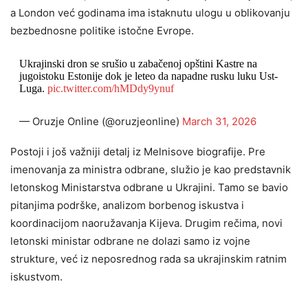
a London već godinama ima istaknutu ulogu u oblikovanju
bezbednosne politike istočne Evrope.
Ukrajinski dron se srušio u zabačenoj opštini Kastre na
jugoistoku Estonije dok je leteo da napadne rusku luku Ust-
Luga.
pic.twitter.com/hMDdy9ynuf
— Oruzje Online (@oruzjeonline)
March 31, 2026
Postoji i još važniji detalj iz Melnisove biografije. Pre
imenovanja za ministra odbrane, služio je kao predstavnik
letonskog Ministarstva odbrane u Ukrajini. Tamo se bavio
pitanjima podrške, analizom borbenog iskustva i
koordinacijom naoružavanja Kijeva. Drugim rečima, novi
letonski ministar odbrane ne dolazi samo iz vojne
strukture, već iz neposrednog rada sa ukrajinskim ratnim
iskustvom.