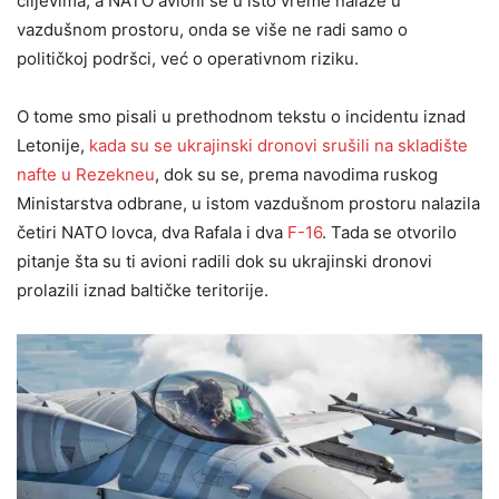
ciljevima, a NATO avioni se u isto vreme nalaze u
vazdušnom prostoru, onda se više ne radi samo o
političkoj podršci, već o operativnom riziku.
O tome smo pisali u prethodnom tekstu o incidentu iznad
Letonije,
kada su se ukrajinski dronovi srušili na skladište
nafte u Rezekneu
, dok su se, prema navodima ruskog
Ministarstva odbrane, u istom vazdušnom prostoru nalazila
četiri NATO lovca, dva Rafala i dva
F-16
. Tada se otvorilo
pitanje šta su ti avioni radili dok su ukrajinski dronovi
prolazili iznad baltičke teritorije.