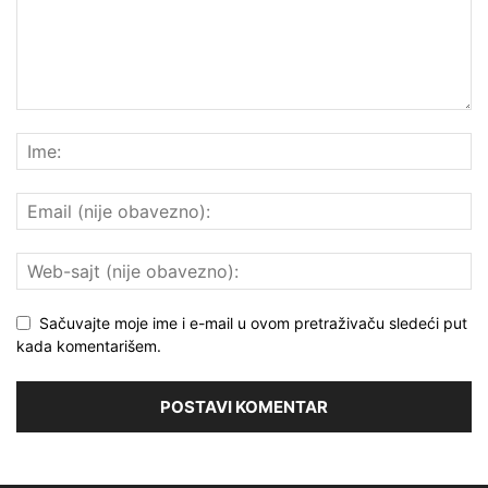
Sačuvajte moje ime i e-mail u ovom pretraživaču sledeći put
kada komentarišem.