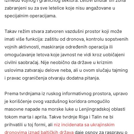
između vojnog i graničnog sektora. Letovi unutar tih zona
zabranjeni su za sve letelice koje nisu angažovane u
specijalnim operacijama.
Takav režim stvara zatvoren vazdušni prostor koji može
imati više funkcija: zaštitu od dronova, kontrolu sopstvenih
vojnih aktivnosti, maskiranje određenih operacija ili
omogućavanje letova koje javnost ne vidi kroz uobičajeni
civilni saobraćaj. Nije neobično da države u kriznim
uslovima zatvaraju delove neba, ali u ovom slučaju tajming
i pravac ograničenja otvaraju dodatna pitanja.
Prema tvrdnjama iz ruskog informativnog prostora, upravo
je korišćenje ovog vazdušnog koridora omogućilo
masovne napade na morske luke u Lenjingradskoj oblasti
tokom marta i aprila. Takve tvrdnje Riga i Talin ne bi
prihvatili u toj formi, ali
niz incidenata sa ukrajinskim
dronovima iznad baltičkih država
daje osnov za raspravu o