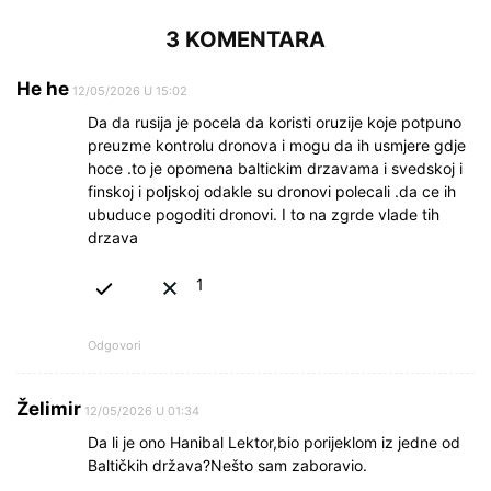
3 KOMENTARA
He he
12/05/2026 U 15:02
Da da rusija je pocela da koristi oruzije koje potpuno
preuzme kontrolu dronova i mogu da ih usmjere gdje
hoce .to je opomena baltickim drzavama i svedskoj i
finskoj i poljskoj odakle su dronovi polecali .da ce ih
ubuduce pogoditi dronovi. I to na zgrde vlade tih
drzava
1
Odgovori
Želimir
12/05/2026 U 01:34
Da li je ono Hanibal Lektor,bio porijeklom iz jedne od
Baltičkih država?Nešto sam zaboravio.