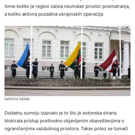
tome koliko je region zaista neutralan prostor posmatranja,
a koliko aktivna pozadina ukrajinskih operacija.
balticka trijada
Dodatnu sumnju izazvalo je to što je estonska strana
blokirala pristup prethodno objavljenim obaveštenjima o
ograničenjima vazdušnog prostora. Takav potez se tumači