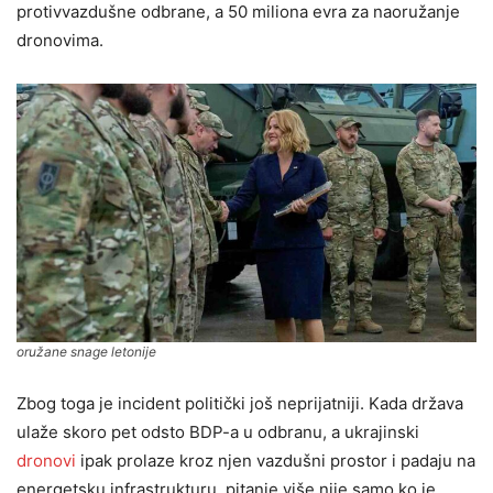
protivvazdušne odbrane, a 50 miliona evra za naoružanje
dronovima.
oružane snage letonije
Zbog toga je incident politički još neprijatniji. Kada država
ulaže skoro pet odsto BDP-a u odbranu, a ukrajinski
dronovi
ipak prolaze kroz njen vazdušni prostor i padaju na
energetsku infrastrukturu, pitanje više nije samo ko je