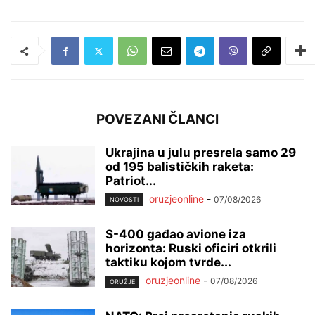
POVEZANI ČLANCI
Ukrajina u julu presrela samo 29
od 195 balističkih raketa:
Patriot...
oruzjeonline
-
07/08/2026
NOVOSTI
S-400 gađao avione iza
horizonta: Ruski oficiri otkrili
taktiku kojom tvrde...
oruzjeonline
-
07/08/2026
ORUŽJE