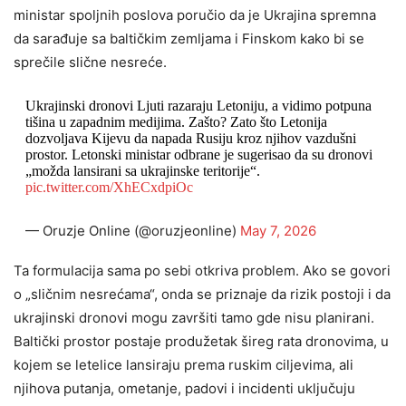
ministar spoljnih poslova poručio da je Ukrajina spremna
da sarađuje sa baltičkim zemljama i Finskom kako bi se
sprečile slične nesreće.
Ukrajinski dronovi Ljuti razaraju Letoniju, a vidimo potpuna
tišina u zapadnim medijima. Zašto? Zato što Letonija
dozvoljava Kijevu da napada Rusiju kroz njihov vazdušni
prostor. Letonski ministar odbrane je sugerisao da su dronovi
„možda lansirani sa ukrajinske teritorije“.
pic.twitter.com/XhECxdpiOc
— Oruzje Online (@oruzjeonline)
May 7, 2026
Ta formulacija sama po sebi otkriva problem. Ako se govori
o „sličnim nesrećama“, onda se priznaje da rizik postoji i da
ukrajinski dronovi mogu završiti tamo gde nisu planirani.
Baltički prostor postaje produžetak šireg rata dronovima, u
kojem se letelice lansiraju prema ruskim ciljevima, ali
njihova putanja, ometanje, padovi i incidenti uključuju