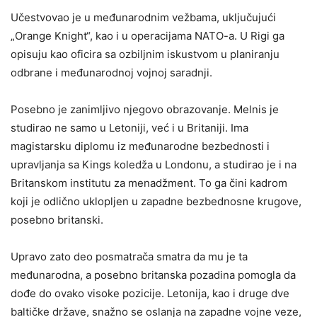
Učestvovao je u međunarodnim vežbama, uključujući
„Orange Knight“, kao i u operacijama NATO-a. U Rigi ga
opisuju kao oficira sa ozbiljnim iskustvom u planiranju
odbrane i međunarodnoj vojnoj saradnji.
Posebno je zanimljivo njegovo obrazovanje. Melnis je
studirao ne samo u Letoniji, već i u Britaniji. Ima
magistarsku diplomu iz međunarodne bezbednosti i
upravljanja sa Kings koledža u Londonu, a studirao je i na
Britanskom institutu za menadžment. To ga čini kadrom
koji je odlično uklopljen u zapadne bezbednosne krugove,
posebno britanski.
Upravo zato deo posmatrača smatra da mu je ta
međunarodna, a posebno britanska pozadina pomogla da
dođe do ovako visoke pozicije. Letonija, kao i druge dve
baltičke države, snažno se oslanja na zapadne vojne veze,