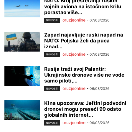
NATO: Broj presretanja ruskih
vojnih aviona na istočnom krilu
porastao više...
oruzjeonline
-
07/08/2026
NOVOSTI
Zapad najavljuje ruski napad na
NATO: Poljska želi da puca
iznad...
oruzjeonline
-
07/08/2026
NOVOSTI
Rusija traži svoj Palantir:
Ukrajinske dronove više ne vode
samo piloti,...
oruzjeonline
-
06/08/2026
NOVOSTI
Kina upozorava: Jeftini podvodni
dronovi mogu preseći 99 odsto
globalnih internet...
oruzjeonline
-
06/08/2026
NOVOSTI