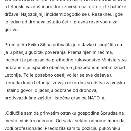
u letonski vazdušni prostor i završilo na teritoriji te baltičke
države. Najozbiljniji incident dogodio se u Rezekneu, gde
je jedan od dronova oštetio četiri prazna rezervoara za
gorivo.
Premijerka Evika Silina prihvatila je ostavku i saopštila da
je u pitanju gubitak poverenja. Prema njenim rečima,
incident je pokazao da prethodno rukovodstvo Ministarstva
odbrane nije ispunilo obećanje o „bezbednom nebu“ iznad
Letonije. To je posebno osetljivo jer se sve dešava u
trenutku kada Letonija izdvaja rekordna sredstva za vojsku
i stalno govori o jačanju odbrane od dronova,
protivvazdušne zaštite i istočne granice NATO-a.
„Odlučila sam da prihvatim ostavku gospodina Sprudsa na
mesto ministra odbrane. Od sada, sektor odbrane mora da
vodi profesionalac. Predložila sam tu poziciju pukovniku