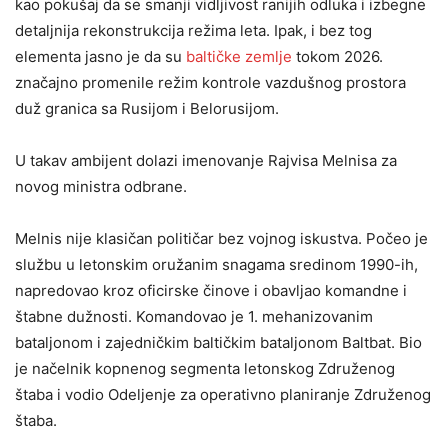
kao pokušaj da se smanji vidljivost ranijih odluka i izbegne
detaljnija rekonstrukcija režima leta. Ipak, i bez tog
elementa jasno je da su
baltičke zemlje
tokom 2026.
značajno promenile režim kontrole vazdušnog prostora
duž granica sa Rusijom i Belorusijom.
U takav ambijent dolazi imenovanje Rajvisa Melnisa za
novog ministra odbrane.
Melnis nije klasičan političar bez vojnog iskustva. Počeo je
službu u letonskim oružanim snagama sredinom 1990-ih,
napredovao kroz oficirske činove i obavljao komandne i
štabne dužnosti. Komandovao je 1. mehanizovanim
bataljonom i zajedničkim baltičkim bataljonom Baltbat. Bio
je načelnik kopnenog segmenta letonskog Združenog
štaba i vodio Odeljenje za operativno planiranje Združenog
štaba.