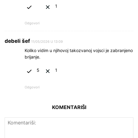
1
Odgovori
debeli šef
11/05/2026 U 13:09
Koliko vidim u njihovoj takozvanoj vojsci je zabranjeno
brijanje.
5
1
Odgovori
KOMENTARIŠI