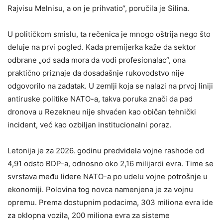
Rajvisu Melnisu, a on je prihvatio“, poručila je Silina.
U političkom smislu, ta rečenica je mnogo oštrija nego što
deluje na prvi pogled. Kada premijerka kaže da sektor
odbrane „od sada mora da vodi profesionalac“, ona
praktično priznaje da dosadašnje rukovodstvo nije
odgovorilo na zadatak. U zemlji koja se nalazi na prvoj liniji
antiruske politike NATO-a, takva poruka znači da pad
dronova u Rezekneu nije shvaćen kao običan tehnički
incident, već kao ozbiljan institucionalni poraz.
Letonija je za 2026. godinu predvidela vojne rashode od
4,91 odsto BDP-a, odnosno oko 2,16 milijardi evra. Time se
svrstava među lidere NATO-a po udelu vojne potrošnje u
ekonomiji. Polovina tog novca namenjena je za vojnu
opremu. Prema dostupnim podacima, 303 miliona evra ide
za oklopna vozila, 200 miliona evra za sisteme