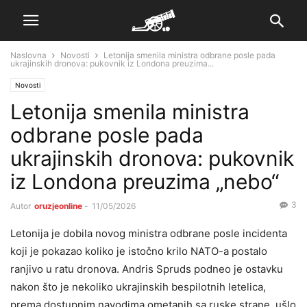
Naslovna
Novosti
Letonija smenila ministra odbrane posle pada
ukrajinskih dronova: pukovnik iz Londona preuzima...
Novosti
Letonija smenila ministra
odbrane posle pada
ukrajinskih dronova: pukovnik
iz Londona preuzima „nebo“
3
Autor
oruzjeonline
-
11/05/2026
Letonija je dobila novog ministra odbrane posle incidenta
koji je pokazao koliko je istočno krilo NATO-a postalo
ranjivo u ratu dronova. Andris Spruds podneo je ostavku
nakon što je nekoliko ukrajinskih bespilotnih letelica,
prema dostupnim navodima ometanih sa ruske strane, ušlo