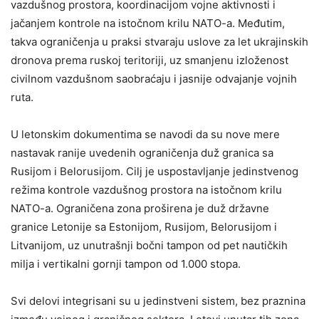
vazdušnog prostora, koordinacijom vojne aktivnosti i
jačanjem kontrole na istočnom krilu NATO-a. Međutim,
takva ograničenja u praksi stvaraju uslove za let ukrajinskih
dronova prema ruskoj teritoriji, uz smanjenu izloženost
civilnom vazdušnom saobraćaju i jasnije odvajanje vojnih
ruta.
U letonskim dokumentima se navodi da su nove mere
nastavak ranije uvedenih ograničenja duž granica sa
Rusijom i Belorusijom. Cilj je uspostavljanje jedinstvenog
režima kontrole vazdušnog prostora na istočnom krilu
NATO-a. Ograničena zona proširena je duž državne
granice Letonije sa Estonijom, Rusijom, Belorusijom i
Litvanijom, uz unutrašnji bočni tampon od pet nautičkih
milja i vertikalni gornji tampon od 1.000 stopa.
Svi delovi integrisani su u jedinstveni sistem, bez praznina