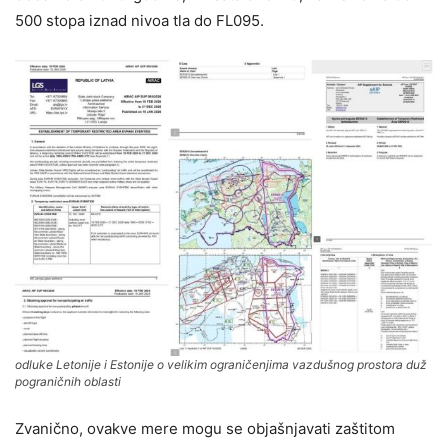
500 stopa iznad nivoa tla do FL095.
odluke Letonije i Estonije o velikim ograničenjima vazdušnog prostora duž
pograničnih oblasti
Zvanično, ovakve mere mogu se objašnjavati zaštitom