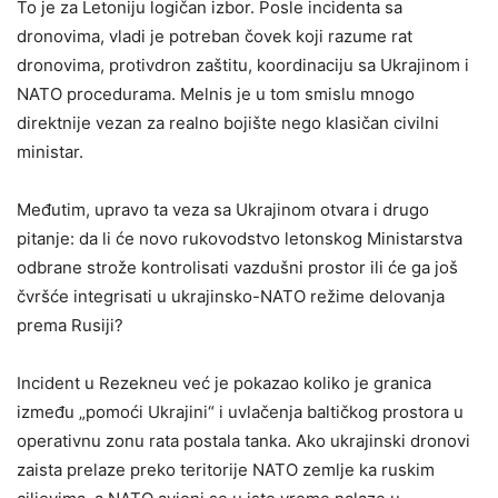
To je za Letoniju logičan izbor. Posle incidenta sa
dronovima, vladi je potreban čovek koji razume rat
dronovima, protivdron zaštitu, koordinaciju sa Ukrajinom i
NATO procedurama. Melnis je u tom smislu mnogo
direktnije vezan za realno bojište nego klasičan civilni
ministar.
Međutim, upravo ta veza sa Ukrajinom otvara i drugo
pitanje: da li će novo rukovodstvo letonskog Ministarstva
odbrane strože kontrolisati vazdušni prostor ili će ga još
čvršće integrisati u ukrajinsko-NATO režime delovanja
prema Rusiji?
Incident u Rezekneu već je pokazao koliko je granica
između „pomoći Ukrajini“ i uvlačenja baltičkog prostora u
operativnu zonu rata postala tanka. Ako ukrajinski dronovi
zaista prelaze preko teritorije NATO zemlje ka ruskim