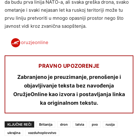
da budu prva linija NATO-a, ali svaka greška drona, svako
ometanje i svaki nejasan let ka ruskoj teritoriji može tu
prvu liniju pretvoriti u mnogo opasniji prostor nego što
javnost vidi kroz zvanična saopštenja.
oruzjeonline
PRAVNO UPOZORENJE
Zabranjeno je preuzimanje, prenošenje i
objavljivanje teksta bez navođenja
OružjeOnline kao izvora i postavljanja linka
ka originalnom tekstu.
KLJUČNE REČI
Britanija
dron
latvia
pvo
rusija
ukrajina
vazduhoplovstvo