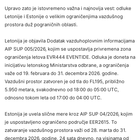
Upravo zato je istovremeno važna i najnovija vest: odluke
Letonije i Estonije o velikim ograničenjima vazdušnog
prostora duž pograničnih oblasti.
Letonija je objavila Dodatak vazduhoplovnim informacijama
AIP SUP 005/2026, kojim se uspostavlja privremena zona
ograničenja letova EVR444 EVENTIDE. Odluka je doneta na
inicijativu letonskog Ministarstva odbrane, a ograničenja
važe od 19. februara do 31. decembra 2026. godine.
Vazdušni prostor zatvoren je od tla do FL195, približno
5.950 metara, svakodnevno od 18:00 do 05:00 UTC,
odnosno tokom leta od 17:00 do 04:00 UTC.
Estonija je uvela slične mere kroz AIP SUP 04/2026, kojim
je uspostavljeno ograničeno područje EER2615. To
zatvaranje vazdušnog prostora važi od 28. marta do 31.
decembra 2026. godine, 24 sata dnevno, na visinama od