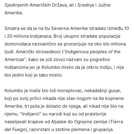
Sjedinjenih Američkih Država, ali i Srednje i Južne
Amerike.
Smatra se da je na tlu Severne Amerike stradalo između 10
i 20 miliona Indijanaca. Broj ukupno stradale populacije
domorodaca nezvanično se procenjuje na oko sto miliona
ljudi. Američki strosedeoci (
”Indigenous peoples of the
Americas”
, kako se još zovu) nazvani su pogrešno
Indijancima jer je Kolumbo mislio da je otkrio Indiju, i nije
bio jedini koji je tako mislio.
Kolumbo je inače bio loš moreplovac, nekadašnji gusar,
koji po svoj prilici nikada nije stao nogom na tle kopnene
Amerike; tri puta je dolazio do njega, ali nikad nije bio na
njemu. ”Indijanci” su narodi koji su od praistorije
naseljavali krajeve od Aljaske do Ognjene zemlje (
Tierra
del Fuego
), razvrstani u stotine plemena i grupacija.