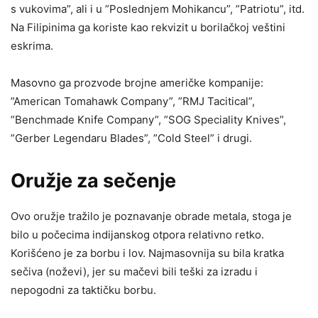
s vukovima”, ali i u ”Poslednjem Mohikancu”, ”Patriotu”, itd.
Na Filipinima ga koriste kao rekvizit u borilačkoj veštini
eskrima.
Masovno ga prozvode brojne američke kompanije:
”American Tomahawk Company”, ”RMJ Tacitical”,
”Benchmade Knife Company”, ”SOG Speciality Knives”,
”Gerber Legendaru Blades”, ”Cold Steel” i drugi.
Oružje za sečenje
Ovo oružje tražilo je poznavanje obrade metala, stoga je
bilo u počecima indijanskog otpora relativno retko.
Korišćeno je za borbu i lov. Najmasovnija su bila kratka
sečiva (noževi), jer su mačevi bili teški za izradu i
nepogodni za taktičku borbu.