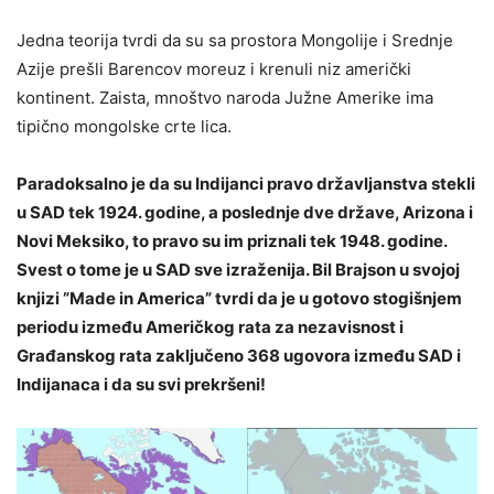
Jedna teorija tvrdi da su sa prostora Mongolije i Srednje
Azije prešli Barencov moreuz i krenuli niz američki
kontinent. Zaista, mnoštvo naroda Južne Amerike ima
tipično mongolske crte lica.
Paradoksalno je da su Indijanci pravo državljanstva stekli
u SAD tek 1924. godine, a poslednje dve države, Arizona i
Novi Meksiko, to pravo su im priznali tek 1948. godine.
Svest o tome je u SAD sve izraženija. Bil Brajson u svojoj
knjizi ”Made in America” tvrdi da je u gotovo stogišnjem
periodu između Američkog rata za nezavisnost i
Građanskog rata zaključeno 368 ugovora između SAD i
Indijanaca i da su svi prekršeni!