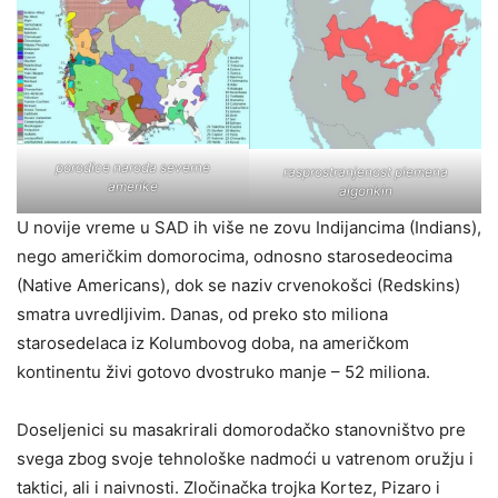
porodice naroda severne
rasprostranjenost plemena
amerike
algonkin
U novije vreme u SAD ih više ne zovu Indijancima (Indians),
nego američkim domorocima, odnosno starosedeocima
(Native Americans), dok se naziv crvenokošci (Redskins)
smatra uvredljivim. Danas, od preko sto miliona
starosedelaca iz Kolumbovog doba, na američkom
kontinentu živi gotovo dvostruko manje – 52 miliona.
Doseljenici su masakrirali domorodačko stanovništvo pre
svega zbog svoje tehnološke nadmoći u vatrenom oružju i
taktici, ali i naivnosti. Zločinačka trojka Kortez, Pizaro i