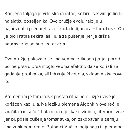
Borbena toljaga je vrlo slična ratnoj sekiri i sasvim je ličila
na alatku doseljenika. Ovo oružje evoluiralo je u
najpoznatiji predmet iz arsenala Indijanaca – tomahavk. On
je bio i ratna sekira, ali i lula za pušenje, jer je drška
napravljena od šupljeg drveta.
Ovo oružje pokazalo se kao veoma efikasno jer je, pored
borbe prsa u prsa moglo veoma efektno da se koristi za
gađanje protivnika, ali i dranje životinja, skidanje skalpova,
itd.
Vremenom je tomahavk postao ritualno oružje i više je
korišćen kao lula. Na jeziku plemena Algonkin ova reč je
značila ”on seče”. Lula mira nije, kako vidimo, literarni izraz,
jer bi, posle pušenja tomahavka, on zakopavan u zemlju
kao znak pomirenja. Potomci Vučjih Indijanaca iz plemena