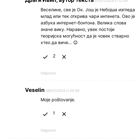
Драги Ивић, аутор текста
07/07/2024 U 12:09
Веселине, све је Ок. Још је Небојша изгледа
млад или тек открива чари интенета. Ово је
азбука интернет-бонтона. Велика слова
значе вику. Наравно, увек постоји
теоријска могућност да је човек стварно
хтео да виче… 😉
2
Odgovori
Veselin
09/07/2024 U 05:56
Moje poštovanje.
1
Odgovori