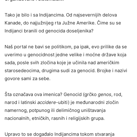
Tako je bilo i sa Indijancima. Od najsevernijih delova
Kanade, do najjužnijeg rta Južne Amerike. Čime su se
Indijanci branili od genocida doseljenika?
Naš portal ne bavi se politikom, pa ipak, evo prilike da se
uverimo u genocidnost jedne velike i moćne države koja
sada, posle svih zločina koje je učinila nad američkim
starosedeocima, drugima sudi za genocid. Brojke i nazivi
govore sami za sebe.
Šta označava ova imenica? Genocid (grčko
genos
, rod,
narod i latinski
accidere
-ubiti) je međunarodni zločin
namernog, potpunog ili delimičnog uništavanja
nacionalnih, etničkih, rasnih i religijskih grupa.
Upravo to se događalo Indijancima tokom stvaranja