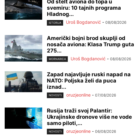
Od stelt aviona do topa u
svemiru: 10 tajnih programa
Hladnog...
Uroš Bogdanović
-
08/08/2026
ISTORIJA
Američki bojni brod skuplji od
nosača aviona: Klasa Trump guta
275...
Uroš Bogdanović
-
08/08/2026
MORNARICA
Zapad najavljuje ruski napad na
NATO: Poljska želi da puca
iznad...
oruzjeonline
-
07/08/2026
NOVOSTI
Rusija traži svoj Palantir:
Ukrajinske dronove više ne vode
samo piloti,...
oruzjeonline
-
06/08/2026
NOVOSTI