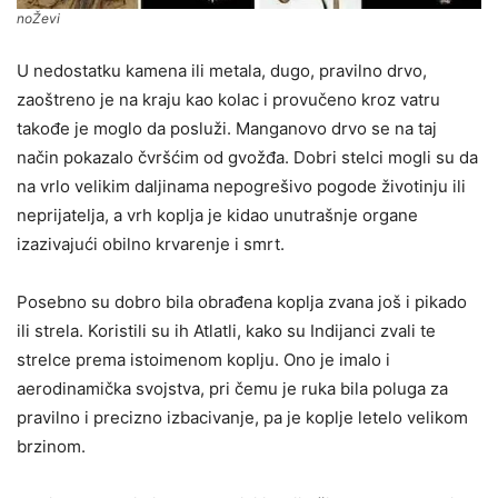
noŽevi
U nedostatku kamena ili metala, dugo, pravilno drvo,
zaoštreno je na kraju kao kolac i provučeno kroz vatru
takođe je moglo da posluži. Manganovo drvo se na taj
način pokazalo čvršćim od gvožđa. Dobri stelci mogli su da
na vrlo velikim daljinama nepogrešivo pogode životinju ili
neprijatelja, a vrh koplja je kidao unutrašnje organe
izazivajući obilno krvarenje i smrt.
Posebno su dobro bila obrađena koplja zvana još i pikado
ili strela. Koristili su ih Atlatli, kako su Indijanci zvali te
strelce prema istoimenom koplju. Ono je imalo i
aerodinamička svojstva, pri čemu je ruka bila poluga za
pravilno i precizno izbacivanje, pa je koplje letelo velikom
brzinom.