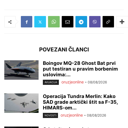
POVEZANI ČLANCI
Boingov MQ-28 Ghost Bat prvi
put testiran u pravim borbenim
uslovima:...
oruzjeonline
-
08/08/2026
AVIJACIJA
Operacija Tundra Merlin: Kako
SAD grade arktički štit sa F-35,
HIMARS-om...
oruzjeonline
-
08/08/2026
NOVOSTI