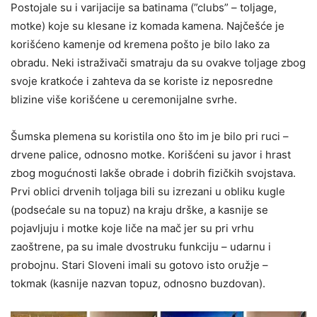
Postojale su i varijacije sa batinama (”clubs” – toljage,
motke) koje su klesane iz komada kamena. Najčešće je
korišćeno kamenje od kremena pošto je bilo lako za
obradu. Neki istraživači smatraju da su ovakve toljage zbog
svoje kratkoće i zahteva da se koriste iz neposredne
blizine više korišćene u ceremonijalne svrhe.
Šumska plemena su koristila ono što im je bilo pri ruci –
drvene palice, odnosno motke. Korišćeni su javor i hrast
zbog mogućnosti lakše obrade i dobrih fizičkih svojstava.
Prvi oblici drvenih toljaga bili su izrezani u obliku kugle
(podsećale su na topuz) na kraju drške, a kasnije se
pojavljuju i motke koje liče na mač jer su pri vrhu
zaoštrene, pa su imale dvostruku funkciju – udarnu i
probojnu. Stari Sloveni imali su gotovo isto oružje –
tokmak (kasnije nazvan topuz, odnosno buzdovan).