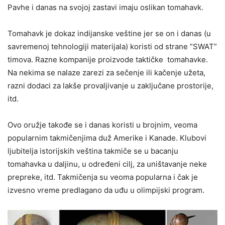
Pavhe i danas na svojoj zastavi imaju oslikan tomahavk.
Tomahavk je dokaz indijanske veštine jer se on i danas (u
savremenoj tehnologiji materijala) koristi od strane ”SWAT”
timova. Razne kompanije proizvode taktičke tomahavke.
Na nekima se nalaze zarezi za sečenje ili kačenje užeta,
razni dodaci za lakše provaljivanje u zaključane prostorije,
itd.
Ovo oružje takođe se i danas koristi u brojnim, veoma
popularnim takmičenjima duž Amerike i Kanade. Klubovi
ljubitelja istorijskih veština takmiče se u bacanju
tomahavka u daljinu, u određeni cilj, za uništavanje neke
prepreke, itd. Takmičenja su veoma popularna i čak je
izvesno vreme predlagano da uđu u olimpijski program.