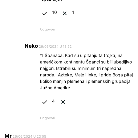
10
1
Odgovori
Neko
29/06/2024 U 18:22
*I Španaca. Kad su u pitanju ta trojka, na
američkom kontinentu Španci su bili ubedljivo
najgori. Istrebili su minimum tri napredna
naroda…Azteke, Maje i Inke, i pride Boga pitaj
koliko manjih plemena i plemenskih grupacija
Južne Amerike.
4
Odgovori
Mr
26/06/2024 U 23:05