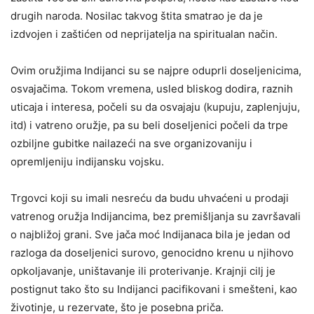
drugih naroda. Nosilac takvog štita smatrao je da je
izdvojen i zaštićen od neprijatelja na spiritualan način.
Ovim oružjima Indijanci su se najpre oduprli doseljenicima,
osvajačima. Tokom vremena, usled bliskog dodira, raznih
uticaja i interesa, počeli su da osvajaju (kupuju, zaplenjuju,
itd) i vatreno oružje, pa su beli doseljenici počeli da trpe
ozbiljne gubitke nailazeći na sve organizovaniju i
opremljeniju indijansku vojsku.
Trgovci koji su imali nesreću da budu uhvaćeni u prodaji
vatrenog oružja Indijancima, bez premišljanja su završavali
o najbližoj grani. Sve jača moć Indijanaca bila je jedan od
razloga da doseljenici surovo, genocidno krenu u njihovo
opkoljavanje, uništavanje ili proterivanje. Krajnji cilj je
postignut tako što su Indijanci pacifikovani i smešteni, kao
životinje, u rezervate, što je posebna priča.