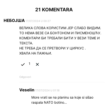
21 KOMENTARA
НЕБОЈША
17/07/2024 U 00:27
ВЕЛИКА СЛОВА КОРИСТИМ ЈЕР СЛАБО ВИДИМ.
ТО НЕМА ВЕЗЕ СА БОНТОНОМ И ПИСМЕНОШЋУ.
КОМЕНТАРИ БИ ТРЕБАЛИ БИТИ У ВЕЗИ ТЕМЕ И
ТЕКСТА.
НЕ ТРЕБА ДА СЕ ПРЕТВОРИ У ЦИРКУС .
ХВАЛА НА ПАЖЊИ.
1
Odgovori
Veselin
17/07/2024 U 01:18
More vrati se na planinu sa koje si sišao
raspala NATO botino…