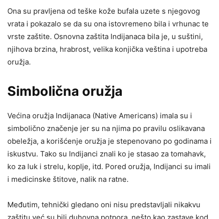
Ona su pravljena od teške kože bufala uzete s njegovog
vrata i pokazalo se da su ona istovremeno bila i vrhunac te
vrste zaštite. Osnovna zaštita Indijanaca bila je, u suštini,
njihova brzina, hrabrost, velika konjička veština i upotreba
oružja.
Simbolična oružja
Većina oružja Indijanaca (Native Americans) imala su i
simbolično značenje jer su na njima po pravilu oslikavana
obeležja, a korišćenje oružja je stepenovano po godinama i
iskustvu. Tako su Indijanci znali ko je stasao za tomahavk,
ko za luk i strelu, koplje, itd. Pored oružja, Indijanci su imali
i medicinske štitove, nalik na ratne.
Međutim, tehnički gledano oni nisu predstavljali nikakvu
zaštitu već su bili duhovna potpora, nešto kao zastave kod