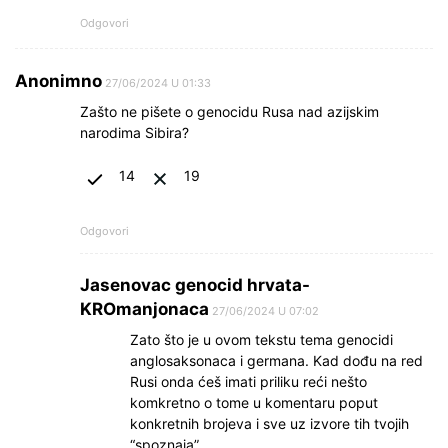
Odgovori
Anonimno
27/06/2024 U 01:33
Zašto ne pišete o genocidu Rusa nad azijskim
narodima Sibira?
14
19
Odgovori
Jasenovac genocid hrvata-
KROmanjonaca
27/06/2024 U 07:02
Zato što je u ovom tekstu tema genocidi
anglosaksonaca i germana. Kad dođu na red
Rusi onda ćeš imati priliku reći nešto
komkretno o tome u komentaru poput
konkretnih brojeva i sve uz izvore tih tvojih
“spoznaja”.