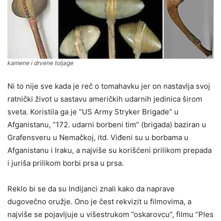
kamene i drvene toljage
Ni to nije sve kada je reč o tomahavku jer on nastavlja svoj
ratnički život u sastavu američkih udarnih jedinica širom
sveta. Koristila ga je ”US Army Stryker Brigade” u
Afganistanu, ”172. udarni borbeni tim” (brigada) baziran u
Grafensveru u Nemačkoj, itd. Viđeni su u borbama u
Afganistanu i Iraku, a najviše su korišćeni prilikom prepada
i juriša prilikom borbi prsa u prsa.
Reklo bi se da su Indijanci znali kako da naprave
dugovečno oružje. Ono je čest rekvizit u filmovima, a
najviše se pojavljuje u višestrukom ”oskarovcu”, filmu ”Ples