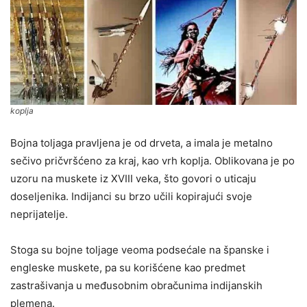
koplja
Bojna toljaga pravljena je od drveta, a imala je metalno
sečivo pričvršćeno za kraj, kao vrh koplja. Oblikovana je po
uzoru na muskete iz XVIII veka, što govori o uticaju
doseljenika. Indijanci su brzo učili kopirajući svoje
neprijatelje.
Stoga su bojne toljage veoma podsećale na španske i
engleske muskete, pa su korišćene kao predmet
zastrašivanja u međusobnim obračunima indijanskih
plemena.