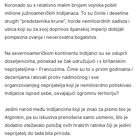
Koronado su s relativno malim brojem vojnika pobili
milione južnoameričkih Indijanaca. To su činile i desetine
drugih ”predstavnika krune”, horde nemilosrdnih sadista i
ubica koji su za svoj doprinos španskoj imperiji dobijali
pompezna zvanja i neverovatna bogatstva.
Na severnoameričkom kontinentu Indijanci su se oduprli
doseljenicima, ponekad se čak udružujući i s britanskim
neprijateljima – Francuzima. Čime su to u prvim godinama i
decenijama ratovali protiv nadmoćnog i sve
organizovanijeg neprijatelja koji je nemilosrdno potiskivao
Indijance ispred sebe, osvajajući ogromnu teritoriju?
Jedini narod među Indijancima koji je znao za pismo bio je
Algonkin, pa su iskustva prenošena samo usmeno, što je
dodatno otežavalo položaj ovih hrabrih ratnika čiji je jedini
neprijatelj do tada bila priroda.