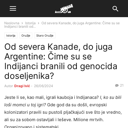
Naslovna
Istorija
Od severa Kanade, do juga Argentine: Čime su se
Indijanci branili od...
Istorija
Oružje
Staro Oružje
Od severa Kanade, do juga
Argentine: Čime su se
Indijanci branili od genocida
doseljenika?
21
Autor
Dragi Ivić
-
26/06/2024
Jeste li se, kao mali, igrali kauboja i Indijanaca?
I, ko su bili
loši momci u toj igri?
Gde god da su došli, evropski
kolonizatori pravili su pustoš pljačkajući sve što je vredno,
ali su za sobom ostavljali i leševe. Milione mrtvih.
Organizovano i sistematski.