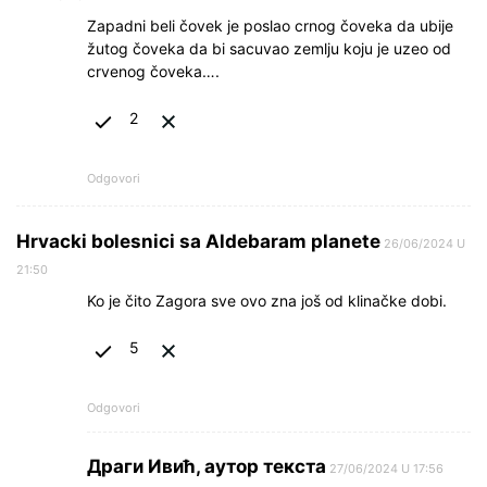
Zapadni beli čovek je poslao crnog čoveka da ubije
žutog čoveka da bi sacuvao zemlju koju je uzeo od
crvenog čoveka….
2
Odgovori
Hrvacki bolesnici sa Aldebaram planete
26/06/2024 U
21:50
Ko je čito Zagora sve ovo zna još od klinačke dobi.
5
Odgovori
Драги Ивић, аутор текста
27/06/2024 U 17:56