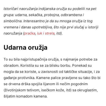
Istoričari naoružanja indijanska oružja su podelili na pet
grupa: udarna, sekačka, probojna, odbrambena i
simbolična. Interesantno je da su mnoga oružja iz tog
vremena i danas upotrebljiva, što nije prvi slučaj u istoriji
naoružanja (
praćka
,
luk i strela
, itd).
Udarna oružja
To su bila najpristupačnija oružja, s najmanje potrebe za
obradom. Koristila su se za blisku borbu. Ponekad su
mogla da se koriste, u zavisnosti od taktičke situacije, i za
gađanje protivnika. Kamene palice pravljene su tako što bi
se drvena drška spojila lijanom ili nečim pogodnim
(životinjskom tetivom, isečkom kože, itd) sa okruglastim,
šiljatim komadom kamena.