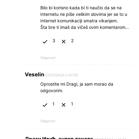
Bilo bi korisno kada bi ti naučio da se na
Internetu ne piše velikim slovima jer se to u
Internet komunikaciji smatra vikanjem.
Šta bre ti imaš da vičeš ovim komentarom…
3
2
Odgovori
Veselin
07/07/2024 U 07:32
Oprostite mi Dragi, ja sam morao da
odgovorim.
1
1
Odgovori