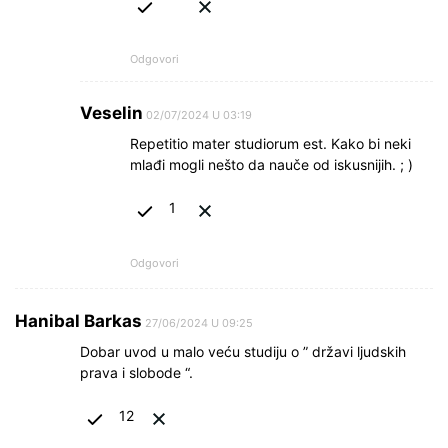
Odgovori
Veselin
02/07/2024 U 03:19
Repetitio mater studiorum est. Kako bi neki
mlađi mogli nešto da nauče od iskusnijih. ; )
1
Odgovori
Hanibal Barkas
27/06/2024 U 09:25
Dobar uvod u malo veću studiju o ” državi ljudskih
prava i slobode “.
12