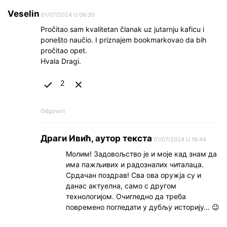
Veselin
01/07/2024 U 06:30
Pročitao sam kvalitetan članak uz jutarnju kaficu i
ponešto naučio. I priznajem bookmarkovao da bih
pročitao opet.
Hvala Dragi.
2
Odgovori
Драги Ивић, аутор текста
01/07/2024 U 16:44
Молим! Задовољство је и моје кад знам да
има пажљивих и радозналих читалаца.
Срдачан поздрав! Сва ова оружја су и
данас актуелна, само с другом
технологијом. Очигледно да треба
повремено погледати у дубљу историју… 😉