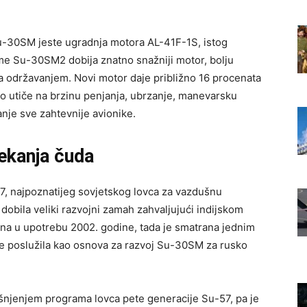
-30SM jeste ugradnja motora AL-41F-1S, istog
me Su-30SM2 dobija znatno snažniji motor, bolju
za održavanjem. Novi motor daje približno 16 procenata
tno utiče na brzinu penjanja, ubrzanje, manevarsku
anje sve zahtevnije avionike.
ekanja čuda
7, najpoznatijeg sovjetskog lovca za vazdušnu
obila veliki razvojni zamah zahvaljujući indijskom
na u upotrebu 2002. godine, tada je smatrana jednim
 je poslužila kao osnova za razvoj Su-30SM za rusko
ašnjenjem programa lovca pete generacije Su-57, pa je