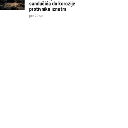
sandučića do korozije
protivnika iznutra
pre 20 sati