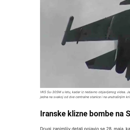
VKS Su-30SM u letu, kadar iz nedavno objavljenog videa. Ja
jedna na svakoj od dve centralne stanice i na unutrašnjim kr
Iranske klizne bombe na
Drugi zanimljiv detalj pojavio se 28. maja, 