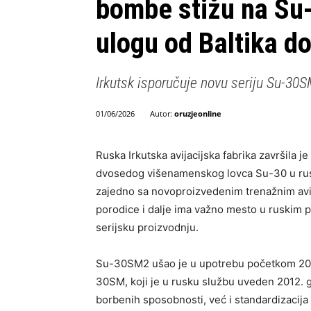
bombe stižu na Su-
ulogu od Baltika d
Irkutsk isporučuje novu seriju Su-30
Autor:
oruzjeonline
01/06/2026
Ruska Irkutska avijacijska fabrika završila 
dvosedog višenamenskog lovca Su-30 u rusk
zajedno sa novoproizvedenim trenažnim a
porodice i dalje ima važno mesto u ruskim
serijsku proizvodnju.
Su-30SM2 ušao je u upotrebu početkom 202
30SM, koji je u rusku službu uveden 2012. g
borbenih sposobnosti, već i standardizacija 