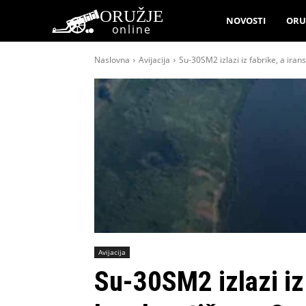
ORUŽJE
NOVOSTI
ORU
online
Naslovna
Avijacija
Su-30SM2 izlazi iz fabrike, a iran
Avijacija
Su-30SM2 izlazi iz 