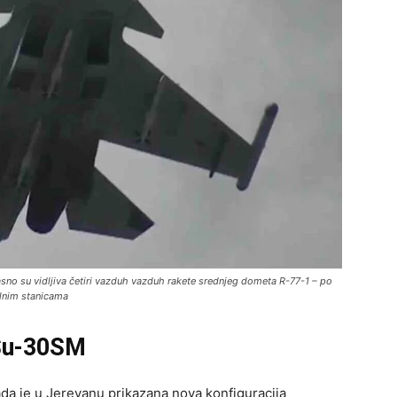
sno su vidljiva četiri vazduh vazduh rakete srednjeg dometa R-77-1 – po
ilnim stanicama
 Su-30SM
kada je u Jerevanu prikazana nova konfiguracija