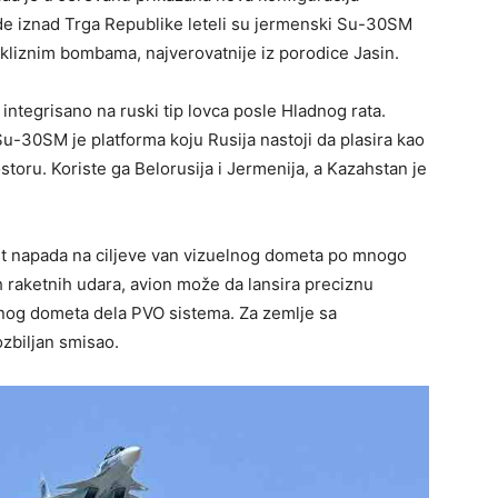
e iznad Trga Republike leteli su jermenski Su-30SM
 kliznim bombama, najverovatnije iz porodice Jasin.
 integrisano na ruski tip lovca posle Hladnog rata.
Su-30SM je platforma koju Rusija nastoji da plasira kao
toru. Koriste ga Belorusija i Jermenija, a Kazahstan je
t napada na ciljeve van vizuelnog dometa po mnogo
 raketnih udara, avion može da lansira preciznu
nog dometa dela PVO sistema. Za zemlje sa
zbiljan smisao.