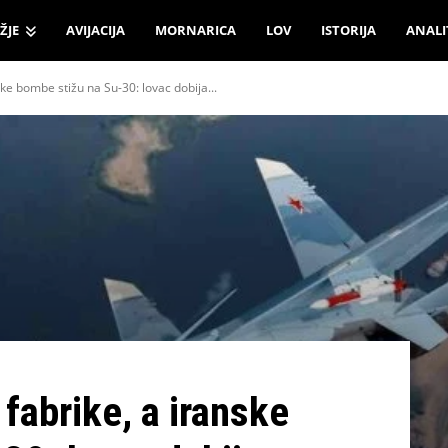
ŽJE
AVIJACIJA
MORNARICA
LOV
ISTORIJA
ANALI
ske bombe stižu na Su-30: lovac dobija...
fabrike, a iranske