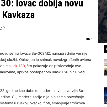
30: lovac dobija novu
o Kavkaza
SM2
0
je novu seriju lovaca Su-30SM2, najnaprednije verzije
oj službi. Objavljen je snimak novoizgrađenih aviona
vionima
Jak-130
, što pokazuje da proizvodnja ove
 planovima, uprkos postepenom ulasku Su-57 u veću
2. godine kao duboko modernizovana verzija Su-
odine. Cilj modernizacije nije bio samo povećanje
sistema u ruskoj lovačkoj floti, smanjenje troškova