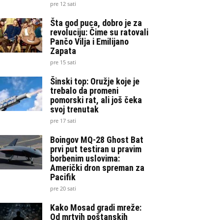
pre 12 sati
Šta god puca, dobro je za
revoluciju: Čime su ratovali
Pančo Vilja i Emilijano
Zapata
pre 15 sati
Šinski top: Oružje koje je
trebalo da promeni
pomorski rat, ali još čeka
svoj trenutak
pre 17 sati
Boingov MQ-28 Ghost Bat
prvi put testiran u pravim
borbenim uslovima:
Američki dron spreman za
Pacifik
pre 20 sati
Kako Mosad gradi mreže:
Od mrtvih poštanskih