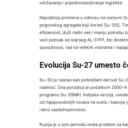
održavanja i pojednostavljivanje logistike.
Najvažnija promena u odnosu na osnovni Su
pogonskog agregata koji koristi Su-35S. Ti
efikasnost, duži radni vek i manju potrebu 
veći potisak od starijeg AL-31FP, što direk
sposobnost, rad na velikim visinama i napaj
Evolucija Su-27 umesto č
Su-30 je nastao kao poboljšani derivat Su-2
nadmoć. Ova porodica je početkom 2000-ih d
programu Su-30MKI. Indijska verzija, uvede
od najsposobnijih lovaca na svetu i kasnije
ratno vazduhoplovstvo.
Rusija je u tom periodu imala problem sa k