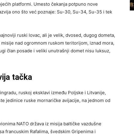
ojećih platformi. Umesto čekanja potpuno nove
 razvija ono što već poznaje: Su-30, Su-34, Su-35 i tek
ajnoviji ruski lovac, ali je velik, dvosed, dugog dometa,
 misije nad ogromnom ruskom teritorijom, iznad mora,
ugi član posade i veliki unutrašnji domet nisu luksuz,
vija tačka
ngradu, ruskoj eksklavi između Poljske i Litvanije,
e jedinice ruske mornaričke avijacije, na jednom od
avionima NATO država iz misija baltičke vazdušne
 sa francuskim Rafalima, švedskim Gripenima i