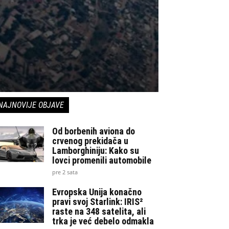
NAJNOVIJE OBJAVE
Od borbenih aviona do
crvenog prekidača u
Lamborghiniju: Kako su
lovci promenili automobile
pre 2 sata
Evropska Unija konačno
pravi svoj Starlink: IRIS²
raste na 348 satelita, ali
trka je već debelo odmakla