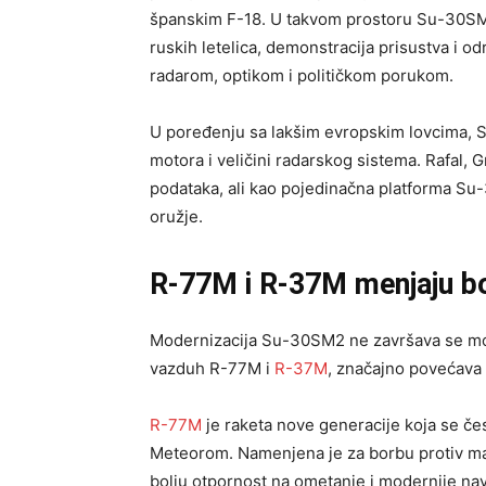
španskim F-18. U takvom prostoru Su-30SM2 
ruskih letelica, demonstracija prisustva i o
radarom, optikom i političkom porukom.
U poređenju sa lakšim evropskim lovcima, 
motora i veličini radarskog sistema. Rafal, 
podataka, ali kao pojedinačna platforma Su-
oružje.
R-77M i R-37M menjaju b
Modernizacija Su-30SM2 ne završava se mo
vazduh R-77M i
R-37M
, značajno povećava
R-77M
je raketa nove generacije koja se č
Meteorom. Namenjena je za borbu protiv man
bolju otpornost na ometanje i modernije na