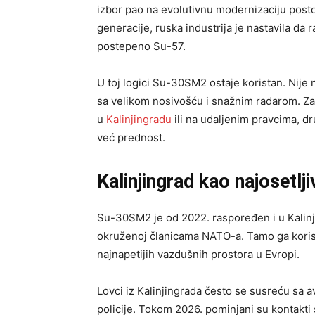
izbor pao na evolutivnu modernizaciju post
generacije, ruska industrija je nastavila da
postepeno Su-57.
U toj logici Su-30SM2 ostaje koristan. Nije n
sa velikom nosivošću i snažnim radarom. Za
u
Kalinjingradu
ili na udaljenim pravcima, dr
već prednost.
Kalinjingrad kao najosetlji
Su-30SM2 je od 2022. raspoređen i u Kalinji
okruženoj članicama NATO-a. Tamo ga korist
najnapetijih vazdušnih prostora u Evropi.
Lovci iz Kalinjingrada često se susreću sa 
policije. Tokom 2026. pominjani su kontakti