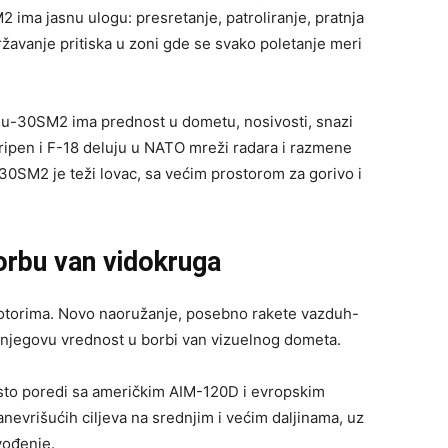
ima jasnu ulogu: presretanje, patroliranje, pratnja
državanje pritiska u zoni gde se svako poletanje meri
Su-30SM2 ima prednost u dometu, nosivosti, snazi
Gripen i F-18 deluju u NATO mreži radara i razmene
30SM2 je teži lovac, sa većim prostorom za gorivo i
orbu van vidokruga
torima. Novo naoružanje, posebno rakete vazduh-
 njegovu vrednost u borbi van vizuelnog dometa.
esto poredi sa američkim AIM-120D i evropskim
evrišućih ciljeva na srednjim i većim daljinama, uz
vođenje.