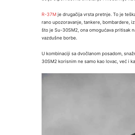
R-37M
je drugačija vrsta pretnje. To je te
rano upozoravanje, tankere, bombardere, izv
što je Su-30SM2, ona omogućava pritisak na
vazdušne borbe.
U kombinaciji sa dvočlanom posadom, snažn
30SM2 korisnim ne samo kao lovac, već i ka