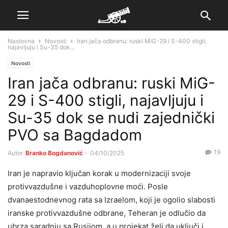
Naslovna
Novosti
Iran jača odbranu: ruski MiG-29 i S-400 stigli,
najavljuju i Su-35 dok...
Novosti
Iran jača odbranu: ruski MiG-
29 i S-400 stigli, najavljuju i
Su-35 dok se nudi zajednički
PVO sa Bagdadom
19
Autor
Branko Bogdanović
-
04/10/2025
Iran je napravio ključan korak u modernizaciji svoje
protivvazdušne i vazduhoplovne moći. Posle
dvanaestodnevnog rata sa Izraelom, koji je ogolio slabosti
iranske protivvazdušne odbrane, Teheran je odlučio da
ubrza saradnju sa Rusijom, a u projekat želi da uključi i