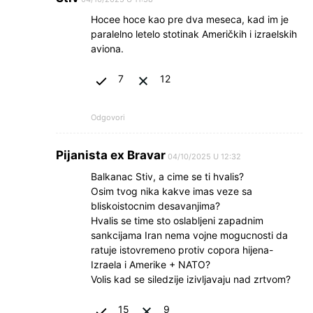
Hocee hoce kao pre dva meseca, kad im je
paralelno letelo stotinak Američkih i izraelskih
aviona.
7
12
Odgovori
Pijanista ex Bravar
04/10/2025 U 12:32
Balkanac Stiv, a cime se ti hvalis?
Osim tvog nika kakve imas veze sa
bliskoistocnim desavanjima?
Hvalis se time sto oslabljeni zapadnim
sankcijama Iran nema vojne mogucnosti da
ratuje istovremeno protiv copora hijena-
Izraela i Amerike + NATO?
Volis kad se siledzije izivljavaju nad zrtvom?
15
9