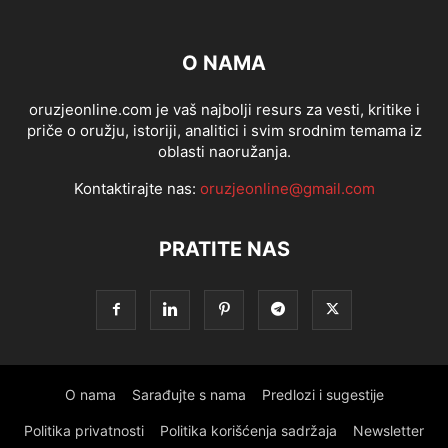
O NAMA
oruzjeonline.com je vaš najbolji resurs za vesti, kritike i
priče o oružju, istoriji, analitici i svim srodnim temama iz
oblasti naoružanja.
Kontaktirajte nas:
oruzjeonline@gmail.com
PRATITE NAS
O nama
Sarađujte s nama
Predlozi i sugestije
Politika privatnosti
Politika korišćenja sadržaja
Newsletter