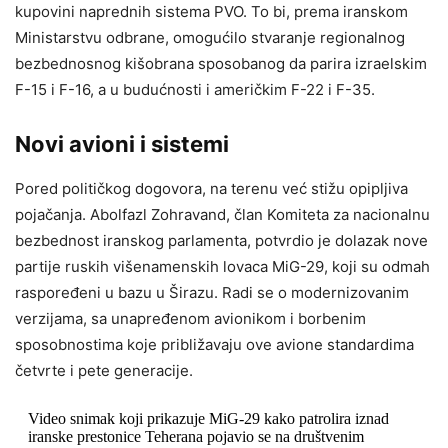
kupovini naprednih sistema PVO. To bi, prema iranskom
Ministarstvu odbrane, omogućilo stvaranje regionalnog
bezbednosnog kišobrana sposobanog da parira izraelskim
F-15 i F-16, a u budućnosti i američkim F-22 i F-35.
Novi avioni i sistemi
Pored političkog dogovora, na terenu već stižu opipljiva
pojačanja. Abolfazl Zohravand, član Komiteta za nacionalnu
bezbednost iranskog parlamenta, potvrdio je dolazak nove
partije ruskih višenamenskih lovaca MiG-29, koji su odmah
raspoređeni u bazu u Širazu. Radi se o modernizovanim
verzijama, sa unapređenom avionikom i borbenim
sposobnostima koje približavaju ove avione standardima
četvrte i pete generacije.
Video snimak koji prikazuje MiG-29 kako patrolira iznad
iranske prestonice Teherana pojavio se na društvenim