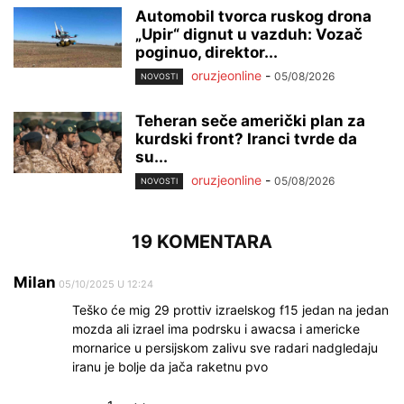
Automobil tvorca ruskog drona
„Upir“ dignut u vazduh: Vozač
poginuo, direktor...
oruzjeonline
-
05/08/2026
NOVOSTI
Teheran seče američki plan za
kurdski front? Iranci tvrde da
su...
oruzjeonline
-
05/08/2026
NOVOSTI
19 KOMENTARA
Milan
05/10/2025 U 12:24
Teško će mig 29 prottiv izraelskog f15 jedan na jedan
mozda ali izrael ima podrsku i awacsa i americke
mornarice u persijskom zalivu sve radari nadgledaju
iranu je bolje da jača raketnu pvo