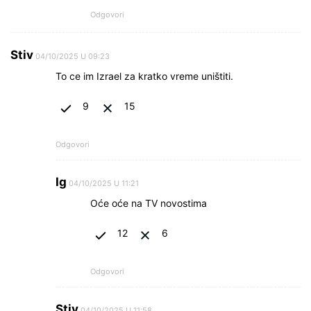
Odgovori
Stiv
04/10/2025 U 09:23
To ce im Izrael za kratko vreme uništiti.
9
15
Odgovori
Ig
04/10/2025 U 11:21
Oće oće na TV novostima
12
6
Odgovori
Stiv
04/10/2025 U 11:58