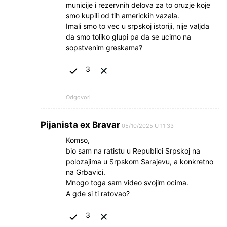
municije i rezervnih delova za to oruzje koje
smo kupili od tih americkih vazala.
Imali smo to vec u srpskoj istoriji, nije valjda
da smo toliko glupi pa da se ucimo na
sopstvenim greskama?
3
Odgovori
Pijanista ex Bravar
05/10/2025 U 11:33
Komso,
bio sam na ratistu u Republici Srpskoj na
polozajima u Srpskom Sarajevu, a konkretno
na Grbavici.
Mnogo toga sam video svojim ocima.
A gde si ti ratovao?
3