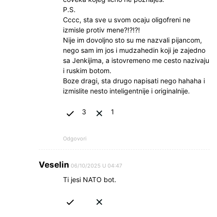
P.S.
Cccc, sta sve u svom ocaju oligofreni ne
izmisle protiv mene?!?!?!
Nije im dovoljno sto su me nazvali pijancom,
nego sam im jos i mudzahedin koji je zajedno
sa Jenkijima, a istovremeno me cesto nazivaju
i ruskim botom.
Boze dragi, sta drugo napisati nego hahaha i
izmislite nesto inteligentnije i originalnije.
3
1
Odgovori
Veselin
06/10/2025 U 04:47
Ti jesi NATO bot.