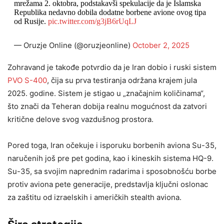
mrežama 2. oktobra, podstakavši spekulacije da je Islamska
Republika nedavno dobila dodatne borbene avione ovog tipa
od Rusije.
pic.twitter.com/g3jB6rUqLJ
— Oruzje Online (@oruzjeonline)
October 2, 2025
Zohravand je takođe potvrdio da je Iran dobio i ruski sistem
PVO S-400
, čija su prva testiranja održana krajem jula
2025. godine. Sistem je stigao u „značajnim količinama“,
što znači da Teheran dobija realnu mogućnost da zatvori
kritične delove svog vazdušnog prostora.
Pored toga, Iran očekuje i isporuku borbenih aviona Su-35,
naručenih još pre pet godina, kao i kineskih sistema HQ-9.
Su-35, sa svojim naprednim radarima i sposobnošću borbe
protiv aviona pete generacije, predstavlja ključni oslonac
za zaštitu od izraelskih i američkih stealth aviona.