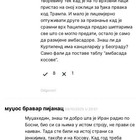
творевину тек кад је на то врховни ћаци
пристао на оној хоклици за ђака првака
код Трампа. И мало је лицемјерно
оптуживати друге за признање кад је
срамни врх ћациленда предао шиптарима
све што се могло предати, остало је само
да размјене амбасадоре. Знаш ли да
Куртиленд има канцеларију у Београду?
Само фали да поставе таблу “амбасада
косове”.
8
1
Odgovori
муџос бравар пијанац
04/10/2025 U 20:51
Муџахедин, знаш ти добро шта је Иран радио по
Босни, био си са њима у истом строју, не прави се
наиван. Тада сте били на истој страни са
јенкијима, такође и на Косову. Кад год треба