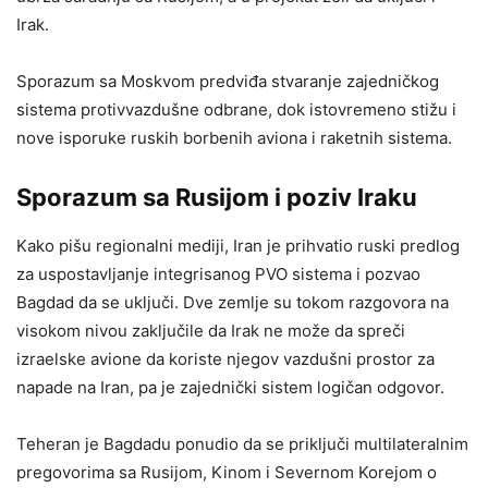
Irak.
Sporazum sa Moskvom predviđa stvaranje zajedničkog
sistema protivvazdušne odbrane, dok istovremeno stižu i
nove isporuke ruskih borbenih aviona i raketnih sistema.
Sporazum sa Rusijom i poziv Iraku
Kako pišu regionalni mediji, Iran je prihvatio ruski predlog
za uspostavljanje integrisanog PVO sistema i pozvao
Bagdad da se uključi. Dve zemlje su tokom razgovora na
visokom nivou zaključile da Irak ne može da spreči
izraelske avione da koriste njegov vazdušni prostor za
napade na Iran, pa je zajednički sistem logičan odgovor.
Teheran je Bagdadu ponudio da se priključi multilateralnim
pregovorima sa Rusijom, Kinom i Severnom Korejom o