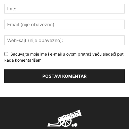
Sačuvajte moje ime i e-mail u ovom pretraživaču sledeći put
kada komentarišem.