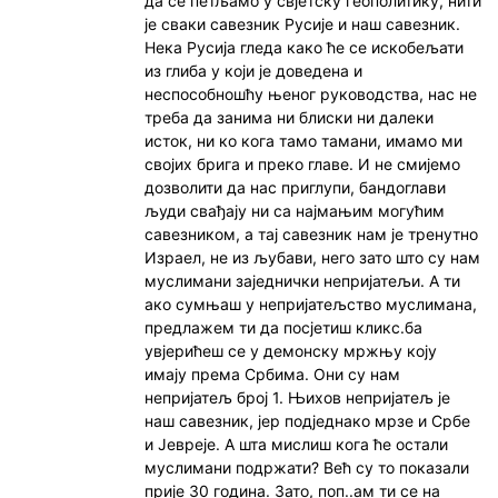
да се петљамо у свјетску геополитику, нити
је сваки савезник Русије и наш савезник.
Нека Русија гледа како ће се искобељати
из глиба у који је доведена и
неспособношћу њеног руководства, нас не
треба да занима ни блиски ни далеки
исток, ни ко кога тамо тамани, имамо ми
својих брига и преко главе. И не смијемо
дозволити да нас приглупи, бандоглави
људи свађају ни са најмањим могућим
савезником, а тај савезник нам је тренутно
Израел, не из љубави, него зато што су нам
муслимани заједнички непријатељи. А ти
ако сумњаш у непријатељство муслимана,
предлажем ти да посјетиш кликс.ба
увјерићеш се у демонску мржњу коју
имају према Србима. Они су нам
непријатељ број 1. Њихов непријатељ је
наш савезник, јер подједнако мрзе и Србе
и Јевреје. А шта мислиш кога ће остали
муслимани подржати? Већ су то показали
прије 30 година. Зато, поп..ам ти се на