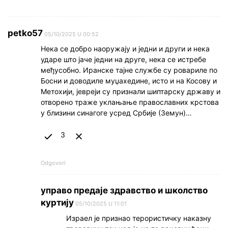
petko57
05/10/2025 U 00:52
Нека се добро наоружају и једни и други и нека
ударе што јаче једни на друге, нека се истребе
међусобно. Иранске тајне службе су ровариле по
Босни и доводиле муџахедине, исто и на Косову и
Метохији, јевреји су признали шиптарску државу и
отворено траже уклањање православних крстова
у близини синагоге усред Србије (Земун)…
3
Odgovori
управо предаје здравство и школство
куртију
05/10/2025 U 11:01
Израел је признао терористичку наказну