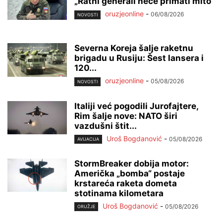
„Ratni generali neće primati mito“
oruzjeonline
-
06/08/2026
NOVOSTI
Severna Koreja šalje raketnu
brigadu u Rusiju: Šest lansera i
120...
oruzjeonline
-
05/08/2026
NOVOSTI
Italiji već pogodili Jurofajtere,
Rim šalje nove: NATO širi
vazdušni štit...
Uroš Bogdanović
-
05/08/2026
AVIJACIJA
StormBreaker dobija motor:
Američka „bomba“ postaje
krstareća raketa dometa
stotinama kilometara
Uroš Bogdanović
-
05/08/2026
ORUŽJE