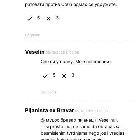
ратовати против Срба одмах се удружите.
5
3
Odgovori
Veselin
05/10/2025 U 00:08
Све си у праву. Моје поштовање.
5
3
Odgovori
Pijanista ex Bravar
05/10/2025 U 10:03
@ муџос бравар пијанац (i Veselinu).
Ti si prosto lud, ne samo da obracas sa
besmislenim tvrdnjama nego jos i vredjas
coveka kojeg licno ne poznajes.