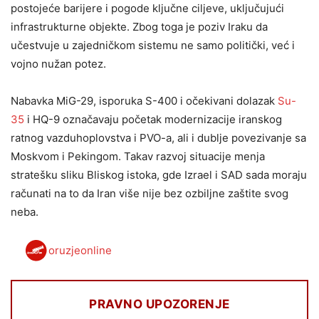
postojeće barijere i pogode ključne ciljeve, uključujući
infrastrukturne objekte. Zbog toga je poziv Iraku da
učestvuje u zajedničkom sistemu ne samo politički, već i
vojno nužan potez.
Nabavka MiG-29, isporuka S-400 i očekivani dolazak
Su-
35
i HQ-9 označavaju početak modernizacije iranskog
ratnog vazduhoplovstva i PVO-a, ali i dublje povezivanje sa
Moskvom i Pekingom. Takav razvoj situacije menja
stratešku sliku Bliskog istoka, gde Izrael i SAD sada moraju
računati na to da Iran više nije bez ozbiljne zaštite svog
neba.
oruzjeonline
PRAVNO UPOZORENJE