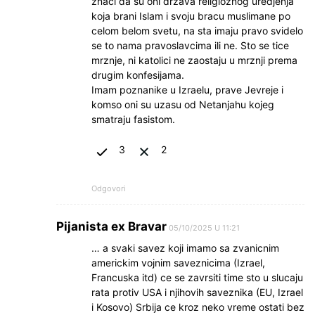
znaci da su oni drzava religioznog uredjenja
koja brani Islam i svoju bracu muslimane po
celom belom svetu, na sta imaju pravo svidelo
se to nama pravoslavcima ili ne. Sto se tice
mrznje, ni katolici ne zaostaju u mrznji prema
drugim konfesijama.
Imam poznanike u Izraelu, prave Jevreje i
komso oni su uzasu od Netanjahu kojeg
smatraju fasistom.
3
2
Odgovori
Pijanista ex Bravar
05/10/2025 U 11:21
… a svaki savez koji imamo sa zvanicnim
americkim vojnim saveznicima (Izrael,
Francuska itd) ce se zavrsiti time sto u slucaju
rata protiv USA i njihovih saveznika (EU, Izrael
i Kosovo) Srbija ce kroz neko vreme ostati bez