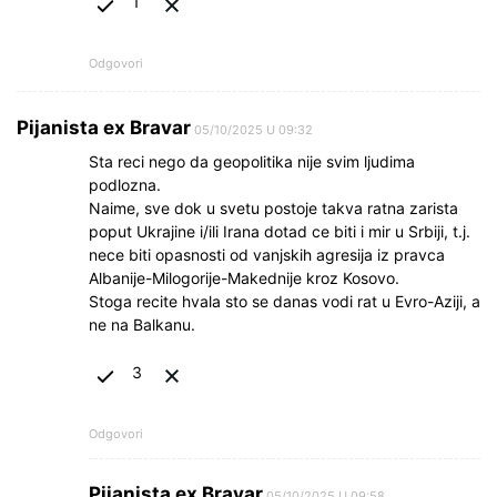
1
Odgovori
Pijanista ex Bravar
05/10/2025 U 09:32
Sta reci nego da geopolitika nije svim ljudima
podlozna.
Naime, sve dok u svetu postoje takva ratna zarista
poput Ukrajine i/ili Irana dotad ce biti i mir u Srbiji, t.j.
nece biti opasnosti od vanjskih agresija iz pravca
Albanije-Milogorije-Makednije kroz Kosovo.
Stoga recite hvala sto se danas vodi rat u Evro-Aziji, a
ne na Balkanu.
3
Odgovori
Pijanista ex Bravar
05/10/2025 U 09:58