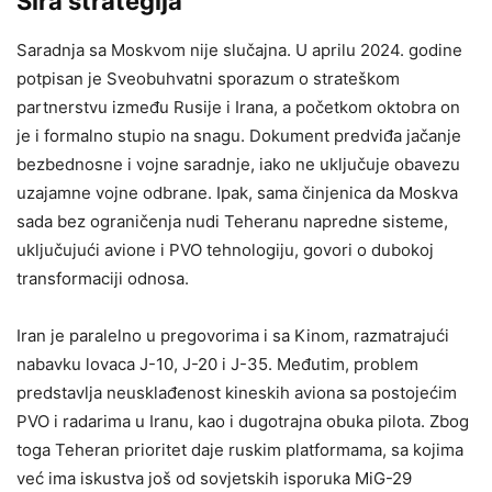
Šira strategija
Saradnja sa Moskvom nije slučajna. U aprilu 2024. godine
potpisan je Sveobuhvatni sporazum o strateškom
partnerstvu između Rusije i Irana, a početkom oktobra on
je i formalno stupio na snagu. Dokument predviđa jačanje
bezbednosne i vojne saradnje, iako ne uključuje obavezu
uzajamne vojne odbrane. Ipak, sama činjenica da Moskva
sada bez ograničenja nudi Teheranu napredne sisteme,
uključujući avione i PVO tehnologiju, govori o dubokoj
transformaciji odnosa.
Iran je paralelno u pregovorima i sa Kinom, razmatrajući
nabavku lovaca J-10, J-20 i J-35. Međutim, problem
predstavlja neusklađenost kineskih aviona sa postojećim
PVO i radarima u Iranu, kao i dugotrajna obuka pilota. Zbog
toga Teheran prioritet daje ruskim platformama, sa kojima
već ima iskustva još od sovjetskih isporuka MiG-29