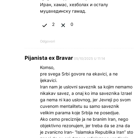
Иран, хамас, хезболах и осталу
муџахединску гамад.
2
0
Odgovori
Pijanista ex Bravar
05/10/2025 U 11:14
Komso,
pre svega Srbi govore na ekavici, a ne
ijekavici.
Iran nam je uslovni saveznik sa kojim nemamo
nikakav savez, a onaj ko ima saveznika Izrael
ga nema ni kao uslovnog, jer Jevreji po svom
cuvenom mentalitetu su samo saveznik
velikim parama koje Srbija ne posedjue.
Ako cemo preciznije ja ne branim Iran, nego
objektivno rezonujem, jer treba da se zna da
je zvanicno Iran- “Islamska Republika Iran” sto