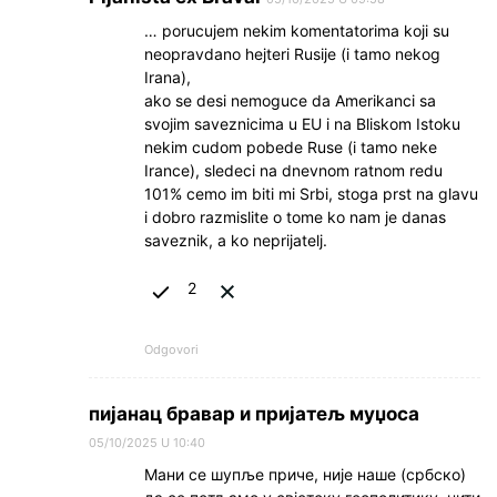
… porucujem nekim komentatorima koji su
neopravdano hejteri Rusije (i tamo nekog
Irana),
ako se desi nemoguce da Amerikanci sa
svojim saveznicima u EU i na Bliskom Istoku
nekim cudom pobede Ruse (i tamo neke
Irance), sledeci na dnevnom ratnom redu
101% cemo im biti mi Srbi, stoga prst na glavu
i dobro razmislite o tome ko nam je danas
saveznik, a ko neprijatelj.
2
Odgovori
пијанац бравар и пријатељ муџоса
05/10/2025 U 10:40
Мани се шупље приче, није наше (србско)