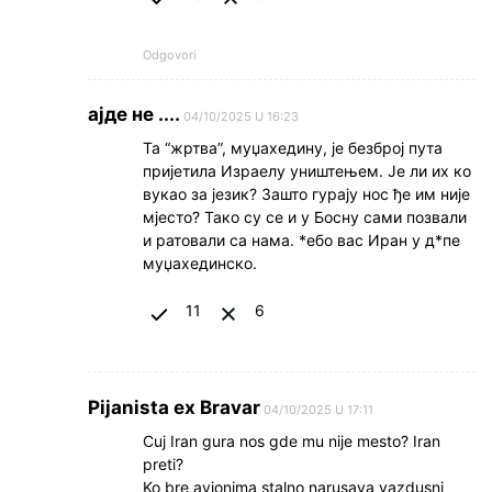
Odgovori
ајде не ....
04/10/2025 U 16:23
Та “жртва”, муџахедину, је безброј пута
пријетила Израелу уништењем. Је ли их ко
вукао за језик? Зашто гурају нос ђе им није
мјесто? Тако су се и у Босну сами позвали
и ратовали са нама. *ебо вас Иран у д*пе
муџахединско.
11
6
Pijanista ex Bravar
04/10/2025 U 17:11
Cuj Iran gura nos gde mu nije mesto? Iran
preti?
Ko bre avionima stalno narusava vazdusni