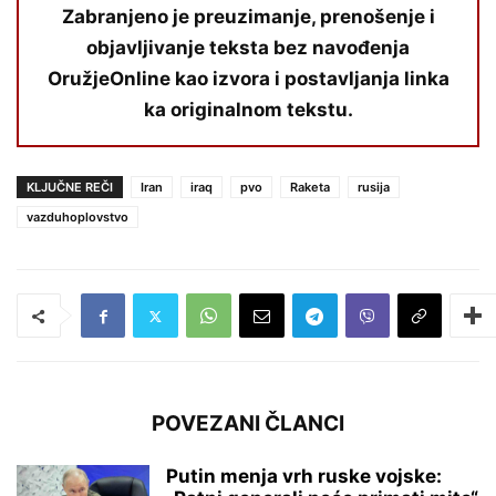
Zabranjeno je preuzimanje, prenošenje i
objavljivanje teksta bez navođenja
OružjeOnline kao izvora i postavljanja linka
ka originalnom tekstu.
KLJUČNE REČI
Iran
iraq
pvo
Raketa
rusija
vazduhoplovstvo
POVEZANI ČLANCI
Putin menja vrh ruske vojske: