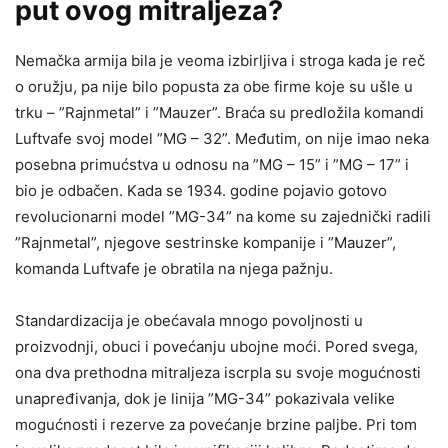
put ovog mitraljeza?
Nemačka armija bila je veoma izbirljiva i stroga kada je reč
o oružju, pa nije bilo popusta za obe firme koje su ušle u
trku – ”Rajnmetal” i ”Mauzer”. Braća su predložila komandi
Luftvafe svoj model ”MG – 32”. Međutim, on nije imao neka
posebna primućstva u odnosu na ”MG – 15” i ”MG – 17” i
bio je odbačen. Kada se 1934. godine pojavio gotovo
revolucionarni model ”MG-34” na kome su zajednički radili
”Rajnmetal”, njegove sestrinske kompanije i ”Mauzer”,
komanda Luftvafe je obratila na njega pažnju.
Standardizacija je obećavala mnogo povoljnosti u
proizvodnji, obuci i povećanju ubojne moći. Pored svega,
ona dva prethodna mitraljeza iscrpla su svoje mogućnosti
unapređivanja, dok je linija ”MG-34” pokazivala velike
mogućnosti i rezerve za povećanje brzine paljbe. Pri tom