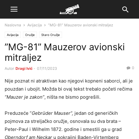
Naslovna
Avijacija
”MG-81” Mauzerov avionski mitraljez
Avijacija
Oružje
Staro Oružje
”MG-81” Mauzerov avionski
mitraljez
0
Autor
Dragi Ivić
-
07/11/2023
Nije poznat ni atraktivan kao njegovi kopneni saborci, ali je
pouzdan i ubojit. Možda bi ovaj tekst trebalo početi rečima
”Mauzer je zakon”
, ništa ne bismo pogrešili.
Preduzeće ”
Gebrüder Mauser”,
jedan od generičkih
pojmova za streljačko oružje, osnovala su dva brata –
Peter-Paul i Wilhelm 1872. godine i smestili ga u grad
Oberndorf am Neckar
u pokrajini Baden-Virtemberg