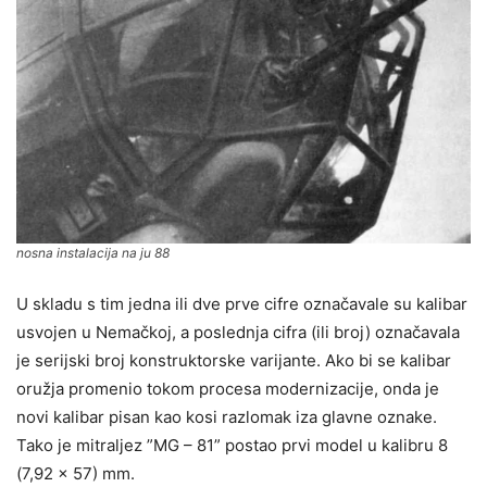
nosna instalacija na ju 88
U skladu s tim jedna ili dve prve cifre označavale su kalibar
usvojen u Nemačkoj, a poslednja cifra (ili broj) označavala
je serijski broj konstruktorske varijante. Ako bi se kalibar
oružja promenio tokom procesa modernizacije, onda je
novi kalibar pisan kao kosi razlomak iza glavne oznake.
Tako je mitraljez ”MG – 81” postao prvi model u kalibru 8
(7,92 x 57) mm.