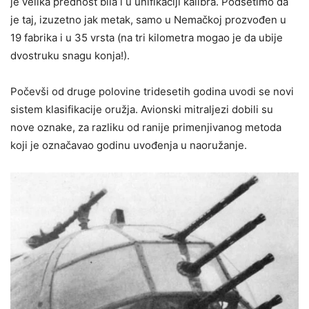
je velika prednost bila i u unifikaciji kalibra. Podsetimo da
je taj, izuzetno jak metak, samo u Nemačkoj prozvođen u
19 fabrika i u 35 vrsta (na tri kilometra mogao je da ubije
dvostruku snagu konja!).
Počevši od druge polovine tridesetih godina uvodi se novi
sistem klasifikacije oružja. Avionski mitraljezi dobili su
nove oznake, za razliku od ranije primenjivanog metoda
koji je označavao godinu uvođenja u naoružanje.