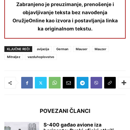
Zabranjeno je preuzimanje, prenošenje i
objavljivanje teksta bez navođenja
OružjeOnline kao izvora i postavljanja linka
ka originalnom tekstu.
KLJUČNE REČI
avijacija
German
Mauser
Mauzer
Mitraljez
vazduhoplovstvo
POVEZANI ČLANCI
S-400 gađao avione iza