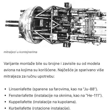
mitraljezi u kontejnerima
Varijante montaže bile su brojne i zavisile su od modela
aviona na kojima su korišćene. Najčešće je sparivano više
mitraljeza za ručnu upotrebu:
Linsenlafette (sparene sa farovima, kao na ”Ju-88”).
Fensterlafette (instalacije na oknima, kao na ”He-111”).
Kuppellafette (instalacije na kupolama).
Kurbellafette (rotacione instalacije).