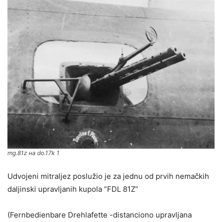
mg.81z на do.17k 1
Udvojeni mitraljez poslužio je za jednu od prvih nemačkih
daljinski upravljanih kupola ”FDL 81Z”
(Fernbedienbare Drehlafette -distanciono upravljana