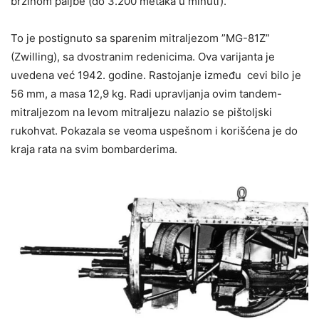
brzinom paljbe (do 3.200 metaka u minuti).
To je postignuto sa sparenim mitraljezom ”MG-81Z”
(Zwilling), sa dvostranim redenicima. Ova varijanta je
uvedena već 1942. godine. Rastojanje između cevi bilo je
56 mm, a masa 12,9 kg. Radi upravljanja ovim tandem-
mitraljezom na levom mitraljezu nalazio se pištoljski
rukohvat. Pokazala se veoma uspešnom i korišćena je do
kraja rata na svim bombarderima.