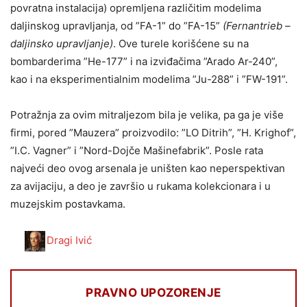
povratna instalacija) opremljena različitim modelima
daljinskog upravljanja, od ”FA-1” do ”FA-15”
(Fernantrieb –
daljinsko upravljanje)
. Ove turele korišćene su na
bombarderima ”He-177” i na izviđačima ”Arado Ar-240”,
kao i na eksperimentialnim modelima ”Ju-288” i ”FW-191”.
Potražnja za ovim mitraljezom bila je velika, pa ga je više
firmi, pored ”Mauzera” proizvodilo: ”LO Ditrih”, ”H. Krighof”,
”I.C. Vagner” i ”Nord-Dojče Mašinefabrik”. Posle rata
najveći deo ovog arsenala je uništen kao neperspektivan
za avijaciju, a deo je završio u rukama kolekcionara i u
muzejskim postavkama.
Dragi Ivić
PRAVNO UPOZORENJE