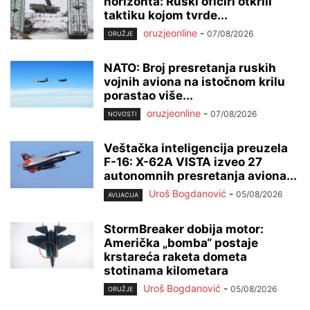
horizonta: Ruski oficiri otkrili
taktiku kojom tvrde...
oruzjeonline
-
07/08/2026
ORUŽJE
NATO: Broj presretanja ruskih
vojnih aviona na istočnom krilu
porastao više...
oruzjeonline
-
07/08/2026
NOVOSTI
Veštačka inteligencija preuzela
F-16: X-62A VISTA izveo 27
autonomnih presretanja aviona...
Uroš Bogdanović
-
05/08/2026
AVIJACIJA
StormBreaker dobija motor:
Američka „bomba“ postaje
krstareća raketa dometa
stotinama kilometara
Uroš Bogdanović
-
05/08/2026
ORUŽJE