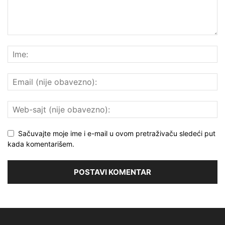
Sačuvajte moje ime i e-mail u ovom pretraživaču sledeći put
kada komentarišem.