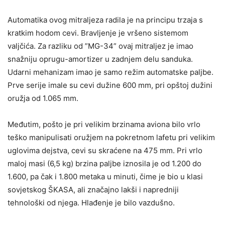
Automatika ovog mitraljeza radila je na principu trzaja s
kratkim hodom cevi. Bravljenje je vršeno sistemom
valjčića. Za razliku od ”MG-34” ovaj mitraljez je imao
snažniju oprugu-amortizer u zadnjem delu sanduka.
Udarni mehanizam imao je samo režim automatske paljbe.
Prve serije imale su cevi dužine 600 mm, pri opštoj dužini
oružja od 1.065 mm.
Međutim, pošto je pri velikim brzinama aviona bilo vrlo
teško manipulisati oružjem na pokretnom lafetu pri velikim
uglovima dejstva, cevi su skraćene na 475 mm. Pri vrlo
maloj masi (6,5 kg) brzina paljbe iznosila je od 1.200 do
1.600, pa čak i 1.800 metaka u minuti, čime je bio u klasi
sovjetskog ŠKASA, ali značajno lakši i napredniji
tehnološki od njega. Hlađenje je bilo vazdušno.