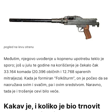
pogled na levu stranu
Međutim, njegovo uvođenje u kopnenu upotrebu teklo je
sporo; još u julu te godine na korišćenje je čekalo čak
33.164 komada (20.396 običnih i 12.768 sparenih
mitraljeza). Kada je formiran ”Folkšturm”, on je počeo da se
naoružava svim i svačim, pa i ovim sredstvom. Naravno,
tada je i trošenje cevi bilo veće.
Kakav je, i koliko je bio trnovit