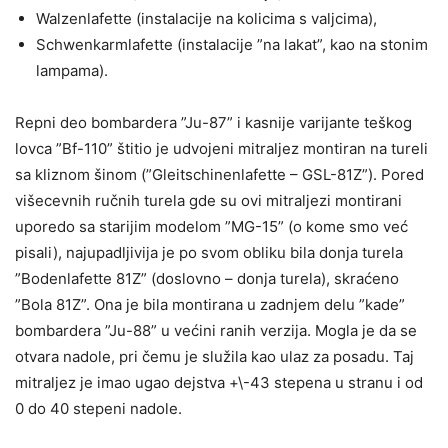
Walzenlafette (instalacije na kolicima s valjcima),
Schwenkarmlafette (instalacije ”na lakat”, kao na stonim
lampama).
Repni deo bombardera ”Ju-87” i kasnije varijante teškog
lovca ”Bf-110” štitio je udvojeni mitraljez montiran na tureli
sa kliznom šinom (”Gleitschinenlafette – GSL-81Z”). Pored
višecevnih ručnih turela gde su ovi mitraljezi montirani
uporedo sa starijim modelom ”MG-15” (o kome smo već
pisali), najupadljivija je po svom obliku bila donja turela
”Bodenlafette 81Z” (doslovno – donja turela), skraćeno
”Bola 81Z”. Ona je bila montirana u zadnjem delu ”kade”
bombardera ”Ju-88” u većini ranih verzija. Mogla je da se
otvara nadole, pri čemu je služila kao ulaz za posadu. Taj
mitraljez je imao ugao dejstva +\-43 stepena u stranu i od
0 do 40 stepeni nadole.