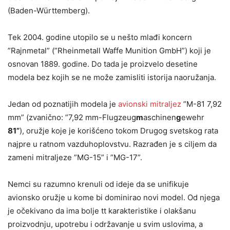
(Baden-Württemberg).
Tek 2004. godine utopilo se u nešto mlađi koncern
”Rajnmetal” (”Rheinmetall Waffe Munition GmbH”) koji je
osnovan 1889. godine. Do tada je proizvelo desetine
modela bez kojih se ne može zamisliti istorija naoružanja.
Jedan od poznatijih modela je
avionski mitraljez
”M-81 7,92
mm” (zvanično: ”7,92 mm-Flugzeug
m
aschinen
g
ewehr
81”
), oružje koje je korišćeno tokom Drugog svetskog rata
najpre u ratnom vazduhoplovstvu. Razrađen je s ciljem da
zameni mitraljeze ”MG-15” i ”MG-17”.
Nemci su razumno krenuli od ideje da se unifikuje
avionsko oružje u kome bi dominirao novi model. Od njega
je očekivano da ima bolje tt karakteristike i olakšanu
proizvodnju, upotrebu i održavanje u svim uslovima, a