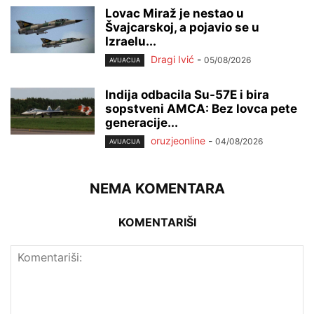
Lovac Miraž je nestao u
Švajcarskoj, a pojavio se u
Izraelu...
Dragi Ivić
-
05/08/2026
AVIJACIJA
Indija odbacila Su-57E i bira
sopstveni AMCA: Bez lovca pete
generacije...
oruzjeonline
-
04/08/2026
AVIJACIJA
NEMA KOMENTARA
KOMENTARIŠI