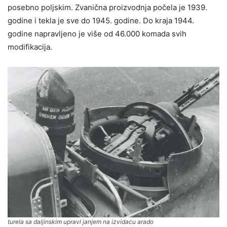
posebno poljskim. Zvanična proizvodnja počela je 1939.
godine i tekla je sve do 1945. godine. Do kraja 1944.
godine napravljeno je više od 46.000 komada svih
modifikacija.
turela sa daljinskim upravl janjem na izvidacu arado