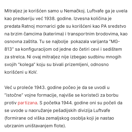
Mitraljez je korišćen samo u Nemačkoj. Luftvafe ga je uvela
kao predseriju već 1938. godine. Izvesna količina je
predata Ratnoj mornarici gde su korišćeni kao PA sredstvo
na brzim čamcima (katerima) i transportnim brodovima, kao
osnovna zaštita. Tu se najbolje pokazala varijanta ”MG-
813” sa konfiguracijom od jedne do četiri cevi i sedištem
za strelca. Ni ovaj mitraljez nije izbegao sudbinu mnogih
svojih ”kolega” koju su bivali prizemljeni, odnosno
korišćeni u KoV.
Već u proleće 1943. godine počeo je da se uvodi u
”istočne” vojne formacije, najviše se koristeći za borbu
protiv
partizana
. S početka 1944. godine oni su počeli da
se uvode u naoružanje pešadijskih divizija Luftvafe
(formirane od viška zemaljskog osoblja koji je nastao
ubrzanim uništavanjem flote).