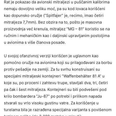
Rat je pokazao da avionski mitraljezi u puščanim kalibrima
nemaju dovoljno veliku moć, pa su kod lovaca korišćeni
kao dopunsko oružje (”Spitfajer” je, recimo, imao četiri
mitraljeza 7,7mm). Bez obzira na to, pošto je masovna
proizvodnja već krenula, mitraljez ”MG – 81” koristio se na
ručnim i mehaničkim kao i daljinski upravljanim postoljima
u avionima s više članova posade.
U svojoj ofanzivnoj verziji korišćen je uglavnom kao
pomoćno oružje na avionima koji su prilagođavani za borbu
protiv pešadije na zemlji. Za tu svrhu konstruisani su
specijalni mitraljeski kontejneri ”Waffenbehälter 81 A” u
koje su, po proceni i zahtevu trupe, stavljali dva, tri, četiri
pa čak i šest mitraljeza. Kontejneri su bili podvešeni pod
krilo bombardera ”Ju-87” po potrebi i prilikom napada
stvarali su vrlo visoku gustinu vatre. Za korišćenje u
turelama bila je razrađena specijalna varijanta s povišenom