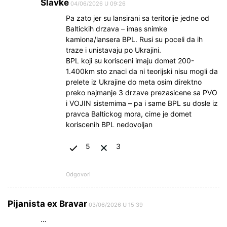
Slavke
04/06/2026 U 09:26
Pa zato jer su lansirani sa teritorije jedne od
Baltickih drzava – imas snimke
kamiona/lansera BPL. Rusi su poceli da ih
traze i unistavaju po Ukrajini.
BPL koji su korisceni imaju domet 200-
1.400km sto znaci da ni teorijski nisu mogli da
prelete iz Ukrajine do meta osim direktno
preko najmanje 3 drzave prezasicene sa PVO
i VOJIN sistemima – pa i same BPL su dosle iz
pravca Baltickog mora, cime je domet
koriscenih BPL nedovoljan
5
3
Odgovori
Pijanista ex Bravar
03/06/2026 U 15:39
…