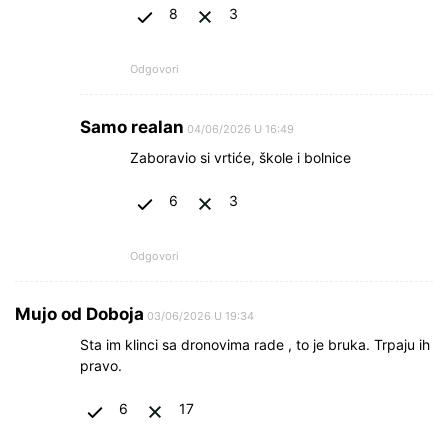
8
3
Odgovori
Samo realan
04/06/2026 U 16:49
Zaboravio si vrtiće, škole i bolnice
6
3
Odgovori
Mujo od Doboja
03/06/2026 U 19:34
Sta im klinci sa dronovima rade , to je bruka. Trpaju ih
pravo.
6
17