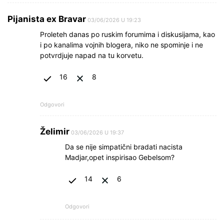
Pijanista ex Bravar
03/06/2026 U 19:23
Proleteh danas po ruskim forumima i diskusijama, kao
i po kanalima vojnih blogera, niko ne spominje i ne
potvrdjuje napad na tu korvetu.
16
8
Odgovori
Želimir
03/06/2026 U 19:37
Da se nije simpatični bradati nacista
Madjar,opet inspirisao Gebelsom?
14
6
Odgovori