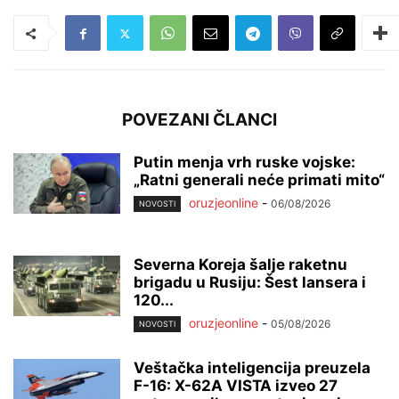
POVEZANI ČLANCI
Putin menja vrh ruske vojske:
„Ratni generali neće primati mito“
oruzjeonline
-
06/08/2026
NOVOSTI
Severna Koreja šalje raketnu
brigadu u Rusiju: Šest lansera i
120...
oruzjeonline
-
05/08/2026
NOVOSTI
Veštačka inteligencija preuzela
F-16: X-62A VISTA izveo 27