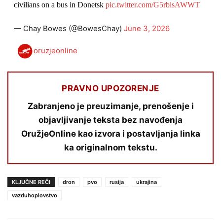
civilians on a bus in Donetsk
pic.twitter.com/G5rbisAWWT
— Chay Bowes (@BowesChay)
June 3, 2026
oruzjeonline
PRAVNO UPOZORENJE
Zabranjeno je preuzimanje, prenošenje i
objavljivanje teksta bez navođenja
OružjeOnline kao izvora i postavljanja linka
ka originalnom tekstu.
KLJUČNE REČI
dron
pvo
rusija
ukrajina
vazduhoplovstvo