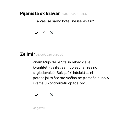
Pijanista ex Bravar
06/06/2026 U 13:32
… a vasi se samo kote i ne iseljavaju?
2
1
Želimir
08/06/2026 U 20:00
Znam Mujo da je Staljin rekao da je
kvantitet,kvalitet sam po sebi,ali realno
sagledavajući Bošnjački intelektualni
potencijal,to što ste većina ne pomaže puno.A
i vama u kontinuitetu opada broj.
Odgovori