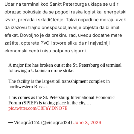
Udar na terminal kod Sankt Peterburga uklapa se u širi
obrazac pokušaja da se pogodi ruska logistika, energetski
izvoz, prerada i skladištenje. Takvi napadi ne moraju uvek
da izazovu trajno onesposobljavanje objekta da bi imali
efekat. Dovoljno je da prekinu rad, uvedu dodatne mere
zaštite, opterete PVO i stvore sliku da ni najvažniji
ekonomski centri nisu potpuno sigurni.
A major fire has broken out at the St. Petersburg oil terminal
following a Ukrainian drone strike.
The facility is the largest oil transshipment complex in
northwestern Russia.
This comes as the St. Petersburg International Economic
Forum (SPIEF) is taking place in the city,…
pic.twitter.com/C8FaYDNO7E
— Visegrád 24 (@visegrad24)
June 3, 2026