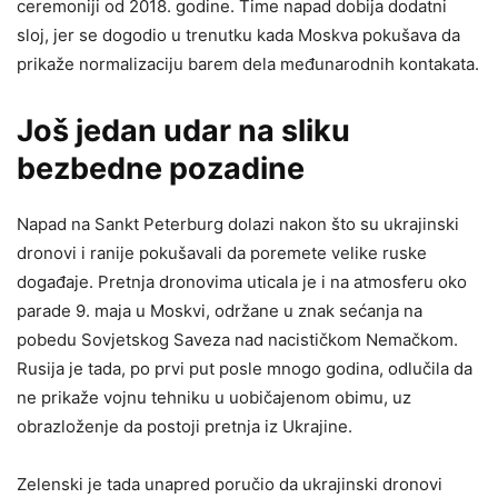
ceremoniji od 2018. godine. Time napad dobija dodatni
sloj, jer se dogodio u trenutku kada Moskva pokušava da
prikaže normalizaciju barem dela međunarodnih kontakata.
Još jedan udar na sliku
bezbedne pozadine
Napad na Sankt Peterburg dolazi nakon što su ukrajinski
dronovi i ranije pokušavali da poremete velike ruske
događaje. Pretnja dronovima uticala je i na atmosferu oko
parade 9. maja u Moskvi, održane u znak sećanja na
pobedu Sovjetskog Saveza nad nacističkom Nemačkom.
Rusija je tada, po prvi put posle mnogo godina, odlučila da
ne prikaže vojnu tehniku u uobičajenom obimu, uz
obrazloženje da postoji pretnja iz Ukrajine.
Zelenski je tada unapred poručio da ukrajinski dronovi