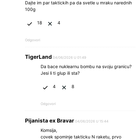
Dajte im par taktickih pa da svetle u mraku narednih
100g
18
4
Odgovori
TigerLand
04/06/2026 U 01:49
Da bace nuklearnu bombu na svoju granicu?
Jesi li ti glup ili sta?
4
8
Odgovori
Pijanista ex Bravar
04/06/2026 U 15:44
Komsija,
covek spominje takticku N raketu, prvo