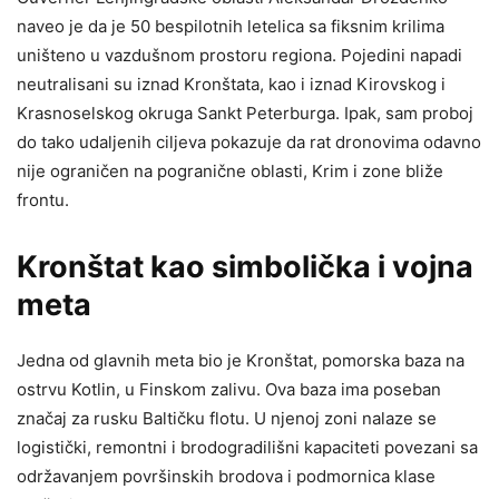
naveo je da je 50 bespilotnih letelica sa fiksnim krilima
uništeno u vazdušnom prostoru regiona. Pojedini napadi
neutralisani su iznad Kronštata, kao i iznad Kirovskog i
Krasnoselskog okruga Sankt Peterburga. Ipak, sam proboj
do tako udaljenih ciljeva pokazuje da rat dronovima odavno
nije ograničen na pogranične oblasti, Krim i zone bliže
frontu.
Kronštat kao simbolička i vojna
meta
Jedna od glavnih meta bio je Kronštat, pomorska baza na
ostrvu Kotlin, u Finskom zalivu. Ova baza ima poseban
značaj za rusku Baltičku flotu. U njenoj zoni nalaze se
logistički, remontni i brodogradilišni kapaciteti povezani sa
održavanjem površinskih brodova i podmornica klase