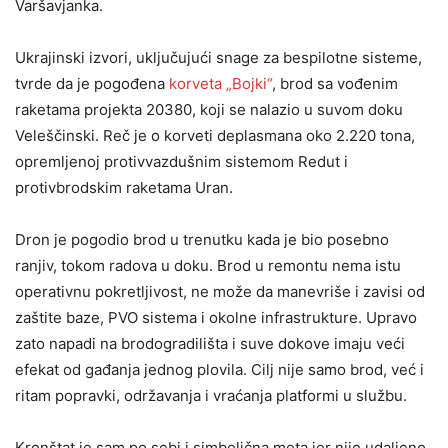
Varšavjanka.
Ukrajinski izvori, uključujući snage za bespilotne sisteme,
tvrde da je pogođena
korveta „Bojki“
, brod sa vođenim
raketama projekta 20380, koji se nalazio u suvom doku
Veleščinski. Reč je o korveti deplasmana oko 2.220 tona,
opremljenoj protivvazdušnim sistemom Redut i
protivbrodskim raketama Uran.
Dron je pogodio brod u trenutku kada je bio posebno
ranjiv, tokom radova u doku. Brod u remontu nema istu
operativnu pokretljivost, ne može da manevriše i zavisi od
zaštite baze, PVO sistema i okolne infrastrukture. Upravo
zato napadi na brodogradilišta i suve dokove imaju veći
efekat od gađanja jednog plovila. Cilj nije samo brod, već i
ritam popravki, održavanja i vraćanja platformi u službu.
Kronštat je sam po sebi i simbolična meta jer nije udaljeno