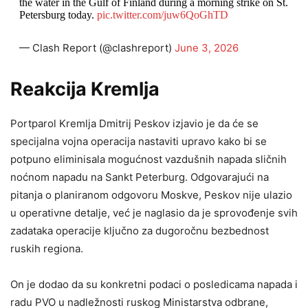
the water in the Gulf of Finland during a morning strike on St.
Petersburg today.
pic.twitter.com/juw6QoGhTD
— Clash Report (@clashreport)
June 3, 2026
Reakcija Kremlja
Portparol Kremlja Dmitrij Peskov izjavio je da će se
specijalna vojna operacija nastaviti upravo kako bi se
potpuno eliminisala mogućnost vazdušnih napada sličnih
noćnom napadu na Sankt Peterburg. Odgovarajući na
pitanja o planiranom odgovoru Moskve, Peskov nije ulazio
u operativne detalje, već je naglasio da je sprovođenje svih
zadataka operacije ključno za dugoročnu bezbednost
ruskih regiona.
On je dodao da su konkretni podaci o posledicama napada i
radu PVO u nadležnosti ruskog Ministarstva odbrane,