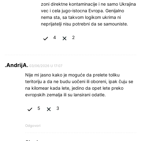
zoni direktne kontaminacije i ne samo Ukrajina
vec i cela jugo-istocna Evropa. Genijalno
nema sta, sa takvom logikom ukrima ni
neprijatelji nisu potrebni da se samouniste.
4
2
.AndrijA.
03/06/2026 U 17:07
Nije mi jasno kako je moguće da prelete toliku
teritoriju a da ne budu uočeni ili oboreni, ipak čuju se
na kilomear kada lete, jedino da opet lete preko
evropskih zemalja ili su lansirani odatle.
5
3
Odgovori