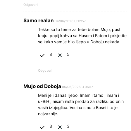
Odgovori
Samo realan
04/06/2026 U 12:57
Teške su to teme za tebe bolam Mujo, pusti
kraju, popij kahvu sa Husom i Fatom i prisjetite
se kako vam je bilo lijepo u Doboju nekada.
8
5
Odgovori
Mujo od Doboja
05/06/2026 U 06:17
Meni je i danas lijepo. Imam i tamo , imam i
uFBiH , nisam nista prodao za razliku od onih
vasih izbjeglica. Vecina smo u Bosni i to je
najvaznije.
3
3