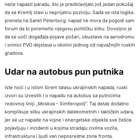
neće napasti paradu, što je predstavljalo još jedan pokušaj
da se Kremlj stavi u neprijatnu poziciju. Sada se ista logika
prenela na Sankt Peterburg: napad ne mora da pogodi sam
forum da bi poremetio njegovu političku sliku. Dovoljno je
da se uoči događaja pojave požari, obustave na aerodromu
i snimci PVO dejstava u okolini jednog od najvažnijih ruskih
gradova.
Udar na autobus pun putnika
Iste noći i u istom širem talasu ukrajinskih napada, ruski
izvori su izvestili i o napadu na autobus sa putnicima
redovnoj liniji „Moskva – Simferopolj“. Taj detalj dodatno
komplikuje sliku ukrajinskih dalekometnih i taktičkih udara,
jer se uz napade na vojne i energetske objekte sve češće
pojavljuju i incidenti u kojima stradaju civilna vozila,
infrastruktura i ljudi van neposredne zone fronta.