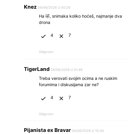
Knez
04/06/2026 U 00:29
Ha 🤣, snimaka koliko hoćeš, najmanje dva
drona
4
7
Odgovori
TigerLand
04/06/2026 U 01:48
Treba verovati svojim ocima a ne ruskim
forumima i diskusijama zar ne?
4
7
Odgovori
Pijanista ex Bravar
04/06/2026 U 15:34