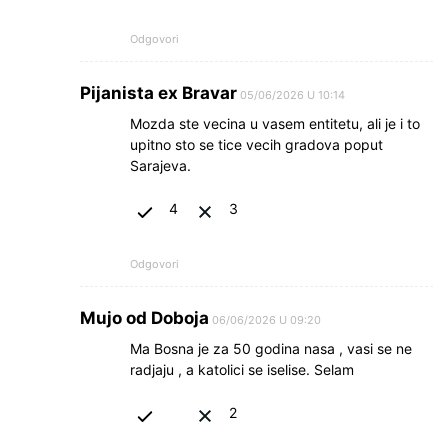
Odgovori
Pijanista ex Bravar
05/06/2026 U 10:14
Mozda ste vecina u vasem entitetu, ali je i to
upitno sto se tice vecih gradova poput
Sarajeva.
4
3
Odgovori
Mujo od Doboja
06/06/2026 U 09:20
Ma Bosna je za 50 godina nasa , vasi se ne
radjaju , a katolici se iselise. Selam
2