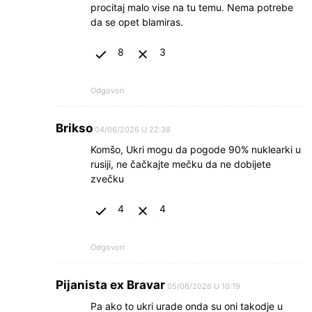
procitaj malo vise na tu temu. Nema potrebe
da se opet blamiras.
8
3
Odgovori
Brikso
04/06/2026 U 22:38
Komšo, Ukri mogu da pogode 90% nuklearki u
rusiji, ne čačkajte mečku da ne dobijete
zvečku
4
4
Odgovori
Pijanista ex Bravar
05/06/2026 U 10:19
Pa ako to ukri urade onda su oni takodje u