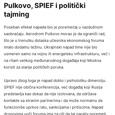
Pulkovo, SPIEF i politički
tajming
Poseban efekat napada bio je poremećaj u vazdušnom
saobraćaju. Aerodrom Pulkovo morao je da ograniči rad,
što je u trenutku dolaska učesnika ekonomskog foruma
imalo dodatnu težinu. Ukrajinski napad time nije bio
usmeren samo na vojnu ili energetsku infrastrukturu, već i
na ritam velikog međunarodnog događaja koji Moskva
koristi za slanje političkih poruka.
Upravo zbog toga je napad dobio i psihološku dimenziju.
SPIEF nije obična konferencija, već događaj koji Rusija
predstavlja kao dokaz da nije izolovana, da održava
kontakte sa stranim partnerima i da može normalno da
funkcioniše uprkos ratu, sankcijama i pritiscima. Napad
dronovima uoči foruma ima za cilj da taj narativ poremeti.