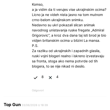
Komso,
a ja vidim da ti verujes vise ukrajinskim ocima?
Licno ja ne videh nista jasno na tom mutnom
crno-belom ukrajinskom snimku.
Nedavno su ukri pokazali slican snimak
navodnog unistavanja ruske fregate „Admiral
Grigorovic“, a kroz dva dana taj isti brod je bio
vidjen britanskim ocima u blizini La mansa.
P.S.
Za razliku od ukrajinskih i zapadnih glasila,
ruski vojni blogeri realno i iskreno izvestavaju
sa fronta, stoga ako nema potvrde od tih
blogera, to se nije nikad ni desilo.
8
4
Odgovori
Top Gun
03/06/2026 U 18:39