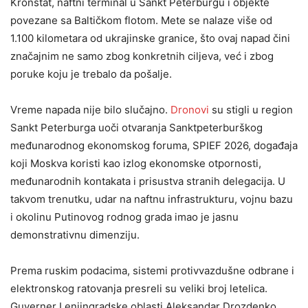
Kronštat, naftni terminal u Sankt Peterburgu i objekte
povezane sa Baltičkom flotom. Mete se nalaze više od
1.100 kilometara od ukrajinske granice, što ovaj napad čini
značajnim ne samo zbog konkretnih ciljeva, već i zbog
poruke koju je trebalo da pošalje.
Vreme napada nije bilo slučajno.
Dronovi
su stigli u region
Sankt Peterburga uoči otvaranja Sanktpeterburškog
međunarodnog ekonomskog foruma, SPIEF 2026, događaja
koji Moskva koristi kao izlog ekonomske otpornosti,
međunarodnih kontakata i prisustva stranih delegacija. U
takvom trenutku, udar na naftnu infrastrukturu, vojnu bazu
i okolinu Putinovog rodnog grada imao je jasnu
demonstrativnu dimenziju.
Prema ruskim podacima, sistemi protivvazdušne odbrane i
elektronskog ratovanja presreli su veliki broj letelica.
Guverner Lenjingradske oblasti Aleksandar Drozdenko