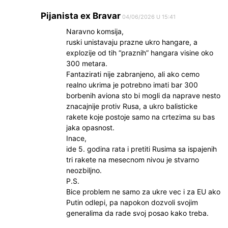
Pijanista ex Bravar
04/06/2026 U 15:41
Naravno komsija,
ruski unistavaju prazne ukro hangare, a
explozije od tih “praznih” hangara visine oko
300 metara.
Fantazirati nije zabranjeno, ali ako cemo
realno ukrima je potrebno imati bar 300
borbenih aviona sto bi mogli da naprave nesto
znacajnije protiv Rusa, a ukro balisticke
rakete koje postoje samo na crtezima su bas
jaka opasnost.
Inace,
ide 5. godina rata i pretiti Rusima sa ispajenih
tri rakete na mesecnom nivou je stvarno
neozbiljno.
P.S.
Bice problem ne samo za ukre vec i za EU ako
Putin odlepi, pa napokon dozvoli svojim
generalima da rade svoj posao kako treba.