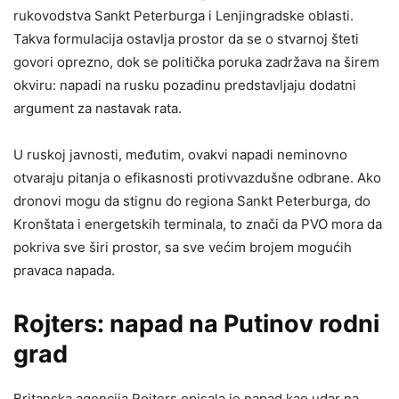
rukovodstva Sankt Peterburga i Lenjingradske oblasti.
Takva formulacija ostavlja prostor da se o stvarnoj šteti
govori oprezno, dok se politička poruka zadržava na širem
okviru: napadi na rusku pozadinu predstavljaju dodatni
argument za nastavak rata.
U ruskoj javnosti, međutim, ovakvi napadi neminovno
otvaraju pitanja o efikasnosti protivvazdušne odbrane. Ako
dronovi mogu da stignu do regiona Sankt Peterburga, do
Kronštata i energetskih terminala, to znači da PVO mora da
pokriva sve širi prostor, sa sve većim brojem mogućih
pravaca napada.
Rojters: napad na Putinov rodni
grad
Britanska agencija Rojters opisala je napad kao udar na