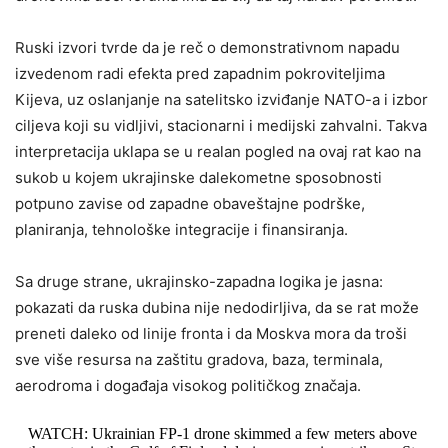
Ruski izvori tvrde da je reč o demonstrativnom napadu
izvedenom radi efekta pred zapadnim pokroviteljima
Kijeva, uz oslanjanje na satelitsko izviđanje NATO-a i izbor
ciljeva koji su vidljivi, stacionarni i medijski zahvalni. Takva
interpretacija uklapa se u realan pogled na ovaj rat kao na
sukob u kojem ukrajinske dalekometne sposobnosti
potpuno zavise od zapadne obaveštajne podrške,
planiranja, tehnološke integracije i finansiranja.
Sa druge strane, ukrajinsko-zapadna logika je jasna:
pokazati da ruska dubina nije nedodirljiva, da se rat može
preneti daleko od linije fronta i da Moskva mora da troši
sve više resursa na zaštitu gradova, baza, terminala,
aerodroma i događaja visokog političkog značaja.
WATCH: Ukrainian FP-1 drone skimmed a few meters above