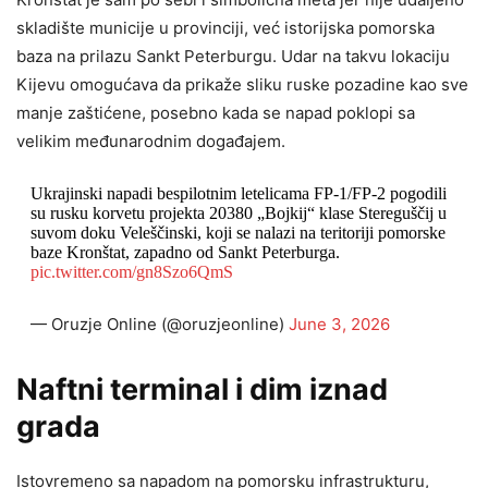
skladište municije u provinciji, već istorijska pomorska
baza na prilazu Sankt Peterburgu. Udar na takvu lokaciju
Kijevu omogućava da prikaže sliku ruske pozadine kao sve
manje zaštićene, posebno kada se napad poklopi sa
velikim međunarodnim događajem.
Ukrajinski napadi bespilotnim letelicama FP-1/FP-2 pogodili
su rusku korvetu projekta 20380 „Bojkij“ klase Stereguščij u
suvom doku Veleščinski, koji se nalazi na teritoriji pomorske
baze Kronštat, zapadno od Sankt Peterburga.
pic.twitter.com/gn8Szo6QmS
— Oruzje Online (@oruzjeonline)
June 3, 2026
Naftni terminal i dim iznad
grada
Istovremeno sa napadom na pomorsku infrastrukturu,