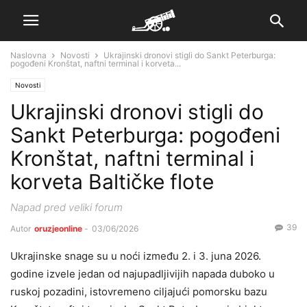
Naslovna
Novosti
Ukrajinski dronovi stigli do Sankt Peterburga:
pogođeni Kronštat, naftni terminal i korveta...
Novosti
Ukrajinski dronovi stigli do
Sankt Peterburga: pogođeni
Kronštat, naftni terminal i
korveta Baltičke flote
Napad pred veliki forum
39
Autor
oruzjeonline
-
03/06/2026
Ukrajinske snage su u noći između 2. i 3. juna 2026.
godine izvele jedan od najupadljivijih napada duboko u
ruskoj pozadini, istovremeno ciljajući pomorsku bazu