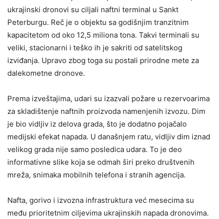
ukrajinski dronovi su ciljali naftni terminal u Sankt
Peterburgu. Reč je o objektu sa godišnjim tranzitnim
kapacitetom od oko 12,5 miliona tona. Takvi terminali su
veliki, stacionarni i teško ih je sakriti od satelitskog
izviđanja. Upravo zbog toga su postali prirodne mete za
dalekometne dronove.
Prema izveštajima, udari su izazvali požare u rezervoarima
za skladištenje naftnih proizvoda namenjenih izvozu. Dim
je bio vidljiv iz delova grada, što je dodatno pojačalo
medijski efekat napada. U današnjem ratu, vidljiv dim iznad
velikog grada nije samo posledica udara. To je deo
informativne slike koja se odmah širi preko društvenih
mreža, snimaka mobilnih telefona i stranih agencija.
Nafta, gorivo i izvozna infrastruktura već mesecima su
među prioritetnim ciljevima ukrajinskih napada dronovima.