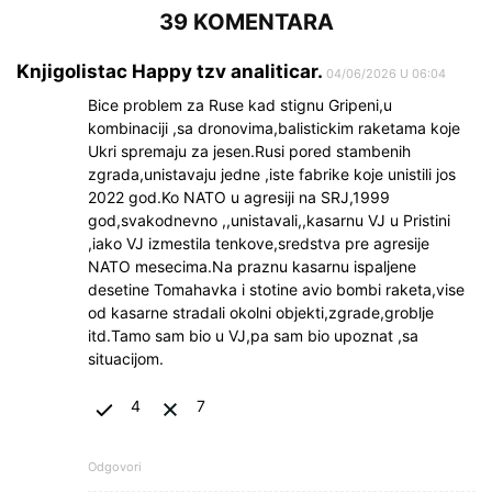
39 KOMENTARA
Knjigolistac Happy tzv analiticar.
04/06/2026 U 06:04
Bice problem za Ruse kad stignu Gripeni,u
kombinaciji ,sa dronovima,balistickim raketama koje
Ukri spremaju za jesen.Rusi pored stambenih
zgrada,unistavaju jedne ,iste fabrike koje unistili jos
2022 god.Ko NATO u agresiji na SRJ,1999
god,svakodnevno ,,unistavali,,kasarnu VJ u Pristini
,iako VJ izmestila tenkove,sredstva pre agresije
NATO mesecima.Na praznu kasarnu ispaljene
desetine Tomahavka i stotine avio bombi raketa,vise
od kasarne stradali okolni objekti,zgrade,groblje
itd.Tamo sam bio u VJ,pa sam bio upoznat ,sa
situacijom.
4
7
Odgovori