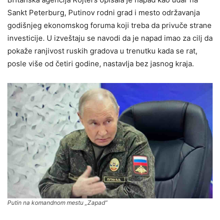
Sankt Peterburg, Putinov rodni grad i mesto održavanja
godišnjeg ekonomskog foruma koji treba da privuče strane
investicije. U izveštaju se navodi da je napad imao za cilj da
pokaže ranjivost ruskih gradova u trenutku kada se rat,
posle više od četiri godine, nastavlja bez jasnog kraja.
Putin na komandnom mestu „Zapad“