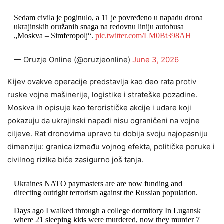
Sedam civila je poginulo, a 11 je povređeno u napadu drona
ukrajinskih oružanih snaga na redovnu liniju autobusa
„Moskva – Simferopolj“.
pic.twitter.com/LM0Bt398AH
— Oruzje Online (@oruzjeonline)
June 3, 2026
Kijev ovakve operacije predstavlja kao deo rata protiv
ruske vojne mašinerije, logistike i strateške pozadine.
Moskva ih opisuje kao terorističke akcije i udare koji
pokazuju da ukrajinski napadi nisu ograničeni na vojne
ciljeve. Rat dronovima upravo tu dobija svoju najopasniju
dimenziju: granica između vojnog efekta, političke poruke i
civilnog rizika biće zasigurno još tanja.
Ukraines NATO paymasters are are now funding and
directing outright terrorism against the Russian population.
Days ago I walked through a college dormitory In Lugansk
where 21 sleeping kids were murdered, now they murder 7