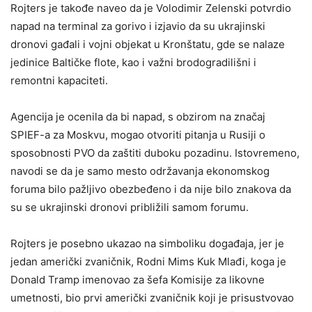
Rojters je takođe naveo da je Volodimir Zelenski potvrdio
napad na terminal za gorivo i izjavio da su ukrajinski
dronovi gađali i vojni objekat u Kronštatu, gde se nalaze
jedinice Baltičke flote, kao i važni brodogradilišni i
remontni kapaciteti.
Agencija je ocenila da bi napad, s obzirom na značaj
SPIEF-a za Moskvu, mogao otvoriti pitanja u Rusiji o
sposobnosti PVO da zaštiti duboku pozadinu. Istovremeno,
navodi se da je samo mesto održavanja ekonomskog
foruma bilo pažljivo obezbeđeno i da nije bilo znakova da
su se ukrajinski dronovi približili samom forumu.
Rojters je posebno ukazao na simboliku događaja, jer je
jedan američki zvaničnik, Rodni Mims Kuk Mlađi, koga je
Donald Tramp imenovao za šefa Komisije za likovne
umetnosti, bio prvi američki zvaničnik koji je prisustvovao