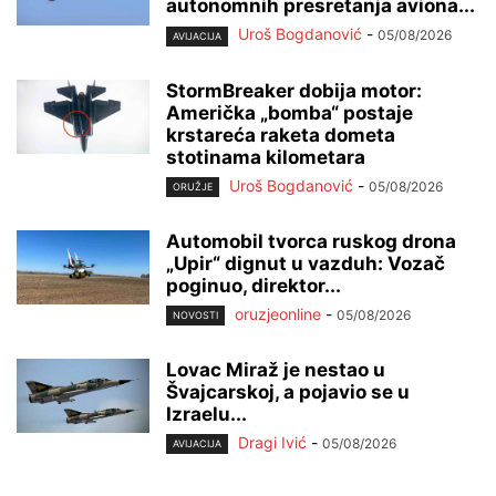
autonomnih presretanja aviona...
Uroš Bogdanović
-
05/08/2026
AVIJACIJA
StormBreaker dobija motor:
Američka „bomba“ postaje
krstareća raketa dometa
stotinama kilometara
Uroš Bogdanović
-
05/08/2026
ORUŽJE
Automobil tvorca ruskog drona
„Upir“ dignut u vazduh: Vozač
poginuo, direktor...
oruzjeonline
-
05/08/2026
NOVOSTI
Lovac Miraž je nestao u
Švajcarskoj, a pojavio se u
Izraelu...
Dragi Ivić
-
05/08/2026
AVIJACIJA