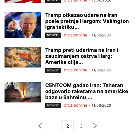
15/06/2026
NOVOSTI
Tramp otkazao udare na Iran
posle pretnje Hargom: Vašington
igra taktiku...
oruzjeonline
-
11/06/2026
NOVOSTI
Tramp preti udarima na Iran i
zauzimanjem ostrva Harg:
Amerika cilja...
oruzjeonline
-
11/06/2026
NOVOSTI
CENTCOM gađao Iran: Teheran
odgovorio raketama na američke
baze u Bahreinu,...
oruzjeonline
-
11/06/2026
NOVOSTI
1
2
3