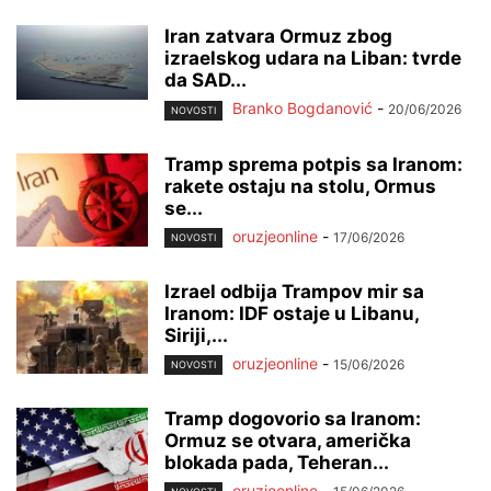
Iran zatvara Ormuz zbog
izraelskog udara na Liban: tvrde
da SAD...
Branko Bogdanović
-
20/06/2026
NOVOSTI
Tramp sprema potpis sa Iranom:
rakete ostaju na stolu, Ormus
se...
oruzjeonline
-
17/06/2026
NOVOSTI
Izrael odbija Trampov mir sa
Iranom: IDF ostaje u Libanu,
Siriji,...
oruzjeonline
-
15/06/2026
NOVOSTI
Tramp dogovorio sa Iranom:
Ormuz se otvara, američka
blokada pada, Teheran...
oruzjeonline
-