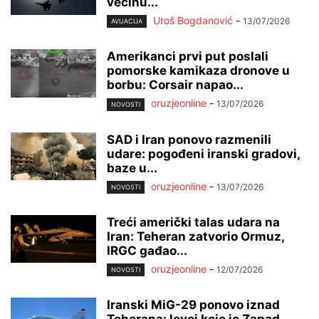
većinu...
Uroš Bogdanović
-
13/07/2026
AVIJACIJA
Amerikanci prvi put poslali
pomorske kamikaza dronove u
borbu: Corsair napao...
oruzjeonline
-
13/07/2026
NOVOSTI
SAD i Iran ponovo razmenili
udare: pogođeni iranski gradovi,
baze u...
oruzjeonline
-
13/07/2026
NOVOSTI
Treći američki talas udara na
Iran: Teheran zatvorio Ormuz,
IRGC gađao...
oruzjeonline
-
12/07/2026
NOVOSTI
Iranski MiG-29 ponovo iznad
Teherana: lovci koje je Zapad