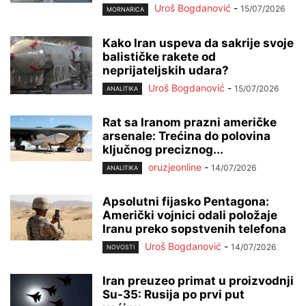
Uroš Bogdanović
-
15/07/2026
MORNARICA
Kako Iran uspeva da sakrije svoje
balističke rakete od
neprijateljskih udara?
Uroš Bogdanović
-
15/07/2026
ANALITIKA
Rat sa Iranom prazni američke
arsenale: Trećina do polovina
ključnog preciznog...
oruzjeonline
-
14/07/2026
ANALITIKA
Apsolutni fijasko Pentagona:
Američki vojnici odali položaje
Iranu preko sopstvenih telefona
Uroš Bogdanović
-
14/07/2026
NOVOSTI
Iran preuzeo primat u proizvodnji
Su-35: Rusija po prvi put