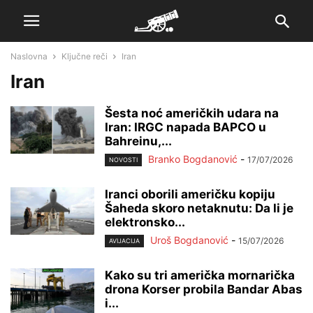
Naslovna
Ključne reči
Iran
Iran
Šesta noć američkih udara na
Iran: IRGC napada BAPCO u
Bahreinu,...
Branko Bogdanović
-
17/07/2026
NOVOSTI
Iranci oborili američku kopiju
Šaheda skoro netaknutu: Da li je
elektronsko...
Uroš Bogdanović
-
15/07/2026
AVIJACIJA
Kako su tri američka mornarička
drona Korser probila Bandar Abas
i...