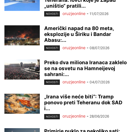
„uništio“ pratili...
oruzjeonline
-
11/07/2026
NOVOSTI
Američki napad na 80 meta,
eksplozije u Širiku i Bandar
Abasu:...
oruzjeonline
-
08/07/2026
NOVOSTI
Preko dva miliona Iranaca zaklelo
se na osvetu na Hamneijevoj
sahrani:...
oruzjeonline
-
04/07/2026
NOVOSTI
„Irana više neće biti“: Tramp
ponovo preti Teheranu dok SAD
i...
oruzjeonline
-
28/06/2026
NOVOSTI
Primirje puklo za nekoliko sati: