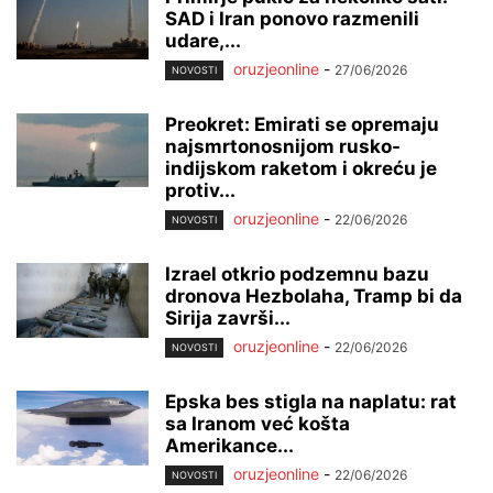
SAD i Iran ponovo razmenili
udare,...
oruzjeonline
-
27/06/2026
NOVOSTI
Preokret: Emirati se opremaju
najsmrtonosnijom rusko-
indijskom raketom i okreću je
protiv...
oruzjeonline
-
22/06/2026
NOVOSTI
Izrael otkrio podzemnu bazu
dronova Hezbolaha, Tramp bi da
Sirija završi...
oruzjeonline
-
22/06/2026
NOVOSTI
Epska bes stigla na naplatu: rat
sa Iranom već košta
Amerikance...
oruzjeonline
-
22/06/2026
NOVOSTI