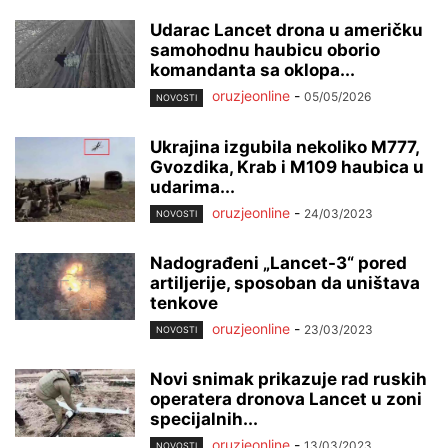
Udarac Lancet drona u američku
samohodnu haubicu oborio
komandanta sa oklopa...
oruzjeonline
-
05/05/2026
NOVOSTI
Ukrajina izgubila nekoliko M777,
Gvozdika, Krab i M109 haubica u
udarima...
oruzjeonline
-
24/03/2023
NOVOSTI
Nadograđeni „Lancet-3“ pored
artiljerije, sposoban da uništava
tenkove
oruzjeonline
-
23/03/2023
NOVOSTI
Novi snimak prikazuje rad ruskih
operatera dronova Lancet u zoni
specijalnih...
oruzjeonline
-
13/03/2023
NOVOSTI