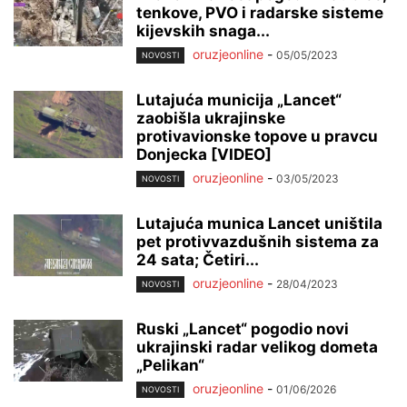
tenkove, PVO i radarske sisteme
kijevskih snaga...
oruzjeonline
-
05/05/2023
NOVOSTI
Lutajuća municija „Lancet“
zaobišla ukrajinske
protivavionske topove u pravcu
Donjecka [VIDEO]
oruzjeonline
-
03/05/2023
NOVOSTI
Lutajuća munica Lancet uništila
pet protivvazdušnih sistema za
24 sata; Četiri...
oruzjeonline
-
28/04/2023
NOVOSTI
Ruski „Lancet“ pogodio novi
ukrajinski radar velikog dometa
„Pelikan“
oruzjeonline
-
01/06/2026
NOVOSTI