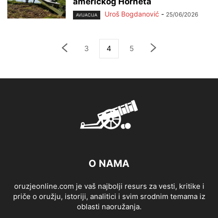
američkog Horneta
Uroš Bogdanović
-
25/06/2026
AVIJACIJA
3
4
5
O NAMA
oruzjeonline.com je vaš najbolji resurs za vesti, kritike i
priče o oružju, istoriji, analitici i svim srodnim temama iz
oblasti naoružanja.