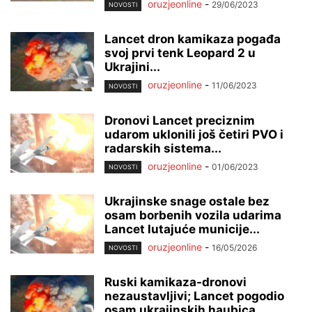
oruzjeonline
-
29/06/2023
NOVOSTI
Lancet dron kamikaza pogađa
svoj prvi tenk Leopard 2 u
Ukrajini...
oruzjeonline
-
11/06/2023
NOVOSTI
Dronovi Lancet preciznim
udarom uklonili još četiri PVO i
radarskih sistema...
oruzjeonline
-
01/06/2023
NOVOSTI
Ukrajinske snage ostale bez
osam borbenih vozila udarima
Lancet lutajuće municije...
oruzjeonline
-
16/05/2026
NOVOSTI
Ruski kamikaza-dronovi
nezaustavljivi; Lancet pogodio
osam ukrajinskih haubica