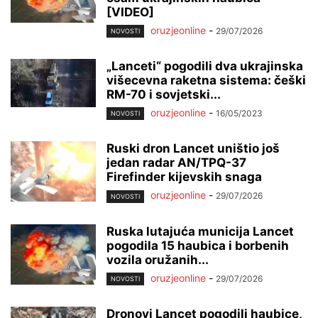
[VIDEO]
oruzjeonline
-
29/07/2026
NOVOSTI
„Lanceti“ pogodili dva ukrajinska
višecevna raketna sistema: češki
RM-70 i sovjetski...
oruzjeonline
-
16/05/2023
NOVOSTI
Ruski dron Lancet uništio još
jedan radar AN/TPQ-37
Firefinder kijevskih snaga
oruzjeonline
-
29/07/2026
NOVOSTI
Ruska lutajuća municija Lancet
pogodila 15 haubica i borbenih
vozila oružanih...
oruzjeonline
-
29/07/2026
NOVOSTI
Dronovi Lancet pogodili haubice,