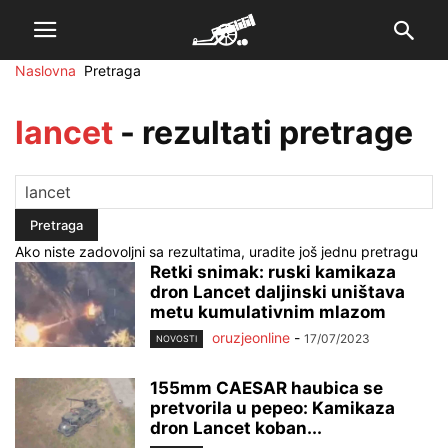
Naslovna
Pretraga
lancet
-
rezultati pretrage
Ako niste zadovoljni sa rezultatima, uradite još jednu pretragu
Retki snimak: ruski kamikaza
dron Lancet daljinski uništava
metu kumulativnim mlazom
oruzjeonline
-
17/07/2023
NOVOSTI
155mm CAESAR haubica se
pretvorila u pepeo: Kamikaza
dron Lancet koban...