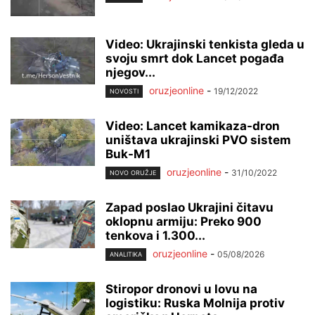
Video: Ukrajinski tenkista gleda u
svoju smrt dok Lancet pogađa
njegov...
oruzjeonline
-
19/12/2022
NOVOSTI
Video: Lancet kamikaza-dron
uništava ukrajinski PVO sistem
Buk-M1
oruzjeonline
-
31/10/2022
NOVO ORUŽJE
Zapad poslao Ukrajini čitavu
oklopnu armiju: Preko 900
tenkova i 1.300...
oruzjeonline
-
05/08/2026
ANALITIKA
Stiropor dronovi u lovu na
logistiku: Ruska Molnija protiv