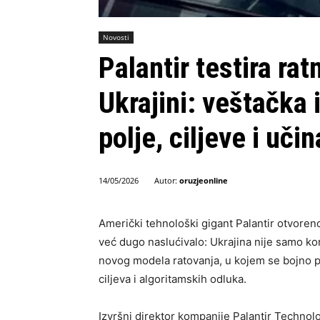
Novosti
Palantir testira rat
Ukrajini: veštačka 
polje, ciljeve i uči
Autor:
oruzjeonline
14/05/2026
Američki tehnološki gigant Palantir otvore
već dugo naslućivalo: Ukrajina nije samo kor
novog modela ratovanja, u kojem se bojno po
ciljeva i algoritamskih odluka.
Izvršni direktor kompanije Palantir Technol