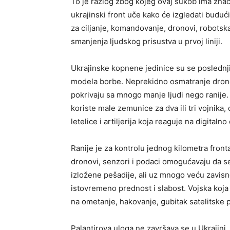
To je razlog zbog kojeg ovaj sukob ima znač
ukrajinski front uče kako će izgledati budući
za ciljanje, komandovanje, dronovi, robotska
smanjenja ljudskog prisustva u prvoj liniji.
Ukrajinske kopnene jedinice su se poslednji
modela borbe. Neprekidno osmatranje dronov
pokrivaju sa mnogo manje ljudi nego ranije.
koriste male zemunice za dva ili tri vojnika,
letelice i artiljerija koja reaguje na digitalno
Ranije je za kontrolu jednog kilometra fronta
dronovi, senzori i podaci omogućavaju da s
izložene pešadije, ali uz mnogo veću zavisno
istovremeno prednost i slabost. Vojska koja s
na ometanje, hakovanje, gubitak satelitske 
Palantirova uloga ne završava se u Ukrajini.