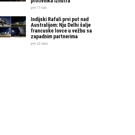
protivnika iznutra
pre 17 sati
Indijski Rafali prvi put nad
Australijom: Nju Delhi šalje
francuske lovce u vežbu sa
zapadnim partnerima
pre 22 sata