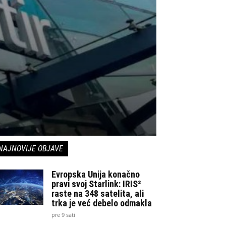
NAJNOVIJE OBJAVE
Evropska Unija konačno
pravi svoj Starlink: IRIS²
raste na 348 satelita, ali
trka je već debelo odmakla
pre 9 sati