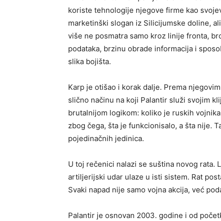
koriste tehnologije njegove firme kao svojev
marketinški slogan iz Silicijumske doline, ali
više ne posmatra samo kroz linije fronta, bro
podataka, brzinu obrade informacija i sposob
slika bojišta.
Karp je otišao i korak dalje. Prema njegov
slično načinu na koji Palantir služi svojim 
brutalnijom logikom: koliko je ruskih vojni
zbog čega, šta je funkcionisalo, a šta nije. 
pojedinačnih jedinica.
U toj rečenici nalazi se suština novog rata. L
artiljerijski udar ulaze u isti sistem. Rat po
Svaki napad nije samo vojna akcija, već poda
Palantir je osnovan 2003. godine i od počet