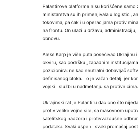
Palantirove platforme nisu korišćene samo 
ministarstva su ih primenjivala u logistici, 
tokovima, pa čak i u operacijama protiv mina
na frontu. On ulazi u državu, administraciju, 
obnovu.
Aleks Karp je više puta posećivao Ukrajinu i
okviru, kao podršku „zapadnim institucijama“ 
pozicionira: ne kao neutralni dobavljač softv
definisanog bloka. To je važan detalj, jer ko
vojski i službi u nadmetanju sa protivnicima.
Ukrajinski rat je Palantiru dao ono što nijed
protiv velike vojne sile, sa masovnom upotre
satelitskog nadzora i protivvazdušne odbran
podataka. Svaki uspeh i svaki promašaj post