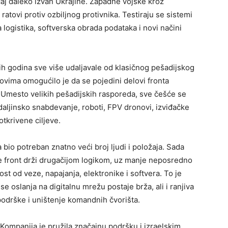
aj daleko izvan Ukrajine. Zapadne vojske kroz
 ratovi protiv ozbiljnog protivnika. Testiraju se sistemi
 logistika, softverska obrada podataka i novi načini
h godina sve više udaljavale od klasičnog pešadijskog
ima omogućilo je da se pojedini delovi fronta
 Umesto velikih pešadijskih rasporeda, sve češće se
 daljinsko snabdevanje, roboti, FPV dronovi, izviđačke
 otkrivene ciljeve.
 bio potreban znatno veći broj ljudi i položaja. Sada
e front drži drugačijom logikom, uz manje neposredno
st od veze, napajanja, elektronike i softvera. To je
e oslanja na digitalnu mrežu postaje brža, ali i ranjiva
podrške i uništenje komandnih čvorišta.
 Kompanija je pružila značajnu podršku i izraelskim