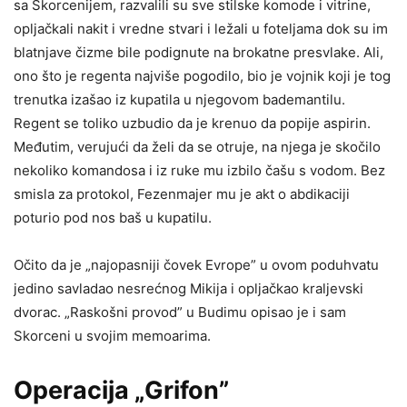
sa Skorcenijem, razvalili su sve stilske komode i vitrine,
opljačkali nakit i vredne stvari i ležali u foteljama dok su im
blatnjave čizme bile podignute na brokatne presvlake. Ali,
ono što je regenta najviše pogodilo, bio je vojnik koji je tog
trenutka izašao iz kupatila u njegovom bademantilu.
Regent se toliko uzbudio da je krenuo da popije aspirin.
Međutim, verujući da želi da se otruje, na njega je skočilo
nekoliko komandosa i iz ruke mu izbilo čašu s vodom. Bez
smisla za protokol, Fezenmajer mu je akt o abdikaciji
poturio pod nos baš u kupatilu.
Očito da je „najopasniji čovek Evrope” u ovom poduhvatu
jedino savladao nesrećnog Mikija i opljačkao kraljevski
dvorac. „Raskošni provod” u Budimu opisao je i sam
Skorceni u svojim memoarima.
Operacija „Grifon”