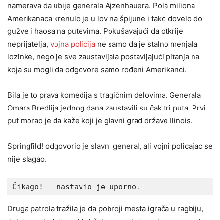
namerava da ubije generala Ajzenhauera. Pola miliona
Amerikanaca krenulo je u lov na špijune i tako dovelo do
gužve i haosa na putevima. Pokušavajući da otkrije
neprijatelja,
vojna policija
ne samo da je stalno menjala
lozinke, nego je sve zaustavljala postavljajući pitanja na
koja su mogli da odgovore samo rođeni Amerikanci.
Bila je to prava komedija s tragičnim delovima. Generala
Omara Bredlija jednog dana zaustavili su čak tri puta. Prvi
put morao je da kaže koji je glavni grad države Ilinois.
Springfild! odgovorio je slavni general, ali vojni policajac se
nije slagao.
Čikago! - nastavio je uporno. 
Druga patrola tražila je da pobroji mesta igrača u ragbiju,