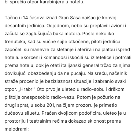
bi sprečio otpor karabinjera u hotelu.
Tačno u 14 časova iznad Gran Sasa naišao je konvoj
desantnih jedinica. Odjednom, nebo su preplavili avioni i
začula se zaglušujuća buka motora. Posle nekoliko
trenutaka, kad su vučne sajle otkočene, piloti jedrilica
započeli su manevre za sletanje i aterirali na platou ispred
hotela. Skorceni i komandosi iskočili su iz letelice i potrčali
prema hotelu, dok je oteti italijanski general trčao za njima
dovikujući obezbeđenju da ne pucaju. Na sreću, načelnik
straže procenio je bezizlaznost situacije i zabranio svaki
otpor. „Hrabri” Oto prvo je uleteo u radio-sobu i drškom
pištolja onesposobio radio-vezu. Potom je požurio na
drugi sprat, u sobu 201, na čijem prozoru je primetio
dučeovu siluetu. Praćen dvojicom podoficira, uleteo je u
prostoriju i teatralnim rečima dokazao sklonost prema
melodrami: