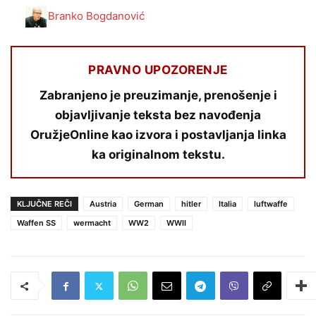
Branko Bogdanović
PRAVNO UPOZORENJE
Zabranjeno je preuzimanje, prenošenje i
objavljivanje teksta bez navođenja
OružjeOnline kao izvora i postavljanja linka
ka originalnom tekstu.
KLJUČNE REČI
Austria
German
hitler
Italia
luftwaffe
Waffen SS
wermacht
WW2
WWII