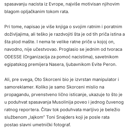
spasavanju nacista iz Evrope, najviše motivisan njihovim
blagom opljačkanim tokom rata.
Pri tome, napisao je više knjiga o svojim ratnim i poratnim
doživljajima, ali teško je razdvojiti šta je od tih priča istina a
šta plod mašte. I nema te velike ratne priče u kojoj on,
navodno, nije učestvovao. Proglasio se jednim od tvoraca
ODESSE (Organizacija za pomoć nacistima), savetnikom
egipatskog premijera Nasera, ljubavnikom Evite Peron.
Ali, pre svega, Oto Skorceni bio je izvrstan manipulator i
samoreklamer. Koliko je samo Skorceni mislio na
propagandu, prvenstveno lično isticanje, ukazuje to što je
u poduhvat spasavanja Musolinija poveo i jednog čuvenog
ratnog reportera. Čitav tok poduhvata marljivo je beležio
službenom „lajkom” Toni Snajders koji je posle rata
postao slavni umetnički fotograf.