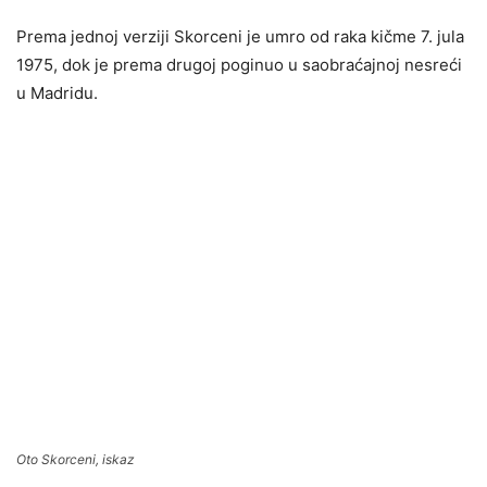
Prema jednoj verziji Skorceni je umro od raka kičme 7. jula
1975, dok je prema drugoj poginuo u saobraćajnoj nesreći
u Madridu.
Oto Skorceni, iskaz