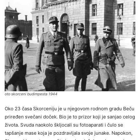
oto skorceni budimpesta 1944
Oko 23 časa Skorceniju je u njegovom rodnom gradu Beču
priređen svečani doček. Bio je to prizor koji je sanjao celog
života. Svuda naokolo škljocali su fotoaparati i čulo se
tapšanje mase koja je pozdravljala svoje junake. Napokon,