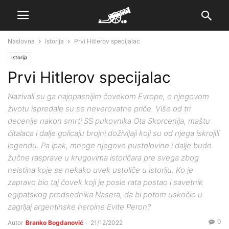
Naslovna
Istorija
Prvi Hitlerov specijalac
Istorija
Prvi Hitlerov specijalac
Nazivali su ga najopasnijim čovekom Evrope, o njegovom
životu ispredale su se neverovatne priče. Više od tri
decenije nakon smrti SS pukovnika Ota Skorcenija, maštu
čitalaca i dalje golicaju brojni doživljaji koji su od njega iskrojili
legendu. Pa ipak, mnoge njegove pustolovine i dalje bude
žučne rasprave u krugovima istoričara pre svega zbog
neistina koje se nekako uvek ustoliče u istoriju. Ko je
zapravo bio taj čovek koji je posle rata postao i savetnik
egipatskog predsednika Nasera, da bi potom uskočio u
zagrljaj argentinske heroine Evite Peron?
0
Autor
Branko Bogdanović
-
21/12/2022