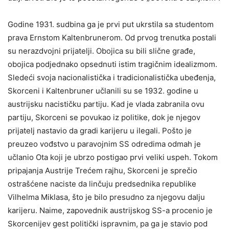
Godine 1931. sudbina ga je prvi put ukrstila sa studentom
prava Ernstom Kaltenbrunerom. Od prvog trenutka postali
su nerazdvojni prijatelji. Obojica su bili slične građe,
obojica podjednako opsednuti istim tragičnim idealizmom.
Sledeći svoja nacionalistička i tradicionalistička ubeđenja,
Skorceni i Kaltenbruner učlanili su se 1932. godine u
austrijsku nacističku partiju. Kad je vlada zabranila ovu
partiju, Skorceni se povukao iz politike, dok je njegov
prijatelj nastavio da gradi karijeru u ilegali. Pošto je
preuzeo vođstvo u paravojnim SS odredima odmah je
učlanio Ota koji je ubrzo postigao prvi veliki uspeh. Tokom
pripajanja Austrije Trećem rajhu, Skorceni je sprečio
ostrašćene naciste da linčuju predsednika republike
Vilhelma Miklasa, što je bilo presudno za njegovu dalju
karijeru. Naime, zapovednik austrijskog SS-a procenio je
Skorcenijev gest politički ispravnim, pa ga je stavio pod