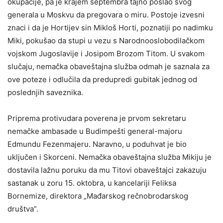
okupacije, pa je krajem septembra tajno poslao svog
generala u Moskvu da pregovara o miru. Postoje izvesni
znaci i da je Hortijev sin Mikloš Horti, poznatiji po nadimku
Miki, pokušao da stupi u vezu s Narodnooslobodilačkom
vojskom Jugoslavije i Josipom Brozom Titom. U svakom
slučaju, nemačka obaveštajna služba odmah je saznala za
ove poteze i odlučila da predupredi gubitak jednog od
poslednjih saveznika.
Priprema protivudara poverena je prvom sekretaru
nemačke ambasade u Budimpešti general-majoru
Edmundu Fezenmajeru. Naravno, u poduhvat je bio
uključen i Skorceni. Nemačka obaveštajna služba Mikiju je
dostavila lažnu poruku da mu Titovi obaveštajci zakazuju
sastanak u zoru 15. oktobra, u kancelariji Feliksa
Bornemize, direktora „Mađarskog rečnobrodarskog
društva”.