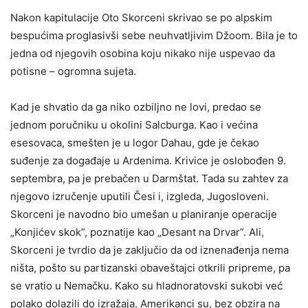
Nakon kapitulacije Oto Skorceni skrivao se po alpskim
bespućima proglasivši sebe neuhvatljivim Džoom. Bila je to
jedna od njegovih osobina koju nikako nije uspevao da
potisne – ogromna sujeta.
Kad je shvatio da ga niko ozbiljno ne lovi, predao se
jednom poručniku u okolini Salcburga. Kao i većina
esesovaca, smešten je u logor Dahau, gde je čekao
suđenje za događaje u Ardenima. Krivice je oslobođen 9.
septembra, pa je prebačen u Darmštat. Tada su zahtev za
njegovo izručenje uputili Česi i, izgleda, Jugosloveni.
Skorceni je navodno bio umešan u planiranje operacije
„Konjićev skok”, poznatije kao „Desant na Drvar”. Ali,
Skorceni je tvrdio da je zaključio da od iznenađenja nema
ništa, pošto su partizanski obaveštajci otkrili pripreme, pa
se vratio u Nemačku. Kako su hladnoratovski sukobi već
polako dolazili do izražaja, Amerikanci su, bez obzira na