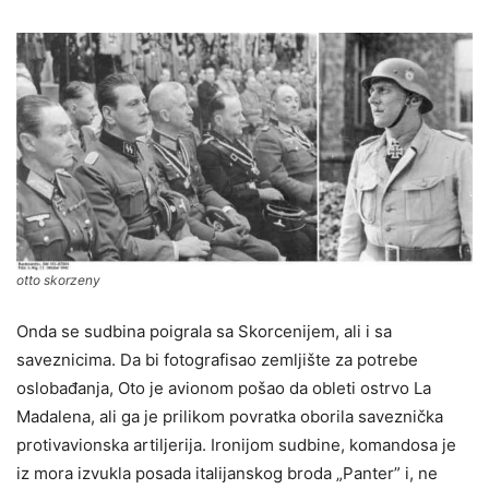
otto skorzeny
Onda se sudbina poigrala sa Skorcenijem, ali i sa
saveznicima. Da bi fotografisao zemljište za potrebe
oslobađanja, Oto je avionom pošao da obleti ostrvo La
Madalena, ali ga je prilikom povratka oborila saveznička
protivavionska artiljerija. Ironijom sudbine, komandosa je
iz mora izvukla posada italijanskog broda „Panter” i, ne