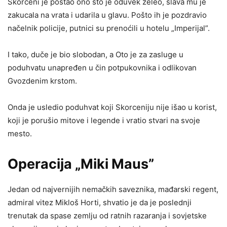
Skorceni je postao ono što je oduvek želeo, slava mu je
zakucala na vrata i udarila u glavu. Pošto ih je pozdravio
načelnik policije, putnici su prenoćili u hotelu „Imperijal”.
I tako, duče je bio slobodan, a Oto je za zasluge u
poduhvatu unapređen u čin potpukovnika i odlikovan
Gvozdenim krstom.
Onda je usledio poduhvat koji Skorceniju nije išao u korist,
koji je porušio mitove i legende i vratio stvari na svoje
mesto.
Operacija „Miki Maus”
Jedan od najvernijih nemačkih saveznika, mađarski regent,
admiral vitez Mikloš Horti, shvatio je da je poslednji
trenutak da spase zemlju od ratnih razaranja i sovjetske