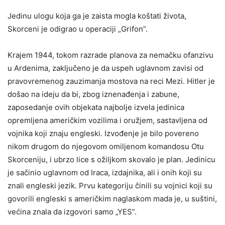
Jedinu ulogu koja ga je zaista mogla koštati života,
Skorceni je odigrao u operaciji „Grifon”.
Krajem 1944, tokom razrade planova za nemačku ofanzivu
u Ardenima, zaključeno je da uspeh uglavnom zavisi od
pravovremenog zauzimanja mostova na reci Mezi. Hitler je
došao na ideju da bi, zbog iznenađenja i zabune,
zaposedanje ovih objekata najbolje izvela jedinica
opremljena američkim vozilima i oružjem, sastavljena od
vojnika koji znaju engleski. Izvođenje je bilo povereno
nikom drugom do njegovom omiljenom komandosu Otu
Skorceniju, i ubrzo lice s ožiljkom skovalo je plan. Jedinicu
je sačinio uglavnom od Iraca, izdajnika, ali i onih koji su
znali engleski jezik. Prvu kategoriju činili su vojnici koji su
govorili engleski s američkim naglaskom mada je, u suštini,
većina znala da izgovori samo „YES”.