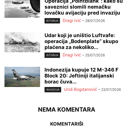
Operacija „Pointblank“: kako su
saveznici slomili nemačku
lovačku avijaciju pred invaziju
Dragi Ivić
-
28/07/2026
ISTORIJA
Udar koji je uništio Luftvafe:
operacija „Bodenplate“ skupo
plaćena za nekoliko...
Dragi Ivić
-
25/07/2026
ISTORIJA
Indonezija kupuje 12 M-346 F
Block 20: Jeftiniji italijanski
borac čuva...
Uroš Bogdanović
-
22/07/2026
AVIJACIJA
NEMA KOMENTARA
KOMENTARIŠI