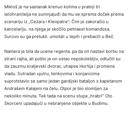
Mikloš je na sastanak krenuo kolima u pratnji tri
telohranitelja ne sumnjajuđi da mu se sprema doček prema
scenariju iz „Cezara i Kleopatre”. Čim je zakoračio u
kancelariju. na njega je skočilo petnaest komandosa.
Surovo su ga pretukli. umotali u tepih i prebacili u Beč.
Namera je bila da ucene regenta. pa da on nastavi borbu na
strani rajha, ali pošto je on ostao nepokolebljiv, odlučili su
da zauzmu kraljevski dvorac. uhapse Hortija i promene
vladu. Sutradan ujutru, tenkovima i konjanicima
suprotstavio se samo jedan gardijski bataljon s kapetanom
Andrašem Kalajem na čelu. Otpor je bio slomljen za
nekoliko minuta. Tek tada na scenu stupa „hrabri” Oto
Skorceni upadajući u nebranjene objekte u Budimu.