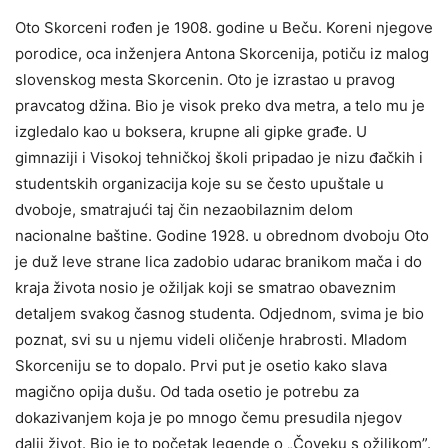
Oto Skorceni rođen je 1908. godine u Beču. Koreni njegove
porodice, oca inženjera Antona Skorcenija, potiču iz malog
slovenskog mesta Skorcenin. Oto je izrastao u pravog
pravcatog džina. Bio je visok preko dva metra, a telo mu je
izgledalo kao u boksera, krupne ali gipke građe. U
gimnaziji i Visokoj tehničkoj školi pripadao je nizu đačkih i
studentskih organizacija koje su se često upuštale u
dvoboje, smatrajući taj čin nezaobilaznim delom
nacionalne baštine. Godine 1928. u obrednom dvoboju Oto
je duž leve strane lica zadobio udarac branikom mača i do
kraja života nosio je ožiljak koji se smatrao obaveznim
detaljem svakog časnog studenta. Odjednom, svima je bio
poznat, svi su u njemu videli oličenje hrabrosti. Mladom
Skorceniju se to dopalo. Prvi put je osetio kako slava
magično opija dušu. Od tada osetio je potrebu za
dokazivanjem koja je po mnogo čemu presudila njegov
dalji život. Bio je to početak legende o „Čoveku s ožiljkom”.