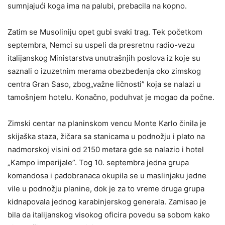
sumnjajući koga ima na palubi, prebacila na kopno.
Zatim se Musoliniju opet gubi svaki trag. Tek početkom
septembra, Nemci su uspeli da presretnu radio-vezu
italijanskog Ministarstva unutrašnjih poslova iz koje su
saznali o izuzetnim merama obezbeđenja oko zimskog
centra Gran Saso, zbog„važne ličnosti” koja se nalazi u
tamošnjem hotelu. Konačno, poduhvat je mogao da počne.
Zimski centar na planinskom vencu Monte Karlo činila je
skijaška staza, žičara sa stanicama u podnožju i plato na
nadmorskoj visini od 2150 metara gde se nalazio i hotel
„Kampo imperijale”. Tog 10. septembra jedna grupa
komandosa i padobranaca okupila se u maslinjaku jedne
vile u podnožju planine, dok je za to vreme druga grupa
kidnapovala jednog karabinjerskog generala. Zamisao je
bila da italijanskog visokog oficira povedu sa sobom kako