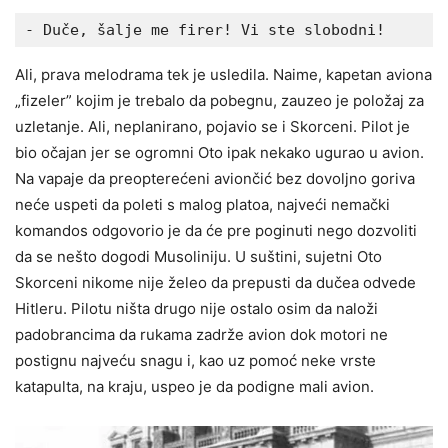
- Duče, šalje me firer! Vi ste slobodni!
Ali, prava melodrama tek je usledila. Naime, kapetan aviona
„fizeler” kojim je trebalo da pobegnu, zauzeo je položaj za
uzletanje. Ali, neplanirano, pojavio se i Skorceni. Pilot je
bio očajan jer se ogromni Oto ipak nekako ugurao u avion.
Na vapaje da preopterećeni aviončić bez dovoljno goriva
neće uspeti da poleti s malog platoa, najveći nemački
komandos odgovorio je da će pre poginuti nego dozvoliti
da se nešto dogodi Musoliniju. U suštini, sujetni Oto
Skorceni nikome nije želeo da prepusti da dučea odvede
Hitleru. Pilotu ništa drugo nije ostalo osim da naloži
padobrancima da rukama zadrže avion dok motori ne
postignu najveću snagu i, kao uz pomoć neke vrste
katapulta, na kraju, uspeo je da podigne mali avion.