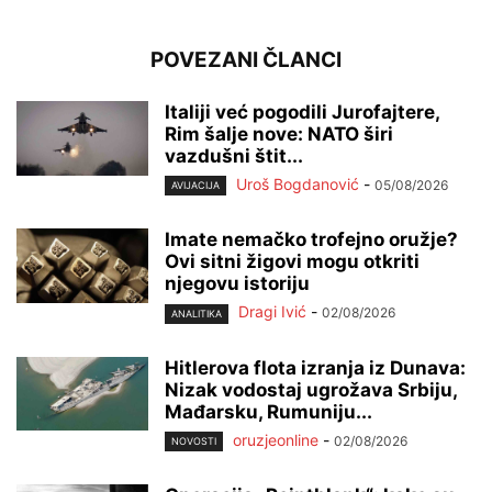
POVEZANI ČLANCI
Italiji već pogodili Jurofajtere,
Rim šalje nove: NATO širi
vazdušni štit...
Uroš Bogdanović
-
05/08/2026
AVIJACIJA
Imate nemačko trofejno oružje?
Ovi sitni žigovi mogu otkriti
njegovu istoriju
Dragi Ivić
-
02/08/2026
ANALITIKA
Hitlerova flota izranja iz Dunava:
Nizak vodostaj ugrožava Srbiju,
Mađarsku, Rumuniju...
oruzjeonline
-
02/08/2026
NOVOSTI