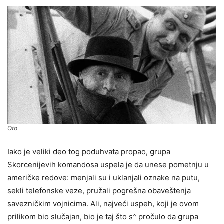
Oto
Iako je veliki deo tog poduhvata propao, grupa
Skorcenijevih komandosa uspela je da unese pometnju u
američke redove: menjali su i uklanjali oznake na putu,
sekli telefonske veze, pružali pogrešna obaveštenja
savezničkim vojnicima. Ali, najveći uspeh, koji je ovom
prilikom bio slučajan, bio je taj što s^ pročulo da grupa