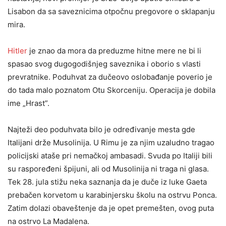
Lisabon da sa saveznicima otpočnu pregovore o sklapanju
mira.
Hitler
je znao da mora da preduzme hitne mere ne bi li
spasao svog dugogodišnjeg saveznika i oborio s vlasti
prevratnike. Poduhvat za dučeovo oslobađanje poverio je
do tada malo poznatom Otu Skorceniju. Operacija je dobila
ime „Hrast”.
Najteži deo poduhvata bilo je određivanje mesta gde
Italijani drže Musolinija. U Rimu je za njim uzaludno tragao
policijski ataše pri nemačkoj ambasadi. Svuda po Italiji bili
su raspoređeni špijuni, ali od Musolinija ni traga ni glasa.
Tek 28. jula stižu neka saznanja da je duče iz luke Gaeta
prebačen korvetom u karabinjersku školu na ostrvu Ponca.
Zatim dolazi obaveštenje da je opet premešten, ovog puta
na ostrvo La Madalena.