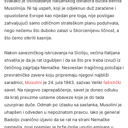
svakako je oslobađanje italijanskog diktatora dučea Benita
Musolinija. Ni taj uspeh, koji je odjeknuo duž zaraćene i
opustošene Evrope kao nijedan pre toga, nije postigao
zahvaljujući samo odličnom strateškom planu poduhvata,
nego nečemu što duboko zalazi u Skorcenijevu ličnost, a
što ćemo otkriti kasnije.
Nakon savezničkog iskrcavanja na Siciliju, većina Italijana
shvatila je da je rat izgubljen i da se što pre treba izvući iz
čeličnog zagrljaja Nemačke. Nesvestan tragičnog položaja i
prevratničke zavere koju pripremaju njegovi najbliži
saradnici,
Musolini
je 24. jula 1943. sazvao Veliki
fašistički
savet. Na njegovo zaprepašćenje, savet je doneo odluku
da kralj preuzme ustavne obaveze koje je do tada
uzurpirao duče. Odmah po izlasku sa sastanka, Musolini je
uhapšen i odveden u nepoznatom pravcu. Iako je general
Badoljo zvanično izjavio da se rat na strani Nemačke
nastavlja, novi premijer je brže-bolje uputio emisare u