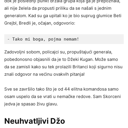
dok je poslednji punkt držala grupa koja ga je prepoznala,
ali nije želela da propusti priliku da se našali s jednim
generalom. Kad su ga upitali ko je bio suprug glumice Beti
Grejbl, Bredli je, očajan, odgovorio:
- Tako mi boga, pojma nemam! 
Zadovoljni sobom, policajci su, propuštajući generala,
pobedonosno objasnili da je to Džeki Kugan. Može samo
da se zamisli kako su tek prolazili Britanci koji sigurno nisu
znali odgovor na većinu ovakvih pitanja!
Sve se završilo tako što je od 44 elitna komandosa samo
osam uspelo da se vrati u nemačke redove. Sam Skorceni
jedva je spasao živu glavu.
Neuhvatljivi Džo