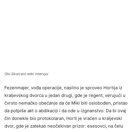
Oto Skorceni retki intervjui
Fezenmajer, vođa operacije, nasilno je sproveo Hortija iz
kraljevskog dvorca u jedan drugi, gde je regent, verujući u
čvrsto nemačko obećanje da će Miki biti oslobođen, pristao
da potpiše akt o abdikaciji i da ode u izgnanstvo. Da bi ovaj
čin donekle bio protokolaran, Horti je vraćen u kraljevski
dvor, gde je zatekao neočekivan prizor: esesovci, na čelu