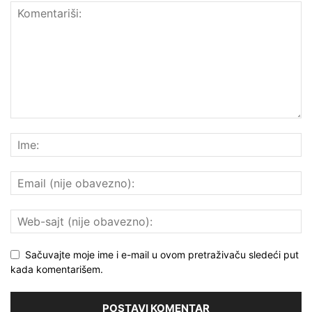
Sačuvajte moje ime i e-mail u ovom pretraživaču sledeći put
kada komentarišem.