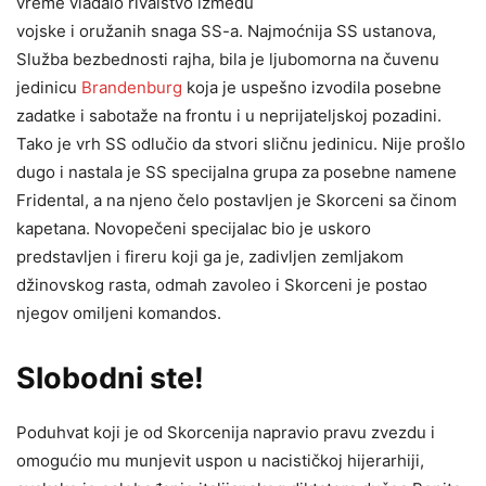
vreme vladalo rivalstvo između
vojske i oružanih snaga SS-a. Najmoćnija SS ustanova,
Služba bezbednosti rajha, bila je ljubomorna na čuvenu
jedinicu
Brandenburg
koja je uspešno izvodila posebne
zadatke i sabotaže na frontu i u neprijateljskoj pozadini.
Tako je vrh SS odlučio da stvori sličnu jedinicu. Nije prošlo
dugo i nastala je SS specijalna grupa za posebne namene
Fridental, a na njeno čelo postavljen je Skorceni sa činom
kapetana. Novopečeni specijalac bio je uskoro
predstavljen i fireru koji ga je, zadivljen zemljakom
džinovskog rasta, odmah zavoleo i Skorceni je postao
njegov omiljeni komandos.
Slobodni ste!
Poduhvat koji je od Skorcenija napravio pravu zvezdu i
omogućio mu munjevit uspon u nacističkoj hijerarhiji,