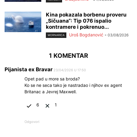
Kina pokazala borbenu proveru
„Sičuana“: Tip 076 ispalio
kontramere i pokrenuo...
Uroš Bogdanović
-
03/08/2026
MORNARICA
1 KOMENTAR
Pijanista ex Bravar
23/04/2026 U 17:50
Opet pad u more sa broda?
Ko se ne seca tako je nastradao i njihov ex agent
Britanac a Jevrej Maxwell.
6
1
Odgovori