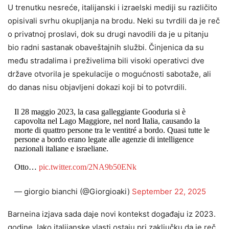
U trenutku nesreće, italijanski i izraelski mediji su različito
opisivali svrhu okupljanja na brodu. Neki su tvrdili da je reč
o privatnoj proslavi, dok su drugi navodili da je u pitanju
bio radni sastanak obaveštajnih službi. Činjenica da su
među stradalima i preživelima bili visoki operativci dve
države otvorila je spekulacije o mogućnosti sabotaže, ali
do danas nisu objavljeni dokazi koji bi to potvrdili.
Il 28 maggio 2023, la casa galleggiante Gooduria si è
capovolta nel Lago Maggiore, nel nord Italia, causando la
morte di quattro persone tra le ventitré a bordo. Quasi tutte le
persone a bordo erano legate alle agenzie di intelligence
nazionali italiane e israeliane.
Otto…
pic.twitter.com/2NA9b50ENk
— giorgio bianchi (@Giorgioaki)
September 22, 2025
Barneina izjava sada daje novi kontekst događaju iz 2023.
godine. Iako italijanske vlasti ostaju pri zaključku da je reč