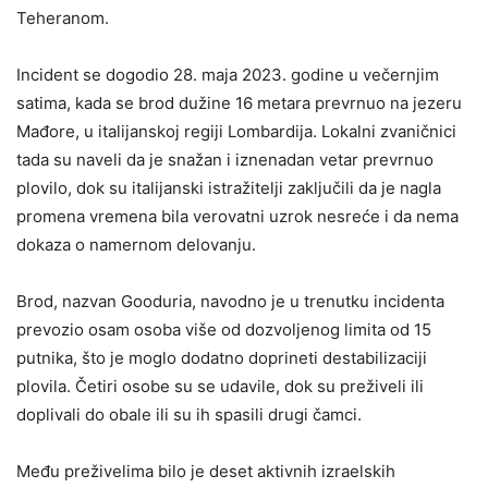
Teheranom.
Incident se dogodio 28. maja 2023. godine u večernjim
satima, kada se brod dužine 16 metara prevrnuo na jezeru
Mađore, u italijanskoj regiji Lombardija. Lokalni zvaničnici
tada su naveli da je snažan i iznenadan vetar prevrnuo
plovilo, dok su italijanski istražitelji zaključili da je nagla
promena vremena bila verovatni uzrok nesreće i da nema
dokaza o namernom delovanju.
Brod, nazvan Gooduria, navodno je u trenutku incidenta
prevozio osam osoba više od dozvoljenog limita od 15
putnika, što je moglo dodatno doprineti destabilizaciji
plovila. Četiri osobe su se udavile, dok su preživeli ili
doplivali do obale ili su ih spasili drugi čamci.
Među preživelima bilo je deset aktivnih izraelskih