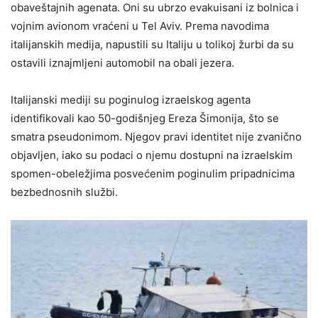
obaveštajnih agenata. Oni su ubrzo evakuisani iz bolnica i
vojnim avionom vraćeni u Tel Aviv. Prema navodima
italijanskih medija, napustili su Italiju u tolikoj žurbi da su
ostavili iznajmljeni automobil na obali jezera.
Italijanski mediji su poginulog izraelskog agenta
identifikovali kao 50-godišnjeg Ereza Šimonija, što se
smatra pseudonimom. Njegov pravi identitet nije zvanično
objavljen, iako su podaci o njemu dostupni na izraelskim
spomen-obeležjima posvećenim poginulim pripadnicima
bezbednosnih službi.