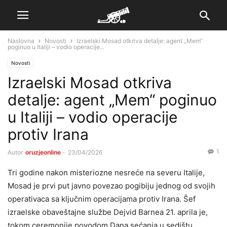
Naslovna
Novosti
Izraelski Mosad otkriva detalje: agent „Mem“
poginuo u Italiji – vodio operacije...
Novosti
Izraelski Mosad otkriva
detalje: agent „Mem“ poginuo
u Italiji – vodio operacije
protiv Irana
1
Autor
oruzjeonline
-
23/04/2026
Tri godine nakon misteriozne nesreće na severu Italije,
Mosad je prvi put javno povezao pogibiju jednog od svojih
operativaca sa ključnim operacijama protiv Irana. Šef
izraelske obaveštajne službe Dejvid Barnea 21. aprila je,
tokom ceremonije povodom Dana sećanja u sedištu