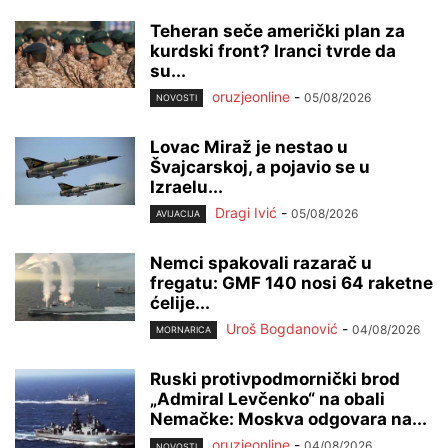
Teheran seče američki plan za
kurdski front? Iranci tvrde da
su...
oruzjeonline
-
05/08/2026
NOVOSTI
Lovac Miraž je nestao u
Švajcarskoj, a pojavio se u
Izraelu...
Dragi Ivić
-
05/08/2026
AVIJACIJA
Nemci spakovali razarač u
fregatu: GMF 140 nosi 64 raketne
ćelije...
Uroš Bogdanović
-
04/08/2026
MORNARICA
Ruski protivpodmornički brod
„Admiral Levčenko“ na obali
Nemačke: Moskva odgovara na...
oruzjeonline
-
04/08/2026
NOVOSTI