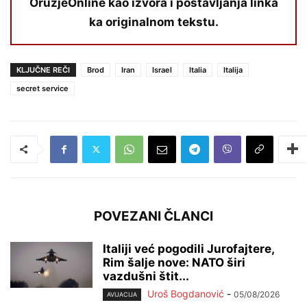
OružjeOnline kao izvora i postavljanja linka
ka originalnom tekstu.
KLJUČNE REČI
Brod
Iran
Israel
Italia
Italija
secret service
POVEZANI ČLANCI
Italiji već pogodili Jurofajtere,
Rim šalje nove: NATO širi
vazdušni štit...
Uroš Bogdanović
-
05/08/2026
AVIJACIJA