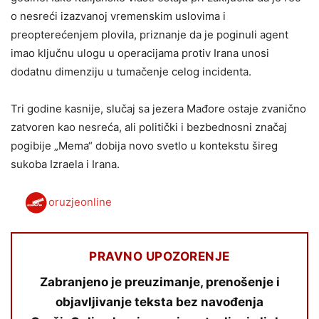
o nesreći izazvanoj vremenskim uslovima i
preopterećenjem plovila, priznanje da je poginuli agent
imao ključnu ulogu u operacijama protiv Irana unosi
dodatnu dimenziju u tumačenje celog incidenta.
Tri godine kasnije, slučaj sa jezera Mađore ostaje zvanično
zatvoren kao nesreća, ali politički i bezbednosni značaj
pogibije „Mema“ dobija novo svetlo u kontekstu šireg
sukoba Izraela i Irana.
oruzjeonline
PRAVNO UPOZORENJE
Zabranjeno je preuzimanje, prenošenje i
objavljivanje teksta bez navođenja