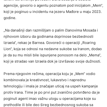
agencije, govorio o agentu poznatom pod inicijalom „Mem“,
koji je poginuo u incidentu na jezeru Mađore u maju 2023.
godine.
„Na današnji dan razmišljam o palim članovima Mosada i
njihovom izboru da godinama doprinose bezbednosti
Izraela“, rekao je Barnea. Govoreći o operaciji „Roaring
Lion“, koja se odnosi na nedavne sukobe sa Iranom, dodao
je da su mu misli bile ispunjene ponosom na delo „Mema“,
koji je stradao van Izraela dok je izvršavao svoje dužnosti.
Prema njegovim rečima, operacija koju je „Mem“ vodio
kombinovala je kreativnost, lukavstvo i naprednu
tehnologiju i imala je značajan uticaj na uspeh kampanje
protiv Irana. Time je po prvi put zvanično potvrđeno da je
poginuli agent imao važnu ulogu u operacijama koje su
prethodile ili bile deo šireg bezbednosnog sukoba sa