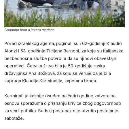
Gooduria brod u jezeru mađore
Pored izraelskog agenta, poginuli su i 62-godišnji Klaudio
Alonzi i 53-godišnja Ticijana Barnobi, za koje su italijanske
bezbednosne službe potvrdile da su njihovi obaveštajni
operativci. Četvrta žrtva bila je 50-godišnja ruska
državljanka Ana Božkova, za koju se veruje da je bila
supruga Klaudija Karminatija, kapetana broda.
Karminati je kasnije osuđen na četiri godine zatvora na
osnovu sporazuma o priznanju krivice zbog odgovornosti
za smrt putnika. Sudski postupak nije utvrdio postojanje
sabotaže.