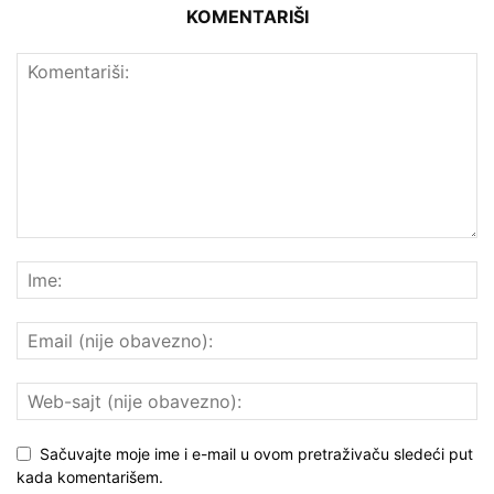
KOMENTARIŠI
Sačuvajte moje ime i e-mail u ovom pretraživaču sledeći put
kada komentarišem.