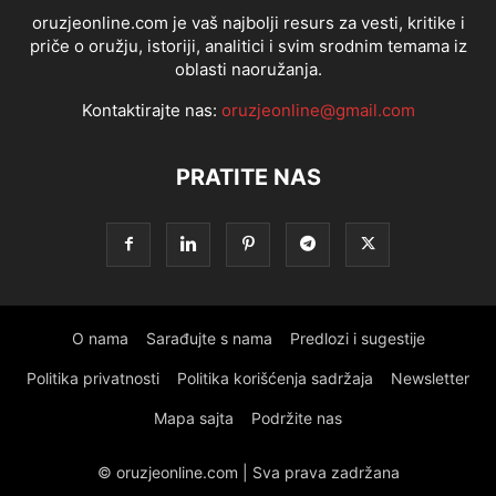
oruzjeonline.com je vaš najbolji resurs za vesti, kritike i
priče o oružju, istoriji, analitici i svim srodnim temama iz
oblasti naoružanja.
Kontaktirajte nas:
oruzjeonline@gmail.com
PRATITE NAS
O nama
Sarađujte s nama
Predlozi i sugestije
Politika privatnosti
Politika korišćenja sadržaja
Newsletter
Mapa sajta
Podržite nas
© oruzjeonline.com | Sva prava zadržana