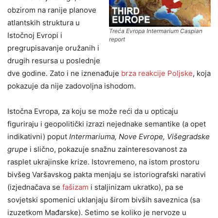
obzirom na ranije planove
atlantskih struktura u
Treća Evropa Intermarium Caspian
Istočnoj Evropi i
report
pregrupisavanje oružanih i
drugih resursa u poslednje
dve godine. Zato i ne iznenađuje
brza reakcije Poljske
, koja
pokazuje da nije zadovoljna ishodom.
Istočna Evropa, za koju se može reći da u opticaju
figuriraju i geopolitički izrazi nejednake semantike (a opet
indikativni) poput
Intermariuma, Nove Evrope, Višegradske
grupe
i slično, pokazuje snažnu zainteresovanost za
rasplet ukrajinske krize. Istovremeno, na istom prostoru
bivšeg Varšavskog pakta menjaju se istoriografski narativi
(izjednačava se
fašizam
i staljinizam ukratko), pa se
sovjetski spomenici uklanjaju širom bivših saveznica (sa
izuzetkom Mađarske). Setimo se koliko je nervoze u