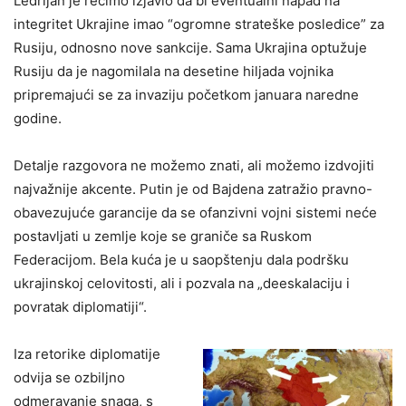
Ledrijan je recimo izjavio da bi eventualni napad na
integritet Ukrajine imao “ogromne strateške posledice” za
Rusiju, odnosno nove sankcije. Sama Ukrajina optužuje
Rusiju da je nagomilala na desetine hiljada vojnika
pripremajući se za invaziju početkom januara naredne
godine.
Detalje razgovora ne možemo znati, ali možemo izdvojiti
najvažnije akcente. Putin je od Bajdena zatražio pravno-
obavezujuće garancije da se ofanzivni vojni sistemi neće
postavljati u zemlje koje se graniče sa Ruskom
Federacijom. Bela kuća je u saopštenju dala podršku
ukrajinskoj celovitosti, ali i pozvala na „deeskalaciju i
povratak diplomatiji“.
Iza retorike diplomatije
odvija se ozbiljno
odmeravanje snaga, s