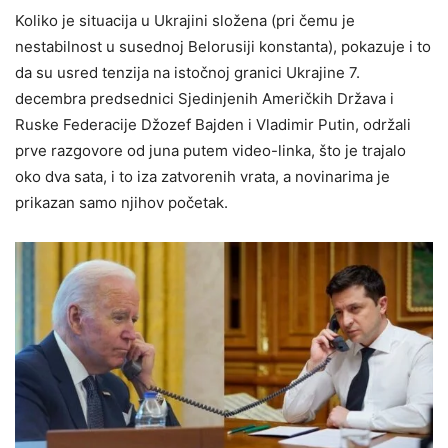
Koliko je situacija u Ukrajini složena (pri čemu je
nestabilnost u susednoj Belorusiji konstanta), pokazuje i to
da su usred tenzija na istočnoj granici Ukrajine 7.
decembra predsednici Sjedinjenih Američkih Država i
Ruske Federacije Džozef Bajden i Vladimir Putin, održali
prve razgovore od juna putem video-linka, što je trajalo
oko dva sata, i to iza zatvorenih vrata, a novinarima je
prikazan samo njihov početak.