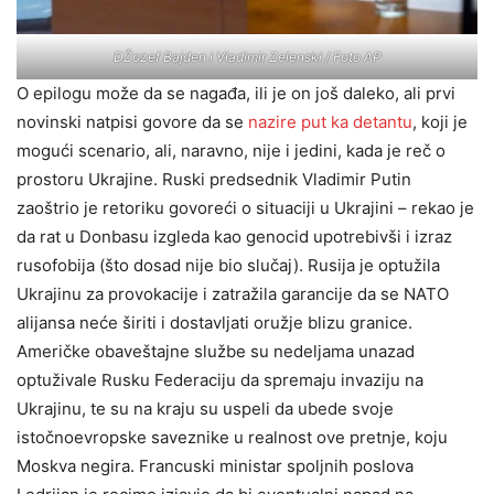
DŽozef Bajden i Vladimir Zelenski / Foto AP
O epilogu može da se nagađa, ili je on još daleko, ali prvi
novinski natpisi govore da se
nazire put ka detantu
, koji je
mogući scenario, ali, naravno, nije i jedini, kada je reč o
prostoru Ukrajine. Ruski predsednik Vladimir Putin
zaoštrio je retoriku govoreći o situaciji u Ukrajini – rekao je
da rat u Donbasu izgleda kao genocid upotrebivši i izraz
rusofobija (što dosad nije bio slučaj). Rusija je optužila
Ukrajinu za provokacije i zatražila garancije da se NATO
alijansa neće širiti i dostavljati oružje blizu granice.
Američke obaveštajne službe su nedeljama unazad
optuživale Rusku Federaciju da spremaju invaziju na
Ukrajinu, te su na kraju su uspeli da ubede svoje
istočnoevropske saveznike u realnost ove pretnje, koju
Moskva negira. Francuski ministar spoljnih poslova