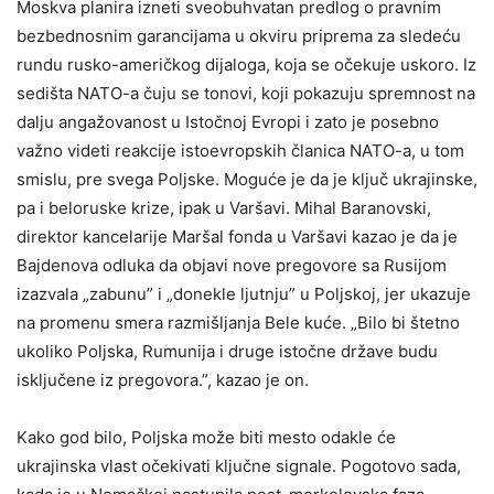
Moskva planira izneti sveobuhvatan predlog o pravnim
bezbednosnim garancijama u okviru priprema za sledeću
rundu rusko-američkog dijaloga, koja se očekuje uskoro. Iz
sedišta NATO-a čuju se tonovi, koji pokazuju spremnost na
dalju angažovanost u Istočnoj Evropi i zato je posebno
važno videti reakcije istoevropskih članica NATO-a, u tom
smislu, pre svega Poljske. Moguće je da je ključ ukrajinske,
pa i beloruske krize, ipak u Varšavi. Mihal Baranovski,
direktor kancelarije Maršal fonda u Varšavi kazao je da je
Bajdenova odluka da objavi nove pregovore sa Rusijom
izazvala „zabunu” i „donekle ljutnju” u Poljskoj, jer ukazuje
na promenu smera razmišljanja Bele kuće. „Bilo bi štetno
ukoliko Poljska, Rumunija i druge istočne države budu
isključene iz pregovora.”, kazao je on.
Kako god bilo, Poljska može biti mesto odakle će
ukrajinska vlast očekivati ključne signale. Pogotovo sada,