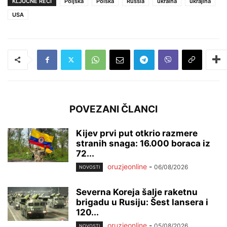
KLJUČNE REČI
Poljska
Polska
Russia
ukraina
ukrajina
USA
POVEZANI ČLANCI
Kijev prvi put otkrio razmere
stranih snaga: 16.000 boraca iz
72...
oruzjeonline
-
06/08/2026
NOVOSTI
Severna Koreja šalje raketnu
brigadu u Rusiju: Šest lansera i
120...
oruzjeonline
-
05/08/2026
NOVOSTI