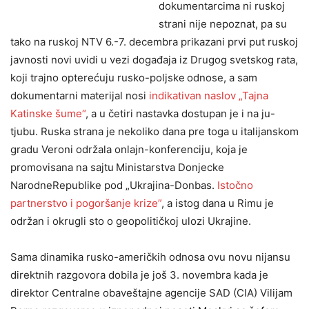
dokumentarcima ni ruskoj
strani nije nepoznat, pa su
tako na ruskoj NTV 6.-7. decembra prikazani prvi put ruskoj
javnosti novi uvidi u vezi događaja iz Drugog svetskog rata,
koji trajno opterećuju rusko-poljske
odnose, a sam
dokumentarni materijal nosi
indikativan naslov „Tajna
Katinske šume“
, a u četiri nastavka dostupan je i na ju-
tjubu. Ruska strana je nekoliko dana pre toga u italijanskom
gradu Veroni održala onlajn-konferenciju, koja je
promovisana na sajtu
Ministarstva Donjecke
NarodneRepublike pod „Ukrajina-Donbas.
Istočno
partnerstvo i pogoršanje krize”
, a istog dana u Rimu je
održan i okrugli sto o geopolitičkoj ulozi Ukrajine.
Sama dinamika rusko-američkih odnosa ovu novu nijansu
direktnih razgovora dobila je još 3. novembra kada je
direktor Centralne obaveštajne agencije SAD (CIA) Vilijam