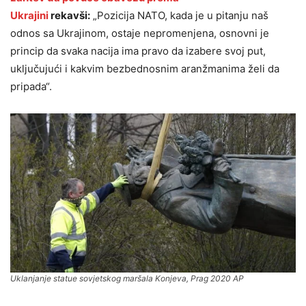
Ukrajini
rekavši:
„Pozicija NATO, kada je u pitanju naš
odnos sa Ukrajinom, ostaje nepromenjena, osnovni je
princip da svaka nacija ima pravo da izabere svoj put,
uključujući i kakvim bezbednosnim aranžmanima želi da
pripada“.
Uklanjanje statue sovjetskog maršala Konjeva, Prag 2020 AP