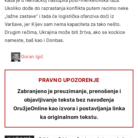
kada je u Nemačkoj nastupila post-merkelovska faza.
Ukoliko dođe do razrastanja konflikta putem recimo neke
„lažne zastave” i tada će logistička ofanziva doći iz
Varšave, jer Kijev sam nema kapaciteta za tako nešto.
Drugim rečima, Ukrajina može biti žrtva, ako se kockice
nameste, baš kao i Donbas.
Goran Igić
PRAVNO UPOZORENJE
Zabranjeno je preuzimanje, prenošenje i
objavljivanje teksta bez navođenja
OružjeOnline kao izvora i postavljanja linka
ka originalnom tekstu.