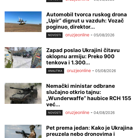
Automobil tvorca ruskog drona
„Upir“ dignut u vazduh: Vozač
poginuo, direktor...
oruzjeonline
-
05/08/2026
NOVOSTI
Zapad poslao Ukrajini čitavu
oklopnu armiju: Preko 900
tenkova i 1.300...
oruzjeonline
-
05/08/2026
ANALITIKA
Nemački ministar odbrane
slučajno otkrio tajnu:
„Wunderwaffe“ haubice RCH 155
već...
oruzjeonline
-
04/08/2026
NOVOSTI
Pet prema jedan: Kako je Ukrajina
preuzela nebo dronovima i