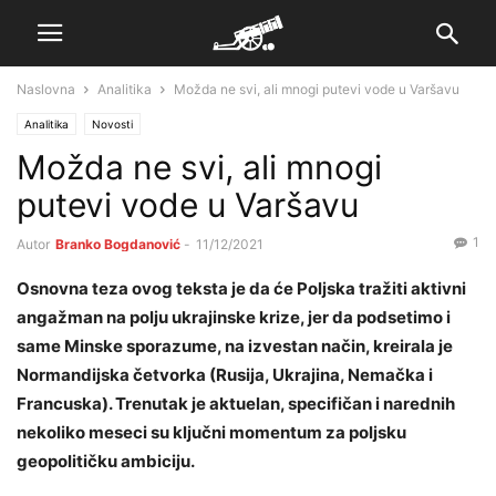
Naslovna
Analitika
Možda ne svi, ali mnogi putevi vode u Varšavu
Analitika
Novosti
Možda ne svi, ali mnogi
putevi vode u Varšavu
1
Autor
Branko Bogdanović
-
11/12/2021
Osnovna teza ovog teksta je da će Poljska tražiti aktivni
angažman na polju ukrajinske krize, jer da podsetimo i
same Minske sporazume, na izvestan način, kreirala je
Normandijska četvorka (Rusija, Ukrajina, Nemačka i
Francuska). Trenutak je aktuelan, specifičan i narednih
nekoliko meseci su ključni momentum za poljsku
geopolitičku ambiciju.