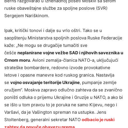
Berns razgovarao u iznenadnoj poseti Moskvi sa šefom
ruske obaveštajne službe za spoljne poslove (SVR)
Sergejem Nariškinom.
Ipak, kritički tonovi i dalje su vrlo oštri. Tako se u
saopštenju Ministarstva spoljnih poslova Ruske Federacije
kaže: „Ne mogu se drugačije tumačiti sve
češće
neplanirane vojne vežbe SAD i njihovih saveznika u
Crnom moru
. Avioni zemalja-članica NATO-a, uključujući
strateške bombardere, redovno izvode provokativne
letove i opasne manevre kod ruskog granica. Nastavlja
se
vojno osvajanje teritorije Ukrajine
, pumpanje zemlje
oružjem“. Moskva zapravo odlučno zahteva da se zvanično
poništi odluka o prijemu Ukrajine i Gruzije u NATO, a ako bi
se išlo u tom pravcu to je poruka ne samo Kijevu, nego i
Varšavi, da je Vašington spreman na ustupke. Jens
Stoltenberg, generalni sekretar NATO
odbacio je ruski
zahtev da povuče obavezu prema