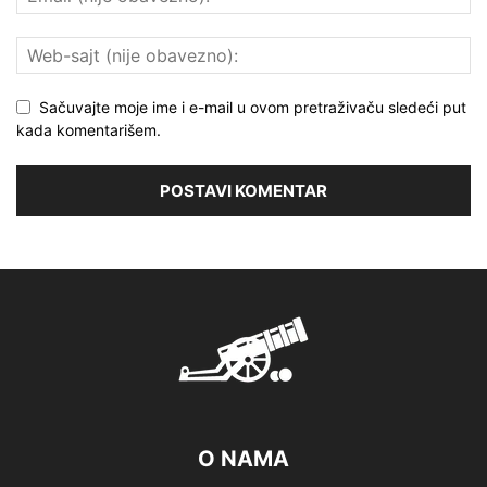
Sačuvajte moje ime i e-mail u ovom pretraživaču sledeći put
kada komentarišem.
O NAMA