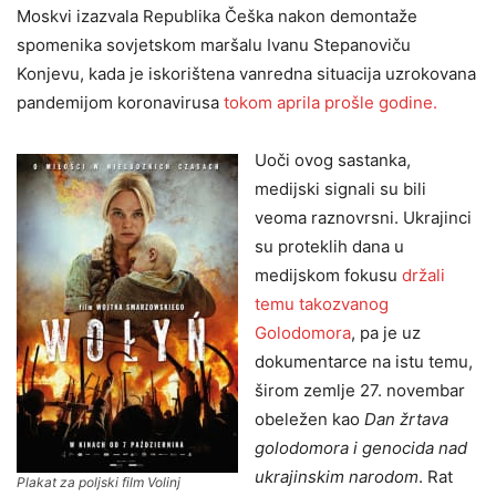
Moskvi izazvala Republika Češka nakon demontaže
spomenika sovjetskom maršalu Ivanu Stepanoviču
Konjevu, kada je iskorištena vanredna situacija uzrokovana
pandemijom koronavirusa
tokom aprila prošle godine.
Uoči ovog sastanka,
medijski signali su bili
veoma raznovrsni. Ukrajinci
su proteklih dana u
medijskom fokusu
držali
temu takozvanog
Golodomora
, pa je uz
dokumentarce na istu temu,
širom zemlje 27. novembar
obeležen kao
Dan žrtava
golodomora i genocida nad
ukrajinskim narodom
. Rat
Plakat za poljski film Volinj