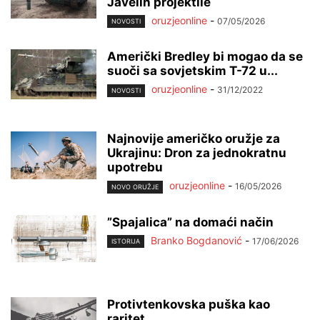
Javelin projektile
oruzjeonline
-
07/05/2026
NOVOSTI
Američki Bredley bi mogao da se
suoči sa sovjetskim T-72 u...
oruzjeonline
-
31/12/2022
NOVOSTI
Najnovije američko oružje za
Ukrajinu: Dron za jednokratnu
upotrebu
oruzjeonline
-
16/05/2026
NOVO ORUŽJE
”Spajalica” na domaći način
Branko Bogdanović
-
17/06/2026
ISTORIJA
Protivtenkovska puška kao
raritet