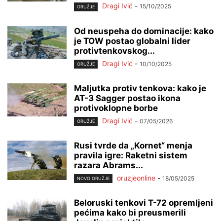
Dragi Ivić
-
15/10/2025
ORUŽJE
Od neuspeha do dominacije: kako
je TOW postao globalni lider
protivtenkovskog...
Dragi Ivić
-
10/10/2025
ORUŽJE
Maljutka protiv tenkova: kako je
AT-3 Sagger postao ikona
protivoklopne borbe
Dragi Ivić
-
07/05/2026
ORUŽJE
Rusi tvrde da „Kornet“ menja
pravila igre: Raketni sistem
razara Abrams...
oruzjeonline
-
18/05/2025
NOVO ORUŽJE
Beloruski tenkovi T-72 opremljeni
pećima kako bi preusmerili