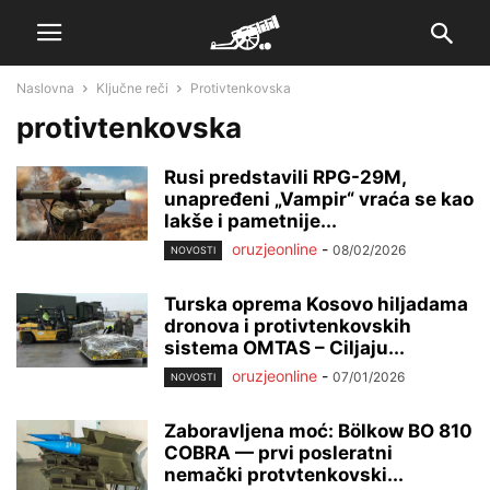
Naslovna
Ključne reči
Protivtenkovska
protivtenkovska
Rusi predstavili RPG-29M,
unapređeni „Vampir“ vraća se kao
lakše i pametnije...
oruzjeonline
-
08/02/2026
NOVOSTI
Turska oprema Kosovo hiljadama
dronova i protivtenkovskih
sistema OMTAS – Ciljaju...
oruzjeonline
-
07/01/2026
NOVOSTI
Zaboravljena moć: Bölkow BO 810
COBRA — prvi posleratni
nemački protvtenkovski...