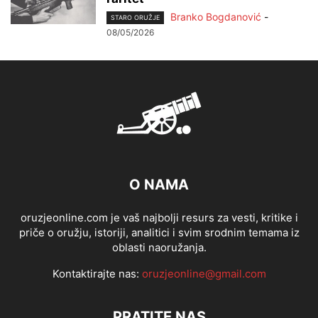
Branko Bogdanović
-
STARO ORUŽJE
08/05/2026
O NAMA
oruzjeonline.com je vaš najbolji resurs za vesti, kritike i
priče o oružju, istoriji, analitici i svim srodnim temama iz
oblasti naoružanja.
Kontaktirajte nas:
oruzjeonline@gmail.com
PRATITE NAS