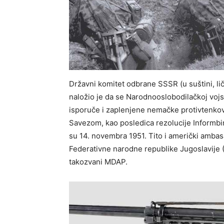
Državni komitet odbrane SSSR (u suštini, li
naložio je da se Narodnooslobodilačkoj voj
isporuče i zaplenjene nemačke protivtenkov
Savezom, kao posledica rezolucije Informbir
su 14. novembra 1951. Tito i američki amba
Federativne narodne republike Jugoslavije
takozvani MDAP.