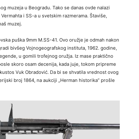
nog muzeja u Beogradu. Tako se danas ovde nalazi
ja Vermahta i SS-a u svetskim razmerama. Štaviše,
naš muzej.
nkovska puška 9mm M.SS-41. Ovo oružje je odmah nakon
adi bivšeg Vojnogeografskog instituta, 1962. godine,
legende, u gomili trofejnog oružja. Iz mase praktično
osle skoro osam decenija, kada juje, tokom pripreme
o kustos Vuk Obradović. Da bi se shvatila vrednost ovog
jski broj 1864, na aukciji „Herman historika” prošle