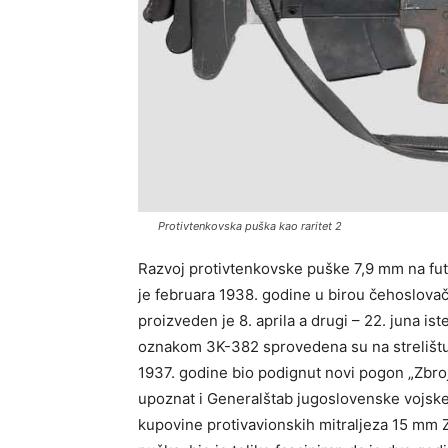
Protivtenkovska puška kao raritet 2
Razvoj protivtenkovske puške 7,9 mm na fut
je februara 1938. godine u birou čehoslovač
proizveden je 8. aprila a drugi – 22. juna is
oznakom 3K-382 sprovedena su na strelištu u
1937. godine bio podignut novi pogon „Zbroj
upoznat i Generalštab jugoslovenske vojske.
kupovine protivavionskih mitraljeza 15 mm 