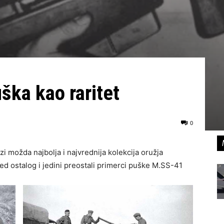
ška kao raritet
0
 možda najbolja i najvrednija kolekcija oružja
d ostalog i jedini preostali primerci puške M.SS-41