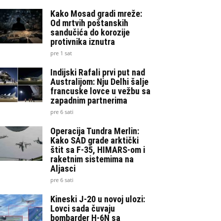
Kako Mosad gradi mreže:
Od mrtvih poštanskih
sandučića do korozije
protivnika iznutra
pre 1 sat
Indijski Rafali prvi put nad
Australijom: Nju Delhi šalje
francuske lovce u vežbu sa
zapadnim partnerima
pre 6 sati
Operacija Tundra Merlin:
Kako SAD grade arktički
štit sa F-35, HIMARS-om i
raketnim sistemima na
Aljasci
pre 6 sati
Kineski J-20 u novoj ulozi:
Lovci sada čuvaju
bombarder H-6N sa