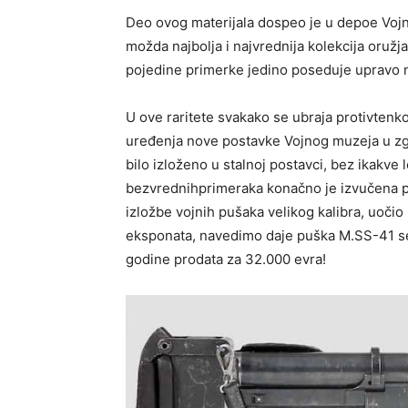
Deo ovog materijala dospeo je u depoe Voj
možda najbolja i najvrednija kolekcija oruž
pojedine primerke jedino poseduje upravo 
U ove raritete svakako se ubraja protivte
uređenja nove postavke Vojnog muzeja u zgr
bilo izloženo u stalnoj postavci, bez ikakve 
bezvrednihprimeraka konačno je izvučena p
izložbe vojnih pušaka velikog kalibra, uoči
eksponata, navedimo daje puška M.SS-41 seri
godine prodata za 32.000 evra!