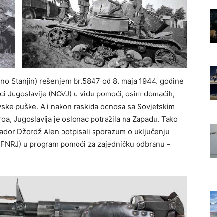
čno Stanjin) rešenjem br.5847 od 8. maja 1944. godine
sci Jugoslavije (NOVJ) u vidu pomoći, osim domaćih,
ske puške. Ali nakon raskida odnosa sa Sovjetskim
oa, Jugoslavija je oslonac potražila na Zapadu. Tako
sador Džordž Alen potpisali sporazum o uključenju
 (FNRJ) u program pomoći za zajedničku odbranu –