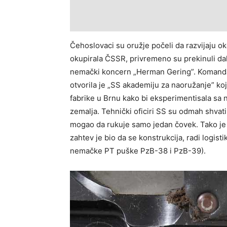
Čehoslovaci su oružje počeli da razvijaju o
okupirala ČSSR, privremeno su prekinuli dalj
nemački koncern „Herman Gering”. Komanda 
otvorila je „SS akademiju za naoružanje” koja
fabrike u Brnu kako bi eksperimentisala sa
zemalja. Tehnički oficiri SS su odmah shvati
mogao da rukuje samo jedan čovek. Tako je 
zahtev je bio da se konstrukcija, radi logist
nemačke PT puške PzB-38 i PzB-39).