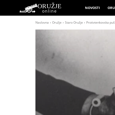
ORUŽJE
NOVOSTI
ORU
online
Naslovna
Oružje
Staro Oružje
Protivtenkovska puš