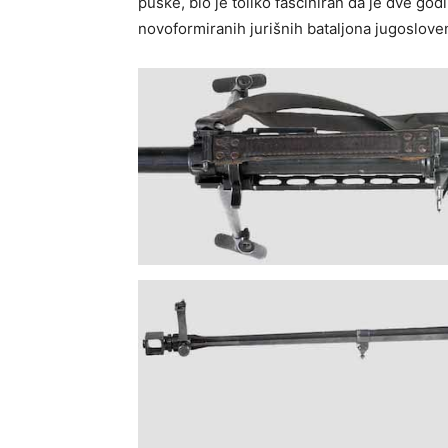
puške, bio je toliko fasciniran da je dve go
novoformiranih jurišnih bataljona jugoslove