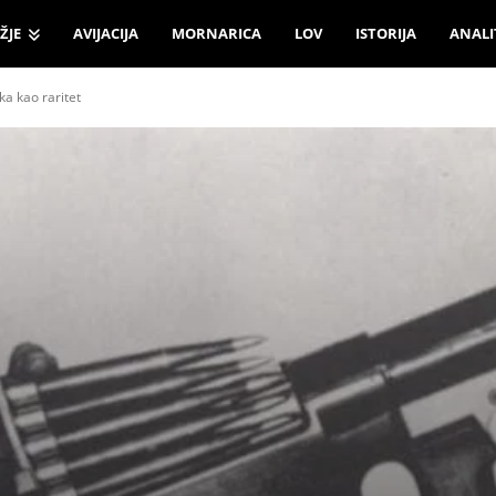
ŽJE
AVIJACIJA
MORNARICA
LOV
ISTORIJA
ANALI
ka kao raritet