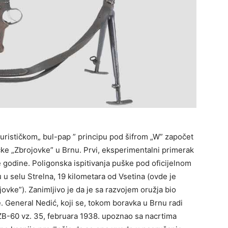
urističkom„ bul-pap ” principu pod šifrom „W” započet
ke „Zbrojovke” u Brnu. Prvi, eksperimentalni primerak
te godine. Poligonska ispitivanja puške pod oficijelnom
 selu Strelna, 19 kilometara od Vsetina (ovde je
ovke”). Zanimljivo je da je sa razvojem oružja bio
 General Nedić, koji se, tokom boravka u Brnu radi
ZB-60 vz. 35, februara 1938. upoznao sa nacrtima