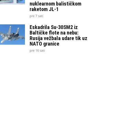
nuklearnom balističkom
raketom JL-1
pre 7 sati
Eskadrila Su-30SM2 iz
Baltičke flote na nebu:
Rusija vežbala udare tik uz
NATO granice
pre 16 sati