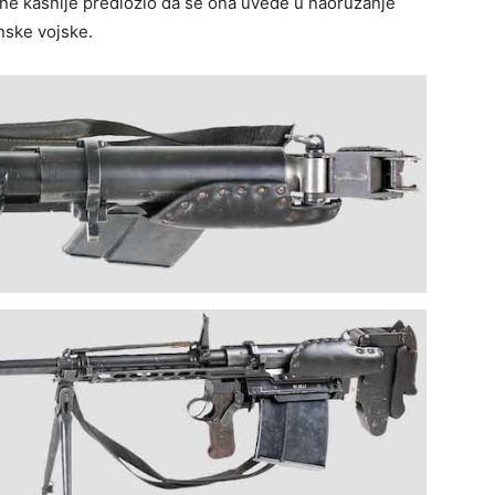
dine kasnije predložio da se ona uvede u naoružanje
nske vojske.