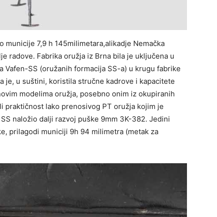
ko municije 7,9 h 145milimetara,alikadje Nemačka
e radove. Fabrika oružja iz Brna bila je uključena u
Vafen-SS (oružanih formacija SS-a) u krugu fabrike
 je, u suštini, koristila stručne kadrove i kapacitete
 novim modelima oružja, posebno onim iz okupiranih
li praktičnost lako prenosivog PT oružja kojim je
SS naložio dalji razvoj puške 9mm 3K-382. Jedini
ike, prilagodi municiji 9h 94 milimetra (metak za