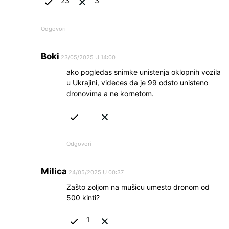
23
3
Odgovori
Boki
23/05/2025 U 14:00
ako pogledas snimke unistenja oklopnih vozila
u Ukrajini, videces da je 99 odsto unisteno
dronovima a ne kornetom.
Odgovori
Milica
24/05/2025 U 00:37
Zašto zoljom na mušicu umesto dronom od
500 kinti?
1