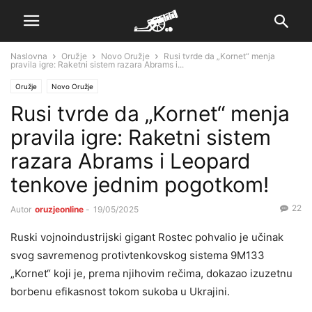
Naslovna
Oružje
Novo Oružje
Rusi tvrde da „Kornet“ menja
pravila igre: Raketni sistem razara Abrams i...
Oružje
Novo Oružje
Rusi tvrde da „Kornet“ menja
pravila igre: Raketni sistem
razara Abrams i Leopard
tenkove jednim pogotkom!
22
Autor
oruzjeonline
-
19/05/2025
Ruski vojnoindustrijski gigant Rostec pohvalio je učinak
svog savremenog protivtenkovskog sistema 9M133
„Kornet“ koji je, prema njihovim rečima, dokazao izuzetnu
borbenu efikasnost tokom sukoba u Ukrajini.