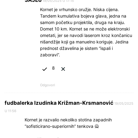
3AJE6
19/05/2025 U 17:15
Kornet je vrhunsko oružje. Niska cijena.
Tandem kumulativa bojeva glava, jedna na
samom početku projektila, druga na kraju.
Domet 10 km. Kornet se ne može elektronski
ometati, jer se navodi laserom kroz končanicu
nišandžije koji ga manuelno koriguje. Jedina
prednost džavelina je sistem “ispali i
zaboravi”.
8
Odgovori
fudbalerka Izudinka Križman-Krsmanović
19/05/2025
U 11:56
Kornet je razvalio nekoliko stotina zapadnih
“sofisticirano-superiornih” tenkova 🙅