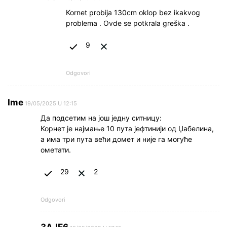
Kornet probija 130cm oklop bez ikakvog
problema . Ovde se potkrala greška .
9
Odgovori
Ime
19/05/2025 U 12:15
Да подсетим на још једну ситницу:
Корнет је најмање 10 пута јефтинији од Џабелина,
а има три пута већи домет и није га могуће
ометати.
29
2
Odgovori