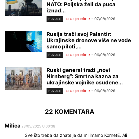
NATO: Poljska želi da puca
iznad...
oruzjeonline
-
07/08/2026
NOVOSTI
Rusija traži svoj Palantir:
Ukrajinske dronove više ne vode
samo piloti,...
oruzjeonline
-
06/08/2026
NOVOSTI
Ruski general traži „novi
Nirnberg“: Smrtna kazna za
ukrajinske vojnike osuđene...
oruzjeonline
-
06/08/2026
NOVOSTI
22 KOMENTARA
Milica
23/05/2025 U 00:38
Sve što treba da znate je da mi imamo KornetE. Ali