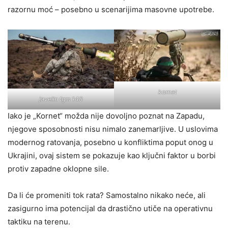
razornu moć – posebno u scenarijima masovne upotrebe.
kornet
javelin fgm 148
Iako je „Kornet“ možda nije dovoljno poznat na Zapadu,
njegove sposobnosti nisu nimalo zanemarljive. U uslovima
modernog ratovanja, posebno u konfliktima poput onog u
Ukrajini, ovaj sistem se pokazuje kao ključni faktor u borbi
protiv zapadne oklopne sile.
Da li će promeniti tok rata? Samostalno nikako neće, ali
zasigurno ima potencijal da drastično utiče na operativnu
taktiku na terenu.