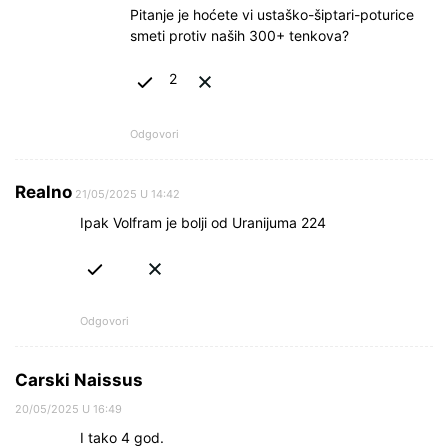
Pitanje je hoćete vi ustaško-šiptari-poturice
smeti protiv naših 300+ tenkova?
2
Odgovori
Realno
21/05/2025 U 14:42
Ipak Volfram je bolji od Uranijuma 224
Odgovori
Carski Naissus
20/05/2025 U 16:49
I tako 4 god.