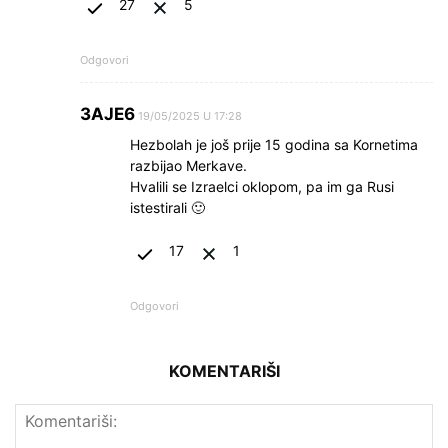
27
5
Odgovori
3AJE6
19/05/2025 U 17:28
Hezbolah je još prije 15 godina sa Kornetima
razbijao Merkave.
Hvalili se Izraelci oklopom, pa im ga Rusi
istestirali 🙂
17
1
Odgovori
KOMENTARIŠI