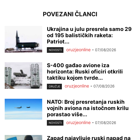
POVEZANI ČLANCI
Ukrajina u julu presrela samo 29
od 195 balističkih raketa:
Patriot...
oruzjeonline
-
07/08/2026
NOVOSTI
S-400 gađao avione iza
horizonta: Ruski oficiri otkrili
taktiku kojom tvrde...
oruzjeonline
-
07/08/2026
ORUŽJE
NATO: Broj presretanja ruskih
vojnih aviona na istočnom krilu
porastao više...
oruzjeonline
-
07/08/2026
NOVOSTI
Zapad najavljuje ruski napad na