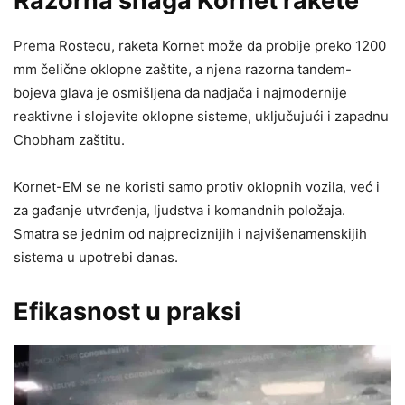
Razorna snaga Kornet rakete
Prema Rostecu, raketa Kornet može da probije preko 1200
mm čelične oklopne zaštite, a njena razorna tandem-
bojeva glava je osmišljena da nadjača i najmodernije
reaktivne i slojevite oklopne sisteme, uključujući i zapadnu
Chobham zaštitu.
Kornet-EM se ne koristi samo protiv oklopnih vozila, već i
za gađanje utvrđenja, ljudstva i komandnih položaja.
Smatra se jednim od najpreciznijih i najvišenamenskijih
sistema u upotrebi danas.
Efikasnost u praksi