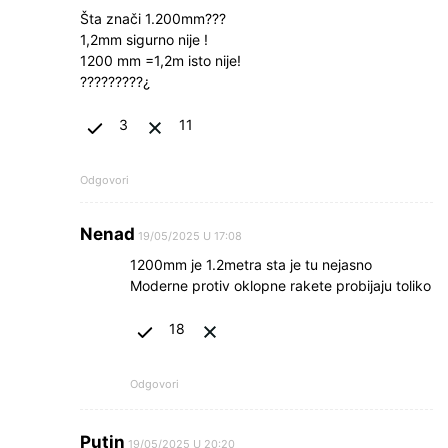
Šta znači 1.200mm???
1,2mm sigurno nije !
1200 mm =1,2m isto nije!
?????????¿
3
11
Odgovori
Nenad
19/05/2025 U 17:08
1200mm je 1.2metra sta je tu nejasno
Moderne protiv oklopne rakete probijaju toliko
18
Odgovori
Putin
19/05/2025 U 20:20