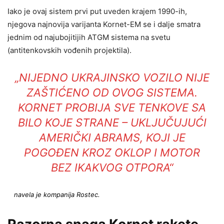
Iako je ovaj sistem prvi put uveden krajem 1990-ih,
njegova najnovija varijanta Kornet-EM se i dalje smatra
jednim od najubojitijih ATGM sistema na svetu
(antitenkovskih vođenih projektila).
„NIJEDNO UKRAJINSKO VOZILO NIJE
ZAŠTIĆENO OD OVOG SISTEMA.
KORNET PROBIJA SVE TENKOVE SA
BILO KOJE STRANE – UKLJUČUJUĆI
AMERIČKI ABRAMS, KOJI JE
POGOĐEN KROZ OKLOP I MOTOR
BEZ IKAKVOG OTPORA“
navela je kompanija Rostec.