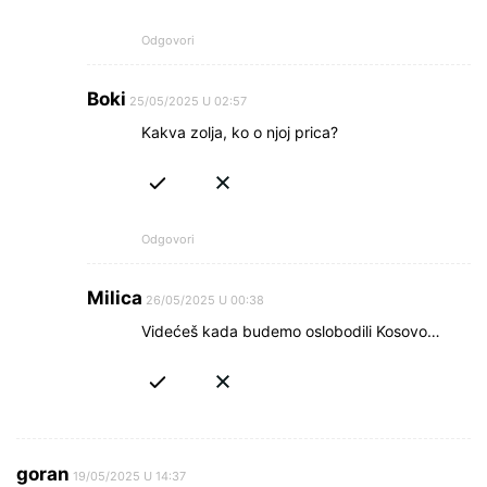
Odgovori
Boki
25/05/2025 U 02:57
Kakva zolja, ko o njoj prica?
Odgovori
Milica
26/05/2025 U 00:38
Videćeš kada budemo oslobodili Kosovo…
goran
19/05/2025 U 14:37