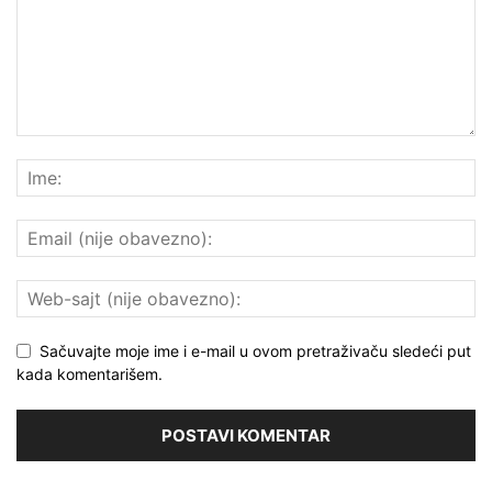
Sačuvajte moje ime i e-mail u ovom pretraživaču sledeći put
kada komentarišem.