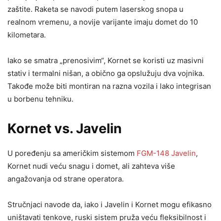
zaštite. Raketa se navodi putem laserskog snopa u
realnom vremenu, a novije varijante imaju domet do 10
kilometara.
Iako se smatra „prenosivim“, Kornet se koristi uz masivni
stativ i termalni nišan, a obično ga opslužuju dva vojnika.
Takođe može biti montiran na razna vozila i lako integrisan
u borbenu tehniku.
Kornet vs. Javelin
U poređenju sa američkim sistemom
FGM-148 Javelin
,
Kornet nudi veću snagu i domet, ali zahteva više
angažovanja od strane operatora.
Stručnjaci navode da, iako i Javelin i Kornet mogu efikasno
uništavati tenkove, ruski sistem pruža veću fleksibilnost i