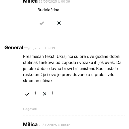
Milica
26/05/2025 U 00:36
Budalaština…
General
22/05/2025 U 09:19
Presmešan tekst. Ukrajinci su pre dve godine dobili
stotinak tenkova od zapada i vozaku ih još uvek. Da
je tako dobar davno bi svi bili uništeni. Kao i ostalo
rusko oružje i ovo je prenaduvano a u praksi vrlo
skroman učinak
1
1
Odgovori
Milica
23/05/2025 U 00:32