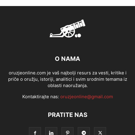
O NAMA
oruzjeonline.com je vaš najbolji resurs za vesti, kritike i
priče o oružju, istoriji, analitici i svim srodnim temama iz
oblasti naoružanja.
Kontaktirajte nas:
oruzjeonline@gmail.com
PRATITE NAS