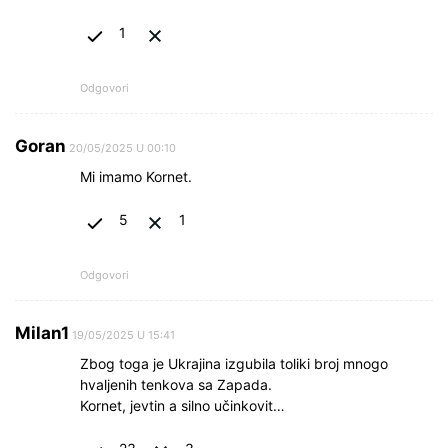
1
Odgovori
Goran
20/05/2025 U 00:10
Mi imamo Kornet.
5
1
Odgovori
Milan1
19/05/2025 U 15:41
Zbog toga je Ukrajina izgubila toliki broj mnogo
hvaljenih tenkova sa Zapada.
Kornet, jevtin a silno učinkovit…