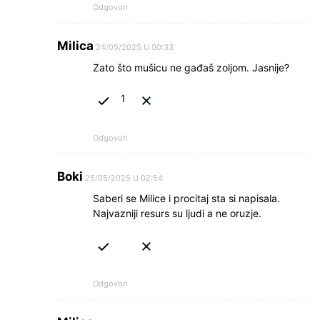
Odgovori
Milica
24/05/2025 U 00:33
Zato što mušicu ne gađaš zoljom. Jasnije?
1
Odgovori
Boki
25/05/2025 U 02:54
Saberi se Milice i procitaj sta si napisala.
Najvazniji resurs su ljudi a ne oruzje.
Odgovori