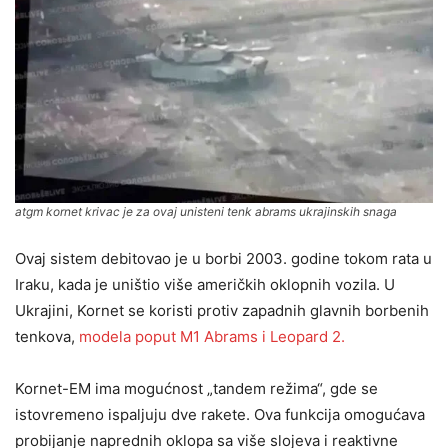
atgm kornet krivac je za ovaj unisteni tenk abrams ukrajinskih snaga
Ovaj sistem debitovao je u borbi 2003. godine tokom rata u
Iraku, kada je uništio više američkih oklopnih vozila. U
Ukrajini, Kornet se koristi protiv zapadnih glavnih borbenih
tenkova,
modela poput M1 Abrams i Leopard 2.
Kornet-EM ima mogućnost „tandem režima“, gde se
istovremeno ispaljuju dve rakete. Ova funkcija omogućava
probijanje naprednih oklopa sa više slojeva i reaktivne