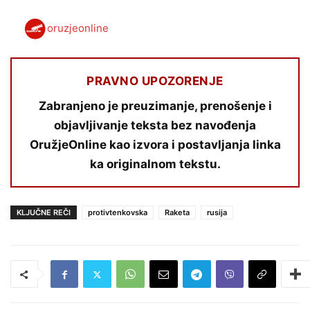
oruzjeonline
PRAVNO UPOZORENJE
Zabranjeno je preuzimanje, prenošenje i
objavljivanje teksta bez navođenja
OružjeOnline kao izvora i postavljanja linka
ka originalnom tekstu.
KLJUČNE REČI
protivtenkovska
Raketa
rusija