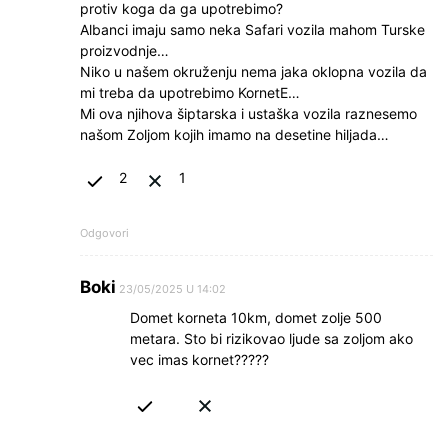
protiv koga da ga upotrebimo?
Albanci imaju samo neka Safari vozila mahom Turske
proizvodnje…
Niko u našem okruženju nema jaka oklopna vozila da
mi treba da upotrebimo KornetE…
Mi ova njihova šiptarska i ustaška vozila raznesemo
našom Zoljom kojih imamo na desetine hiljada…
2
1
Odgovori
Boki
23/05/2025 U 14:02
Domet korneta 10km, domet zolje 500
metara. Sto bi rizikovao ljude sa zoljom ako
vec imas kornet?????