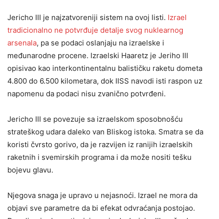
Jericho III je najzatvoreniji sistem na ovoj listi.
Izrael
tradicionalno ne potvrđuje detalje svog nuklearnog
arsenala
, pa se podaci oslanjaju na izraelske i
međunarodne procene. Izraelski Haaretz je Jeriho III
opisivao kao interkontinentalnu balističku raketu dometa
4.800 do 6.500 kilometara, dok IISS navodi isti raspon uz
napomenu da podaci nisu zvanično potvrđeni.
Jericho III se povezuje sa izraelskom sposobnošću
strateškog udara daleko van Bliskog istoka. Smatra se da
koristi čvrsto gorivo, da je razvijen iz ranijih izraelskih
raketnih i svemirskih programa i da može nositi tešku
bojevu glavu.
Njegova snaga je upravo u nejasnoći. Izrael ne mora da
objavi sve parametre da bi efekat odvraćanja postojao.