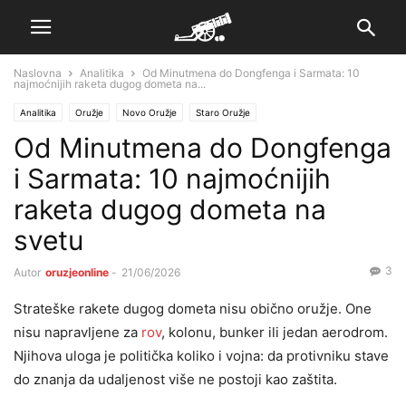
Naslovna
Analitika
Od Minutmena do Dongfenga i Sarmata: 10
najmoćnijih raketa dugog dometa na...
Analitika
Oružje
Novo Oružje
Staro Oružje
Od Minutmena do Dongfenga
i Sarmata: 10 najmoćnijih
raketa dugog dometa na
svetu
3
Autor
oruzjeonline
-
21/06/2026
Strateške rakete dugog dometa nisu obično oružje. One
nisu napravljene za
rov
, kolonu, bunker ili jedan aerodrom.
Njihova uloga je politička koliko i vojna: da protivniku stave
do znanja da udaljenost više ne postoji kao zaštita.