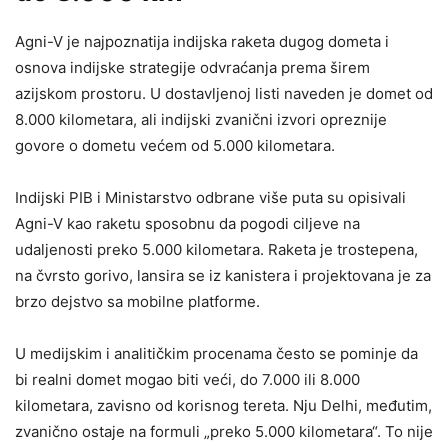
Agni-V je najpoznatija indijska raketa dugog dometa i
osnova indijske strategije odvraćanja prema širem
azijskom prostoru. U dostavljenoj listi naveden je domet od
8.000 kilometara, ali indijski zvanični izvori opreznije
govore o dometu većem od 5.000 kilometara.
Indijski PIB i Ministarstvo odbrane više puta su opisivali
Agni-V kao raketu sposobnu da pogodi ciljeve na
udaljenosti preko 5.000 kilometara. Raketa je trostepena,
na čvrsto gorivo, lansira se iz kanistera i projektovana je za
brzo dejstvo sa mobilne platforme.
U medijskim i analitičkim procenama često se pominje da
bi realni domet mogao biti veći, do 7.000 ili 8.000
kilometara, zavisno od korisnog tereta. Nju Delhi, međutim,
zvanično ostaje na formuli „preko 5.000 kilometara“. To nije