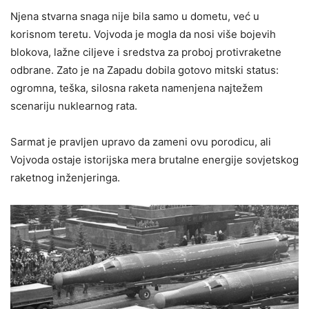
Njena stvarna snaga nije bila samo u dometu, već u
korisnom teretu. Vojvoda je mogla da nosi više bojevih
blokova, lažne ciljeve i sredstva za proboj protivraketne
odbrane. Zato je na Zapadu dobila gotovo mitski status:
ogromna, teška, silosna raketa namenjena najtežem
scenariju nuklearnog rata.
Sarmat je pravljen upravo da zameni ovu porodicu, ali
Vojvoda ostaje istorijska mera brutalne energije sovjetskog
raketnog inženjeringa.