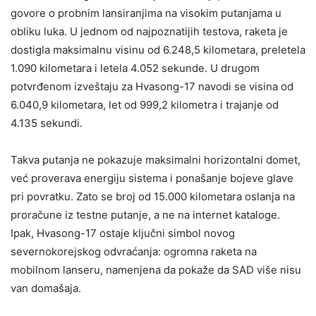
govore o probnim lansiranjima na visokim putanjama u
obliku luka. U jednom od najpoznatijih testova, raketa je
dostigla maksimalnu visinu od 6.248,5 kilometara, preletela
1.090 kilometara i letela 4.052 sekunde. U drugom
potvrđenom izveštaju za Hvasong-17 navodi se visina od
6.040,9 kilometara, let od 999,2 kilometra i trajanje od
4.135 sekundi.
Takva putanja ne pokazuje maksimalni horizontalni domet,
već proverava energiju sistema i ponašanje bojeve glave
pri povratku. Zato se broj od 15.000 kilometara oslanja na
proračune iz testne putanje, a ne na internet kataloge.
Ipak, Hvasong-17 ostaje ključni simbol novog
severnokorejskog odvraćanja: ogromna raketa na
mobilnom lanseru, namenjena da pokaže da SAD više nisu
van domašaja.