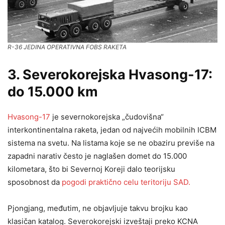
R-36 JEDINA OPERATIVNA FOBS RAKETA
3. Severokorejska Hvasong-17:
do 15.000 km
Hvasong-17
je severnokorejska „čudovišna“
interkontinentalna raketa, jedan od najvećih mobilnih ICBM
sistema na svetu. Na listama koje se ne obaziru previše na
zapadni narativ često je naglašen domet do 15.000
kilometara, što bi Severnoj Koreji dalo teorijsku
sposobnost da
pogodi praktično celu teritoriju SAD.
Pjongjang, međutim, ne objavljuje takvu brojku kao
klasičan katalog. Severokorejski izveštaji preko KCNA