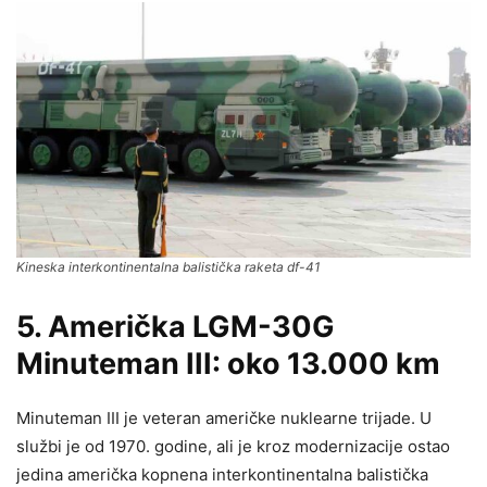
Kineska interkontinentalna balistička raketa df-41
5. Američka LGM-30G
Minuteman III: oko 13.000 km
Minuteman III je veteran američke nuklearne trijade. U
službi je od 1970. godine, ali je kroz modernizacije ostao
jedina američka kopnena interkontinentalna balistička