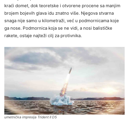
kraći domet, dok teoretske i otvorene procene sa manjim
brojem bojevih glava idu znatno više. Njegova stvarna
snaga nije samo u kilometraži, već u podmornicama koje
ga nose. Podmornica koja se ne vidi, a nosi balističke
rakete, ostaje najteži cilj za protivnika.
umetnička impresija Trident II D5