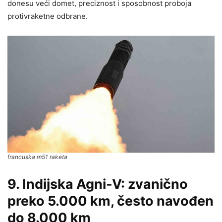
donesu veći domet, preciznost i sposobnost proboja
protivraketne odbrane.
francuska m51 raketa
9. Indijska Agni-V: zvanično
preko 5.000 km, često navođen
do 8.000 km