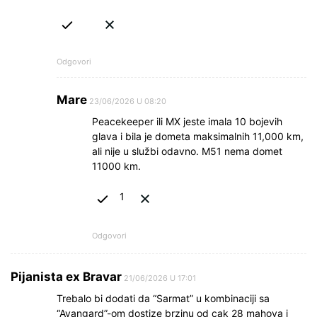
Odgovori
Mare
23/06/2026 U 08:20
Peacekeeper ili MX jeste imala 10 bojevih
glava i bila je dometa maksimalnih 11,000 km,
ali nije u službi odavno. M51 nema domet
11000 km.
1
Odgovori
Pijanista ex Bravar
21/06/2026 U 17:01
Trebalo bi dodati da “Sarmat” u kombinaciji sa
“Avangard”-om dostize brzinu od cak 28 mahova i