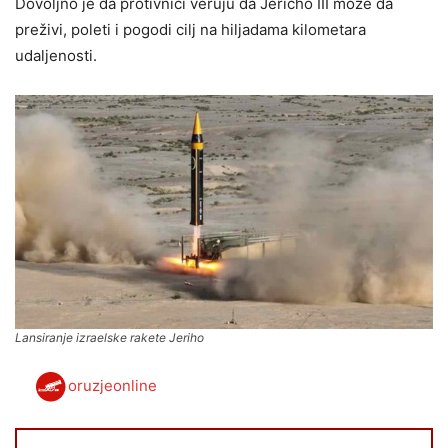
Dovoljno je da protivnici veruju da Jericho III može da
preživi, poleti i pogodi cilj na hiljadama kilometara
udaljenosti.
Lansiranje izraelske rakete Jeriho
oruzjeonline