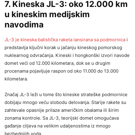
7. Kineska JL-3: oko 12.000 km
u kineskim medijskim
navodima
JL-3 je kineska balistička raketa lansirana sa podmornica
i
predstavlja ključni korak u jačanju kineskog pomorskog
nuklearnog odvraćanja. Kineski i hongkonški izvori navode
domet veći od 12.000 kilometara, dok se u drugim
procenama pojavljuje raspon od oko 11.000 do 13.000
kilometara.
Značaj JL-3 leži u tome što kineske strateške podmornice
dobijaju mnogo veću slobodu delovanja. Starije rakete su
zahtevale opasnije prilaze američkim obalama ili širim
zonama kontrole. Sa JL-3, teorijski domet omogućava
gađanje ciljeva na velikim udaljenostima iz mnogo
bezbednijih voda.