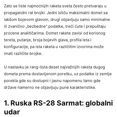
Zato se liste najmoćnijih raketa sveta često pretvaraju u
propagandni rat brojki. Jedni ističu maksimalni domet sa
lakšom bojevom glavom, drugi objavljuju samo minimalne
ili zvanično „bezbedne“ podatke, treći ćute i prepuštaju
procene analitičarima. Domet rakete zavisi od korisnog
tereta, putanje, broja bojevih glava, profila leta i
konfiguracije, pa ista raketa u različitim izvorima može
imati različite brojke.
U nastavku je rang-lista deset najvažnijih raketa dugog
dometa prema dostavljenom poretku, uz podatke iz zemlje
porekla gde su dostupni i jasnu napomenu tamo gde
države namerno ne objavljuju pune karakteristike.
1. Ruska RS-28 Sarmat:
globalni
udar