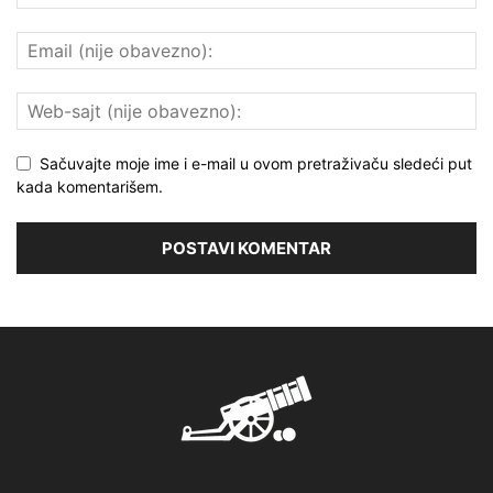
Sačuvajte moje ime i e-mail u ovom pretraživaču sledeći put
kada komentarišem.