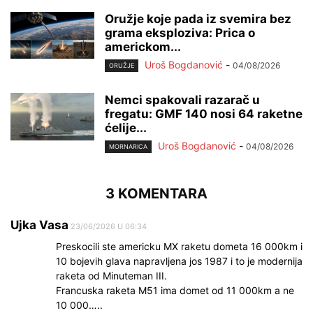
Oružje koje pada iz svemira bez
grama eksploziva: Prica o
americkom...
Uroš Bogdanović
-
04/08/2026
ORUŽJE
Nemci spakovali razarač u
fregatu: GMF 140 nosi 64 raketne
ćelije...
Uroš Bogdanović
-
04/08/2026
MORNARICA
3 KOMENTARA
Ujka Vasa
23/06/2026 U 06:34
Preskocili ste americku MX raketu dometa 16 000km i
10 bojevih glava napravljena jos 1987 i to je modernija
raketa od Minuteman III.
Francuska raketa M51 ima domet od 11 000km a ne
10 000…..