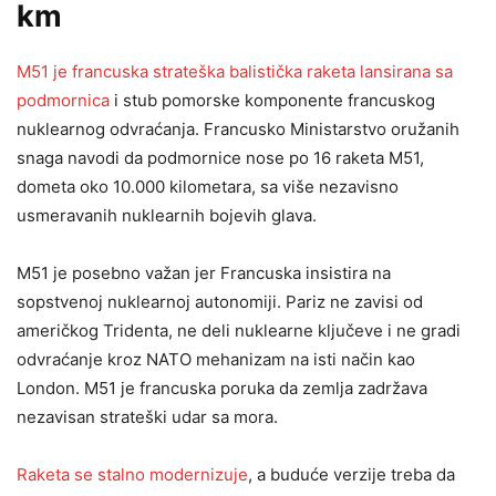
km
M51 je francuska strateška balistička raketa lansirana sa
podmornica
i stub pomorske komponente francuskog
nuklearnog odvraćanja. Francusko Ministarstvo oružanih
snaga navodi da podmornice nose po 16 raketa M51,
dometa oko 10.000 kilometara, sa više nezavisno
usmeravanih nuklearnih bojevih glava.
M51 je posebno važan jer Francuska insistira na
sopstvenoj nuklearnoj autonomiji. Pariz ne zavisi od
američkog Tridenta, ne deli nuklearne ključeve i ne gradi
odvraćanje kroz NATO mehanizam na isti način kao
London. M51 je francuska poruka da zemlja zadržava
nezavisan strateški udar sa mora.
Raketa se stalno modernizuje
, a buduće verzije treba da