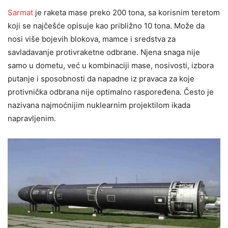
Sarmat
je raketa mase preko 200 tona, sa korisnim teretom
koji se najčešće opisuje kao približno 10 tona. Može da
nosi više bojevih blokova, mamce i sredstva za
savladavanje protivraketne odbrane. Njena snaga nije
samo u dometu, već u kombinaciji mase, nosivosti, izbora
putanje i sposobnosti da napadne iz pravaca za koje
protivnička odbrana nije optimalno raspoređena. Često je
nazivana najmoćnijim nuklearnim projektilom ikada
napravljenim.