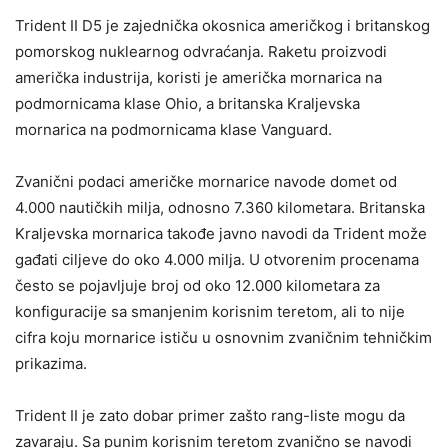
Trident II D5 je zajednička okosnica američkog i britanskog
pomorskog nuklearnog odvraćanja. Raketu proizvodi
američka industrija, koristi je američka mornarica na
podmornicama klase Ohio, a britanska Kraljevska
mornarica na podmornicama klase Vanguard.
Zvanični podaci američke mornarice navode domet od
4.000 nautičkih milja, odnosno 7.360 kilometara. Britanska
Kraljevska mornarica takođe javno navodi da Trident može
gađati ciljeve do oko 4.000 milja. U otvorenim procenama
često se pojavljuje broj od oko 12.000 kilometara za
konfiguracije sa smanjenim korisnim teretom, ali to nije
cifra koju mornarice ističu u osnovnim zvaničnim tehničkim
prikazima.
Trident II je zato dobar primer zašto rang-liste mogu da
zavaraju. Sa punim korisnim teretom zvanično se navodi