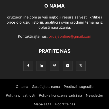
O NAMA
oruzjeonline.com je vaš najbolji resurs za vesti, kritike i
priče o oružju, istoriji, analitici i svim srodnim temama iz
oblasti naoružanja.
Kontaktirajte nas:
oruzjeonline@gmail.com
PRATITE NAS
O nama
Sarađujte s nama
Predlozi i sugestije
Politika privatnosti
Politika korišćenja sadržaja
Newsletter
Mapa sajta
Podržite nas