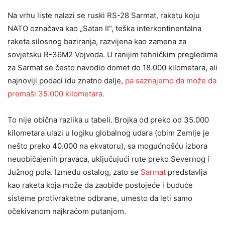
Na vrhu liste nalazi se ruski RS-28 Sarmat, raketu koju
NATO označava kao „Satan II“, teška interkontinentalna
raketa silosnog baziranja, razvijena kao zamena za
sovjetsku R-36M2 Vojvoda. U ranijim tehničkim pregledima
za Sarmat se često navodio domet do 18.000 kilometara, ali
najnoviji podaci idu znatno dalje,
pa saznajemo da može da
premaši 35.000 kilometara.
To nije obična razlika u tabeli. Brojka od preko od 35.000
kilometara ulazi u logiku globalnog udara (obim Zemlje je
nešto preko 40.000 na ekvatoru), sa mogućnošću izbora
neuobičajenih pravaca, uključujući rute preko Severnog i
Južnog pola. Između ostalog, zato se
Sarmat
predstavlja
kao raketa koja može da zaobiđe postojeće i buduće
sisteme protivraketne odbrane, umesto da leti samo
očekivanom najkraćom putanjom.