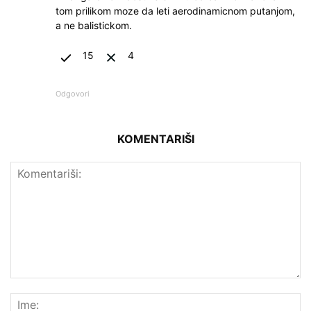
tom prilikom moze da leti aerodinamicnom putanjom,
a ne balistickom.
15
4
Odgovori
KOMENTARIŠI