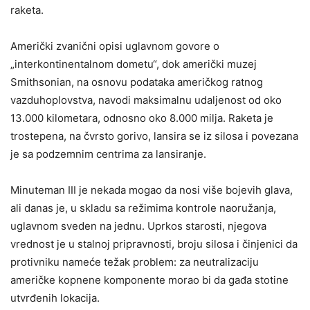
raketa.
Američki zvanični opisi uglavnom govore o
„interkontinentalnom dometu“, dok američki muzej
Smithsonian, na osnovu podataka američkog ratnog
vazduhoplovstva, navodi maksimalnu udaljenost od oko
13.000 kilometara, odnosno oko 8.000 milja. Raketa je
trostepena, na čvrsto gorivo, lansira se iz silosa i povezana
je sa podzemnim centrima za lansiranje.
Minuteman III je nekada mogao da nosi više bojevih glava,
ali danas je, u skladu sa režimima kontrole naoružanja,
uglavnom sveden na jednu. Uprkos starosti, njegova
vrednost je u stalnoj pripravnosti, broju silosa i činjenici da
protivniku nameće težak problem: za neutralizaciju
američke kopnene komponente morao bi da gađa stotine
utvrđenih lokacija.