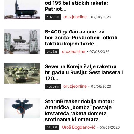
od 195 balističkih raketa:
Patriot...
oruzjeonline
-
07/08/2026
NOVOSTI
S-400 gađao avione iza
horizonta: Ruski oficiri otkrili
taktiku kojom tvrde...
oruzjeonline
-
07/08/2026
ORUŽJE
Severna Koreja šalje raketnu
brigadu u Rusiju: Šest lansera i
120...
oruzjeonline
-
05/08/2026
NOVOSTI
StormBreaker dobija motor:
Američka „bomba“ postaje
krstareća raketa dometa
stotinama kilometara
Uroš Bogdanović
-
05/08/2026
ORUŽJE