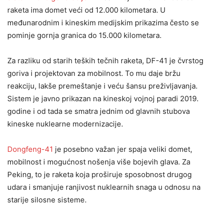
raketa ima domet veći od 12.000 kilometara. U
međunarodnim i kineskim medijskim prikazima često se
pominje gornja granica do 15.000 kilometara.
Za razliku od starih teških tečnih raketa, DF-41 je čvrstog
goriva i projektovan za mobilnost. To mu daje bržu
reakciju, lakše premeštanje i veću šansu preživljavanja.
Sistem je javno prikazan na kineskoj vojnoj paradi 2019.
godine i od tada se smatra jednim od glavnih stubova
kineske nuklearne modernizacije.
Dongfeng-41
je posebno važan jer spaja veliki domet,
mobilnost i mogućnost nošenja više bojevih glava. Za
Peking, to je raketa koja proširuje sposobnost drugog
udara i smanjuje ranjivost nuklearnih snaga u odnosu na
starije silosne sisteme.