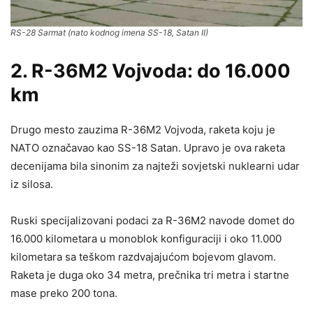
RS-28 Sarmat (nato kodnog imena SS-18, Satan II)
2. R-36M2 Vojvoda: do 16.000
km
Drugo mesto zauzima R-36M2 Vojvoda, raketa koju je
NATO označavao kao SS-18 Satan. Upravo je ova raketa
decenijama bila sinonim za najteži sovjetski nuklearni udar
iz silosa.
Ruski specijalizovani podaci za R-36M2 navode domet do
16.000 kilometara u monoblok konfiguraciji i oko 11.000
kilometara sa teškom razdvajajućom bojevom glavom.
Raketa je duga oko 34 metra, prečnika tri metra i startne
mase preko 200 tona.