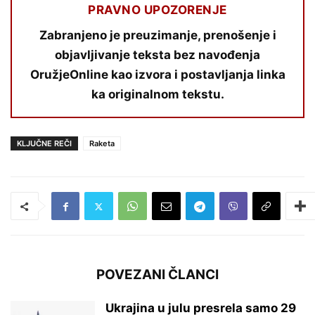
PRAVNO UPOZORENJE
Zabranjeno je preuzimanje, prenošenje i
objavljivanje teksta bez navođenja
OružjeOnline kao izvora i postavljanja linka
ka originalnom tekstu.
KLJUČNE REČI
Raketa
POVEZANI ČLANCI
Ukrajina u julu presrela samo 29