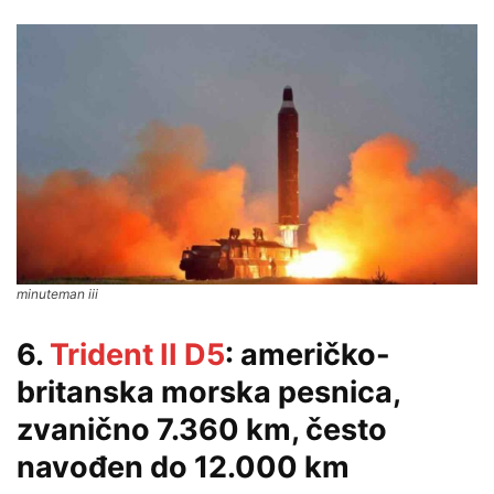
minuteman iii
6.
Trident II D5
: američko-
britanska morska pesnica,
zvanično 7.360 km, često
navođen do 12.000 km