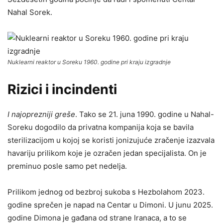
Nahal Sorek.
Nuklearni reaktor u Soreku 1960. godine pri kraju izgradnje
Rizici i incindenti
I najoprezniji greše
. Tako se 21. juna 1990. godine u Nahal-
Soreku dogodilo da privatna kompanija koja se bavila
sterilizacijom u kojoj se koristi jonizujuće zračenje izazvala
havariju prilikom koje je ozračen jedan specijalista. On je
preminuo posle samo pet nedelja.
Prilikom jednog od bezbroj sukoba s Hezbolahom 2023.
godine sprečen je napad na Centar u Dimoni. U junu 2025.
godine Dimona je gađana od strane Iranaca, a to se