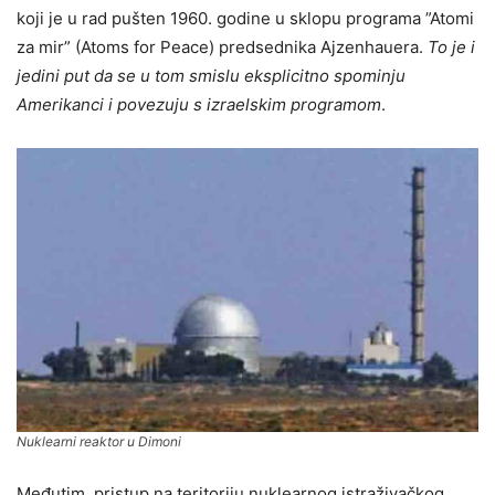
koji je u rad pušten 1960. godine u sklopu programa ”Atomi
za mir” (Atoms for Peace) predsednika Ajzenhauera.
To je i
jedini put da se u tom smislu eksplicitno spominju
Amerikanci i povezuju s izraelskim programom
.
Nuklearni reaktor u Dimoni
Međutim, pristup na teritoriju nuklearnog istraživačkog