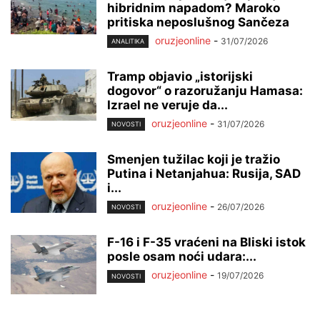
hibridnim napadom? Maroko
pritiska neposlušnog Sančeza
oruzjeonline
-
31/07/2026
ANALITIKA
Tramp objavio „istorijski
dogovor“ o razoružanju Hamasa:
Izrael ne veruje da...
oruzjeonline
-
31/07/2026
NOVOSTI
Smenjen tužilac koji je tražio
Putina i Netanjahua: Rusija, SAD
i...
oruzjeonline
-
26/07/2026
NOVOSTI
F-16 i F-35 vraćeni na Bliski istok
posle osam noći udara:...
oruzjeonline
-
19/07/2026
NOVOSTI