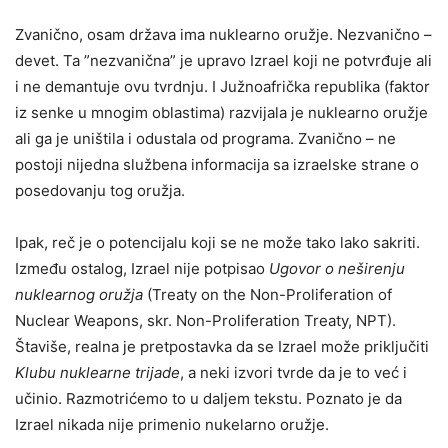
Zvanično, osam država ima nuklearno oružje. Nezvanično –
devet. Ta ”nezvanična” je upravo Izrael koji ne potvrđuje ali
i ne demantuje ovu tvrdnju. I Južnoafrička republika (faktor
iz senke u mnogim oblastima) razvijala je nuklearno oružje
ali ga je uništila i odustala od programa. Zvanično – ne
postoji nijedna službena informacija sa izraelske strane o
posedovanju tog oružja.
Ipak, reč je o potencijalu koji se ne može tako lako sakriti.
Između ostalog, Izrael nije potpisao
Ugovor o neširenju
nuklearnog oružja
(Treaty on the Non-Proliferation of
Nuclear Weapons, skr. Non-Proliferation Treaty, NPT).
Štaviše, realna je pretpostavka da se Izrael može priključiti
Klubu nuklearne trijade
, a neki izvori tvrde da je to već i
učinio. Razmotrićemo to u daljem tekstu. Poznato je da
Izrael nikada nije primenio nukelarno oružje.