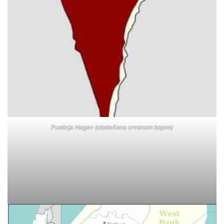
Pustinja Negev (obeležena crvenom bojom)