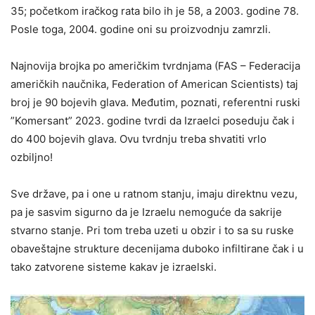
35; početkom iračkog rata bilo ih je 58, a 2003. godine 78.
Posle toga, 2004. godine oni su proizvodnju zamrzli.
Najnovija brojka po američkim tvrdnjama (FAS – Federacija
američkih naučnika, Federation of American Scientists) taj
broj je 90 bojevih glava. Međutim, poznati, referentni ruski
”Komersant” 2023. godine tvrdi da Izraelci poseduju čak i
do 400 bojevih glava. Ovu tvrdnju treba shvatiti vrlo
ozbiljno!
Sve države, pa i one u ratnom stanju, imaju direktnu vezu,
pa je sasvim sigurno da je Izraelu nemoguće da sakrije
stvarno stanje. Pri tom treba uzeti u obzir i to sa su ruske
obaveštajne strukture decenijama duboko infiltirane čak i u
tako zatvorene sisteme kakav je izraelski.