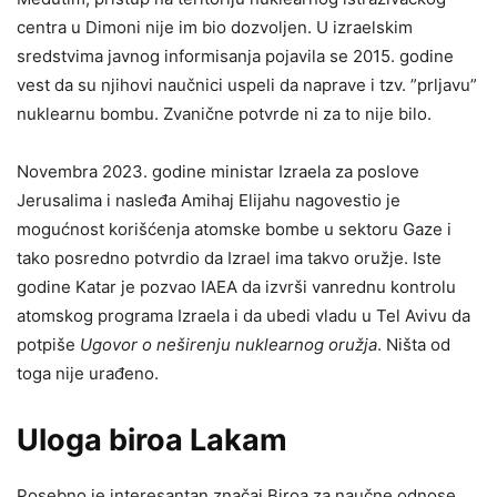
centra u Dimoni nije im bio dozvoljen. U izraelskim
sredstvima javnog informisanja pojavila se 2015. godine
vest da su njihovi naučnici uspeli da naprave i tzv. ”prljavu”
nuklearnu bombu. Zvanične potvrde ni za to nije bilo.
Novembra 2023. godine ministar Izraela za poslove
Jerusalima i nasleđa Amihaj Elijahu nagovestio je
mogućnost korišćenja atomske bombe u sektoru Gaze i
tako posredno potvrdio da Izrael ima takvo oružje. Iste
godine Katar je pozvao IAEA da izvrši vanrednu kontrolu
atomskog programa Izraela i da ubedi vladu u Tel Avivu da
potpiše
Ugovor o neširenju nuklearnog oružja
. Ništa od
toga nije urađeno.
Uloga biroa Lakam
Posebno je interesantan značaj Biroa za naučne odnose