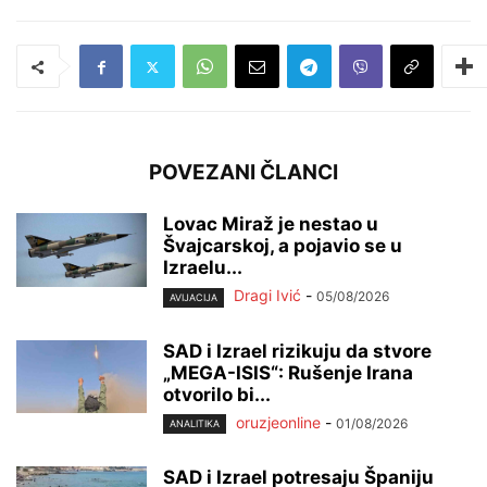
POVEZANI ČLANCI
Lovac Miraž je nestao u
Švajcarskoj, a pojavio se u
Izraelu...
Dragi Ivić
-
05/08/2026
AVIJACIJA
SAD i Izrael rizikuju da stvore
„MEGA-ISIS“: Rušenje Irana
otvorilo bi...
oruzjeonline
-
01/08/2026
ANALITIKA
SAD i Izrael potresaju Španiju