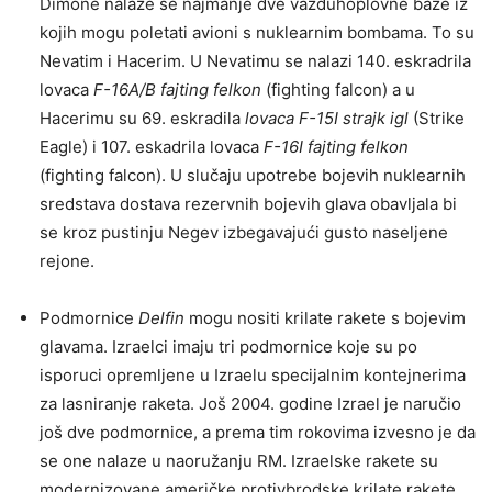
Dimone nalaze se najmanje dve vazduhoplovne baze iz
kojih mogu poletati avioni s nuklearnim bombama. To su
Nevatim i Hacerim. U Nevatimu se nalazi 140. eskradrila
lovaca
F-16A/B fajting felkon
(fighting falcon) a u
Hacerimu su 69. eskradila
lovaca F-15I strajk igl
(Strike
Eagle) i 107. eskadrila lovaca
F-16I fajting felkon
(fighting falcon). U slučaju upotrebe bojevih nuklearnih
sredstava dostava rezervnih bojevih glava obavljala bi
se kroz pustinju Negev izbegavajući gusto naseljene
rejone.
Podmornice
Delfin
mogu nositi krilate rakete s bojevim
glavama. Izraelci imaju tri podmornice koje su po
isporuci opremljene u Izraelu specijalnim kontejnerima
za lasniranje raketa. Još 2004. godine Izrael je naručio
još dve podmornice, a prema tim rokovima izvesno je da
se one nalaze u naoružanju RM. Izraelske rakete su
modernizovane američke protivbrodske krilate rakete