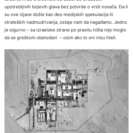
upotrebljivih bojevih glava bez potvrde o vrsti nosača. Da li
su ove izjave došle kao deo medijskih spekulacija ili
strateških nadmudrivanja, ostaje nam da nagađamo. Jedno
je sigurno – sa izraelske strane po pravilu ništa nije moglo
da se greškom obelodani – osim ako to oni nisu hteli.