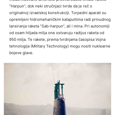
”Harpun”, dok neki stručnjaci tvrde da je reč o
originalnoj izraelskoj konstrukciji. Torpedni aparati su
opremljeni hidromehaničkim katapultima radi prinudnog
lansiranja raketa ”Sab-harpun”, ali i mina. Pri autonomiji
od osam hiljada milja one ostvaruju radijus raketa od
950 milja. Te rakete, prema tvrdnjama časopisa Vojna
tehnologija (Military Technology) mogu nositi nuklearne
bojeve glave.