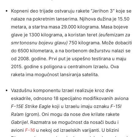
Kopneni deo trijade ostvaruju rakete ”Jerihon 3” koje se
nalaze na pokretnim lanserima. Njihova dužina je 15.50
metara, a startna masa 29.000 kilograma. Masa bojeve
glave je 1300 kilograma, a koristan teret
(eufemizam za
smrtonosnu bojevu glavu)
750 kilograma. Može dobaciti
do 6500 kilometara, a na borbenom dežurstvu nalazi se
od 2008. godine. Prvi put je uspešno testirana u maju
2015. godine s poligona u centralnom Izraelu. Ova
raketa ima mogućnost lansiranja satelita.
Vazdušnu komponentu Izrael realizuje kroz dve
eskadrile, odnosno 18 specijalno modifikovanih aviona
F-15E Strike Eagle
koji u Izraelu imaju oznaku
F-15I
Ra’am
(grom). Oni mogu da nose dve krilate rakete
Gabrijel
. Razmatra se mogućnost da nosači budu i
avioni
F-16
u nekoj od izraelskih varijanti. U blizini