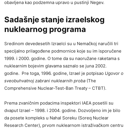
obavljena kao podzemna upravo u pustinji Negev.
Sadašnje stanje izraelskog
nuklearnog programa
Sredinom devedesetih Izraelci su u Nemačkoj naručili tri
specijalno prilagođene podmornice koje su im isporučene
1999. i 2000. godine. O tome da su naoružane raketama s
nuklearnim bojevim glavama saznalo se juna 2002.
godine. Pre toga, 1996. godine, Izrael je potpisao
Ugovor o
sveobuhvatnoj zabrani nuklearnih proba
(The
Comprehensive Nuclear-Test-Ban Treaty – CTBT).
Prema zvaničnim podacima inspektori IAEA posetili su
dvaput Izrael – 1998. i 2004. godine. Dozvoljeno im je bilo
da posete kompleks u Nahal Soreku (Soreq Nuclear
Research Center), prvom nuklearnom istraživačkom centru