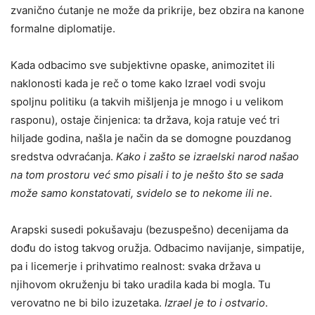
zvanično ćutanje ne može da prikrije, bez obzira na kanone
formalne diplomatije.
Kada odbacimo sve subjektivne opaske, animozitet ili
naklonosti kada je reč o tome kako Izrael vodi svoju
spoljnu politiku (a takvih mišljenja je mnogo i u velikom
rasponu), ostaje činjenica: ta država, koja ratuje već tri
hiljade godina, našla je način da se domogne pouzdanog
sredstva odvraćanja.
Kako i zašto se izraelski narod našao
na tom prostoru već smo pisali i to je nešto što se sada
može samo konstatovati, svidelo se to nekome ili ne
.
Arapski susedi pokušavaju (bezuspešno) decenijama da
dođu do istog takvog oružja. Odbacimo navijanje, simpatije,
pa i licemerje i prihvatimo realnost: svaka država u
njihovom okruženju bi tako uradila kada bi mogla. Tu
verovatno ne bi bilo izuzetaka.
Izrael je to i ostvario
.