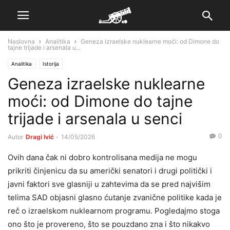
Naslovna
Analitika
Geneza izraelske nuklearne moći: od Dimone do
tajne trijade i arsenala u...
Analitika
Istorija
Geneza izraelske nuklearne
moći: od Dimone do tajne
trijade i arsenala u senci
0
Autor
Dragi Ivić
-
14/05/2026
Ovih dana čak ni dobro kontrolisana medija ne mogu
prikriti činjenicu da su američki senatori i drugi politički i
javni faktori sve glasniji u zahtevima da se pred najvišim
telima SAD objasni glasno ćutanje zvanične politike kada je
reč o izraelskom nuklearnom programu. Pogledajmo stoga
ono što je provereno, što se pouzdano zna i što nikakvo