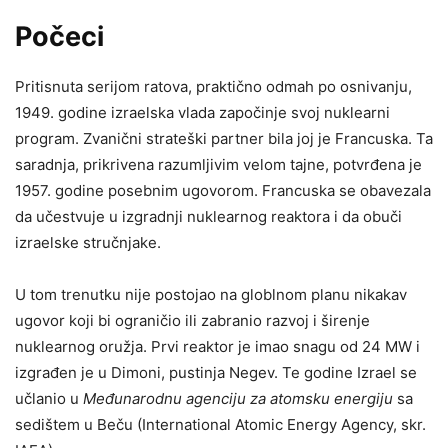
Počeci
Pritisnuta serijom ratova, praktično odmah po osnivanju,
1949. godine izraelska vlada započinje svoj nuklearni
program. Zvanični strateški partner bila joj je Francuska. Ta
saradnja, prikrivena razumljivim velom tajne, potvrđena je
1957. godine posebnim ugovorom. Francuska se obavezala
da učestvuje u izgradnji nuklearnog reaktora i da obuči
izraelske stručnjake.
U tom trenutku nije postojao na globlnom planu nikakav
ugovor koji bi ograničio ili zabranio razvoj i širenje
nuklearnog oružja. Prvi reaktor je imao snagu od 24 MW i
izgrađen je u Dimoni, pustinja Negev. Te godine Izrael se
učlanio u
Međunarodnu agenciju za atomsku energiju
sa
sedištem u Beču (International Atomic Energy Agency, skr.