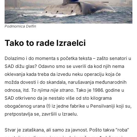
Podmornica Delfin
Tako to rade Izraelci
Dolazimo i do momenta s početka teksta – zašto senatori u
SAD dižu glas? Odavno smo se uverili da kod njih nema
oklevanja kada treba da izvedu neku operaciju koja će
možda dovesti i do skandala, narušavanja međunarodnih
odnosa, itd.
To njima nije strano
. Tako je 1986. godine u
SAD otkriveno da je nestalo više od sto kilograma
obogaćenog urana (!) iz jedne fabrike u Pensilvaniji koji su,
pretpostavlja se, završili u Izraelu.
Stvar je zataškana, ali samo za javnost. Pošto takva ”roba”