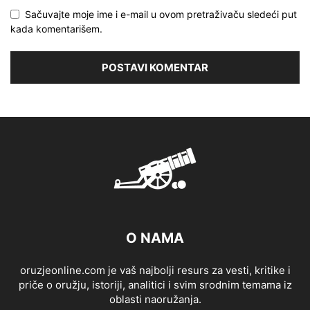
Sačuvajte moje ime i e-mail u ovom pretraživaču sledeći put
kada komentarišem.
O NAMA
oruzjeonline.com je vaš najbolji resurs za vesti, kritike i
priče o oružju, istoriji, analitici i svim srodnim temama iz
oblasti naoružanja.