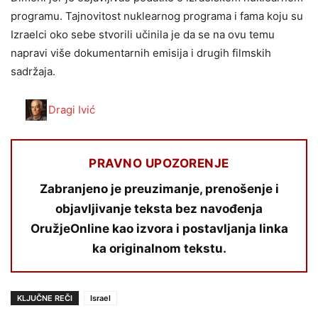
programu. Tajnovitost nuklearnog programa i fama koju su
Izraelci oko sebe stvorili učinila je da se na ovu temu
napravi više dokumentarnih emisija i drugih filmskih
sadržaja.
Dragi Ivić
PRAVNO UPOZORENJE
Zabranjeno je preuzimanje, prenošenje i
objavljivanje teksta bez navođenja
OružjeOnline kao izvora i postavljanja linka
ka originalnom tekstu.
KLJUČNE REČI
Israel