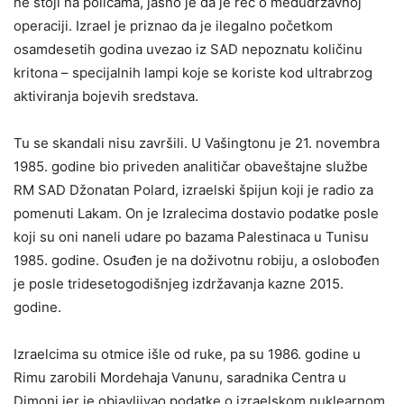
ne stoji na policama, jasno je da je reč o međudržavnoj
operaciji. Izrael je priznao da je ilegalno početkom
osamdesetih godina uvezao iz SAD nepoznatu količinu
kritona – specijalnih lampi koje se koriste kod ultrabrzog
aktiviranja bojevih sredstava.
Tu se skandali nisu završili. U Vašingtonu je 21. novembra
1985. godine bio priveden analitičar obaveštajne službe
RM SAD Džonatan Polard, izraelski špijun koji je radio za
pomenuti Lakam. On je Izralecima dostavio podatke posle
koji su oni naneli udare po bazama Palestinaca u Tunisu
1985. godine. Osuđen je na doživotnu robiju, a oslobođen
je posle tridesetogodišnjeg izdržavanja kazne 2015.
godine.
Izraelcima su otmice išle od ruke, pa su 1986. godine u
Rimu zarobili Mordehaja Vanunu, saradnika Centra u
Dimoni jer je objavljivao podatke o izraelskom nuklearnom