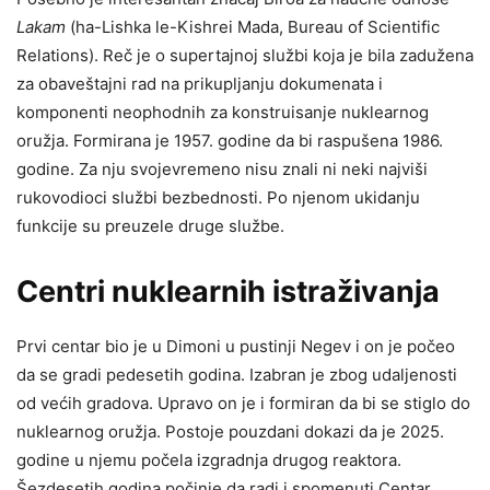
Lakam
(ha-Lishka le-Kishrei Mada, Bureau of Scientific
Relations). Reč je o supertajnoj službi koja je bila zadužena
za obaveštajni rad na prikupljanju dokumenata i
komponenti neophodnih za konstruisanje nuklearnog
oružja. Formirana je 1957. godine da bi raspušena 1986.
godine. Za nju svojevremeno nisu znali ni neki najviši
rukovodioci službi bezbednosti. Po njenom ukidanju
funkcije su preuzele druge službe.
Centri nuklearnih istraživanja
Prvi centar bio je u Dimoni u pustinji Negev i on je počeo
da se gradi pedesetih godina. Izabran je zbog udaljenosti
od većih gradova. Upravo on je i formiran da bi se stiglo do
nuklearnog oružja. Postoje pouzdani dokazi da je 2025.
godine u njemu počela izgradnja drugog reaktora.
Šezdesetih godina počinje da radi i spomenuti Centar