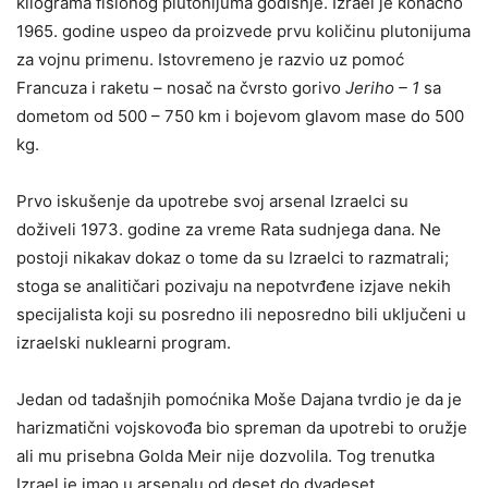
kilograma fisionog plutonijuma godišnje. Izrael je konačno
1965. godine uspeo da proizvede prvu količinu plutonijuma
za vojnu primenu. Istovremeno je razvio uz pomoć
Francuza i raketu – nosač na čvrsto gorivo
Jeriho – 1
sa
dometom od 500 – 750 km i bojevom glavom mase do 500
kg.
Prvo iskušenje da upotrebe svoj arsenal Izraelci su
doživeli 1973. godine za vreme Rata sudnjega dana. Ne
postoji nikakav dokaz o tome da su Izraelci to razmatrali;
stoga se analitičari pozivaju na nepotvrđene izjave nekih
specijalista koji su posredno ili neposredno bili uključeni u
izraelski nuklearni program.
Jedan od tadašnjih pomoćnika Moše Dajana tvrdio je da je
harizmatični vojskovođa bio spreman da upotrebi to oružje
ali mu prisebna Golda Meir nije dozvolila. Tog trenutka
Izrael je imao u arsenalu od deset do dvadeset