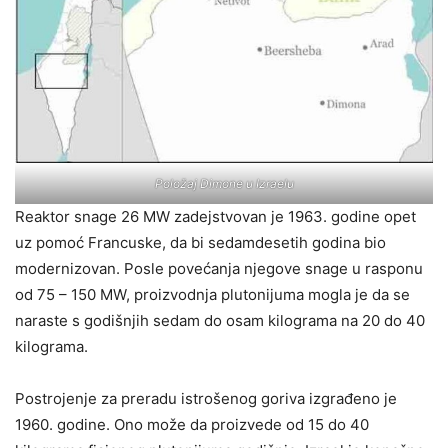
Položaj Dimone u Izraelu
Reaktor snage 26 MW zadejstvovan je 1963. godine opet
uz pomoć Francuske, da bi sedamdesetih godina bio
modernizovan. Posle povećanja njegove snage u rasponu
od 75 – 150 MW, proizvodnja plutonijuma mogla je da se
naraste s godišnjih sedam do osam kilograma na 20 do 40
kilograma.
Postrojenje za preradu istrošenog goriva izgrađeno je
1960. godine. Ono može da proizvede od 15 do 40