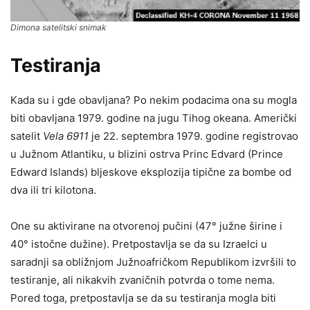
Dimona satelitski snimak
Testiranja
Kada su i gde obavljana? Po nekim podacima ona su mogla
biti obavljana 1979. godine na jugu Tihog okeana. Američki
satelit
Vela 6911
je 22. septembra 1979. godine registrovao
u Južnom Atlantiku, u blizini ostrva Princ Edvard (Prince
Edward Islands) bljeskove eksplozija tipične za bombe od
dva ili tri kilotona.
One su aktivirane na otvorenoj pučini (47° južne širine i
40° istočne dužine). Pretpostavlja se da su Izraelci u
saradnji sa obližnjom Južnoafričkom Republikom izvršili to
testiranje, ali nikakvih zvaničnih potvrda o tome nema.
Pored toga, pretpostavlja se da su testiranja mogla biti