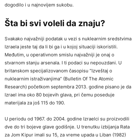
dogodilo i u najnovijem sukobu.
Šta bi svi voleli da znaju?
Svakako najvažniji podatak u vezi s nuklearnim sredstvima
Izraela jeste taj da li bi ga i u kojoj situaciji iskoristili.
Međutim, u operativnom smislu najvažniji je onaj o
stvarnom stanju arsenala. I ti podaci su nepouzdani. U
britanskom specijalizovanom časopisu ”Izveštaj o
nuklearnim istraživanjima” (Bulletin Of The Atomic
Research) početkom septembra 2013. godine pisano je da
Izrael ima oko 80 bojevih glava, pri čemu poseduje
materijala za još 115 do 190.
U periodu od 1967. do 2004. godine Izraelci su proizvodili
dve do tri bojeve glave godišnje. U trenutku izbijanja Rata
za Jom Kipur imali su 15, za vreme upada u Liban (1982)