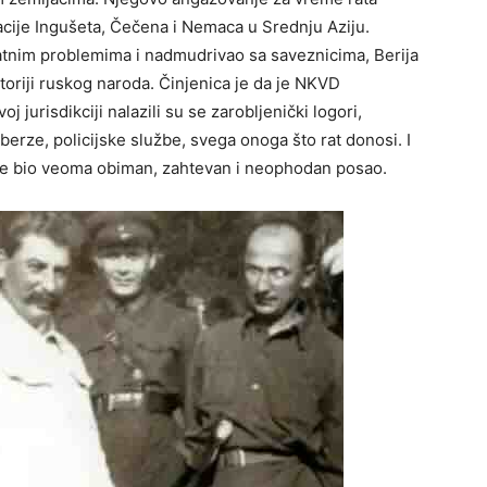
tacije Ingušeta, Čečena i Nemaca u Srednju Aziju.
ratnim problemima i nadmudrivao sa saveznicima, Berija
storiji ruskog naroda. Činjenica je da je NKVD
j jurisdikciji nalazili su se zarobljenički logori,
berze, policijske službe, svega onoga što rat donosi. I
o je bio veoma obiman, zahtevan i neophodan posao.