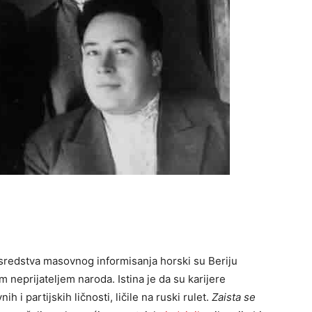
sredstva masovnog informisanja horski su Beriju
m neprijateljem naroda. Istina je da su karijere
h i partijskih ličnosti, ličile na ruski rulet.
Zaista se