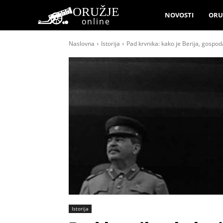
ORUŽJE
NOVOSTI
ORU
online
Naslovna
Istorija
Pad krvnika: kako je Berija, gospo
Istorija