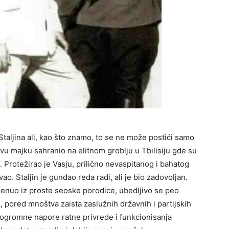
taljina ali, kao što znamo, to se ne može postići samo
ovu majku sahranio na elitnom groblju u Tbilisiju gde su
i. Protežirao je Vasju, prilično nevaspitanog i bahatog
vao. Staljin je gunđao reda radi, ali je bio zadovoljan.
krenuo iz proste seoske porodice, ubedljivo se peo
e, pored mnoštva zaista zaslužnih državnih i partijskih
a ogromne napore ratne privrede i funkcionisanja