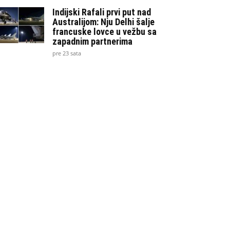
Indijski Rafali prvi put nad
Australijom: Nju Delhi šalje
francuske lovce u vežbu sa
zapadnim partnerima
pre 23 sata