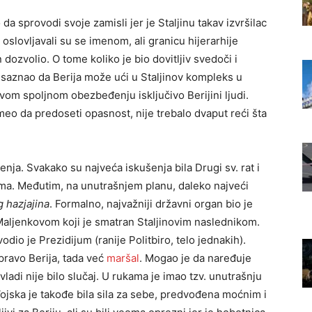
o da sprovodi svoje zamisli jer je Staljinu takav izvršilac
i oslovljavali su se imenom, ali granicu hijerarhije
n dozvolio. O tome koliko je bio dovitljiv svedoči i
e saznao da Berija može ući u Staljinov kompleks u
vom spoljnom obezbeđenju isključivo Berijini ljudi.
eo da predoseti opasnost, nije trebalo dvaput reći šta
ja. Svakako su najveća iskušenja bila Drugi sv. rat i
ma. Međutim, na unutrašnjem planu, daleko najveći
g hazjajina
. Formalno, najvažniji državni organ bio je
aljenkovom koji je smatran Staljinovim naslednikom.
dio je Prezidijum (ranije Politbiro, telo jednakih).
pravo Berija, tada već
maršal
. Mogao je da naređuje
vladi nije bilo slučaj. U rukama je imao tzv. unutrašnju
jska je takođe bila sila za sebe, predvođena moćnim i