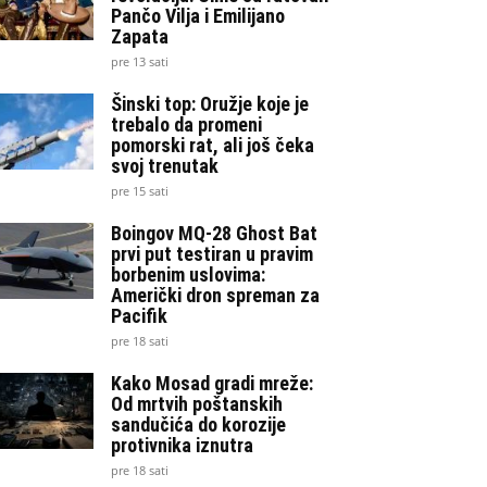
Pančo Vilja i Emilijano
Zapata
pre 13 sati
Šinski top: Oružje koje je
trebalo da promeni
pomorski rat, ali još čeka
svoj trenutak
pre 15 sati
Boingov MQ-28 Ghost Bat
prvi put testiran u pravim
borbenim uslovima:
Američki dron spreman za
Pacifik
pre 18 sati
Kako Mosad gradi mreže:
Od mrtvih poštanskih
sandučića do korozije
protivnika iznutra
pre 18 sati