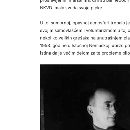
proslavljenim maršalima. Oni su bili nedodirlj
NKVD imala svuda svoje pipke.
U toj sumornoj, opasnoj atmosferi trebalo je
svojim samovlašćem i voluntarizmom u toj 
nekoliko velikih grešaka na unutrašnjem pl
1953. godine u Istočnoj Nemačkoj, ubrzo posl
istina da je većim delom za te probleme b