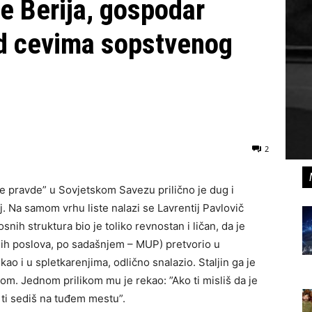
je Berija, gospodar
ed cevima sopstvenog
2
e pravde” u Sovjetskom Savezu prilično je dug i
j. Na samom vrhu liste nalazi se Lavrentij Pavlovič
snih struktura bio je toliko revnostan i ličan, da je
ih poslova, po sadašnjem – MUP) pretvorio u
ao i u spletkarenjima, odlično snalazio. Staljin ga je
om. Jednom prilikom mu je rekao: ”Ako ti misliš da je
 ti sediš na tuđem mestu”.