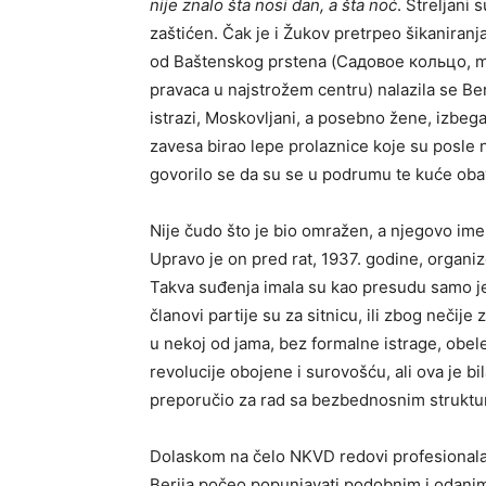
nije znalo šta nosi dan, a šta noć
. Streljani 
zaštićen. Čak je i Žukov pretrpeo šikanira
od Baštenskog prstena (Садовое кольцо, mo
pravaca u najstrožem centru) nalazila se Be
istrazi, Moskovljani, a posebno žene, izbega
zavesa birao lepe prolaznice koje su posle
govorilo se da su se u podrumu te kuće obav
Nije čudo što je bio omražen, a njegovo ime, 
Upravo je on pred rat, 1937. godine, organizo
Takva suđenja imala su kao presudu samo je
članovi partije su za sitnicu, ili zbog nečije
u nekoj od jama, bez formalne istrage, obel
revolucije obojene i surovošću, ali ova je bi
preporučio za rad sa bezbednosnim strukt
Dolaskom na čelo NKVD redovi profesionalaca 
Berija počeo popunjavati podobnim i odani