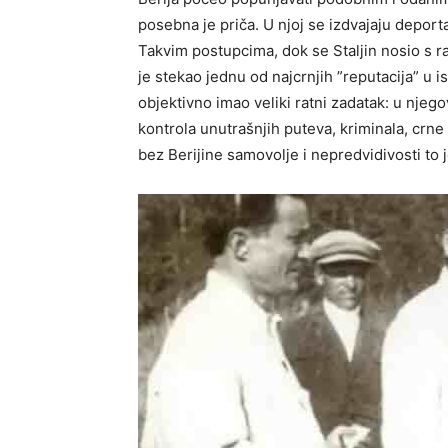
posebna je priča. U njoj se izdvajaju depor
Takvim postupcima, dok se Staljin nosio s 
je stekao jednu od najcrnjih ”reputacija” u i
objektivno imao veliki ratni zadatak: u njegovo
kontrola unutrašnjih puteva, kriminala, crne 
bez Berijine samovolje i nepredvidivosti t