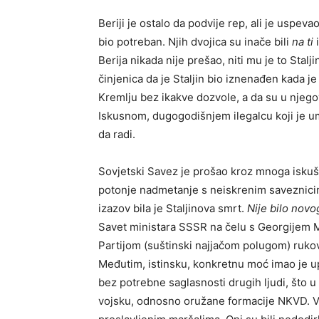
Beriji je ostalo da podvije rep, ali je uspeva
bio potreban. Njih dvojica su inače bili
na ti
Berija nikada nije prešao, niti mu je to Stalji
činjenica da je Staljin bio iznenađen kada j
Kremlju bez ikakve dozvole, a da su u njego
Iskusnom, dugogodišnjem ilegalcu koji je um
da radi.
Sovjetski Savez je prošao kroz mnoga iskušen
potonje nadmetanje s neiskrenim saveznici
izazov bila je Staljinova smrt.
Nije bilo novo
Savet ministara SSSR na čelu s Georgijem M
Partijom (suštinski najjačom polugom) rukovo
Međutim, istinsku, konkretnu moć imao je u
bez potrebne saglasnosti drugih ljudi, što u 
vojsku, odnosno oružane formacije NKVD. Vo