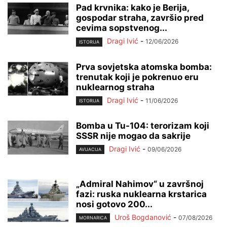
Pad krvnika: kako je Berija,
gospodar straha, završio pred
cevima sopstvenog...
Dragi Ivić
-
12/06/2026
ISTORIJA
Prva sovjetska atomska bomba:
trenutak koji je pokrenuo eru
nuklearnog straha
Dragi Ivić
-
11/06/2026
ISTORIJA
Bomba u Tu-104: terorizam koji
SSSR nije mogao da sakrije
Dragi Ivić
-
09/06/2026
AVIJACIJA
„Admiral Nahimov“ u završnoj
fazi: ruska nuklearna krstarica
nosi gotovo 200...
Uroš Bogdanović
-
07/08/2026
MORNARICA