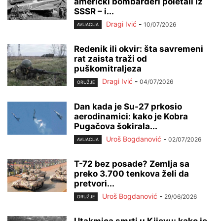
američki bombarderi poletali iz
SSSR – i...
Dragi Ivić
-
10/07/2026
AVIJACIJA
Redenik ili okvir: šta savremeni
rat zaista traži od
puškomitraljeza
Dragi Ivić
-
04/07/2026
ORUŽJE
Dan kada je Su-27 prkosio
aerodinamici: kako je Kobra
Pugačova šokirala...
Uroš Bogdanović
-
02/07/2026
AVIJACIJA
T-72 bez posade? Zemlja sa
preko 3.700 tenkova želi da
pretvori...
Uroš Bogdanović
-
29/06/2026
ORUŽJE
Utakmica smrti u Kijevu: kako je