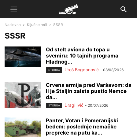
Naslovna
Ključne reči
SSSR
SSSR
Od stelt aviona do topa u
svemiru: 10 tajnih programa
Hladnog...
Uroš Bogdanović
-
08/08/2026
ISTORIJA
Crvena armija pred Varšavom: da
li je Staljin zaista pustio Nemce
da...
Dragi Ivić
-
20/07/2026
ISTORIJA
Panter, Votan i Pomeranijski
bedem: poslednje nemačke
prepreke na putu ka...