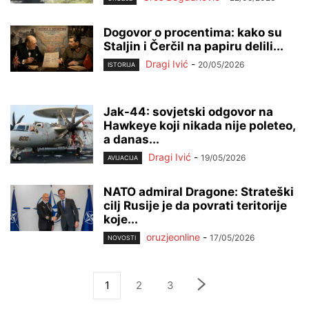
Dogovor o procentima: kako su
Staljin i Čerčil na papiru delili...
Dragi Ivić
-
20/05/2026
ISTORIJA
Jak-44: sovjetski odgovor na
Hawkeye koji nikada nije poleteo,
a danas...
Dragi Ivić
-
19/05/2026
AVIJACIJA
NATO admiral Dragone: Strateški
cilj Rusije je da povrati teritorije
koje...
oruzjeonline
-
17/05/2026
NOVOSTI
1
2
3