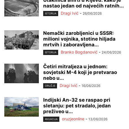
nastao jedan od najvećih ratnih...
Dragi Ivić
-
26/06/2026
ISTORIJA
Nemački zarobljenici u SSSR:
milioni vojnika, stotine hiljada
mrtvih i zaboravljena...
Branko Bogdanović
-
24/06/2026
ISTORIJA
Četiri mitraljeza u jednom:
sovjetski M-4 koji je pretvarao
nebo u...
Dragi Ivić
-
16/06/2026
ORUŽJE
Indijski An-32 se raspao pri
sletanju: pet stradalo, jedan
preživeo u...
oruzjeonline
-
13/06/2026
AVIJACIJA