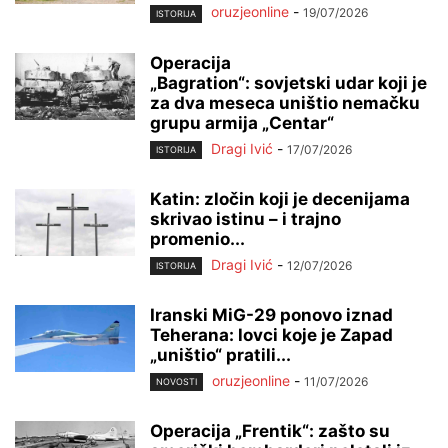
oruzjeonline
-
19/07/2026
ISTORIJA
Operacija
„Bagration“: sovjetski udar koji je
za dva meseca uništio nemačku
grupu armija „Centar“
Dragi Ivić
-
17/07/2026
ISTORIJA
Katin: zločin koji je decenijama
skrivao istinu – i trajno
promenio...
Dragi Ivić
-
12/07/2026
ISTORIJA
Iranski MiG-29 ponovo iznad
Teherana: lovci koje je Zapad
„uništio“ pratili...
oruzjeonline
-
11/07/2026
NOVOSTI
Operacija „Frentik“: zašto su