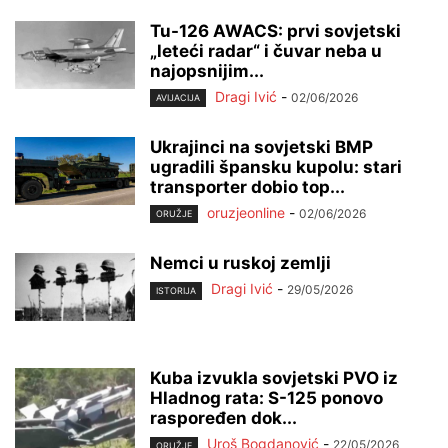
Tu-126 AWACS: prvi sovjetski
„leteći radar“ i čuvar neba u
najopsnijim...
Dragi Ivić
-
02/06/2026
AVIJACIJA
Ukrajinci na sovjetski BMP
ugradili špansku kupolu: stari
transporter dobio top...
oruzjeonline
-
02/06/2026
ORUŽJE
Nemci u ruskoj zemlji
Dragi Ivić
-
29/05/2026
ISTORIJA
Kuba izvukla sovjetski PVO iz
Hladnog rata: S-125 ponovo
raspoređen dok...
Uroš Bogdanović
-
22/05/2026
ORUŽJE