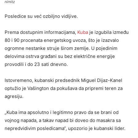
nimitz
Posledice su već ozbiljno vidljive.
Prema dostupnim informacijama,
Kuba
je izgubila između
80 i 90 procenata energetskog uvoza, što je izazvalo
ogromne nestanke struje širom zemlje. U pojedinim
delovima ostrva građani su bez električne energije
provodili i do 23 sati dnevno.
Istovremeno, kubanski predsednik Miguel Dijaz-Kanel
optužio je Vašington da pokušava da pripremi teren za
agresiju.
„Kuba ima apsolutno i legitimno pravo da se brani od
vojnog napada, a takav napad bi doveo do masakra sa
nepredvidivim posledicama“, upozorio je kubanski lider.