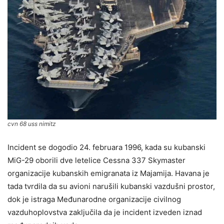
cvn 68 uss nimitz
Incident se dogodio 24. februara 1996, kada su kubanski
MiG-29 oborili dve letelice Cessna 337 Skymaster
organizacije kubanskih emigranata iz Majamija. Havana je
tada tvrdila da su avioni narušili kubanski vazdušni prostor,
dok je istraga Međunarodne organizacije civilnog
vazduhoplovstva zaključila da je incident izveden iznad