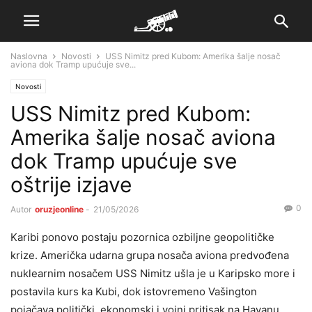
Naslovna
Novosti
USS Nimitz pred Kubom: Amerika šalje nosač
aviona dok Tramp upućuje sve...
Novosti
USS Nimitz pred Kubom:
Amerika šalje nosač aviona
dok Tramp upućuje sve
oštrije izjave
0
Autor
oruzjeonline
-
21/05/2026
Karibi ponovo postaju pozornica ozbiljne geopolitičke
krize. Američka udarna grupa nosača aviona predvođena
nuklearnim nosačem USS Nimitz ušla je u Karipsko more i
postavila kurs ka Kubi, dok istovremeno Vašington
pojačava politički, ekonomski i vojni pritisak na Havanu.