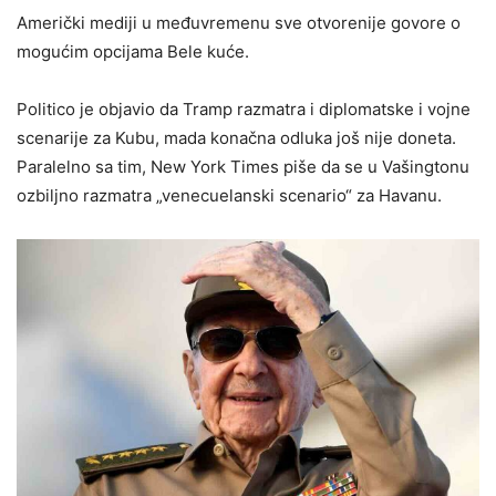
Američki mediji u međuvremenu sve otvorenije govore o
mogućim opcijama Bele kuće.
Politico je objavio da Tramp razmatra i diplomatske i vojne
scenarije za Kubu, mada konačna odluka još nije doneta.
Paralelno sa tim, New York Times piše da se u Vašingtonu
ozbiljno razmatra „venecuelanski scenario“ za Havanu.