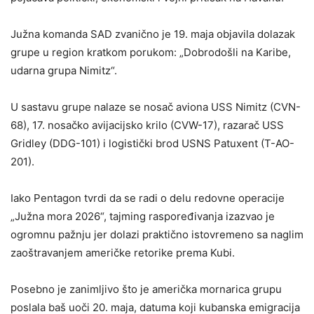
Južna komanda SAD zvanično je 19. maja objavila dolazak
grupe u region kratkom porukom: „Dobrodošli na Karibe,
udarna grupa Nimitz“.
U sastavu grupe nalaze se nosač aviona USS Nimitz (CVN-
68), 17. nosačko avijacijsko krilo (CVW-17), razarač USS
Gridley (DDG-101) i logistički brod USNS Patuxent (T-AO-
201).
Iako Pentagon tvrdi da se radi o delu redovne operacije
„Južna mora 2026“, tajming raspoređivanja izazvao je
ogromnu pažnju jer dolazi praktično istovremeno sa naglim
zaoštravanjem američke retorike prema Kubi.
Posebno je zanimljivo što je američka mornarica grupu
poslala baš uoči 20. maja, datuma koji kubanska emigracija