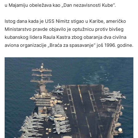
u Majamiju obeležava kao „Dan nezavisnosti Kube“.
Istog dana kada je USS Nimitz stigao u Karibe, američko
Ministarstvo pravde objavilo je optužnicu protiv bivšeg
kubanskog lidera Raula Kastra zbog obaranja dva civilna
aviona organizacije „Braća za spasavanje“ još 1996. godine.