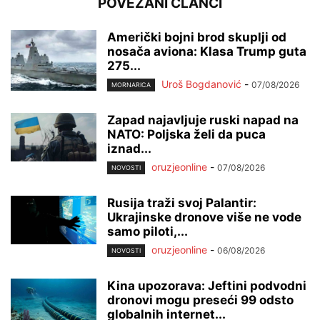
POVEZANI ČLANCI
Američki bojni brod skuplji od
nosača aviona: Klasa Trump guta
275...
Uroš Bogdanović
-
07/08/2026
MORNARICA
Zapad najavljuje ruski napad na
NATO: Poljska želi da puca
iznad...
oruzjeonline
-
07/08/2026
NOVOSTI
Rusija traži svoj Palantir:
Ukrajinske dronove više ne vode
samo piloti,...
oruzjeonline
-
06/08/2026
NOVOSTI
Kina upozorava: Jeftini podvodni
dronovi mogu preseći 99 odsto
globalnih internet...