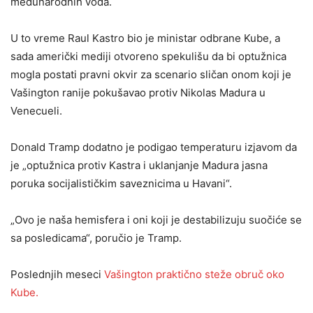
međunarodnih voda.
U to vreme Raul Kastro bio je ministar odbrane Kube, a
sada američki mediji otvoreno spekulišu da bi optužnica
mogla postati pravni okvir za scenario sličan onom koji je
Vašington ranije pokušavao protiv Nikolas Madura u
Venecueli.
Donald Tramp dodatno je podigao temperaturu izjavom da
je „optužnica protiv Kastra i uklanjanje Madura jasna
poruka socijalističkim saveznicima u Havani“.
„Ovo je naša hemisfera i oni koji je destabilizuju suočiće se
sa posledicama“, poručio je Tramp.
Poslednjih meseci
Vašington praktično steže obruč oko
Kube.