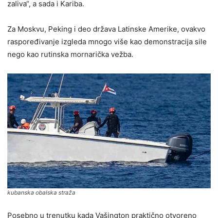
zaliva“, a sada i Kariba.
Za Moskvu, Peking i deo država Latinske Amerike, ovakvo
raspoređivanje izgleda mnogo više kao demonstracija sile
nego kao rutinska mornarička vežba.
kubanska obalska straža
Posebno u trenutku kada Vašington praktično otvoreno