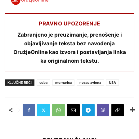
PRAVNO UPOZORENJE
Zabranjeno je preuzimanje, prenošenje i
objavljivanje teksta bez navođenja
OružjeOnline kao izvora i postavljanja linka
ka originalnom tekstu.
KLJUČNE REČI
cuba
mornarica
nosac aviona
USA