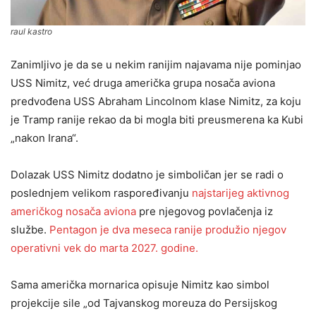
raul kastro
Zanimljivo je da se u nekim ranijim najavama nije pominjao
USS Nimitz, već druga američka grupa nosača aviona
predvođena USS Abraham Lincolnom klase Nimitz, za koju
je Tramp ranije rekao da bi mogla biti preusmerena ka Kubi
„nakon Irana“.
Dolazak USS Nimitz dodatno je simboličan jer se radi o
poslednjem velikom raspoređivanju
najstarijeg aktivnog
američkog nosača aviona
pre njegovog povlačenja iz
službe.
Pentagon je dva meseca ranije produžio njegov
operativni vek do marta 2027. godine.
Sama američka mornarica opisuje Nimitz kao simbol
projekcije sile „od Tajvanskog moreuza do Persijskog