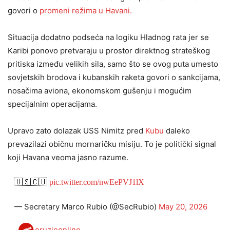
govori o
promeni režima u Havani.
Situacija dodatno podseća na logiku Hladnog rata jer se
Karibi ponovo pretvaraju u prostor direktnog strateškog
pritiska između velikih sila, samo što se ovog puta umesto
sovjetskih brodova i kubanskih raketa govori o sankcijama,
nosačima aviona, ekonomskom gušenju i mogućim
specijalnim operacijama.
Upravo zato dolazak USS Nimitz pred
Kubu
daleko
prevazilazi običnu mornaričku misiju. To je politički signal
koji Havana veoma jasno razume.
🇺🇸🇨🇺
pic.twitter.com/nwEePVJ1lX
— Secretary Marco Rubio (@SecRubio)
May 20, 2026
oruzjeonline