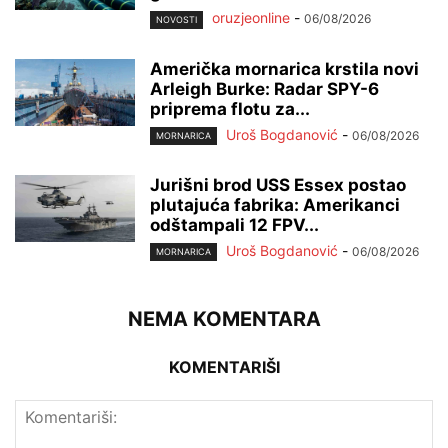
oruzjeonline
-
06/08/2026
NOVOSTI
Američka mornarica krstila novi
Arleigh Burke: Radar SPY-6
priprema flotu za...
Uroš Bogdanović
-
06/08/2026
MORNARICA
Jurišni brod USS Essex postao
plutajuća fabrika: Amerikanci
odštampali 12 FPV...
Uroš Bogdanović
-
06/08/2026
MORNARICA
NEMA KOMENTARA
KOMENTARIŠI