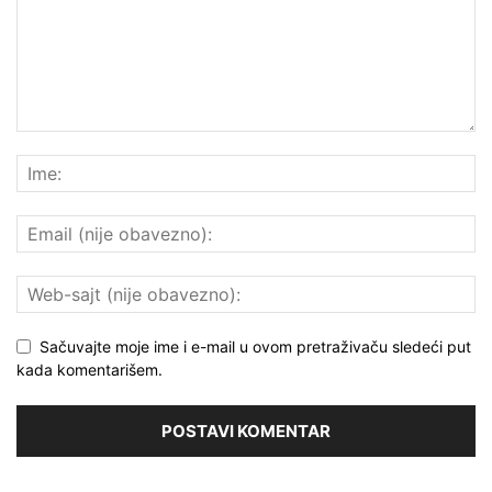
Sačuvajte moje ime i e-mail u ovom pretraživaču sledeći put
kada komentarišem.