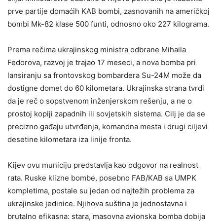
prve partije domaćih KAB bombi, zasnovanih na američkoj
bombi Mk-82 klase 500 funti, odnosno oko 227 kilograma.
Prema rečima ukrajinskog ministra odbrane Mihaila
Fedorova, razvoj je trajao 17 meseci, a nova bomba pri
lansiranju sa frontovskog bombardera Su-24M može da
dostigne domet do 60 kilometara. Ukrajinska strana tvrdi
da je reč o sopstvenom inženjerskom rešenju, a ne o
prostoj kopiji zapadnih ili sovjetskih sistema. Cilj je da se
precizno gađaju utvrđenja, komandna mesta i drugi ciljevi
desetine kilometara iza linije fronta.
Kijev ovu municiju predstavlja kao odgovor na realnost
rata. Ruske klizne bombe, posebno FAB/KAB sa UMPK
kompletima, postale su jedan od najtežih problema za
ukrajinske jedinice. Njihova suština je jednostavna i
brutalno efikasna: stara, masovna avionska bomba dobija