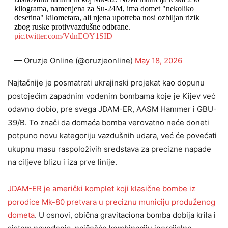
kilograma, namenjena za Su-24M, ima domet "nekoliko
desetina" kilometara, ali njena upotreba nosi ozbiljan rizik
zbog ruske protivvazdušne odbrane.
pic.twitter.com/VdnEOY1SID
— Oruzje Online (@oruzjeonline)
May 18, 2026
Najtačnije je posmatrati ukrajinski projekat kao dopunu
postojećim zapadnim vođenim bombama koje je Kijev već
odavno dobio, pre svega JDAM-ER, AASM Hammer i GBU-
39/B. To znači da domaća bomba verovatno neće doneti
potpuno novu kategoriju vazdušnih udara, već će povećati
ukupnu masu raspoloživih sredstava za precizne napade
na ciljeve blizu i iza prve linije.
JDAM-ER je američki komplet koji klasične bombe iz
porodice Mk-80 pretvara u preciznu municiju produženog
dometa
. U osnovi, obična gravitaciona bomba dobija krila i