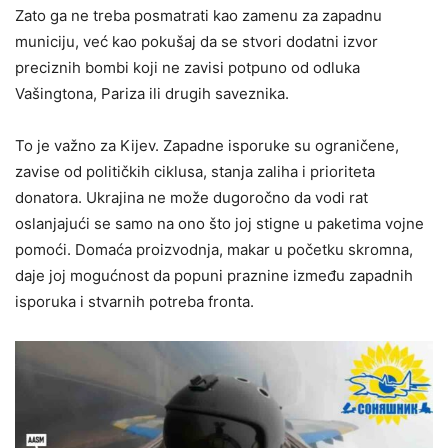
Zato ga ne treba posmatrati kao zamenu za zapadnu
municiju, već kao pokušaj da se stvori dodatni izvor
preciznih bombi koji ne zavisi potpuno od odluka
Vašingtona, Pariza ili drugih saveznika.
To je važno za Kijev. Zapadne isporuke su ograničene,
zavise od političkih ciklusa, stanja zaliha i prioriteta
donatora. Ukrajina ne može dugoročno da vodi rat
oslanjajući se samo na ono što joj stigne u paketima vojne
pomoći. Domaća proizvodnja, makar u početku skromna,
daje joj mogućnost da popuni praznine između zapadnih
isporuka i stvarnih potreba fronta.