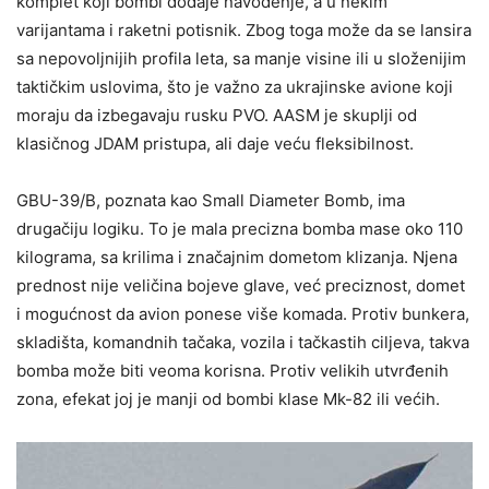
komplet koji bombi dodaje navođenje, a u nekim
varijantama i raketni potisnik. Zbog toga može da se lansira
sa nepovoljnijih profila leta, sa manje visine ili u složenijim
taktičkim uslovima, što je važno za ukrajinske avione koji
moraju da izbegavaju rusku PVO. AASM je skuplji od
klasičnog JDAM pristupa, ali daje veću fleksibilnost.
GBU-39/B, poznata kao Small Diameter Bomb, ima
drugačiju logiku. To je mala precizna bomba mase oko 110
kilograma, sa krilima i značajnim dometom klizanja. Njena
prednost nije veličina bojeve glave, već preciznost, domet
i mogućnost da avion ponese više komada. Protiv bunkera,
skladišta, komandnih tačaka, vozila i tačkastih ciljeva, takva
bomba može biti veoma korisna. Protiv velikih utvrđenih
zona, efekat joj je manji od bombi klase Mk-82 ili većih.