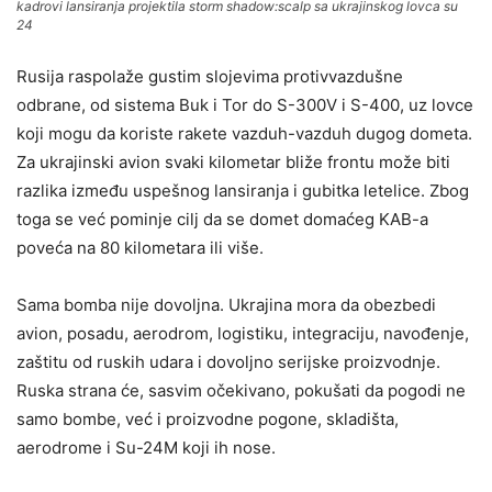
kadrovi lansiranja projektila storm shadow:scalp sa ukrajinskog lovca su
24
Rusija raspolaže gustim slojevima protivvazdušne
odbrane, od sistema Buk i Tor do S-300V i S-400, uz lovce
koji mogu da koriste rakete vazduh-vazduh dugog dometa.
Za ukrajinski avion svaki kilometar bliže frontu može biti
razlika između uspešnog lansiranja i gubitka letelice. Zbog
toga se već pominje cilj da se domet domaćeg KAB-a
poveća na 80 kilometara ili više.
Sama bomba nije dovoljna. Ukrajina mora da obezbedi
avion, posadu, aerodrom, logistiku, integraciju, navođenje,
zaštitu od ruskih udara i dovoljno serijske proizvodnje.
Ruska strana će, sasvim očekivano, pokušati da pogodi ne
samo bombe, već i proizvodne pogone, skladišta,
aerodrome i Su-24M koji ih nose.