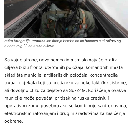
retka fotografija trenutka lansiranja bombe aasm hammer s ukrajinskog
aviona mig 29 na ruske ciljeve
Sa vojne strane, nova bomba ima smisla najviše protiv
ciljeva blizu fronta: utvrđenih položaja, komandnih mesta,
skladišta municije, artiljerijskih položaja, koncentracija
trupa i objekata koji su predaleko za neke taktičke sisteme,
ali dovoljno blizu za dejstvo sa Su-24M. Korišćenje ovakve
municije može povećati pritisak na rusku prednju i
operativnu zonu, posebno ako se kombinuje sa dronovima,
elektronskim ratovanjem i drugim sredstvima za zasićenje
odbrane.