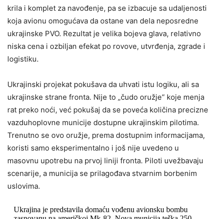
krila i komplet za navođenje, pa se izbacuje sa udaljenosti
koja avionu omogućava da ostane van dela neposredne
ukrajinske PVO. Rezultat je velika bojeva glava, relativno
niska cena i ozbiljan efekat po rovove, utvrđenja, zgrade i
logistiku.
Ukrajinski projekat pokušava da uhvati istu logiku, ali sa
ukrajinske strane fronta. Nije to „čudo oružje“ koje menja
rat preko noći, već pokušaj da se poveća količina precizne
vazduhoplovne municije dostupne ukrajinskim pilotima.
Trenutno se ovo oružje, prema dostupnim informacijama,
koristi samo eksperimentalno i još nije uvedeno u
masovnu upotrebu na prvoj liniji fronta. Piloti uvežbavaju
scenarije, a municija se prilagođava stvarnim borbenim
uslovima.
Ukrajina je predstavila domaću vođenu avionsku bombu
zasnovanu na američkoj Mk-82. Nova municija teška 250