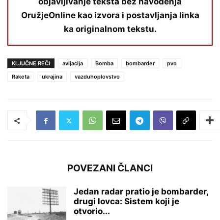
objavljivanje teksta bez navođenja
OružjeOnline kao izvora i postavljanja linka
ka originalnom tekstu.
KLJUČNE REČI
avijacija
Bomba
bombarder
pvo
Raketa
ukrajina
vazduhoplovstvo
POVEZANI ČLANCI
Jedan radar pratio je bombarder,
drugi lovca: Sistem koji je
otvorio...