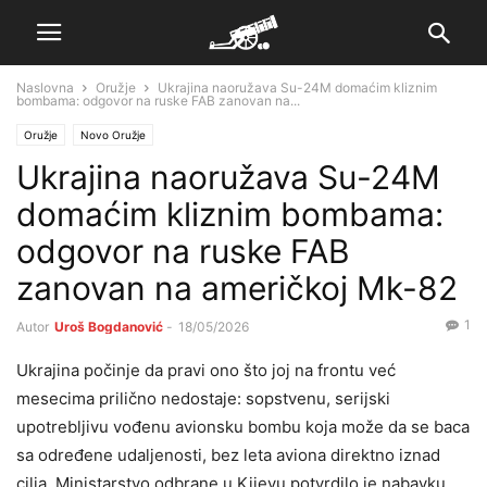
Naslovna
Oružje
Ukrajina naoružava Su-24M domaćim kliznim
bombama: odgovor na ruske FAB zanovan na...
Oružje
Novo Oružje
Ukrajina naoružava Su-24M
domaćim kliznim bombama:
odgovor na ruske FAB
zanovan na američkoj Mk-82
1
Autor
Uroš Bogdanović
-
18/05/2026
Ukrajina počinje da pravi ono što joj na frontu već
mesecima prilično nedostaje: sopstvenu, serijski
upotrebljivu vođenu avionsku bombu koja može da se baca
sa određene udaljenosti, bez leta aviona direktno iznad
cilja. Ministarstvo odbrane u Kijevu potvrdilo je nabavku