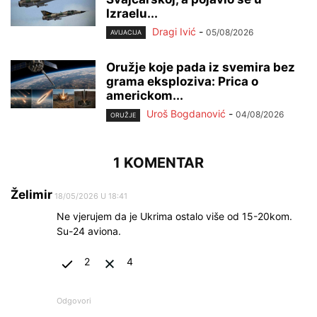
Izraelu...
Dragi Ivić
-
05/08/2026
AVIJACIJA
Oružje koje pada iz svemira bez
grama eksploziva: Prica o
americkom...
Uroš Bogdanović
-
04/08/2026
ORUŽJE
1 KOMENTAR
Želimir
18/05/2026 U 18:41
Ne vjerujem da je Ukrima ostalo više od 15-20kom.
Su-24 aviona.
2
4
Odgovori