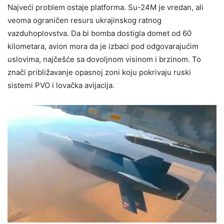
Najveći problem ostaje platforma. Su-24M je vredan, ali
veoma ograničen resurs ukrajinskog ratnog
vazduhoplovstva. Da bi bomba dostigla domet od 60
kilometara, avion mora da je izbaci pod odgovarajućim
uslovima, najčešće sa dovoljnom visinom i brzinom. To
znači približavanje opasnoj zoni koju pokrivaju ruski
sistemi PVO i lovačka avijacija.