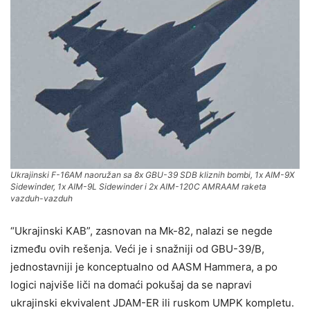
Ukrajinski F-16AM naoružan sa 8x GBU-39 SDB kliznih bombi, 1x AIM-9X
Sidewinder, 1x AIM-9L Sidewinder i 2x AIM-120C AMRAAM raketa
vazduh-vazduh
“Ukrajinski KAB”, zasnovan na Mk-82, nalazi se negde
između ovih rešenja. Veći je i snažniji od GBU-39/B,
jednostavniji je konceptualno od AASM Hammera, a po
logici najviše liči na domaći pokušaj da se napravi
ukrajinski ekvivalent JDAM-ER ili ruskom UMPK kompletu.