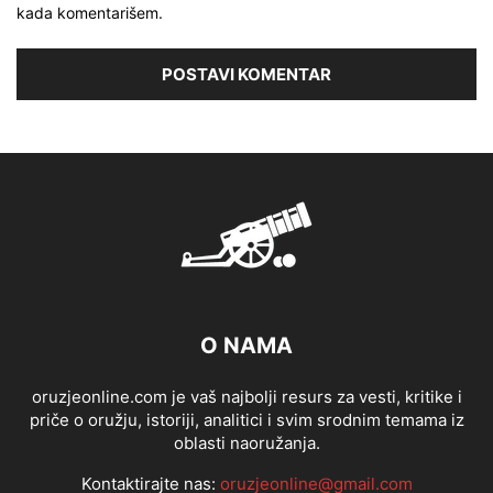
kada komentarišem.
O NAMA
oruzjeonline.com je vaš najbolji resurs za vesti, kritike i
priče o oružju, istoriji, analitici i svim srodnim temama iz
oblasti naoružanja.
Kontaktirajte nas:
oruzjeonline@gmail.com