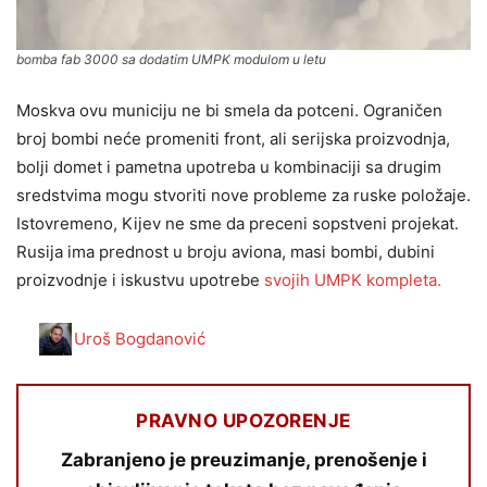
bomba fab 3000 sa dodatim UMPK modulom u letu
Moskva ovu municiju ne bi smela da potceni. Ograničen
broj bombi neće promeniti front, ali serijska proizvodnja,
bolji domet i pametna upotreba u kombinaciji sa drugim
sredstvima mogu stvoriti nove probleme za ruske položaje.
Istovremeno, Kijev ne sme da preceni sopstveni projekat.
Rusija ima prednost u broju aviona, masi bombi, dubini
proizvodnje i iskustvu upotrebe
svojih UMPK kompleta.
Uroš Bogdanović
PRAVNO UPOZORENJE
Zabranjeno je preuzimanje, prenošenje i