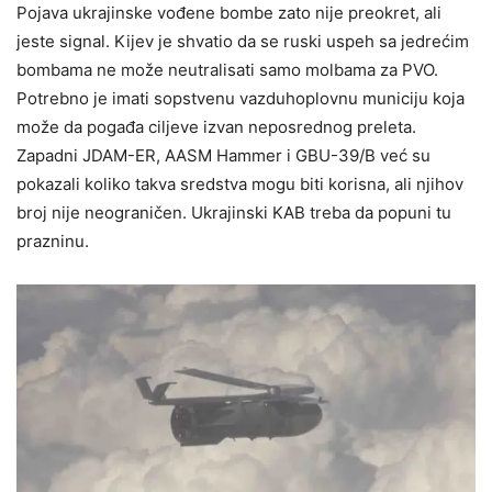
Pojava ukrajinske vođene bombe zato nije preokret, ali
jeste signal. Kijev je shvatio da se ruski uspeh sa jedrećim
bombama ne može neutralisati samo molbama za PVO.
Potrebno je imati sopstvenu vazduhoplovnu municiju koja
može da pogađa ciljeve izvan neposrednog preleta.
Zapadni JDAM-ER, AASM Hammer i GBU-39/B već su
pokazali koliko takva sredstva mogu biti korisna, ali njihov
broj nije neograničen. Ukrajinski KAB treba da popuni tu
prazninu.