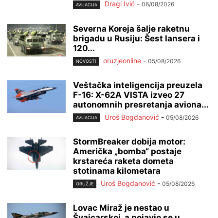
Dragi Ivić
-
06/08/2026
AVIJACIJA
Severna Koreja šalje raketnu
brigadu u Rusiju: Šest lansera i
120...
oruzjeonline
-
05/08/2026
NOVOSTI
Veštačka inteligencija preuzela
F-16: X-62A VISTA izveo 27
autonomnih presretanja aviona...
Uroš Bogdanović
-
05/08/2026
AVIJACIJA
StormBreaker dobija motor:
Američka „bomba“ postaje
krstareća raketa dometa
stotinama kilometara
Uroš Bogdanović
-
05/08/2026
ORUŽJE
Lovac Miraž je nestao u
Švajcarskoj, a pojavio se u