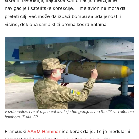
sistem navođenja, najčešće kombinaciju inercijalne
navigacije i satelitske korekcije. Time avion ne mora da
preleti cilj, već može da izbaci bombu sa udaljenosti i
visine, dok ona sama klizi prema koordinatama.
vazduhoplovstvo ukrajine pokazalo je fotografiju lovca Su-27 sa vođenom
bombom JDAM-ER
Francuski
AASM Hammer
ide korak dalje. To je modularni