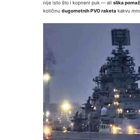
nije isto što i kopneni puk — ali
slika poma
količinu
dugometnih PVO raketa
kakvu mnog