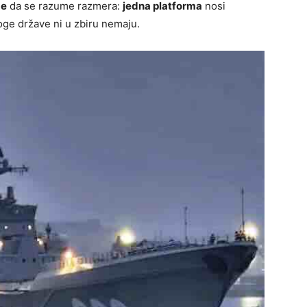
že
da se razume razmera:
jedna platforma
nosi
e države ni u zbiru nemaju.