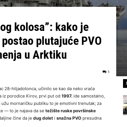
og kolosa”: kako je
 postao plutajuće PVO
menja u Arktiku
5
c 28-hiljadotonca, učinilo se kao da neko vraća
a iz porodice Kirov, prvi put od
1997.
ide samostalno,
a užu mornaričku publiku to je emotivni trenutak; za
ke — to je najava da se
težište ruske površinske
aljine čine da je
dug dolet
i
snažna PVO
presudna