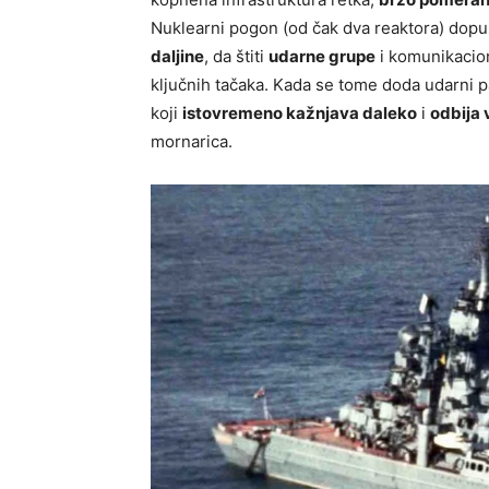
Nuklearni pogon (od čak dva reaktora) dop
daljine
, da štiti
udarne grupe
i komunikacion
ključnih tačaka. Kada se tome doda udarni 
koji
istovremeno kažnjava daleko
i
odbija 
mornarica.