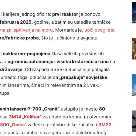
i karijera jednog oficira:
prvi reaktor
je ponovo
 februara 2025.
godine, a zatim su usledile tehničke
ma za ispitivanja na moru
. Mornarica je,
uoči ovog leta
,
ke/fabricke probe
, što je i učinjeno u avgustu.
na
nuklearno-pogonjena
klasa velikih površinskih
daje
ogromnu autonomiju i visoku krstareću brzinu
na
državanje
. Od raspada SSSR-a Rusija nije polagala
a; umesto toga, odlučila je da
„prepakuje” sovjetske
m lanserima, čineći ih relevantnim za 21. vek.
tupa.
vnih lansera P-700 „Granit”
ustupilo je mesto
80
 nose
3M14 „Kalibar”
za udare po kopnu (u otvorenim
800 „Oniks”
za teške protivbrodske zadatke i
3M22
ja je postala simbol nove generacije dalekometnog