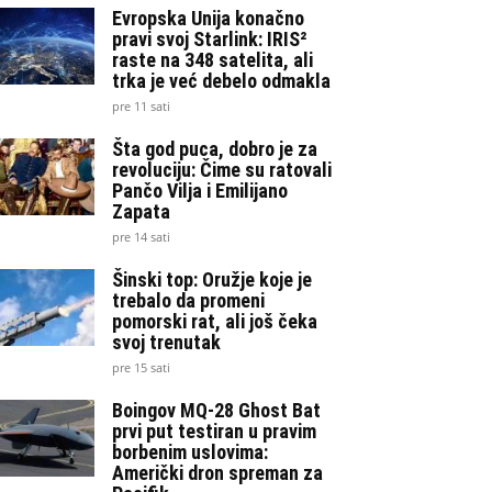
Evropska Unija konačno
pravi svoj Starlink: IRIS²
raste na 348 satelita, ali
trka je već debelo odmakla
pre 11 sati
Šta god puca, dobro je za
revoluciju: Čime su ratovali
Pančo Vilja i Emilijano
Zapata
pre 14 sati
Šinski top: Oružje koje je
trebalo da promeni
pomorski rat, ali još čeka
svoj trenutak
pre 15 sati
Boingov MQ-28 Ghost Bat
prvi put testiran u pravim
borbenim uslovima:
Američki dron spreman za