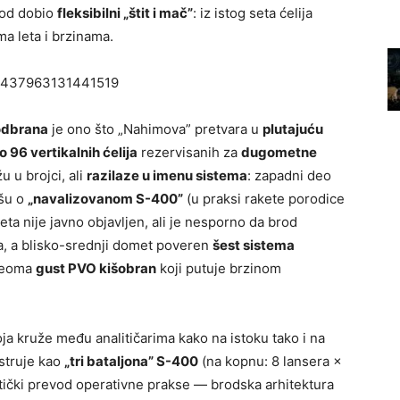
rod dobio
fleksibilni „štit i mač”
: iz istog seta ćelija
lima leta i brzinama.
958437963131441519
odbrana
je ono što „Nahimova” pretvara u
plutajuću
o 96 vertikalnih ćelija
rezervisanih za
dugometne
u u brojci, ali
razilaze u imenu sistema
: zapadni deo
išu o
„navalizovanom S-400”
(u praksi rakete porodice
ta nije javno objavljen, ali je nesporno da brod
a, a blisko-srednji domet poveren
šest sistema
 veoma
gust PVO kišobran
koji putuje brzinom
ja kruže među analitičarima kako na istoku tako i na
struje kao
„tri bataljona” S-400
(na kopnu: 8 lansera ×
tički prevod operativne prakse — brodska arhitektura