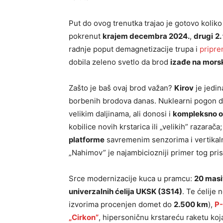
Put do ovog trenutka trajao je gotovo koliko 
pokrenut
krajem decembra 2024.
,
drugi
2.
radnje poput demagnetizacije trupa i
pripre
dobila zeleno svetlo da brod
izađe na mors
Zašto je baš ovaj brod važan?
Kirov
je jedi
borbenih brodova danas. Nuklearni pogon 
velikim daljinama, ali donosi i
kompleksno o
kobilice novih krstarica ili „velikih” razarač
platforme
savremenim senzorima i vertikalni
„Nahimov” je najambiciozniji primer tog pris
Srce modernizacije kuca u pramcu:
20 masi
univerzalnih ćelija UKSK (3S14)
. Te ćelije
izvorima procenjen domet do
2.500 km
),
P-
„Cirkon”
, hipersoničnu krstareću raketu ko