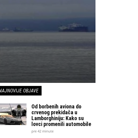
NAJNOVIJE OBJAVE
Od borbenih aviona do
crvenog prekidača u
Lamborghiniju: Kako su
lovci promenili automobile
pre 42 minute