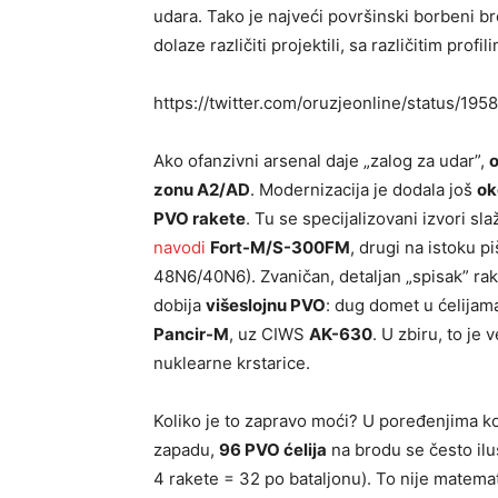
udara. Tako je najveći površinski borbeni b
dolaze različiti projektili, sa različitim profi
https://twitter.com/oruzjeonline/status/1
Ako ofanzivni arsenal daje „zalog za udar”,
zonu A2/AD
. Modernizacija je dodala još
ok
PVO rakete
. Tu se specijalizovani izvori slaž
navodi
Fort-M/S-300FM
, drugi na istoku p
48N6/40N6). Zvaničan, detaljan „spisak” rake
dobija
višeslojnu PVO
: dug domet u ćelijam
Pancir-M
, uz CIWS
AK-630
. U zbiru, to je
nuklearne krstarice.
Koliko je to zapravo moći? U poređenjima ko
zapadu,
96 PVO ćelija
na brodu se često ilu
4 rakete = 32 po bataljonu). To nije matema