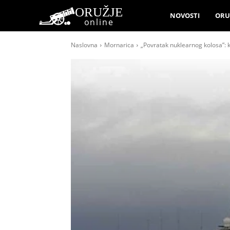
ORUŽJE
NOVOSTI
ORU
online
Naslovna
Mornarica
„Povratak nuklearnog kolosa”: k