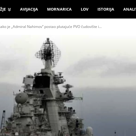
ŽJE
AVIJACIJA
MORNARICA
LOV
ISTORIJA
ANALI
ako je „Admiral Nahimov” postao plutajuće PVO čudovište i...