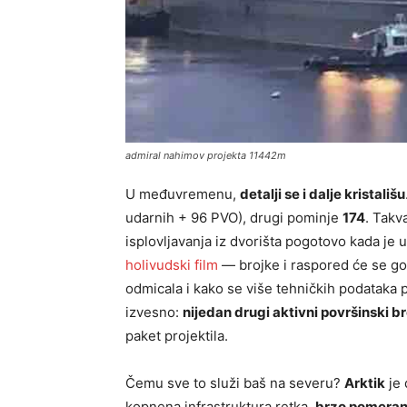
admiral nahimov projekta 11442m
U međuvremenu,
detalji se i dalje kristališu
udarnih + 96 PVO), drugi pominje
174
. Takv
isplovljavanja iz dvorišta pogotovo kada je u
holivudski film
— brojke i raspored će se go
odmicala i kako se više tehničkih podataka p
izvesno:
nijedan drugi aktivni površinski b
paket projektila.
Čemu sve to služi baš na severu?
Arktik
je 
kopnena infrastruktura retka,
brzo pomeran