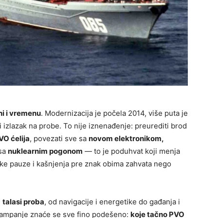
ni i vremenu
. Modernizacija je počela 2014, više puta je
izlazak na probe. To nije iznenađenje: preurediti brod
VO ćelija
, povezati sve sa
novom elektronikom,
 sa
nuklearnim pogonom
— to je poduhvat koji menja
ike pauze i kašnjenja pre znak obima zahvata nego
u
talasi proba
, od navigacije i energetike do gađanja i
 kampanje znaće se sve fino podešeno:
koje tačno PVO