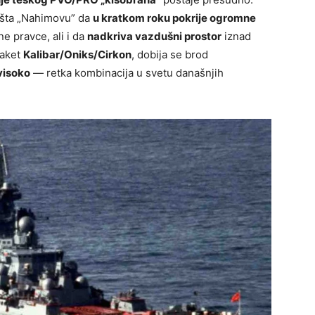
ušta „Nahimovu” da
u kratkom roku pokrije ogromne
e pravce, ali i da
nadkriva vazdušni prostor
iznad
paket
Kalibar/Oniks/Cirkon
, dobija se brod
visoko
— retka kombinacija u svetu današnjih