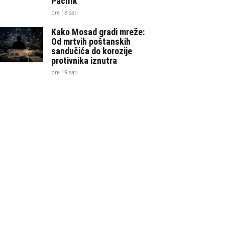
Pacifik
pre 18 sati
Kako Mosad gradi mreže:
Od mrtvih poštanskih
sandučića do korozije
protivnika iznutra
pre 19 sati