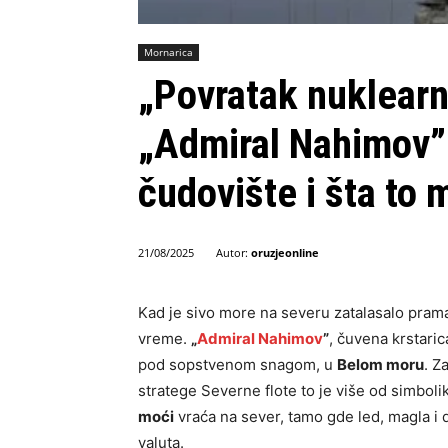
Mornarica
„Povratak nuklearn
„Admiral Nahimov”
čudovište i šta to 
Autor:
oruzjeonline
21/08/2025
Kad je sivo more na severu zatalasalo prama
vreme.
„
Admiral Nahimov
”
, čuvena krstaric
pod sopstvenom snagom, u
Belom moru
. Z
stratege Severne flote to je više od simboli
moći
vraća na sever, tamo gde led, magla i d
valuta.