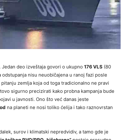
. Jedan deo izveštaja govori o ukupno
176 VLS
(80
a odstupanja nisu neuobičajena u ranoj fazi posle
 pitanju zemlja koja od toga tradicionalno ne pravi
tovo sigurno precizirati kako probna kampanja bude
ojavi u javnosti. Ono što već danas jeste
rod
na planeti ne nosi toliko ćelija i tako raznovrstan
dalek, surov i klimatski nepredvidiv, a tamo gde je
je teškog PVO/PRO „kišobrana”
postaje presudno.