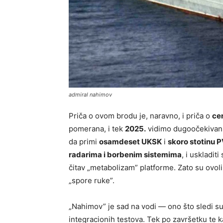
admiral nahimov
Priča o ovom brodu je, naravno, i priča o
ce
pomerana, i tek
2025.
vidimo dugoočekivani 
da primi
osamdeset UKSK
i
skoro stotinu P
radarima i borbenim sistemima
, i uskladiti
čitav „metabolizam” platforme. Zato su ovol
„spore ruke”.
„Nahimov” je sad na vodi — ono što sledi s
integracionih testova. Tek po završetku te