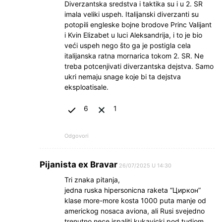
Diverzantska sredstva i taktika su i u 2. SR
imala veliki uspeh. Italijanski diverzanti su
potopili engleske bojne brodove Princ Valijant
i Kvin Elizabet u luci Aleksandrija, i to je bio
veći uspeh nego što ga je postigla cela
italijanska ratna mornarica tokom 2. SR. Ne
treba potcenjivati diverzantska dejstva. Samo
ukri nemaju snage koje bi ta dejstva
eksploatisale.
6
1
Odgovori
Pijanista ex Bravar
26/07/2025 U 14:30
Tri znaka pitanja,
jedna ruska hipersonicna raketa “Циркон”
klase more-more kosta 1000 puta manje od
americkog nosaca aviona, ali Rusi svejedno
trenutno nece ispaliti kukavicki pod tudjom