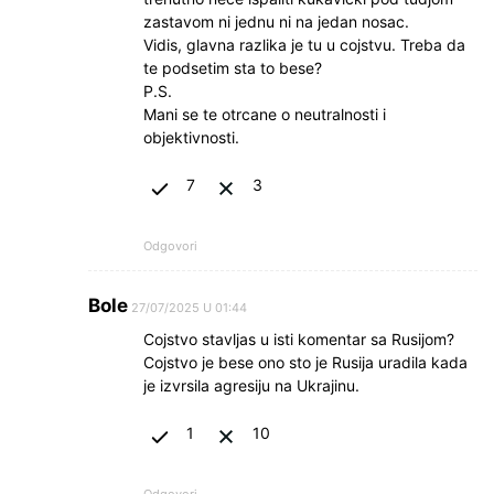
zastavom ni jednu ni na jedan nosac.
Vidis, glavna razlika je tu u cojstvu. Treba da
te podsetim sta to bese?
P.S.
Mani se te otrcane o neutralnosti i
objektivnosti.
7
3
Odgovori
Bole
27/07/2025 U 01:44
Cojstvo stavljas u isti komentar sa Rusijom?
Cojstvo je bese ono sto je Rusija uradila kada
je izvrsila agresiju na Ukrajinu.
1
10
Odgovori