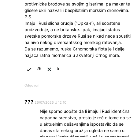
protivnicke brodove sa svojim gliserima, pa makar te
glisere ukri nazvali i bespilotnim morskim dronovima.
P.S.
Imaju i Rusi slicna orudja (“Оркан”), ali sopstene
proizvodnje, a ne britanske. Ipak, imajuci status
svetske pomorske drzave Rusi se nikad nece spustiti
na nivo nekog diversantskog morskog ratovanja.
Da se razumemo, ruska Crnomorska flota je i dalje
najjaca ratna mornarica u akvatoriji Crnog mora.
26
5
Odgovori
???
26/07/2025 U 12:10
Nije sporno uopšte da li imaju i Rusi identična
napadna sredstva, prosto je reč o tome da se
u aktuelnim dešavanjima ispostavilo da se
danas sila nekog oružija ogleda ne samo u
njegovoj “nabudženosti”, već i u sposobnosti