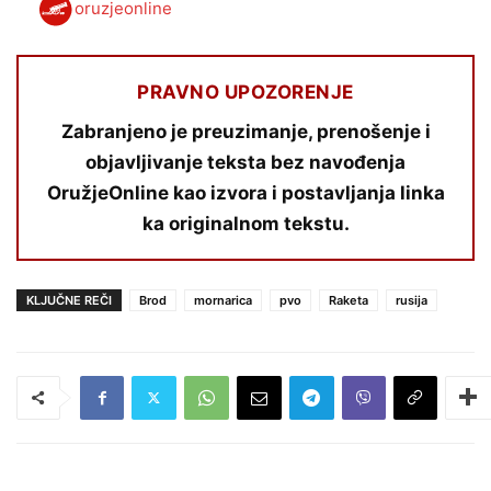
oruzjeonline
PRAVNO UPOZORENJE
Zabranjeno je preuzimanje, prenošenje i
objavljivanje teksta bez navođenja
OružjeOnline kao izvora i postavljanja linka
ka originalnom tekstu.
KLJUČNE REČI
Brod
mornarica
pvo
Raketa
rusija