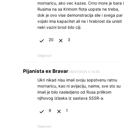
mornaricu, ako vec kazes. Crno more je bara i
Rusima na sa Krimom flota uopste ne treba,
dok je ovo vise demonstracija sile i svega par
vojski ima kapacitet ali ne i hrabrost da unisti
neki vazni brod bilo ciji.
20
3
Odgovori
Pijanista ex Bravar
26/07/2025 U 14:35
Ukri nikad nisu imali svoju sopstvenu ratnu
mornaricu, kao ni avijaciju, naime, sve sto su
imali je bilo nasledjeno od Rusa prilikom
njihovog izlaska iz sastava SSSR-a.
9
1
Odgovori