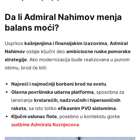
Da li Admiral Nahimov menja
balans moći?
Usprkos
kašnjenjima i finansijskim izazovima
,
Admiral
Nahimov
ostaje ključni deo
ambiciozne ruske pomorske
strategije
. Ako modernizacija bude realizovana u punom
obimu, brod će biti:
Najveći i najmoćniji borbeni brod na svetu
.
Glavna površinska udarna platforma
, sposobna za
lansiranje
krstarećih, nadzvučnih i hipersoničnih
raketa
, sa isto toliko
efikasnim PVO sistemima
.
Ključni oslonac flote
, posebno u kontekstu gorke
sudbine Admirala Kuznjecova
.