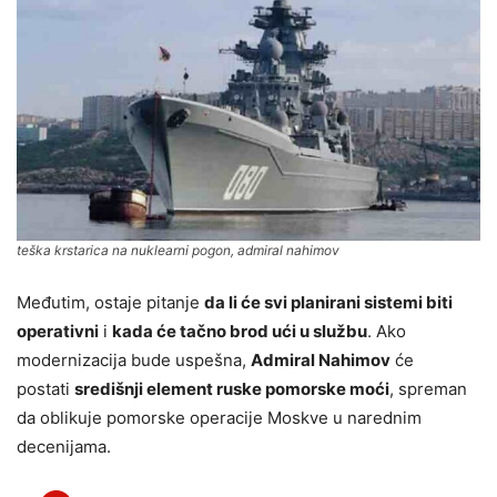
teška krstarica na nuklearni pogon, admiral nahimov
Međutim, ostaje pitanje
da li će svi planirani sistemi biti
operativni
i
kada će tačno brod ući u službu
. Ako
modernizacija bude uspešna,
Admiral Nahimov
će
postati
središnji element ruske pomorske moći
, spreman
da oblikuje pomorske operacije Moskve u narednim
decenijama.