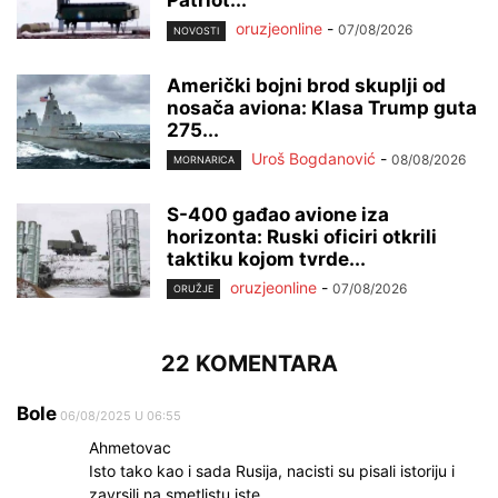
Patriot...
oruzjeonline
-
07/08/2026
NOVOSTI
Američki bojni brod skuplji od
nosača aviona: Klasa Trump guta
275...
Uroš Bogdanović
-
08/08/2026
MORNARICA
S-400 gađao avione iza
horizonta: Ruski oficiri otkrili
taktiku kojom tvrde...
oruzjeonline
-
07/08/2026
ORUŽJE
22 KOMENTARA
Bole
06/08/2025 U 06:55
Ahmetovac
Isto tako kao i sada Rusija, nacisti su pisali istoriju i
zavrsili na smetlistu iste.