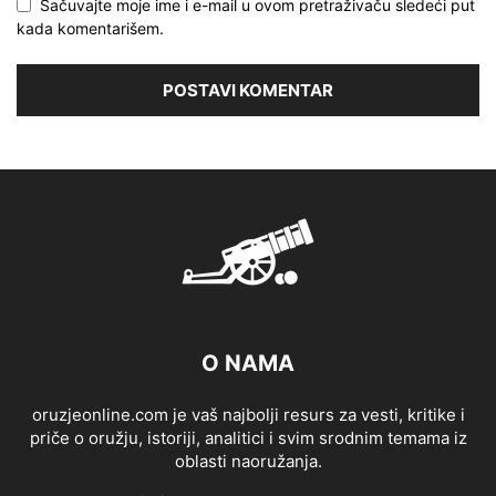
Sačuvajte moje ime i e-mail u ovom pretraživaču sledeći put
kada komentarišem.
O NAMA
oruzjeonline.com je vaš najbolji resurs za vesti, kritike i
priče o oružju, istoriji, analitici i svim srodnim temama iz
oblasti naoružanja.