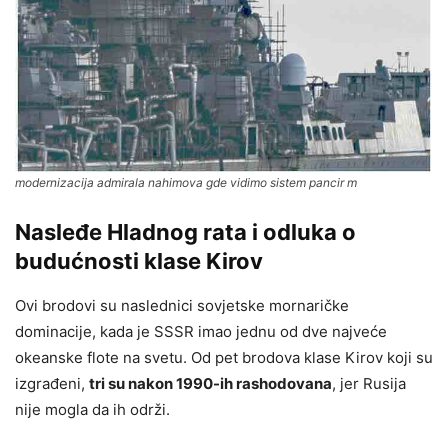
modernizacija admirala nahimova gde vidimo sistem pancir m
Nasleđe Hladnog rata i odluka o
budućnosti klase Kirov
Ovi brodovi su naslednici sovjetske mornaričke
dominacije, kada je SSSR imao jednu od dve najveće
okeanske flote na svetu. Od pet brodova klase Kirov koji su
izgrađeni,
tri su nakon 1990-ih rashodovana
, jer Rusija
nije mogla da ih održi.