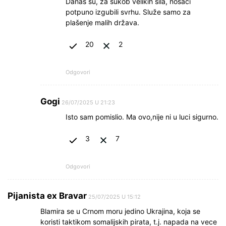
Danas su, za sukob velikih sila, nosači
potpuno izgubili svrhu. Služe samo za
plašenje malih država.
20
2
Odgovori
Gogi
26/07/2025 U 21:23
Isto sam pomislio. Ma ovo,nije ni u luci sigurno.
3
7
Odgovori
Pijanista ex Bravar
25/07/2025 U 15:12
Blamira se u Crnom moru jedino Ukrajina, koja se
koristi taktikom somalijskih pirata, t.j. napada na vece