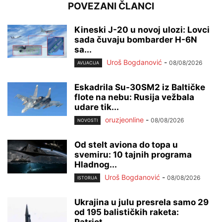
POVEZANI ČLANCI
Kineski J-20 u novoj ulozi: Lovci
sada čuvaju bombarder H-6N
sa...
Uroš Bogdanović
-
08/08/2026
AVIJACIJA
Eskadrila Su-30SM2 iz Baltičke
flote na nebu: Rusija vežbala
udare tik...
oruzjeonline
-
08/08/2026
NOVOSTI
Od stelt aviona do topa u
svemiru: 10 tajnih programa
Hladnog...
Uroš Bogdanović
-
08/08/2026
ISTORIJA
Ukrajina u julu presrela samo 29
od 195 balističkih raketa: