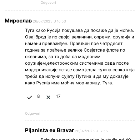
Odgovori
Мирослав
26/07/2025 U 16:53
Туга како Русија покушава да покаже да је моћна.
Овај брод је по својој величини, опреми, оружију и
намени превазиђен. Прављен пре четрдесет
година за праћење велике Совјетске флоте по
океанима, за то доба са модерним
оружијем,електронским системима сада после
модернизације остаје само једна тужна сенка која
треба да испуни сујету Путина и да му доказује
како Русија има моћну морнарицу. Туга.
8
17
Odgovori
Pijanista ex Bravar
26/07/2025 U 17:55
Polovina americke mornarice je starija od 40