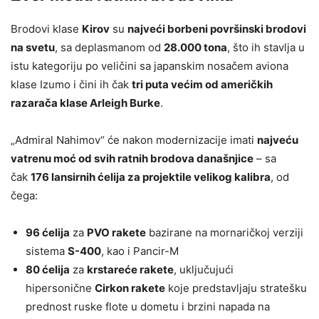
Brodovi klase
Kirov
su
najveći borbeni površinski brodovi
na svetu
, sa deplasmanom od
28.000 tona
, što ih stavlja u
istu kategoriju po veličini sa japanskim nosačem aviona
klase Izumo i čini ih čak
tri puta većim od američkih
razarača klase Arleigh Burke
.
„Admiral Nahimov“ će nakon modernizacije imati
najveću
vatrenu moć od svih ratnih brodova današnjice
– sa
čak
176 lansirnih ćelija za projektile velikog kalibra
, od
čega:
96 ćelija
za
PVO rakete
bazirane na mornaričkoj verziji
sistema
S-400
, kao i Pancir-M
80 ćelija
za
krstareće rakete
, uključujući
hipersonične
Cirkon rakete
koje predstavljaju stratešku
prednost ruske flote u dometu i brzini napada na