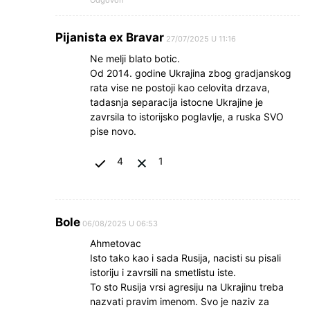
Pijanista ex Bravar
27/07/2025 U 11:16
Ne melji blato botic.
Od 2014. godine Ukrajina zbog gradjanskog
rata vise ne postoji kao celovita drzava,
tadasnja separacija istocne Ukrajine je
zavrsila to istorijsko poglavlje, a ruska SVO
pise novo.
4
1
Bole
06/08/2025 U 06:53
Ahmetovac
Isto tako kao i sada Rusija, nacisti su pisali
istoriju i zavrsili na smetlistu iste.
To sto Rusija vrsi agresiju na Ukrajinu treba
nazvati pravim imenom. Svo je naziv za