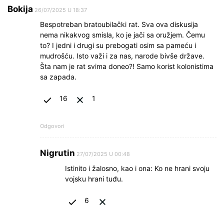
Bokija
26/07/2025 U 18:37
Bespotreban bratoubilački rat. Sva ova diskusija
nema nikakvog smisla, ko je jači sa oružjem. Čemu
to? I jedni i drugi su prebogati osim sa pameću i
mudrošću. Isto važi i za nas, narode bivše države.
Šta nam je rat svima doneo?! Samo korist kolonistima
sa zapada.
16
1
Odgovori
Nigrutin
27/07/2025 U 00:48
Istinito i žalosno, kao i ona: Ko ne hrani svoju
vojsku hrani tuđu.
6