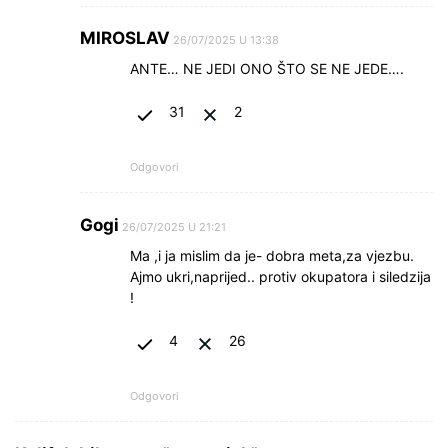
MIROSLAV
26/07/2025 U 13:38
ANTE… NE JEDI ONO ŠTO SE NE JEDE….
31
2
Odgovori
Gogi
26/07/2025 U 21:21
Ma ,i ja mislim da je- dobra meta,za vjezbu.
Ajmo ukri,naprijed.. protiv okupatora i siledzija
!
4
26
Odgovori