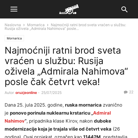
Naslovna
Mornarica
Najmoćniji ratni brod sveta vraćen u službu:
Rusija oživela „Admirala Nahimova“ posle...
Mornarica
Najmoćniji ratni brod sveta
vraćen u službu: Rusija
oživela „Admirala Nahimova“
posle čak četvrt veka!
22
Autor
oruzjeonline
-
25/07/2025
Dana 25. jula 2025. godine,
ruska mornarica
zvanično
je
ponovo porinula nuklearnu krstaricu „
Admiral
Nahimov
“
, pripadnika klase Kirov, nakon
duboke
modernizacije koja je trajala više od četvrt veka
(26
godina). Ovaj projekat, označen kao
11442M
, predstavlja