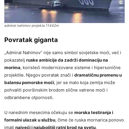
admiral nahimov projekta 11442m
Povratak giganta
„Admiral Nahimov“ nije samo simbol sovjetske moći, već i
pokazatelj
ruske ambicije da zadrži dominaciju na
morima
, koristeći modernizovane sisteme i hipersonične
projektile. Njegov povratak znači i
dramatičnu promenu u
balansu pomorske moći
, jer se malo koja zemlja može
pohvaliti površinskim brodom slične vatrene moći i
odbrambene otpornosti.
U narednim mesecima očekuju se
morska testiranja i
formalni ulazak u službu
, čime će ruska mornarica ponovo
imati
najveći i najubojitiji ratni brod na svetu
.