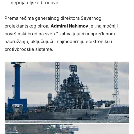
neprijateljske brodove.
Prema rečima generalnog direktora Severnog
projektantskog biroa,
Admiral Nahimov
je „najmoćniji
površinski brod na svetu“ zahvaljujući unapređenom
naoružanju, uključujući i najmoderniju elektroniku i
protivbrodske sisteme.