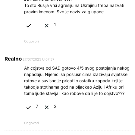
To sto Rusija vrsi agresiju na Ukrajinu treba nazvati
pravim imenom. Svo je naziv za glupane
1
Odgovori
Realno
27/07/2025 U 07:57
Ah cojstva od SAD gotovo 4/5 svog postojanja nekog
napadaju, Nijemci sa poslusnicima izazivaju svjetske
ratove a suvisno je pricati o ostatku zapada koji je
takodje stotinama godina pljackao Aziju i Afriku pri
tome ljude stavljali kao robove da li je to cojstvo???
7
2
Odgovori