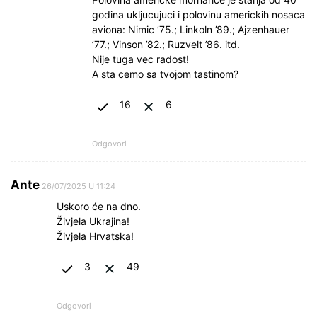
godina ukljucujuci i polovinu americkih nosaca
aviona: Nimic ’75.; Linkoln ’89.; Ajzenhauer
’77.; Vinson ’82.; Ruzvelt ’86. itd.
Nije tuga vec radost!
A sta cemo sa tvojom tastinom?
16
6
Odgovori
Ante
26/07/2025 U 11:24
Uskoro će na dno.
Živjela Ukrajina!
Živjela Hrvatska!
3
49
Odgovori