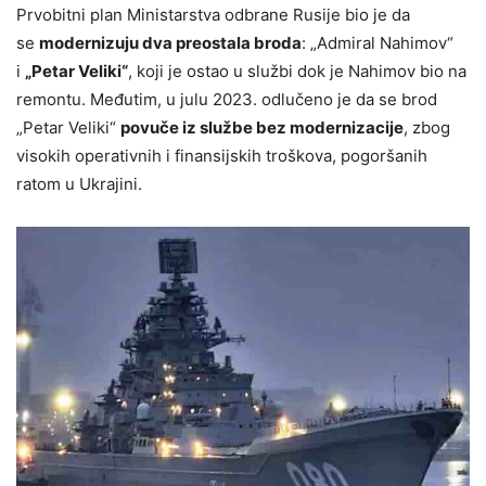
Prvobitni plan Ministarstva odbrane Rusije bio je da
se
modernizuju dva preostala broda
: „Admiral Nahimov“
i
„Petar Veliki“
, koji je ostao u službi dok je Nahimov bio na
remontu. Međutim, u julu 2023. odlučeno je da se brod
„Petar Veliki“
povuče iz službe bez modernizacije
, zbog
visokih operativnih i finansijskih troškova, pogoršanih
ratom u Ukrajini.