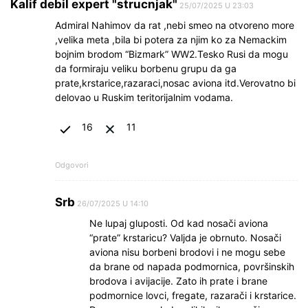
Kalif debil expert "strucnjak"
25/07/2025 U 23:03
Admiral Nahimov da rat ,nebi smeo na otvoreno more
,velika meta ,bila bi potera za njim ko za Nemackim
bojnim brodom “Bizmark” WW2.Tesko Rusi da mogu
da formiraju veliku borbenu grupu da ga
prate,krstarice,razaraci,nosac aviona itd.Verovatno bi
delovao u Ruskim teritorijalnim vodama.
16
11
Odgovori
Srb
26/07/2025 U 14:10
Ne lupaj gluposti. Od kad nosači aviona
“prate” krstaricu? Valjda je obrnuto. Nosači
aviona nisu borbeni brodovi i ne mogu sebe
da brane od napada podmornica, površinskih
brodova i avijacije. Zato ih prate i brane
podmornice lovci, fregate, razarači i krstarice.