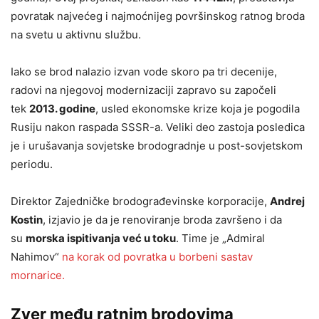
povratak najvećeg i najmoćnijeg površinskog ratnog broda
na svetu u aktivnu službu.
Iako se brod nalazio izvan vode skoro pa tri decenije,
radovi na njegovoj modernizaciji zapravo su započeli
tek
2013. godine
, usled ekonomske krize koja je pogodila
Rusiju nakon raspada SSSR-a. Veliki deo zastoja posledica
je i urušavanja sovjetske brodogradnje u post-sovjetskom
periodu.
Direktor Zajedničke brodograđevinske korporacije,
Andreј
Kostin
, izjavio je da je renoviranje broda završeno i da
su
morska ispitivanja već u toku
. Time je „Admiral
Nahimov“
na korak od povratka u borbeni sastav
mornarice.
Zver među ratnim brodovima