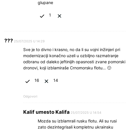
glupane
1
???
25/07/2025 U 14:29
Sve je to divno i krasno, no da li su vojni inžinjeri pri
modernizaciji konačno uzeli u ozbiljno razmatranje
odbranu od daleko jeftinijih opasnosti zvane pomorski
dronovi, koji izblamiraše Crnomorsku flotu… 🙁
16
14
Odgovori
Kalif umesto Kalifa
25/07/2025 U 14:54
Mozda su izblamrali rusku flotu. Ali su rusi
zato dezintegrisali kompletnu ukrainsku