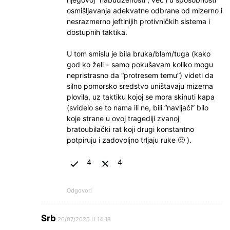
osmišljavanja adekvatne odbrane od mizerno i
nesrazmerno jeftinijih protivničkih sistema i
dostupnih taktika.
U tom smislu je bila bruka/blam/tuga (kako
god ko želi – samo pokušavam koliko mogu
nepristrasno da “protresem temu”) videti da
silno pomorsko sredstvo uništavaju mizerna
plovila, uz taktiku kojoj se mora skinuti kapa
(svidelo se to nama ili ne, bili “navijači” bilo
koje strane u ovoj tragediji zvanoj
bratoubilački rat koji drugi konstantno
potpiruju i zadovoljno trljaju ruke 🙁 ).
4
4
Odgovori
Srb
26/07/2025 U 14:18