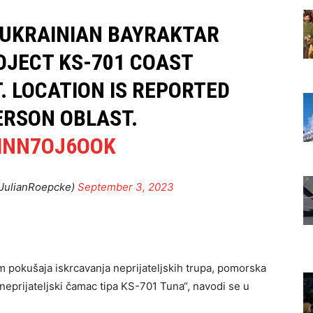
F UKRAINIAN BAYRAKTAR
OJECT KS-701 COAST
. LOCATION IS REPORTED
ERSON OBLAST.
MNN7OJ6OOK
@JulianRoepcke)
September 3, 2023
pokušaja iskrcavanja neprijateljskih trupa, pomorska
 neprijateljski čamac tipa KS-701 Tuna“, navodi se u