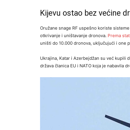
Kijevu ostao bez većine dr
Oružane snage RF uspešno koriste sisteme 
otkrivanje i uništavanje dronova.
Prema stati
uništi do 10.000 dronova, uključujući i one
Ukrajina, Katar i Azerbejdžan su već kupili 
država članica EU i NATO koja je nabavila d