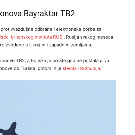
onova Bayraktar ​​TB2
protivvazdušne odbrane i elektronske borbe za
stici britanskog instituta RUSI
, Rusija svakog meseca
 proizvedene u Ukrajini i zapadnim zemljama.
dronove TB2, a Poljska je prošle godine postala prva
ronove od Turske, potom ih je
sledila i Rumunija.