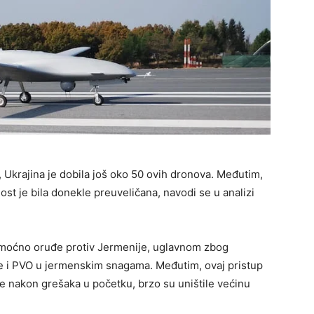
, Ukrajina je dobila još oko 50 ovih dronova. Međutim,
ost je bila donekle preuveličana, navodi se u analizi
 moćno oruđe protiv Jermenije, uglavnom zbog
e i PVO u jermenskim snagama. Međutim, ovaj pristup
e nakon grešaka u početku, brzo su uništile većinu