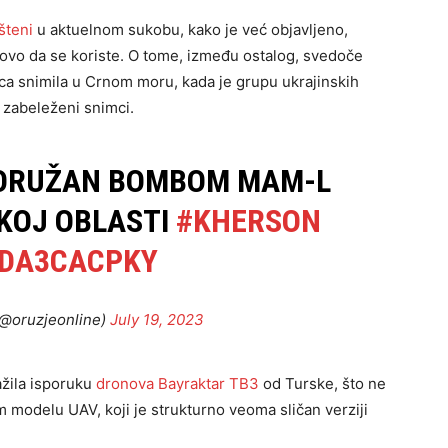
šteni
u aktuelnom sukobu, kako je već objavljeno,
vo da se koriste. O tome, između ostalog, svedoče
ica snimila u Crnom moru, kada je grupu ukrajinskih
i zabeleženi snimci.
NAORUŽAN BOMBOM MAM-L
KOJ OBLASTI
#KHERSON
PDA3CACPKY
(@oruzjeonline)
July 19, 2023
ažila isporuku
dronova Bayraktar ​​TB3
od Turske, što ne
 modelu UAV, koji je strukturno veoma sličan verziji