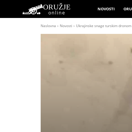
ORUŽJE
NOVOSTI
ORU
online
Naslovna
Novosti
Ukrajinske snage turskim dronom B