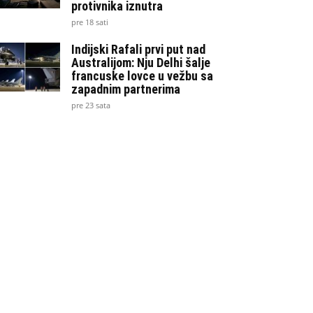
protivnika iznutra
pre 18 sati
Indijski Rafali prvi put nad
Australijom: Nju Delhi šalje
francuske lovce u vežbu sa
zapadnim partnerima
pre 23 sata