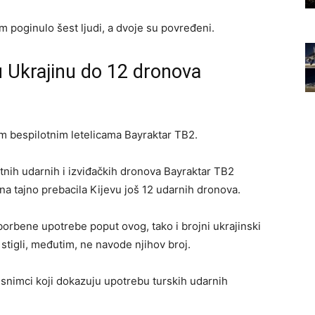
m poginulo šest ljudi, a dvoje su povređeni.
u Ukrajinu do 12 dronova
 bespilotnim letelicama Bayraktar ​​TB2.
nih udarnih i izviđačkih dronova Bayraktar ​​TB2
ana tajno prebacila Kijevu još 12 udarnih dronova.
orbene upotrebe poput ovog, tako i brojni ukrajinski
 stigli, međutim, ne navode njihov broj.
 snimci koji dokazuju upotrebu turskih udarnih