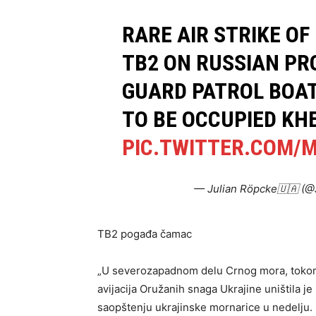
RARE AIR STRIKE O
TB2 ON RUSSIAN PR
GUARD PATROL BOAT
TO BE OCCUPIED KH
PIC.TWITTER.COM/
— Julian Röpcke🇺🇦 (
TB2 pogađa čamac
„U severozapadnom delu Crnog mora, tokom 
avijacija Oružanih snaga Ukrajine uništila je
saopštenju ukrajinske mornarice u nedelju.