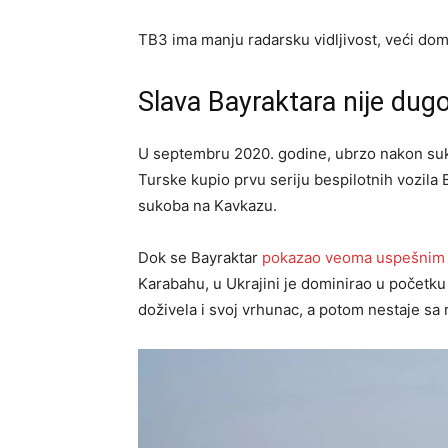
TB3 ima manju radarsku vidljivost, veći dome
Slava Bayraktara nije dugo
U septembru 2020. godine, ubrzo nakon suk
Turske kupio prvu seriju bespilotnih vozila Ba
sukoba na Kavkazu.
Dok se Bayraktar
pokazao veoma uspešnim
Karabahu, u Ukrajini je dominirao u počet
doživela i svoj vrhunac, a potom nestaje sa 