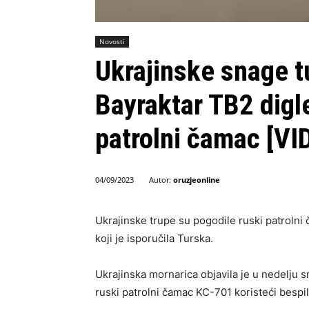
Novosti
Ukrajinske snage 
Bayraktar TB2 digl
patrolni čamac [VI
Autor:
oruzjeonline
04/09/2023
Ukrajinske trupe su pogodile ruski patrolni 
koji je isporučila Turska.
Ukrajinska mornarica objavila je u nedelju 
ruski patrolni čamac KC-701 koristeći bespilo