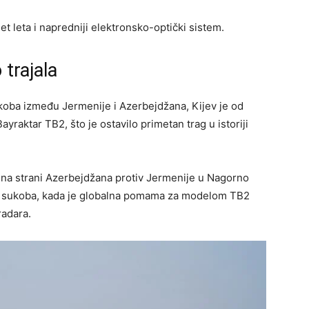
t leta i napredniji elektronsko-optički sistem.
 trajala
oba između Jermenije i Azerbejdžana, Kijev je od
yraktar ​​TB2, što je ostavilo primetan trag u istoriji
na strani Azerbejdžana protiv Jermenije u Nagorno
ku sukoba, kada je globalna pomama za modelom TB2
radara.