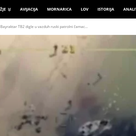
ŽJE
AVIJACIJA
MORNARICA
LOV
ISTORIJA
ANALI
ayraktar TB2 digle u vazduh ruski patrolni čamac...