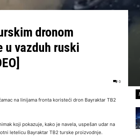
turskim dronom
e u vazduh ruski
DEO]
0
čamac na linijama fronta koristeći dron Bayraktar TB2
snimak koji pokazuje, kako je navela, uspešan udar na
tni letelicu Bayraktar ​​TB2 turske proizvodnje.