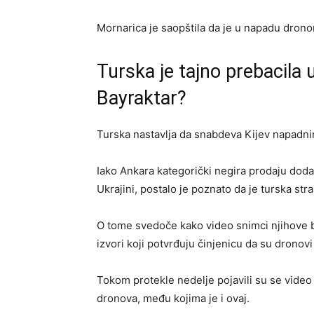
Mornarica je saopštila da je u napadu drono
Turska je tajno prebacila 
Bayraktar?
Turska nastavlja da snabdeva Kijev napadnim
Iako Ankara kategorički negira prodaju dodat
Ukrajini, postalo je poznato da je turska str
O tome svedoče kako video snimci njihove b
izvori koji potvrđuju činjenicu da su dronovi
Tokom protekle nedelje pojavili su se video
dronova, među kojima je i ovaj.