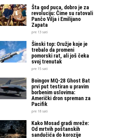
Šta god puca, dobro je za
revoluciju: Čime su ratovali
Pančo Vilja i Emilijano
Zapata
pre 13 sati
Šinski top: Oružje koje je
trebalo da promeni
pomorski rat, ali još čeka
svoj trenutak
pre 15 sati
Boingov MQ-28 Ghost Bat
prvi put testiran u pravim
borbenim uslovima:
Američki dron spreman za
Pacifik
pre 18 sati
Kako Mosad gradi mreže:
Od mrtvih poštanskih
sandučića do korozije