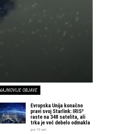
NAJNOVIJE OBJAVE
Evropska Unija konačno
pravi svoj Starlink: IRIS²
raste na 348 satelita, ali
trka je već debelo odmakla
pre 10 sati