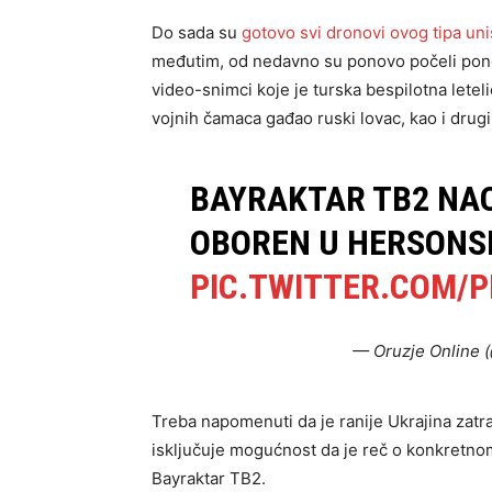
Do sada su
gotovo svi dronovi ovog tipa uni
međutim, od nedavno su ponovo počeli pono
video-snimci koje je turska bespilotna letel
vojnih čamaca gađao ruski lovac, kao i drug
BAYRAKTAR ​​TB2 
OBOREN U HERSONS
PIC.TWITTER.COM/
— Oruzje Online 
Treba napomenuti da je ranije Ukrajina zatr
isključuje mogućnost da je reč o konkretnom
Bayraktar ​​TB2.