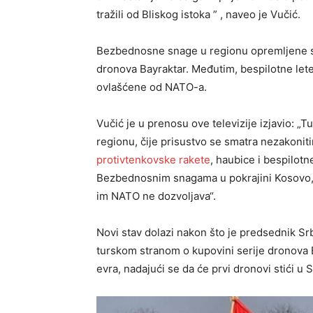
tražili od Bliskog istoka ” , naveo je Vučić.
Bezbednosne snage u regionu opremljene su
dronova Bayraktar. Međutim, bespilotne leteli
ovlašćene od NATO-a.
Vučić je u prenosu ove televizije izjavio: 
regionu, čije prisustvo se smatra nezakoni
protivtenkovske rakete
, haubice i bespilotn
Bezbednosnim snagama u pokrajini Kosovo, ali
im NATO ne dozvoljava“.
Novi stav dolazi nakon što je predsednik S
turskom stranom o kupovini serije dronova B
evra, nadajući se da će prvi dronovi stići u