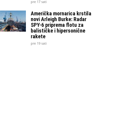
pre 17 sati
Američka mornarica krstila
novi Arleigh Burke: Radar
SPY-6 priprema flotu za
balističke i hipersonične
rakete
pre 19 sati