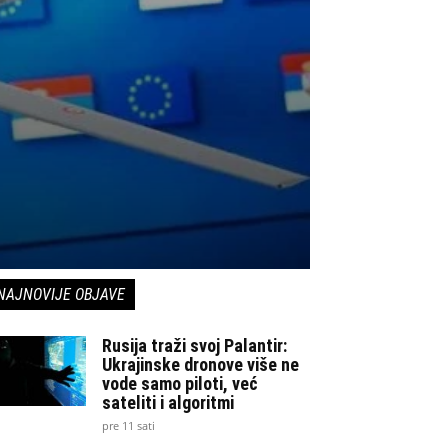
NAJNOVIJE OBJAVE
Rusija traži svoj Palantir:
Ukrajinske dronove više ne
vode samo piloti, već
sateliti i algoritmi
pre 11 sati