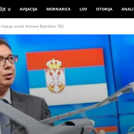
ŽJE
AVIJACIJA
MORNARICA
LOV
ISTORIJA
ANALI
ne kupuje turske dronove Bayraktar ​​TB2