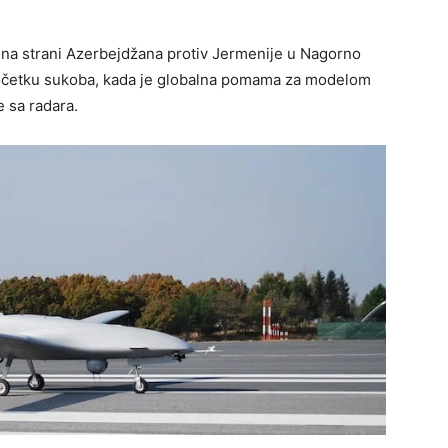
na strani Azerbejdžana protiv Jermenije u Nagorno
početku sukoba, kada je globalna pomama za modelom
e sa radara.