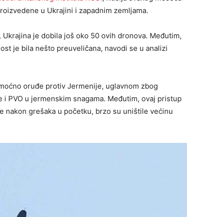
 proizvedene u Ukrajini i zapadnim zemljama.
, Ukrajina je dobila još oko 50 ovih dronova. Međutim,
ost je bila nešto preuveličana, navodi se u analizi
 moćno oruđe protiv Jermenije, uglavnom zbog
e i PVO u jermenskim snagama. Međutim, ovaj pristup
e nakon grešaka u početku, brzo su uništile većinu