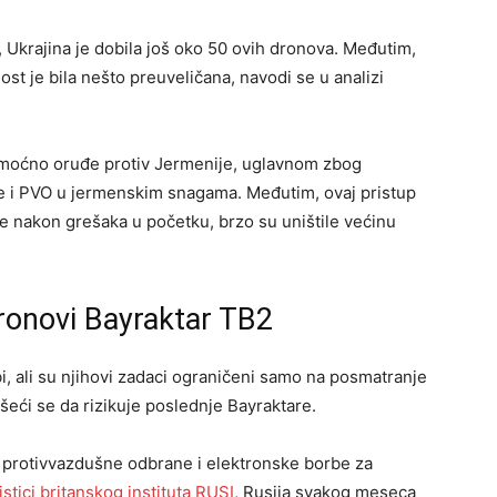
, Ukrajina je dobila još oko 50 ovih dronova. Međutim,
ost je bila nešto preuveličana, navodi se u analizi
 moćno oruđe protiv Jermenije, uglavnom zbog
e i PVO u jermenskim snagama. Međutim, ovaj pristup
e nakon grešaka u početku, brzo su uništile većinu
ronovi Bayraktar ​​TB2
i, ali su njihovi zadaci ograničeni samo na posmatranje
ašeći se da rizikuje poslednje Bayraktare.
protivvazdušne odbrane i elektronske borbe za
stici britanskog instituta RUSI
, Rusija svakog meseca