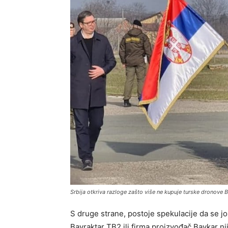
Srbija otkriva razloge zašto više ne kupuje turske dronove Ba
S druge strane, postoje spekulacije da se jo
Bayraktar ​​TB2 ili firma proizvođač Baykar ni