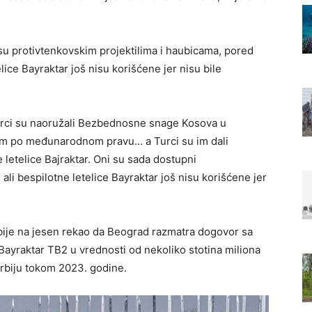
 protivtenkovskim projektilima i haubicama, pored
ce Bayraktar ​​još nisu korišćene jer nisu bile
„Turci su naoružali Bezbednosne snage Kosova u
tim po međunarodnom pravu… a Turci su im dali
e letelice Bajraktar. Oni su sada dostupni
 bespilotne letelice Bayraktar ​​još nisu korišćene jer
rbije na jesen rekao da Beograd razmatra dogovor sa
ayraktar ​​TB2 u vrednosti od nekoliko stotina miliona
 Srbiju tokom 2023. godine.