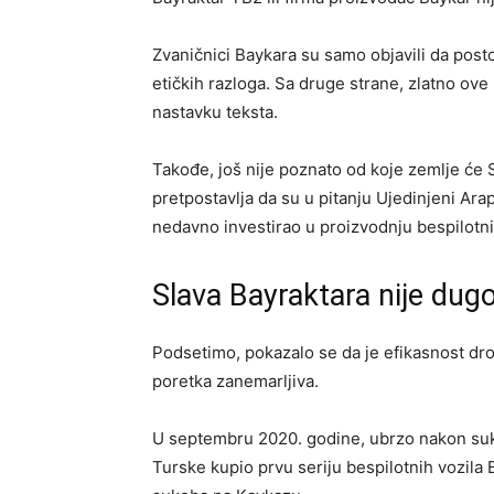
Zvaničnici Baykara su samo objavili da posto
etičkih razloga. Sa druge strane, zlatno ove
nastavku teksta.
Takođe, još nije poznato od koje zemlje će S
pretpostavlja da su u pitanju Ujedinjeni Araps
nedavno investirao u proizvodnju bespilotnih
Slava Bayraktara nije dugo
Podsetimo, pokazalo se da je efikasnost dr
poretka zanemarljiva.
U septembru 2020. godine, ubrzo nakon suk
Turske kupio prvu seriju bespilotnih vozila Ba