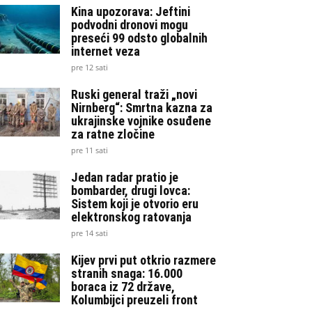
Kina upozorava: Jeftini
podvodni dronovi mogu
preseći 99 odsto globalnih
internet veza
pre 12 sati
Ruski general traži „novi
Nirnberg“: Smrtna kazna za
ukrajinske vojnike osuđene
za ratne zločine
pre 11 sati
Jedan radar pratio je
bombarder, drugi lovca:
Sistem koji je otvorio eru
elektronskog ratovanja
pre 14 sati
Kijev prvi put otkrio razmere
stranih snaga: 16.000
boraca iz 72 države,
Kolumbijci preuzeli front