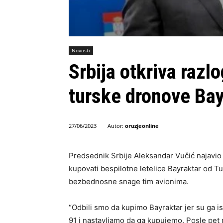
Novosti
Srbija otkriva razl
turske dronove Bayr
Autor:
oruzjeonline
27/06/2023
Predsednik Srbije Aleksandar Vučić najavio j
kupovati bespilotne letelice Bayraktar ​​od 
bezbednosne snage tim avionima.
“Odbili smo da kupimo Bayraktar ​​jer su ga 
91 i nastavljamo da ga kupujemo. Posle pet