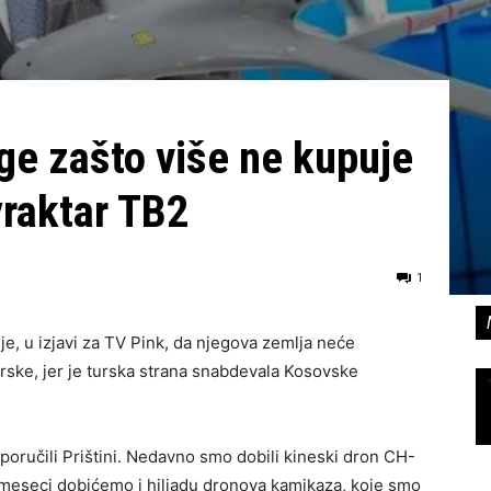
oge zašto više ne kupuje
aktar ​​TB2
1
e, u izjavi za TV Pink, da njegova zemlja neće
Turske, jer je turska strana snabdevala Kosovske
isporučili Prištini. Nedavno smo dobili kineski dron CH-
 meseci dobićemo i hiljadu dronova kamikaza, koje smo