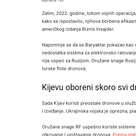
Bayraktar TB2
Zatim, 2022. godine, tokom vojnih operacija
kako se ispostavilo, njihova borbena efikasn
američkog izdanja Biznis Insajder.
Napominje se da se Baryaktar pokazao kao
nedostatka sistema za elektronsko ratovanj
nije uspeo sa Rusijom. Oružane snage Rusij
turske flote dronova.
Kijevu oboreni skoro svi d
Sada Kijev koristi preostale dronove u služb
i izviđanje. Ukrajinska vojska je oprezna, pl
Oružane snage RF uspešno koriste sisteme 
otkrivanje i uništavanje dronova.
Prema stati