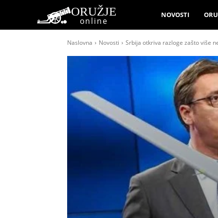
ORUŽJE
NOVOSTI
ORU
online
Naslovna
Novosti
Srbija otkriva razloge zašto više 