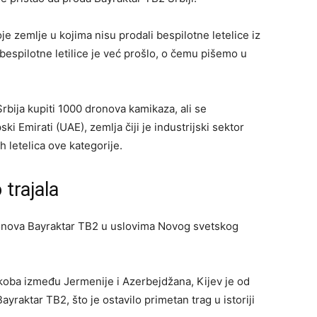
je zemlje u kojima nisu prodali bespilotne letelice iz
 bespilotne letilice je već prošlo, o čemu pišemo u
rbija kupiti 1000 dronova kamikaza, ali se
ki Emirati (UAE), zemlja čiji je industrijski sektor
 letelica ove kategorije.
 trajala
onova Bayraktar ​​TB2 u uslovima Novog svetskog
oba između Jermenije i Azerbejdžana, Kijev je od
yraktar ​​TB2, što je ostavilo primetan trag u istoriji