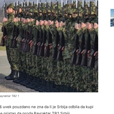
yraktar ​​TB2 1
š uvek pouzdano ne zna da li je Srbija odbila da kupi
je pristao da proda Bayraktar ​​TB2 Srbiji.