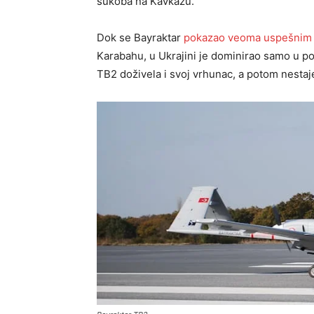
sukoba na Kavkazu.
Dok se Bayraktar
pokazao veoma uspešnim
Karabahu, u Ukrajini je dominirao samo u 
TB2 doživela i svoj vrhunac, a potom nestaj