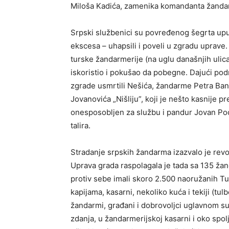
Miloša Kadića, zamenika komandanta žandarm
Srpski službenici su povređenog šegrta uput
ekscesa – uhapsili i poveli u zgradu uprave.
turske žandarmerije (na uglu današnjih ulica
iskoristio i pokušao da pobegne. Dajući pod
zgrade usmrtili Nešića, žandarme Petra Bano
Jovanovića „Nišliju”, koji je nešto kasnije p
onesposobljen za službu i pandur Jovan Poce
talira.
Stradanje srpskih žandarma izazvalo je rev
Uprava grada raspolagala je tada sa 135 žan
protiv sebe imali skoro 2.500 naoružanih Tura
kapijama, kasarni, nekoliko kuća i tekiji (tu
žandarmi, građani i dobrovoljci uglavnom su
zdanja, u žandarmerijskoj kasarni i oko spol