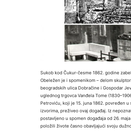
Sukob kod Čukur-česme 1862. godine zabeleže
Obeležen je i spomenikom – delom skulpto
beogradskih ulica Dobračine i Gospodar Jev
uglednog trgovca Vanđela Tome (1830–1906)
Petroviću, koji je 15. juna 1862. povređen u
izvorima, preživeo ovaj događaj. Iz nepozna
postavljeno u spomen događaja od 26. maja
položili živote časno obavljajući svoju dužn