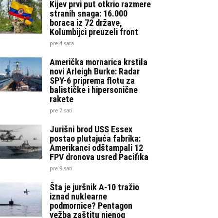
Kijev prvi put otkrio razmere
stranih snaga: 16.000
boraca iz 72 države,
Kolumbijci preuzeli front
pre 4 sata
Američka mornarica krstila
novi Arleigh Burke: Radar
SPY-6 priprema flotu za
balističke i hipersonične
rakete
pre 7 sati
Jurišni brod USS Essex
postao plutajuća fabrika:
Amerikanci odštampali 12
FPV dronova usred Pacifika
pre 9 sati
Šta je juršnik A-10 tražio
iznad nuklearne
podmornice? Pentagon
vežba zaštitu njenog