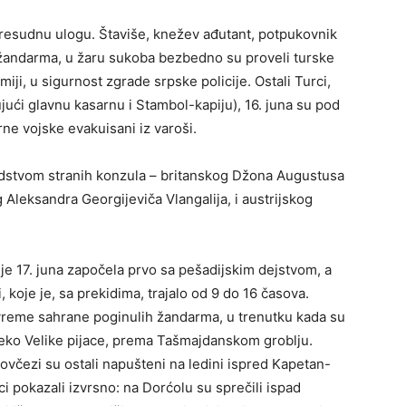
resudnu ulogu. Štaviše, knežev ađutant, potpukovnik
 žandarma, u žaru sukoba bezbedno su proveli turske
amiji, u sigurnost zgrade srpske policije. Ostali Turci,
jući glavnu kasarnu i Stambol-kapiju), 16. juna su pod
ne vojske evakuisani iz varoši.
edstvom stranih konzula – britanskog Džona Augustusa
Aleksandra Georgijeviča Vlangalija, i austrijskog
e 17. juna započela prvo sa pešadijskim dejstvom, a
 koje je, sa prekidima, trajalo od 9 do 16 časova.
 vreme sahrane poginulih žandarma, u trenutku kada su
reko Velike pijace, prema Tašmajdanskom groblju.
ovčezi su ostali napušteni na ledini ispred Kapetan-
ci pokazali izvrsno: na Dorćolu su sprečili ispad