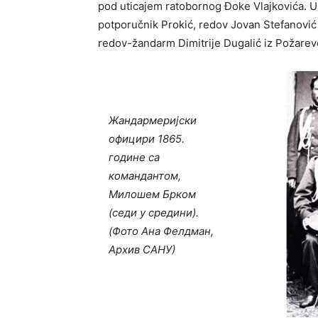
pod uticajem ratobornog Đoke Vlajkovića. U
potporučnik Prokić, redov Jovan Stefanović 
redov-žandarm Dimitrije Dugalić iz Požarevc
Жандармеријски
официри 1865.
године са
командантом,
Милошем Брком
(седи у средини).
(Фото Ана Фелдман,
Архив САНУ)