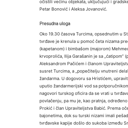
očistili većinu objekata, uključujući i grad
Petar Bonović i Aleksa Jovanović.
Presudna uloga
Oko 19.30 časova Turcima, opsednutim u Stam
tvrđave je krenula u pomoć četa nizama p
(kapetanom) i bimbašom (majorom) Mehmed-
krvoprolića, Ilija Garašanin je sa „ćatipom” (
Aleksandrom Pačićem i članom Upraviteljst
susret Turcima, a „popečitelju vnutreni dela”
žandarma. U dogovoru sa Hristićem, upravit
uputio žandarmerijski vod sa potporučniko
nagovori turskog oficira da se vrati u tvrđ
povlačenju, pa mu je, kao pratnja, određeno
Prokić i član Upraviteljstva Babić. Prema oč
bajonetima, dok su turski nizami imali pešad
tvrđavske kapije došlo do sukoba između Srba