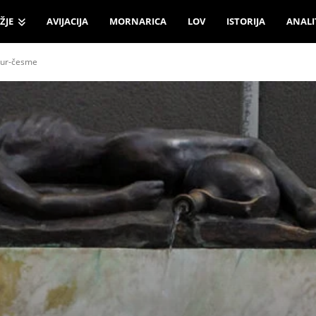
ŽJE
AVIJACIJA
MORNARICA
LOV
ISTORIJA
ANALI
kur-česme