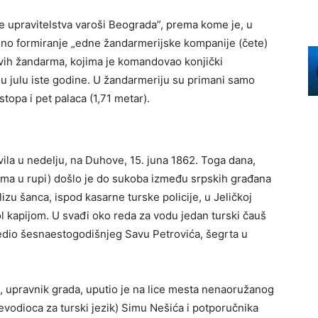
e upravitelstva varoši Beograda”, prema kome je, u
đeno formiranje „edne žandarmerijske kompanije (čete)
prvih žandarma, kojima je komandovao konjički
 u julu iste godine. U žandarmeriju su primani samo
stopa i pet palaca (1,71 metar).
vila u nedelju, na Duhove, 15. juna 1862. Toga dana,
ma u rupi) došlo je do sukoba između srpskih građana
lizu šanca, ispod kasarne turske policije, u Jeličkoj
ol kapijom. U svađi oko reda za vodu jedan turski čauš
redio šesnaestogodišnjeg Savu Petrovića, šegrta u
, upravnik grada, uputio je na lice mesta nenaoružanog
evodioca za turski jezik) Simu Nešića i potporučnika