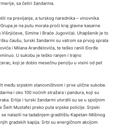
erije, sa četiri žandarma.
ili na previjanje, a turskog narednika – vinovnika
 Grupa je na putu morala proći kraj glavne kasarne
 Višnjićeve, Simine i Braće Jugovića). Uhapšenik je to
ršku čaušu, turski žandarmi su vatrom sa prvog sprata
vića i Milana Aranđelovića, te teško ranili Đorđa
reminuo. U sukobu je teško ranjen i trajno
rac, koji je dobio mesečnu penziju u visini od pet
olt među srpskim stanovništvom i prve ulične sukobe.
darma i oko 100 noćnih stražara i pandura, koji su
ka. Erlije i turski žandarmi utvrdili su se u spoljnim
lbe Šeih Mustafe) preko puta srpske policije. Srpski
 se nalazili na tadašnjem gradilištu Kapetan-Mišinog
jnjih gradskih kapija. Srbi su energičnom akcijom