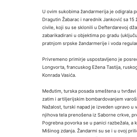
U ovim sukobima žandarmerija je odigrala p
Dragutin Žabarac i narednik Janković sa 15
civile, koji su se sklonili u Defterdarevoj dž
zabarikadirani u objektima po gradu (uključu
pratnjom srpske žandarmerije i voda regular
Privremeno primirje uspostavljeno je posr
Longvorta, francuskog Ežena Tastija, ruskog 
Konrada Vasića.
Međutim, turska posada smeštena u tvrđavi j
zatim i artiljerijskim bombardovanjem varoši,
Nažalost, turski napad je izveden upravo u
njihova tela prenošena iz Saborne crkve, p
Pogrebna povorka se u panici razbežala, a k
Mišinog zdanja. Žandarmi su se i u ovoj prili