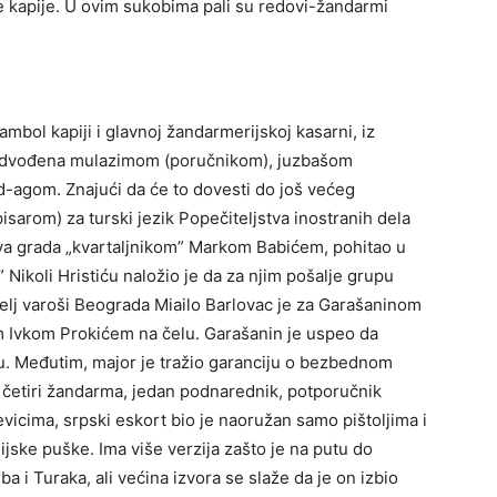
ske kapije. U ovim sukobima pali su redovi-žandarmi
bol kapiji i glavnoj žandarmerijskoj kasarni, iz
redvođena mulazimom (poručnikom), juzbašom
agom. Znajući da će to dovesti do još većeg
pisarom) za turski jezik Popečiteljstva inostranih dela
va grada „kvartaljnikom” Markom Babićem, pohitao u
 Nikoli Hristiću naložio je da za njim pošalje grupu
elj varoši Beograda Miailo Barlovac je za Garašaninom
m Ivkom Prokićem na čelu. Garašanin je uspeo da
avu. Međutim, major je tražio garanciju o bezbednom
 četiri žandarma, jedan podnarednik, potporučnik
evicima, srpski eskort bio je naoružan samo pištoljima i
ijske puške. Ima više verzija zašto je na putu do
 i Turaka, ali većina izvora se slaže da je on izbio