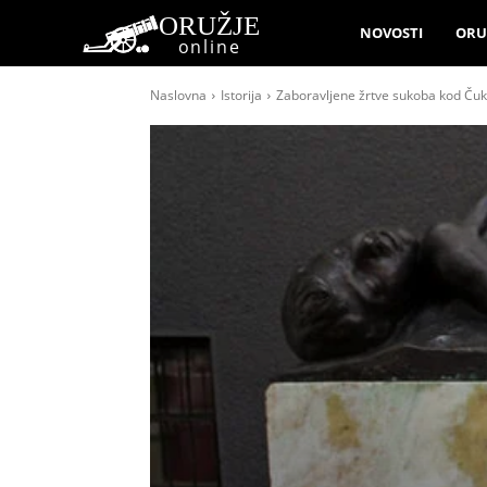
ORUŽJE
NOVOSTI
ORU
online
Naslovna
Istorija
Zaboravljene žrtve sukoba kod Ču