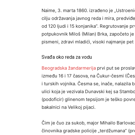
Naime, 3. marta 1860. izrađeno je „Ustroeni
cilju održavanja javnog reda i mira, predvi
od 120 ljudi i 15 konjanika”. Regrutovanje 
potpukovnik Miloš (Milan) Brka, započeto je
pismeni, zdravi mladići, visoki najmanje pet 
Svađa oko reda za vodu
Beogradska žandarmerija
prvi put se prosla
između 16 i 17 časova, na Čukur-česmi (Čes
i turskih vojnika. Česma se, inače, nalazila b
ulici koja je vezivala Dunavski kej sa Stamb
(podoficir) glinenom tepsijom je teško pov
bakalnici na Velikoj pijaci.
Čim je čuo za sukob, major Mihailo Barlovac
činovnika gradske policije „terdžumana” (pr