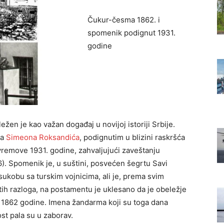
Čukur-česma 1862. i
spomenik podignut 1931.
godine
n je kao važan događaj u novijoj istoriji Srbije.
ra
Simeona Roksandića
, podignutim u blizini raskršća
remove 1931. godine, zahvaljujući zaveštanju
. Spomenik je, u suštini, posvećen šegrtu Savi
 sukobu sa turskim vojnicima, ali je, prema svim
tih razloga, na postamentu je uklesano da je obeležje
 1862 godine. Imena žandarma koji su toga dana
ost pala su u zaborav.