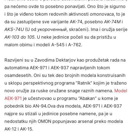
pa nećemo ovde to posebno ponavljati. Ono što je sigurno
i što je viđeno tokom redovnih aktivnosti
omonovaca
, to je
da su zastupljene sve varijante AK-74, posebno
AK-74M
i
AKS-74U
(U od
укороченный
, skraćeni). Ima i oružja serije
AK-103 do 105
. U neke jedinice počeli su da pristižu u
malom obimu i modeli A-545 i A-762.
Razvijeni su u Zavodima Dektarjov kao produžetak rada na
automatima AEK-971 i AEK-937 napravljenih tokom
osamdesetih. Oni su tek deo brojnih modela konstruisanih
u sklopu perspektivnog programa ”Ratnik” kojim je traženo
novo oružje za ruske oružane snage raznih namena.
Model
AEK-971
je učestvovao u programu ”Abakan” u kome je
pobednik bio AN-94.Ova dva modela, AEK-971 i AEK-937
najpre su stizali u jedinice posebne namene, pa je u
nedostatku njih OMON popunjavao arsenal preko modela
AK-12 i AK-15.