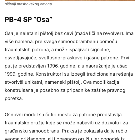
pištolji moskovskog omona
PB-4 SP ”Osa”
Osa
je neletalni pištolj bez cevi (mada liči na revolver). Ima
više namena: pre svega samoodbrambenu pomoću
traumatskih patrona, a može ispaljivati signalne,
osvetljavajuće, svetlosno-praskave i gasne patrone. Prvi
put je predstavljen 1996. godine, a u naoružanje je ušao
1999. godine. Konstruktori su izbegli tradicionalna rešenja
stvorivši unikatni, namenski pištolj. Ova modifikacija
konstruisana je posebno za pripadnike zaštite pravnog
poretka.
Osnovni model sa četiri mesta za patrone predstavlja
traumatsko oružje koje se može nabaviti uz dozvolu i za
građansku samoodbranu. Praksa je pokazala da je reč o
veoma prikladnom, ali i opasnom oružju jer pogodak iz