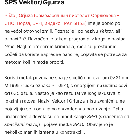
SPS Vektor/Gjurza
Pištolj Grjuza (Самозарядный пистолет Сердюкова –
СПС, Гюрза, СР-1, индекс ГРАУ 6П53)
ime je dobio po
najvećoj otrovnoj zmiji. Poznat je i po nazivu
Vektor
, ali i
oznaci
P-9
. Razrađen je tokom programa iz koga je nastao
Grač
. Naglim prodorom kriminala, kada su prestupnici
počeli da koriste napredne pancire, pojavila se potreba za
metkom koji ih može probiti.
Koristi metak povećane snage s čeličnim jezgrom 9×21 mm
M 1995 (ruska oznaka РГ 054), s energijom na ustima cevi
od 635 džula. Nastao je kao rezultat velikog iskustva iz
lokalnih ratova. Nazivi Vektor i Grjurza nisu zvanični u ne
pojavljuju se u odlukama o uvođenju u naoružanje. Dalja
unapređenja dovela su do modifikacije
SR-1
(skraćenica od
specijalni razvoj
) i pojave metka
SP.10
. Obavljeno je
nekoliko manjih izmena u konstrukciji.