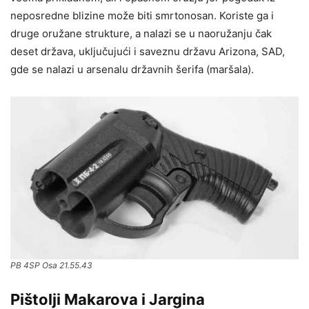
neposredne blizine može biti smrtonosan. Koriste ga i
druge oružane strukture, a nalazi se u naoružanju čak
deset država, uključujući i saveznu državu Arizona, SAD,
gde se nalazi u arsenalu državnih šerifa (maršala).
PB 4SP Osa 21.55.43
Pištolji Makarova i Jargina