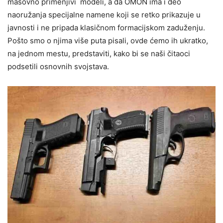
masovno primenjivi modeli, a da OMON ima i deo
naoružanja specijalne namene koji se retko prikazuje u
javnosti i ne pripada klasičnom formacijskom zaduženju.
Pošto smo o njima više puta pisali, ovde ćemo ih ukratko,
na jednom mestu, predstaviti, kako bi se naši čitaoci
podsetili osnovnih svojstava.