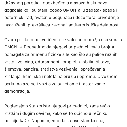
državnog poretka i obezbeđenja masovnih skupova i
događaja koji su stalni posao OMON-a, u zadatak spada i
poternički rad, hvatanje begunaca i dezertera, privođenje
naoružanih prekršilaca zakona i antiteroristička delatnost.
Ovom prilikom posvetićemo se vatrenom oružju u arsenalu
OMON-a. Podsetimo da njegovi pripadnici imaju brojna
pomagala za primenu fizičke sile kao što su palice raznih
vrsta i veličina, odbrambeni kompleti u obliku štitova,
šlemova, pancira, sredstva vezivanja i sprečavanja
kretanja, hemijska i neletalna oružja i opremu. U voznom
parku nalaze se i vozila za suzbijanje i rasterivanje
demonracija.
Pogledajmo šta koriste njegovi pripadnici, kada reč o
kratkim i dugim cevima, kako se to obično u rečniku
policije kaže. Napominjemo da su ovo standardna,