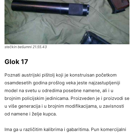
stečkin bešumni 21.55.43
Glok 17
Poznati austrijski pištolj koji je konstruisan početkom
osamdesetih godina prošlog veka jeste najzastupljeniji
model na svetu u odredima posebne namene, ali i u
brojnim policijskim jedinicama. Proizveden je i proizvodi se
u više generacija i u brojnim modifikacijama, u zavisnosti
od namene i želje kupca.
Ima ga u različitim kalibrima i gabaritima. Pun komercijalni