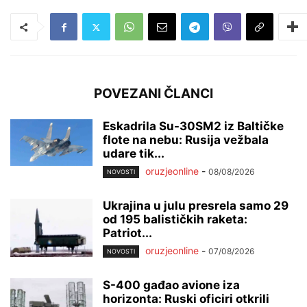
POVEZANI ČLANCI
Eskadrila Su-30SM2 iz Baltičke
flote na nebu: Rusija vežbala
udare tik...
oruzjeonline
-
08/08/2026
NOVOSTI
Ukrajina u julu presrela samo 29
od 195 balističkih raketa:
Patriot...
oruzjeonline
-
07/08/2026
NOVOSTI
S-400 gađao avione iza
horizonta: Ruski oficiri otkrili