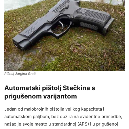
Pištolj Jargina Grač
Automatski pištolj Stečkina s
prigušenom varijantom
Jedan od malobrojnih pištolja velikog kapaciteta i
automatskom paljbom, bez obzira na evidentne primedbe,
našao je svoje mesto u standardnoj (APS) i u prigušenoj