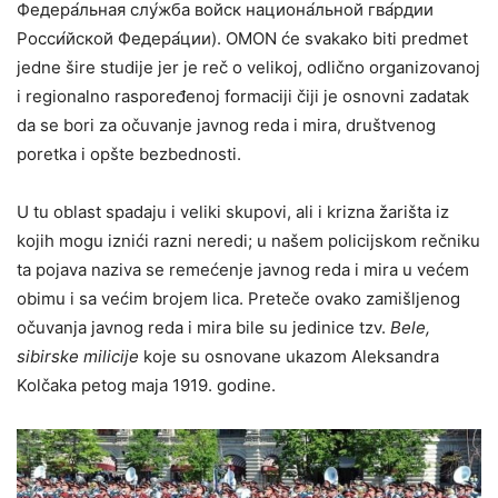
Федера́льная слу́жба войск национа́льной гва́рдии
Росси́йской Федера́ции). OMON će svakako biti predmet
jedne šire studije jer je reč o velikoj, odlično organizovanoj
i regionalno raspoređenoj formaciji čiji je osnovni zadatak
da se bori za očuvanje javnog reda i mira, društvenog
poretka i opšte bezbednosti.
U tu oblast spadaju i veliki skupovi, ali i krizna žarišta iz
kojih mogu iznići razni neredi; u našem policijskom rečniku
ta pojava naziva se remećenje javnog reda i mira u većem
obimu i sa većim brojem lica. Preteče ovako zamišljenog
očuvanja javnog reda i mira bile su jedinice tzv.
Bele,
sibirske milicije
koje su osnovane ukazom Aleksandra
Kolčaka petog maja 1919. godine.