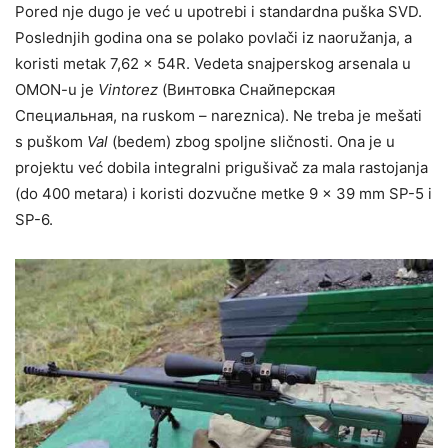
Pored nje dugo je već u upotrebi i standardna puška SVD.
Poslednjih godina ona se polako povlači iz naoružanja, a
koristi metak 7,62 x 54R. Vedeta snajperskog arsenala u
OMON-u je
Vintorez
(Винтовка Снайперская
Специальная, na ruskom – nareznica). Ne treba je mešati
s puškom
Val
(bedem) zbog spoljne sličnosti. Ona je u
projektu već dobila integralni prigušivač za mala rastojanja
(do 400 metara) i koristi dozvučne metke 9 x 39 mm SP-5 i
SP-6.