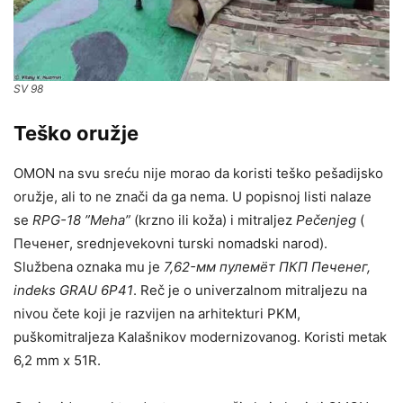
SV 98
Teško oružje
OMON na svu sreću nije morao da koristi teško pešadijsko
oružje, ali to ne znači da ga nema. U popisnoj listi nalaze
se
RPG-18 ”Meha”
(krzno ili koža) i mitraljez
Pečenjeg
(
Печенег, srednjevekovni turski nomadski narod).
Službena oznaka mu je
7,62-мм пулемёт ПКП Печенег,
indeks GRAU 6P41
. Reč je o univerzalnom mitraljezu na
nivou čete koji je razvijen na arhitekturi PKM,
puškomitraljeza Kalašnikov modernizovanog. Koristi metak
6,2 mm x 51R.