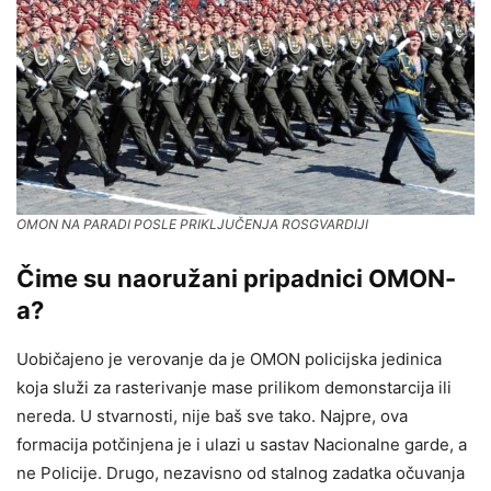
OMON NA PARADI POSLE PRIKLJUČENJA ROSGVARDIJI
Čime su naoružani pripadnici OMON-
a?
Uobičajeno je verovanje da je OMON policijska jedinica
koja služi za rasterivanje mase prilikom demonstarcija ili
nereda. U stvarnosti, nije baš sve tako. Najpre, ova
formacija potčinjena je i ulazi u sastav Nacionalne garde, a
ne Policije. Drugo, nezavisno od stalnog zadatka očuvanja