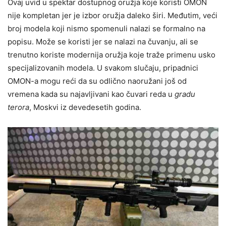
Ovaj uvid u spektar dostupnog oružja koje koristi OMON
nije kompletan jer je izbor oružja daleko širi. Međutim, veći
broj modela koji nismo spomenuli nalazi se formalno na
popisu. Može se koristi jer se nalazi na čuvanju, ali se
trenutno koriste modernija oružja koje traže primenu usko
specijalizovanih modela. U svakom slučaju, pripadnici
OMON-a mogu reći da su odlično naoružani još od
vremena kada su najavljivani kao čuvari reda u
gradu
terora
, Moskvi iz devedesetih godina.