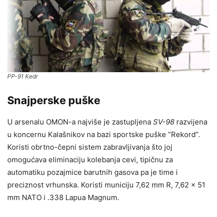
PP-91 Kedr
Snajperske puške
U arsenalu OMON-a najviše je zastupljena
SV-98
razvijena
u koncernu Kalašnikov na bazi sportske puške ”Rekord”.
Koristi obrtno-čepni sistem zabravljivanja što joj
omogućava eliminaciju kolebanja cevi, tipičnu za
automatiku pozajmice barutnih gasova pa je time i
preciznost vrhunska. Koristi municiju 7,62 mm R, 7,62 x 51
mm NATO i .338 Lapua Magnum.