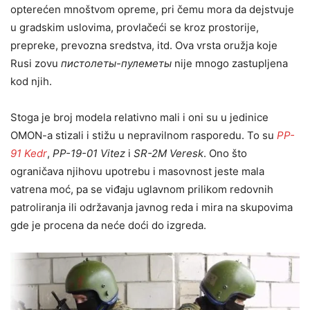
opterećen mnoštvom opreme, pri čemu mora da dejstvuje
u gradskim uslovima, provlačeći se kroz prostorije,
prepreke, prevozna sredstva, itd. Ova vrsta oružja koje
Rusi zovu
пистолеты-пулеметы
nije mnogo zastupljena
kod njih.
Stoga je broj modela relativno mali i oni su u jedinice
OMON-a stizali i stižu u nepravilnom rasporedu. To su
PP-
91 Kedr
,
PP-19-01 Vitez
i
SR-2M Veresk
. Ono što
ograničava njihovu upotrebu i masovnost jeste mala
vatrena moć, pa se viđaju uglavnom prilikom redovnih
patroliranja ili održavanja javnog reda i mira na skupovima
gde je procena da neće doći do izgreda.