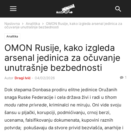
Naslovna
Analitika
OMON Rusije, kako izgleda arsenal jedinica za
očuvanje unutrašnje bezbednosti
Analitika
OMON Rusije, kako izgleda
arsenal jedinica za očuvanje
unutrašnje bezbednosti
1
Autor
Dragi Ivić
-
04/02/2026
Dok stepama Donbasa prodiru elitne jedinice Oružanih
snaga Ruske Federacije i cela država živi i radi u
tihom
modu ratne privrede
, kriminalci ne miruju. Oni vide svoju
šansu u pljački, korupciji, podmićivanju, crnoj berzi,
ucenama, falsifikovanju dokumenata, kupovini raznih
potvrda; pokušavaju da stvore privid bezvlašća, anarhije i