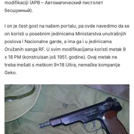
modifikaciji (APB – Автоматический пистолет
бесшумный).
I on je čest gost na našem portalu, pa ovde navedimo da se
on koristi u posebnim jedinicama Ministarstva unutrašnjih
poslova i Nacionalne garde, a ima ga i u jedinicama
Oružanih sanga RF. U svim modifikacijama koristi metak 9
x 18 PM (konstruisan još 1951. godine). Ovaj metak ne
treba mešati s metkom 9×18 Ultra, nemačke kompanije
Geko.