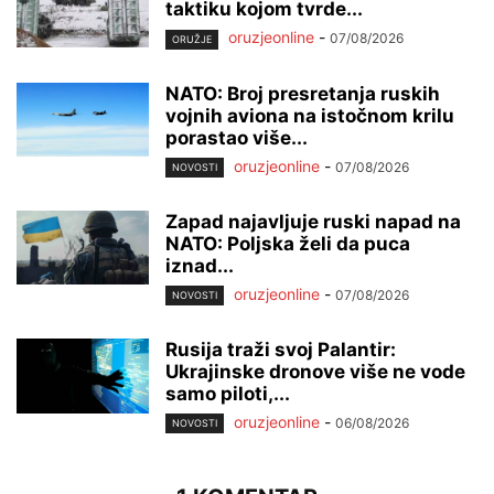
taktiku kojom tvrde...
oruzjeonline
-
07/08/2026
ORUŽJE
NATO: Broj presretanja ruskih
vojnih aviona na istočnom krilu
porastao više...
oruzjeonline
-
07/08/2026
NOVOSTI
Zapad najavljuje ruski napad na
NATO: Poljska želi da puca
iznad...
oruzjeonline
-
07/08/2026
NOVOSTI
Rusija traži svoj Palantir:
Ukrajinske dronove više ne vode
samo piloti,...
oruzjeonline
-
06/08/2026
NOVOSTI