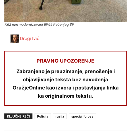
7,62 mm modernizovani 6P69 Pečenjeg SP
Dragi Ivić
PRAVNO UPOZORENJE
Zabranjeno je preuzimanje, prenošenje i
objavljivanje teksta bez navođenja
OružjeOnline kao izvora i postavljanja linka
ka originalnom tekstu.
KLJUČNE REČI
Policija
rusija
special forces