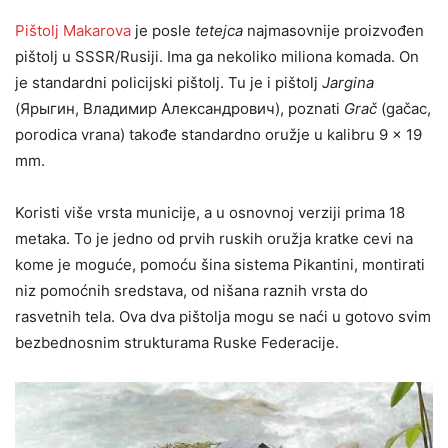
Pištolj Makarova
je posle
tetejca
najmasovnije proizvođen
pištolj u SSSR/Rusiji. Ima ga nekoliko miliona komada. On
je standardni policijski pištolj. Tu je i pištolj
Jargina
(Ярыгин, Владимир Александрович), poznati
Grač
(gačac,
porodica vrana) takođe standardno oružje u kalibru 9 x 19
mm.
Koristi više vrsta municije, a u osnovnoj verziji prima 18
metaka. To je jedno od prvih ruskih oružja kratke cevi na
kome je moguće, pomoću šina sistema Pikantini, montirati
niz pomoćnih sredstava, od nišana raznih vrsta do
rasvetnih tela. Ova dva pištolja mogu se naći u gotovo svim
bezbednosnim strukturama Ruske Federacije.