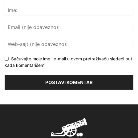
Sačuvajte moje ime i e-mail u ovom pretraživaču sledeći put
kada komentarišem.