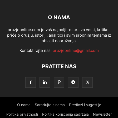
O NAMA
oruzjeonline.com je vaš najbolji resurs za vesti, kritike i
priče o oružju, istoriji, analitici i svim srodnim temama iz
oblasti naoružanja.
Kontaktirajte nas:
oruzjeonline@gmail.com
PRATITE NAS
O nama
Sarađujte s nama
Predlozi i sugestije
Politika privatnosti
Politika korišćenja sadržaja
Newsletter