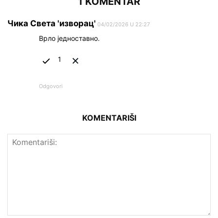
1 KOMENTAR
Чика Света 'изворац'
04/02/2026 U 22:27
Врло једноставно.
1
Odgovori
KOMENTARIŠI