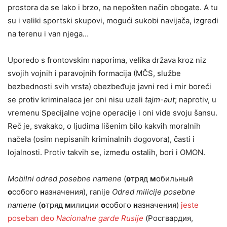
prostora da se lako i brzo, na nepošten način obogate. A tu
su i veliki sportski skupovi, mogući sukobi navijača, izgredi
na terenu i van njega…
Uporedo s frontovskim naporima, velika država kroz niz
svojih vojnih i paravojnih formacija (MČS, službe
bezbednosti svih vrsta) obezbeđuje javni red i mir boreći
se protiv kriminalaca jer oni nisu uzeli
tajm-aut
; naprotiv, u
vremenu Specijalne vojne operacije i oni vide svoju šansu.
Reč je, svakako, o ljudima lišenim bilo kakvih moralnih
načela (osim nepisanih kriminalnih dogovora), časti i
lojalnosti. Protiv takvih se, između ostalih, bori i OMON.
Mobilni odred posebne namene
(
о
тряд
м
обильный
о
собого
н
азначения), ranije
Odred milicije posebne
namene
(
о
тряд
м
илиции
о
собого
н
азначения)
jeste
poseban deo
Nacionalne garde Rusije
(Росгвардия,