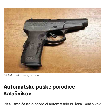
SR 1М moskovskog omona
Automatske puške porodice
Kalašnikov
Pisali smo često o porodici automatskih pušaka Kalašnikov,