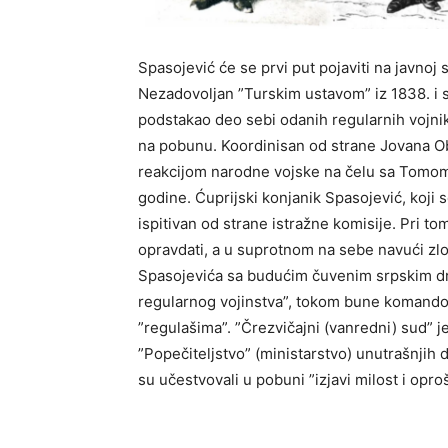
Spasojević će se prvi put pojaviti na javno
Nezadovolјan ”Turskim ustavom” iz 1838. i s
podstakao deo sebi odanih regularnih vojni
na pobunu. Koordinisan od strane Jovana Ob
reakcijom narodne vojske na čelu sa Tomo
godine. Ćuprijski konjanik Spasojević, koji 
ispitivan od strane istražne komisije. Pri to
opravdati, a u suprotnom na sebe navući zlo”
Spasojevića sa budućim čuvenim srpskim drž
regularnog vojinstva”, tokom bune komando
”regulašima”. ”Črezvičajni (vanredni) sud” j
”Popečitelјstvo” (ministarstvo) unutrašnjih 
su učestvovali u pobuni ”izjavi milost i op