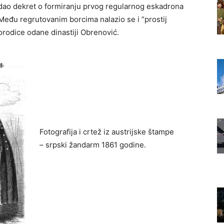
zdao dekret o formiranju prvog regularnog eskadrona
Među regrutovanim borcima nalazio se i ”prostij
porodice odane dinastiji Obrenović.
Fotografija i crtež iz austrijske štampe
– srpski žandarm 1861 godine.