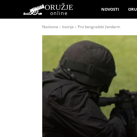
ORUŽJE
NOVOSTI
ORU
online
Naslovna
Istorija
Prvi beogradski žandarm