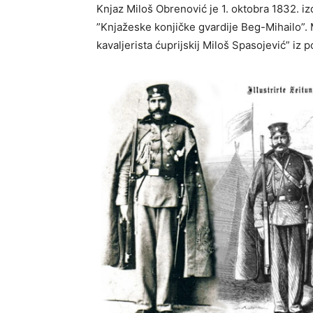
Knjaz Miloš Obrenović je 1. oktobra 1832. i
”Knjažeske konjičke gvardije Beg-Mihailo”. 
kavalјerista ćuprijskij Miloš Spasojević” iz 