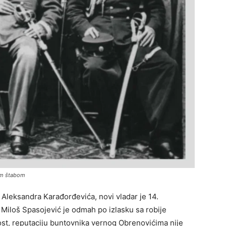
jim štabom
 Aleksandra Karađorđevića, novi vladar je 14.
iloš Spasojević je odmah po izlasku sa robije
lost, reputaciju buntovnika vernog Obrenovićima nije