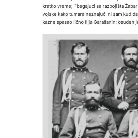
kratko vreme; ”begajući sa razbojišta Žaba
vojske kako tumara neznajući ni sam kud da i
kazne spasao lično Ilija Garašanin; osuđen 