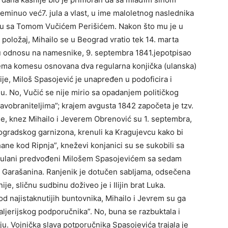
reminuo već7. jula a vlast, u ime maloletnog naslednika
elu sa Tomom Vučićem Perišićem. Nakon što mu je u
položaj, Mihailo se u Beograd vratio tek 14. marta
 u odnosu na namesnike, 9. septembra 1841.jepotpisao
rema komesu osnovana dva regularna konjička (ulanska)
je, Miloš Spasojević je unapređen u podoficira i
. No, Vučić se nije mirio sa opadanjem političkog
tavobranitelјima”; krajem avgusta 1842 započeta je tzv.
e, knez Mihailo i Jeverem Obrenović su 1. septembra,
ogradskog garnizona, krenuli ka Kragujevcu kako bi
hane kod Ripnja”, kneževi konjanici su se sukobili sa
 ulani predvođeni Milošem Spasojevićem sa sedam
lije Garašanina. Ranjenik je dotučen sablјama, odsečena
ije, sličnu sudbinu doživeo je i Ilijin brat Luka.
d najistaknutijih buntovnika, Mihailo i Jevrem su ga
alјerijskog podporučnika”. No, buna se razbuktala i
ju. Vojnička slava potporučnika Spasojevića trajala je