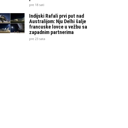
pre 18 sati
Indijski Rafali prvi put nad
Australijom: Nju Delhi šalje
francuske lovce u vežbu sa
zapadnim partnerima
pre 23 sata