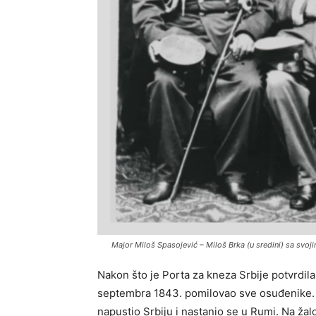
Major Miloš Spasojević – Miloš Brka (u sredini) sa svo
Nakon što je Porta za kneza Srbije potvrdila
septembra 1843. pomilovao sve osuđenike. M
napustio Srbiju i nastanio se u Rumi. Na ža