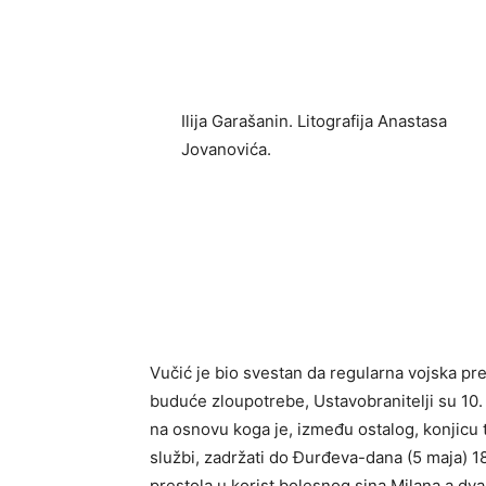
Ilija Garašanin. Litografija Anastasa
Jovanovića.
Vučić je bio svestan da regularna vojska pr
buduće zloupotrebe, Ustavobranitelјi su 10.
na osnovu koga je, između ostalog, konjicu tr
službi, zadržati do Đurđeva-dana (5 maja) 1
prestola u korist bolesnog sina Milana a dv