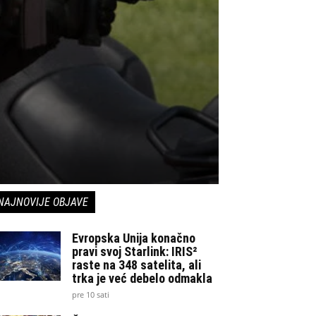
NAJNOVIJE OBJAVE
Evropska Unija konačno
pravi svoj Starlink: IRIS²
raste na 348 satelita, ali
trka je već debelo odmakla
pre 10 sati