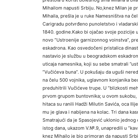
Mihailom napusti Srbiju. No,knez Milan je p
Mihaila, prešla je u ruke Namesništva na č
Carigradu potvrđeno punoletstvo i vladarski 
1840. godine.Kako bi ojačao svoje pozicije
novo ”Ustroenije garnizonnog voinstva”, p
eskadrona. Kao osvedočeni pristalica dinasti
nastavio je službu u beogradskom eskadronu
uticaja namesnika, koji su sebe smatrali ”us
”Vučićeva buna”. U pokušaju da uguši nered
na čelu 500 vojnika, uglavnom konjanika be
preduhitrili Vučićeve trupe. U ”blizkosti me
prvom grupom buntovnika; u ovom sukobu,
hitaca su ranili Hadži Milutin Savića, oca I
mu je glava i nabijena na kolac. Tri dana kasn
Smatrajući da je Spasojević uklonio jednog o
istog dana, ukazom V.№.9, unapredili u ”kav
knez Mihailo je bio primoran da napusti Srbi