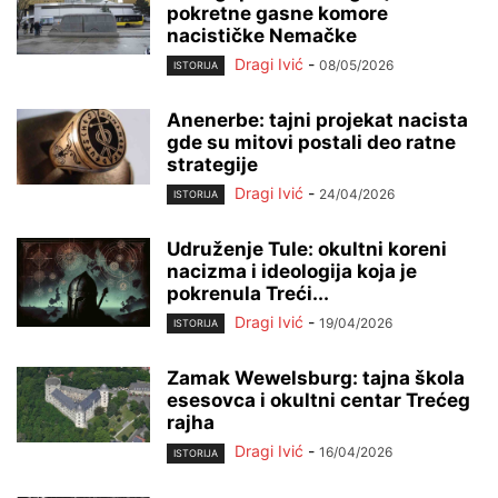
pokretne gasne komore
nacističke Nemačke
Dragi Ivić
-
08/05/2026
ISTORIJA
Anenerbe: tajni projekat nacista
gde su mitovi postali deo ratne
strategije
Dragi Ivić
-
24/04/2026
ISTORIJA
Udruženje Tule: okultni koreni
nacizma i ideologija koja je
pokrenula Treći...
Dragi Ivić
-
19/04/2026
ISTORIJA
Zamak Wewelsburg: tajna škola
esesovca i okultni centar Trećeg
rajha
Dragi Ivić
-
16/04/2026
ISTORIJA