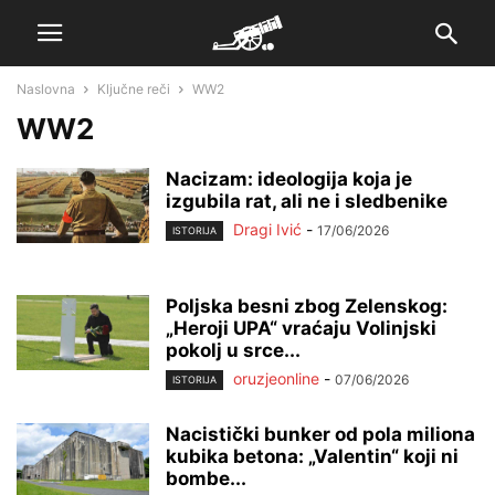
Naslovna
Ključne reči
WW2
WW2
Nacizam: ideologija koja je
izgubila rat, ali ne i sledbenike
Dragi Ivić
-
17/06/2026
ISTORIJA
Poljska besni zbog Zelenskog:
„Heroji UPA“ vraćaju Volinjski
pokolj u srce...
oruzjeonline
-
07/06/2026
ISTORIJA
Nacistički bunker od pola miliona
kubika betona: „Valentin“ koji ni
bombe...