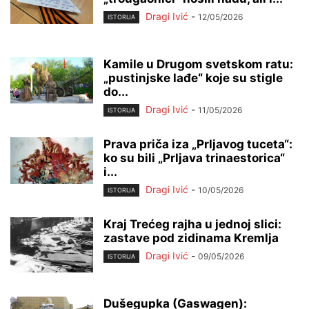
Dragi Ivić
-
12/05/2026
ISTORIJA
Kamile u Drugom svetskom ratu:
„pustinjske lađe“ koje su stigle
do...
Dragi Ivić
-
11/05/2026
ISTORIJA
Prava priča iza „Prljavog tuceta“:
ko su bili „Prljava trinaestorica“
i...
Dragi Ivić
-
10/05/2026
ISTORIJA
Kraj Trećeg rajha u jednoj slici:
zastave pod zidinama Kremlja
Dragi Ivić
-
09/05/2026
ISTORIJA
Dušegupka (Gaswagen):