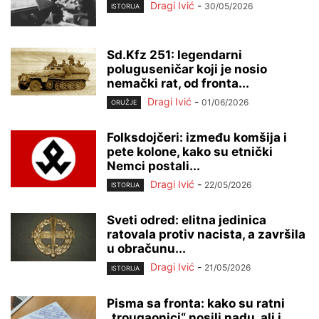
Dragi Ivić
-
30/05/2026
ISTORIJA
Sd.Kfz 251: legendarni
poluguseničar koji je nosio
nemački rat, od fronta...
Dragi Ivić
-
01/06/2026
ORUŽJE
Folksdojčeri: između komšija i
pete kolone, kako su etnički
Nemci postali...
Dragi Ivić
-
22/05/2026
ISTORIJA
Sveti odred: elitna jedinica
ratovala protiv nacista, a završila
u obračunu...
Dragi Ivić
-
21/05/2026
ISTORIJA
Pisma sa fronta: kako su ratni
„trougaonici“ nosili nadu, ali i...