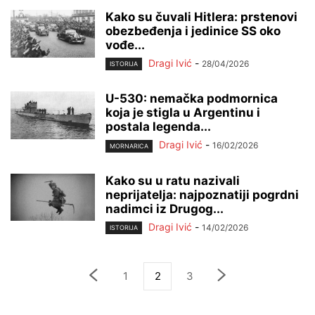
Kako su čuvali Hitlera: prstenovi
obezbeđenja i jedinice SS oko
vođe...
Dragi Ivić
-
28/04/2026
ISTORIJA
U-530: nemačka podmornica
koja je stigla u Argentinu i
postala legenda...
Dragi Ivić
-
16/02/2026
MORNARICA
Kako su u ratu nazivali
neprijatelja: najpoznatiji pogrdni
nadimci iz Drugog...
Dragi Ivić
-
14/02/2026
ISTORIJA
1
2
3