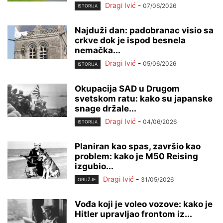
Dragi Ivić
-
07/06/2026
ISTORIJA
Najduži dan: padobranac visio sa
crkve dok je ispod besnela
nemačka...
Dragi Ivić
-
05/06/2026
ISTORIJA
Okupacija SAD u Drugom
svetskom ratu: kako su japanske
snage držale...
Dragi Ivić
-
04/06/2026
ISTORIJA
Planiran kao spas, završio kao
problem: kako je M50 Reising
izgubio...
Dragi Ivić
-
31/05/2026
ORUŽJE
Vođa koji je voleo vozove: kako je
Hitler upravljao frontom iz...