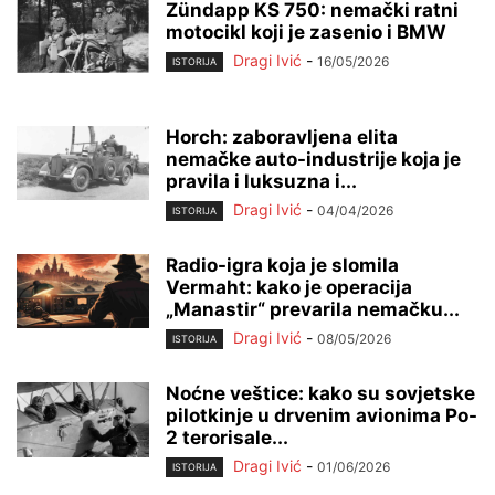
Zündapp KS 750: nemački ratni
motocikl koji je zasenio i BMW
Dragi Ivić
-
16/05/2026
ISTORIJA
Horch: zaboravljena elita
nemačke auto-industrije koja je
pravila i luksuzna i...
Dragi Ivić
-
04/04/2026
ISTORIJA
Radio-igra koja je slomila
Vermaht: kako je operacija
„Manastir“ prevarila nemačku...
Dragi Ivić
-
08/05/2026
ISTORIJA
Noćne veštice: kako su sovjetske
pilotkinje u drvenim avionima Po-
2 terorisale...
Dragi Ivić
-
01/06/2026
ISTORIJA