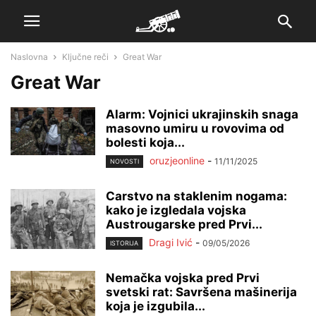
Naslovna
Ključne reči
Great War
Great War
Alarm: Vojnici ukrajinskih snaga
masovno umiru u rovovima od
bolesti koja...
oruzjeonline
-
11/11/2025
NOVOSTI
Carstvo na staklenim nogama:
kako je izgledala vojska
Austrougarske pred Prvi...
Dragi Ivić
-
09/05/2026
ISTORIJA
Nemačka vojska pred Prvi
svetski rat: Savršena mašinerija
koja je izgubila...