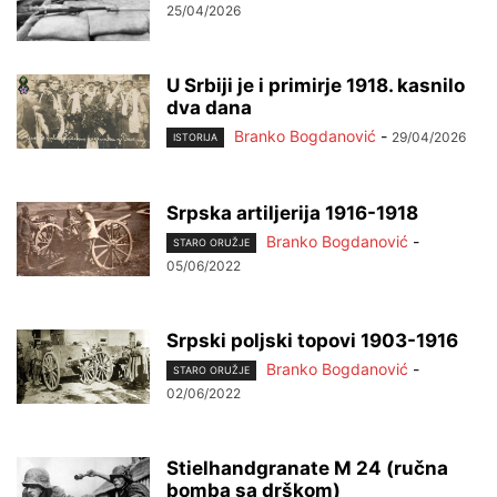
25/04/2026
U Srbiji je i primirje 1918. kasnilo
dva dana
Branko Bogdanović
-
29/04/2026
ISTORIJA
Srpska artiljerija 1916-1918
Branko Bogdanović
-
STARO ORUŽJE
05/06/2022
Srpski poljski topovi 1903-1916
Branko Bogdanović
-
STARO ORUŽJE
02/06/2022
Stielhandgranate M 24 (ručna
bomba sa drškom)