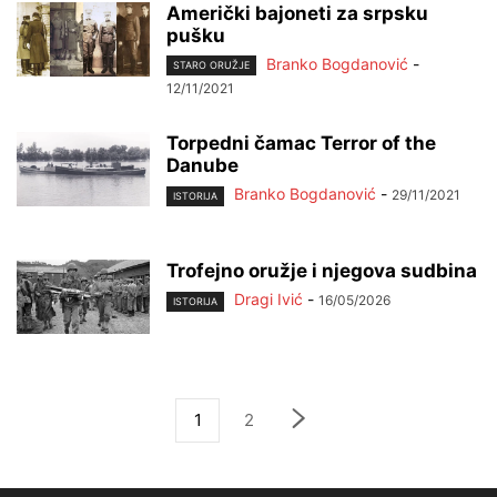
Američki bajoneti za srpsku
pušku
Branko Bogdanović
-
STARO ORUŽJE
12/11/2021
Torpedni čamac Terror of the
Danube
Branko Bogdanović
-
29/11/2021
ISTORIJA
Trofejno oružje i njegova sudbina
Dragi Ivić
-
16/05/2026
ISTORIJA
1
2