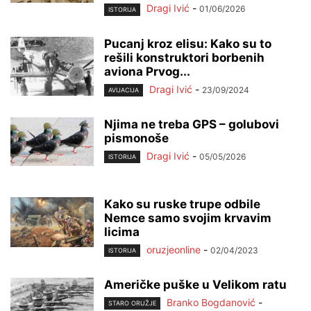
Dragi Ivić
-
01/06/2026
ISTORIJA
Pucanj kroz elisu: Kako su to
rešili konstruktori borbenih
aviona Prvog...
Dragi Ivić
-
23/09/2024
AVIJACIJA
Njima ne treba GPS – golubovi
pismonoše
Dragi Ivić
-
05/05/2026
ISTORIJA
Kako su ruske trupe odbile
Nemce samo svojim krvavim
licima
oruzjeonline
-
02/04/2023
ISTORIJA
Američke puške u Velikom ratu
Branko Bogdanović
-
STARO ORUŽJE