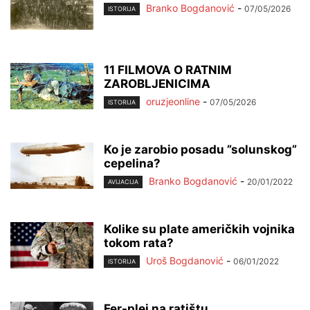
Branko Bogdanović
-
07/05/2026
ISTORIJA
11 FILMOVA O RATNIM
ZAROBLJENICIMA
oruzjeonline
-
07/05/2026
ISTORIJA
Ko je zarobio posadu ”solunskog”
cepelina?
Branko Bogdanović
-
20/01/2022
AVIJACIJA
Kolike su plate američkih vojnika
tokom rata?
Uroš Bogdanović
-
06/01/2022
ISTORIJA
Fer-plej na ratištu