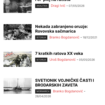
Dragi Ivić
-
07/05/2026
ANALITIKA
Nekada zabranjeno oruzje:
Rovovska sačmarica
Branko Bogdanović
-
18/12/2021
ISTORIJA
7 kratkih ratova XX veka
Uroš Bogdanović
-
05/05/2026
ISTORIJA
SVETIONIK VOJNIČKE ČASTI I
BRODARSKIH ZAVETA
Branko Bogdanović
-
MORNARICA
28/04/2026