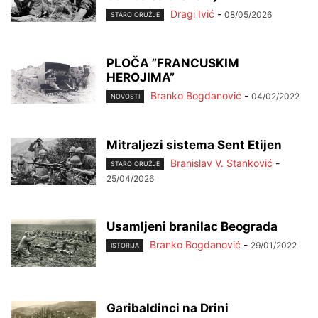
Dragi Ivić
-
08/05/2026
STARO ORUŽJE
PLOČA ”FRANCUSKIM
HEROJIMA”
Branko Bogdanović
-
04/02/2022
NOVOSTI
Mitralјezi sistema Sent Etijen
Branislav V. Stanković
-
STARO ORUŽJE
25/04/2026
Usamljeni branilac Beograda
Branko Bogdanović
-
29/01/2022
ISTORIJA
Garibaldinci na Drini