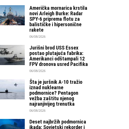
Američka mornarica krstila
novi Arleigh Burke: Radar
SPY-6 priprema flotu za
balističke i hipersonične
rakete
06/08/2026
Jurišni brod USS Essex
postao plutajuća fabrika:
Amerikanci odštampali 12
FPV dronova usred Pacifika
06/08/2026
Šta je juršnik A-10 tražio
iznad nuklearne
podmornice? Pentagon
vežba zaštitu njenog
najranjivijeg trenutka
06/08/2026
Deset najbržih podmornica
ikada: Sovjetski rekorder i