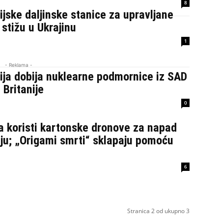
8
ijske daljinske stanice za upravljane
stižu u Ukrajinu
1
- Reklama -
ija dobija nuklearne podmornice iz SAD
 Britanije
0
a koristi kartonske dronove za napad
ju; „Origami smrti“ sklapaju pomoću
6
Stranica 2 od ukupno 3