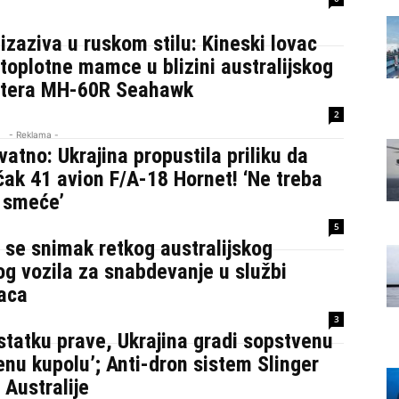
izaziva u ruskom stilu: Kineski lovac
 toplotne mamce u blizini australijskog
ptera MH-60R Seahawk
2
- Reklama -
atno: Ukrajina propustila priliku da
čak 41 avion F/A-18 Hornet! ‘Ne treba
 smeće’
5
 se snimak retkog australijskog
g vozila za snabdevanje u službi
naca
3
tatku prave, Ukrajina gradi sopstvenu
nu kupolu’; Anti-dron sistem Slinger
z Australije