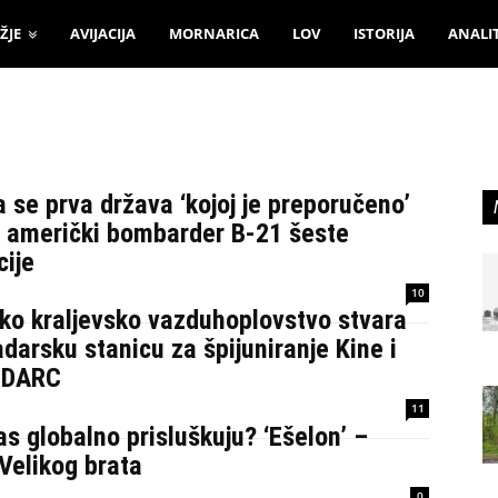
ŽJE
AVIJACIJA
MORNARICA
LOV
ISTORIJA
ANALI
a se prva država ‘kojoj je preporučeno’
i američki bombarder B-21 šeste
cije
10
ko kraljevsko vazduhoplovstvo stvara
adarsku stanicu za špijuniranje Kine i
, DARC
11
s globalno prisluškuju? ‘Ešelon’ –
Velikog brata
0