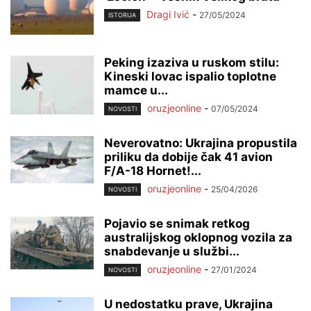
Dragi Ivić
-
27/05/2024
ISTORIJA
Peking izaziva u ruskom stilu:
Kineski lovac ispalio toplotne
mamce u...
oruzjeonline
-
07/05/2024
NOVOSTI
Neverovatno: Ukrajina propustila
priliku da dobije čak 41 avion
F/A-18 Hornet!...
oruzjeonline
-
25/04/2026
NOVOSTI
Pojavio se snimak retkog
australijskog oklopnog vozila za
snabdevanje u službi...
oruzjeonline
-
27/01/2024
NOVOSTI
U nedostatku prave, Ukrajina