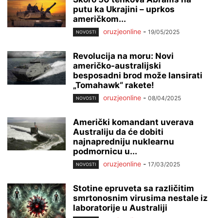
putu ka Ukrajini – uprkos
američkom...
oruzjeonline
-
19/05/2025
NOVOSTI
Revolucija na moru: Novi
američko-australijski
besposadni brod može lansirati
„Tomahawk“ rakete!
oruzjeonline
-
08/04/2025
NOVOSTI
Američki komandant uverava
Australiju da će dobiti
najnapredniju nuklearnu
podmornicu u...
oruzjeonline
-
17/03/2025
NOVOSTI
Stotine epruveta sa različitim
smrtonosnim virusima nestale iz
laboratorije u Australiji