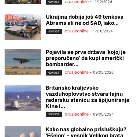
oruzjeonline
-
11/12/2024
NOVOSTI
Ukrajina dobija još 49 tenkova
Abrams ali ne od SAD, iako...
oruzjeonline
-
17/10/2024
NOVOSTI
Pojavila se prva država ‘kojoj je
preporučeno’ da kupi američki
bombarder...
oruzjeonline
-
09/05/2026
NOVOSTI
Britansko kraljevsko
vazduhoplovstvo stvara tajnu
radarsku stanicu za špijuniranje
Kine i...
oruzjeonline
-
09/08/2024
NOVOSTI
Kako nas globalno prisluškuju?
‘Ešelon’ – vesnik Velikog brata