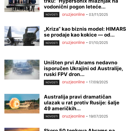
trku: “Hypersonix mlaznjak na
vodonični pogon leteće...
oruzjeonline
-
03/11/2025
NOVOSTI
„Kriza“ kao biznis model: HIMARS
se prodaje kao kokice — od...
oruzjeonline
-
01/10/2025
NOVOSTI
Uništen prvi Abrams nedavno
isporučen Ukrajini od Australije,
ruski FPV dron...
oruzjeonline
-
17/09/2025
NOVOSTI
Australija pravi dramatičan
ulazak u rat protiv Rusije: šalje
49 američkih...
oruzjeonline
-
19/07/2025
NOVOSTI
Skoro 50 tenkova Abrams na