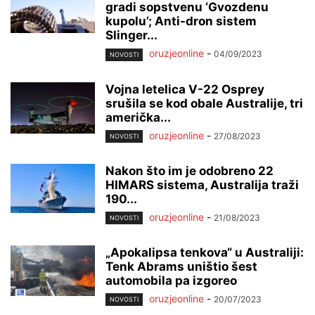
gradi sopstvenu ‘Gvozdenu
kupolu’; Anti-dron sistem
Slinger...
oruzjeonline
-
04/09/2023
NOVOSTI
Vojna letelica V-22 Osprey
srušila se kod obale Australije, tri
američka...
oruzjeonline
-
27/08/2023
NOVOSTI
Nakon što im je odobreno 22
HIMARS sistema, Australija traži
190...
oruzjeonline
-
21/08/2023
NOVOSTI
„Apokalipsa tenkova“ u Australiji:
Tenk Abrams uništio šest
automobila pa izgoreo
oruzjeonline
-
20/07/2023
NOVOSTI