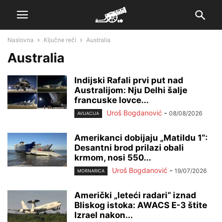
Naslovna
Ključne reči
Australia
Australia
Indijski Rafali prvi put nad
Australijom: Nju Delhi šalje
francuske lovce...
Uroš Bogdanović
-
08/08/2026
AVIJACIJA
Amerikanci dobijaju „Matildu 1“:
Desantni brod prilazi obali
krmom, nosi 550...
Uroš Bogdanović
-
19/07/2026
MORNARICA
Američki „leteći radari“ iznad
Bliskog istoka: AWACS E-3 štite
Izrael nakon...