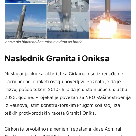
lansiranje hipersonične rakete cirkon sa broda
Naslednik Granita i Oniksa
Neslaganja oko karakteristika Cirkona nisu iznenađenje.
Tačni podaci o raketi ostaju poverljivi. Poznato je da je
razvoj počeo tokom 2010-ih, a da je sistem ušao u službu
2023. godine. Projekat je povezan sa NPO Mašinostroenija
iz Reutova, istim konstruktorskim krugom koji stoji iza
teških protivbrodskih raketa Granit i Oniks.
Cirkon je prvobitno namenjen fregatama klase Admiral