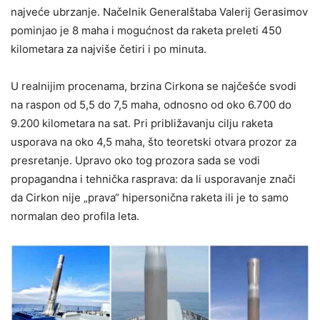
najveće ubrzanje. Načelnik Generalštaba Valerij Gerasimov
pominjao je 8 maha i mogućnost da raketa preleti 450
kilometara za najviše četiri i po minuta.
U realnijim procenama, brzina Cirkona se najčešće svodi
na raspon od 5,5 do 7,5 maha, odnosno od oko 6.700 do
9.200 kilometara na sat. Pri približavanju cilju raketa
usporava na oko 4,5 maha, što teoretski otvara prozor za
presretanje. Upravo oko tog prozora sada se vodi
propagandna i tehnička rasprava: da li usporavanje znači
da Cirkon nije „prava“ hipersonična raketa ili je to samo
normalan deo profila leta.