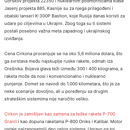
Gorškov projekta 22350 i nuklearnim podmornicama klase
Jasenj projekta 885. Kasnije su za njega prilagođeni i
obalski lanseri K-300P Bastion, koje Rusija danas koristi za
udare po ciljevima u Ukrajini. Zbog toga su ti sistemi
postali posebno važna meta zapadnog i ukrajinskog
izviđanja.
Cena Cirkona procenjuje se na oko 5,6 miliona dolara, što
ga svrstava među najskuplje ruske rakete, odmah iza
Orešnika. Bojeva glava teži između 300 i 400 kilograma, a
raketa može da nosi i konvencionalno i nuklearno
punjenje. Domet se navodi do 1.000 kilometara, što je za
neke scenarije dovoljno, ali u poređenju sa drugim
strateškim sistemima nije naročito veliko.
Cirkon je zamišljen kao zamena za teške rakete P-700
Granit
i kao dopuna raketama P-800 Oniks i Kalibar. Motor
ostaje najzagonetniji deo celog sistema. Upravo na toj