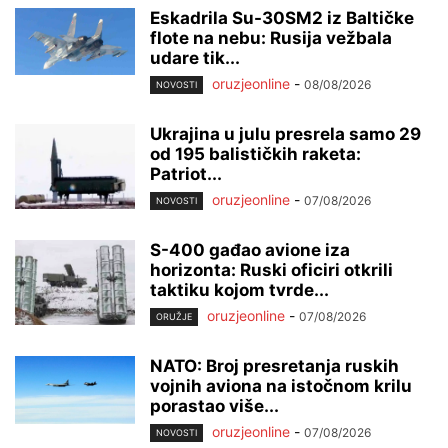
Eskadrila Su-30SM2 iz Baltičke
flote na nebu: Rusija vežbala
udare tik...
oruzjeonline
-
08/08/2026
NOVOSTI
Ukrajina u julu presrela samo 29
od 195 balističkih raketa:
Patriot...
oruzjeonline
-
07/08/2026
NOVOSTI
S-400 gađao avione iza
horizonta: Ruski oficiri otkrili
taktiku kojom tvrde...
oruzjeonline
-
07/08/2026
ORUŽJE
NATO: Broj presretanja ruskih
vojnih aviona na istočnom krilu
porastao više...
oruzjeonline
-
07/08/2026
NOVOSTI