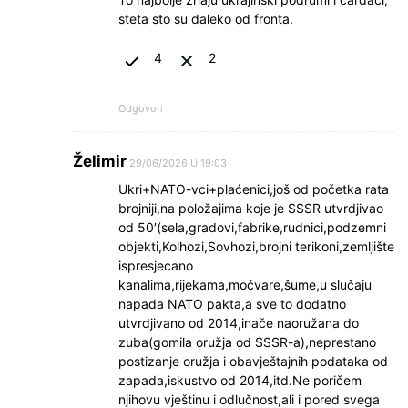
steta sto su daleko od fronta.
4
2
Odgovori
Želimir
29/06/2026 U 19:03
Ukri+NATO-vci+plaćenici,još od početka rata
brojniji,na položajima koje je SSSR utvrdjivao
od 50′(sela,gradovi,fabrike,rudnici,podzemni
objekti,Kolhozi,Sovhozi,brojni terikoni,zemljište
ispresjecano
kanalima,rijekama,močvare,šume,u slučaju
napada NATO pakta,a sve to dodatno
utvrdjivano od 2014,inače naoružana do
zuba(gomila oružja od SSSR-a),neprestano
postizanje oružja i obavještajnih podataka od
zapada,iskustvo od 2014,itd.Ne poričem
njihovu vještinu i odlučnost,ali i pored svega