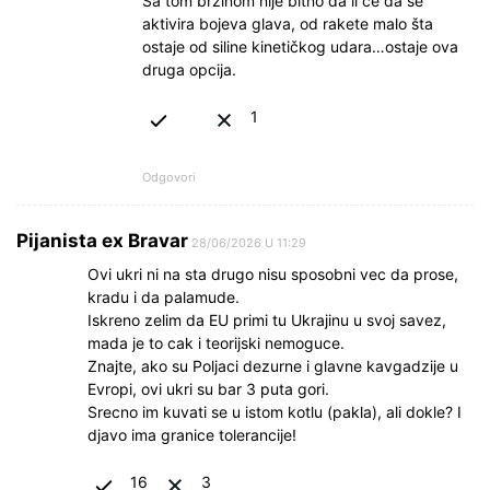
Sa tom brzinom nije bitno da li će da se
aktivira bojeva glava, od rakete malo šta
ostaje od siline kinetičkog udara…ostaje ova
druga opcija.
1
Odgovori
Pijanista ex Bravar
28/06/2026 U 11:29
Ovi ukri ni na sta drugo nisu sposobni vec da prose,
kradu i da palamude.
Iskreno zelim da EU primi tu Ukrajinu u svoj savez,
mada je to cak i teorijski nemoguce.
Znajte, ako su Poljaci dezurne i glavne kavgadzije u
Evropi, ovi ukri su bar 3 puta gori.
Srecno im kuvati se u istom kotlu (pakla), ali dokle? I
djavo ima granice tolerancije!
16
3