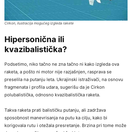
Cirkon, ilustracija mogućeg izgleda rakete
Hipersonična ili
kvazibalistička?
Podsetimo, niko tačno ne zna tačno ni kako izgleda ova
raketa, a pošto ni motor nije razjašnjen, rasprava se
preselila na putanju leta. Ukrajinski istraživači, na osnovu
fragmenata i profila udara, sugerišu da je Cirkon
polubalistička, odnosno kvazibalistička raketa.
Takva raketa prati balističku putanju, ali zadržava
sposobnost manevrisanja na putu ka cilju, kako bi
korigovala rutu i otežala presretanje. Brzina pri tome može