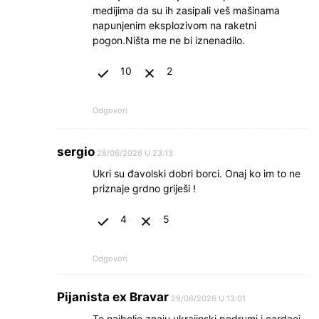
medijima da su ih zasipali veš mašinama
napunjenim eksplozivom na raketni
pogon.Ništa me ne bi iznenadilo.
10
2
Odgovori
sergio
28/06/2026 U 23:13
Ukri su đavolski dobri borci. Onaj ko im to ne
priznaje grdno griješi !
4
5
Odgovori
Pijanista ex Bravar
29/06/2026 U 13:01
To najbolje znaju ukrajinski podrumi i cardaci,