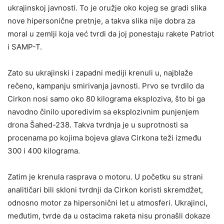
ukrajinskoj javnosti. To je oružje oko kojeg se gradi slika
nove hipersonične pretnje, a takva slika nije dobra za
moral u zemlji koja već tvrdi da joj ponestaju rakete Patriot
i SAMP-T.
Zato su ukrajinski i zapadni mediji krenuli u, najblaže
rečeno, kampanju smirivanja javnosti. Prvo se tvrdilo da
Cirkon nosi samo oko 80 kilograma eksploziva, što bi ga
navodno činilo uporedivim sa eksplozivnim punjenjem
drona Šahed-238. Takva tvrdnja je u suprotnosti sa
procenama po kojima bojeva glava Cirkona teži između
300 i 400 kilograma.
Zatim je krenula rasprava o motoru. U početku su strani
analitičari bili skloni tvrdnji da Cirkon koristi skremdžet,
odnosno motor za hipersonični let u atmosferi. Ukrajinci,
međutim, tvrde da u ostacima raketa nisu pronašli dokaze