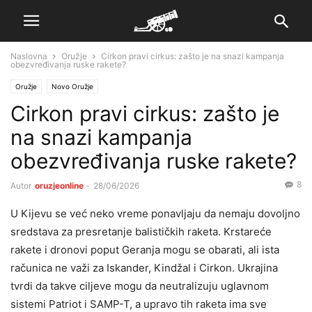
Naslovna
Oružje
Cirkon pravi cirkus: zašto je na snazi kampanja
obezvređivanja ruske rakete?
Oružje
Novo Oružje
Cirkon pravi cirkus: zašto je
na snazi kampanja
obezvređivanja ruske rakete?
8
Autor
oruzjeonline
-
28/06/2026
U Kijevu se već neko vreme ponavljaju da nemaju dovoljno
sredstava za presretanje balističkih raketa. Krstareće
rakete i dronovi poput Geranja mogu se obarati, ali ista
računica ne važi za Iskander, Kindžal i Cirkon. Ukrajina
tvrdi da takve ciljeve mogu da neutralizuju uglavnom
sistemi Patriot i SAMP-T, a upravo tih raketa ima sve