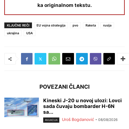
ka originalnom tekstu.
KLJUČNE REČI
EU vojna strategija
pvo
Raketa
rusija
ukrajina
USA
POVEZANI ČLANCI
Kineski J-20 u novoj ulozi: Lovci
sada čuvaju bombarder H-6N
sa...
Uroš Bogdanović
-
08/08/2026
AVIJACIJA