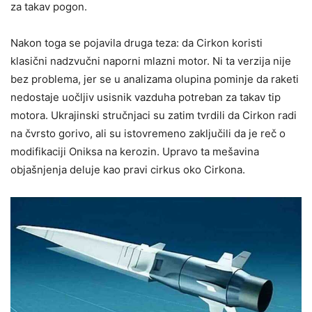
za takav pogon.
Nakon toga se pojavila druga teza: da Cirkon koristi
klasični nadzvučni naporni mlazni motor. Ni ta verzija nije
bez problema, jer se u analizama olupina pominje da raketi
nedostaje uočljiv usisnik vazduha potreban za takav tip
motora. Ukrajinski stručnjaci su zatim tvrdili da Cirkon radi
na čvrsto gorivo, ali su istovremeno zaključili da je reč o
modifikaciji Oniksa na kerozin. Upravo ta mešavina
objašnjenja deluje kao pravi cirkus oko Cirkona.