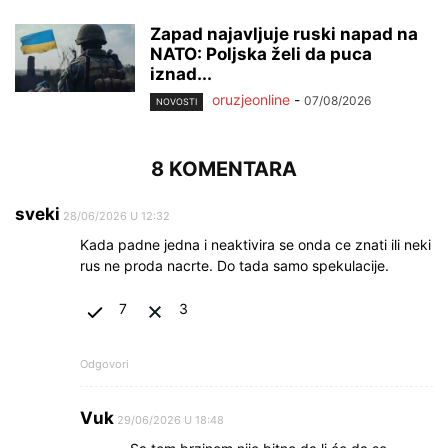
Zapad najavljuje ruski napad na
NATO: Poljska želi da puca
iznad...
oruzjeonline
-
07/08/2026
NOVOSTI
8 KOMENTARA
sveki
28/06/2026 U 12:32
Kada padne jedna i neaktivira se onda ce znati ili neki
rus ne proda nacrte. Do tada samo spekulacije.
7
3
Odgovori
Vuk
29/06/2026 U 18:48