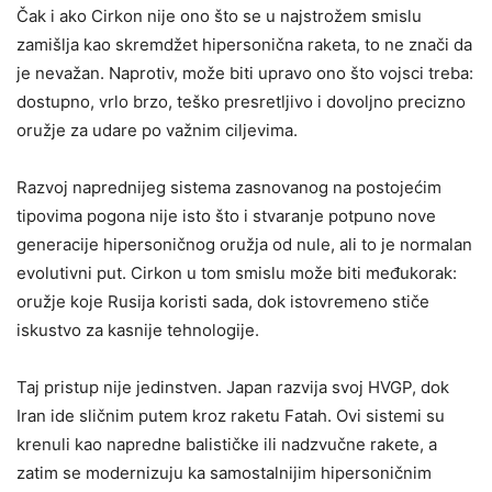
Čak i ako Cirkon nije ono što se u najstrožem smislu
zamišlja kao skremdžet hipersonična raketa, to ne znači da
je nevažan. Naprotiv, može biti upravo ono što vojsci treba:
dostupno, vrlo brzo, teško presretljivo i dovoljno precizno
oružje za udare po važnim ciljevima.
Razvoj naprednijeg sistema zasnovanog na postojećim
tipovima pogona nije isto što i stvaranje potpuno nove
generacije hipersoničnog oružja od nule, ali to je normalan
evolutivni put. Cirkon u tom smislu može biti međukorak:
oružje koje Rusija koristi sada, dok istovremeno stiče
iskustvo za kasnije tehnologije.
Taj pristup nije jedinstven. Japan razvija svoj HVGP, dok
Iran ide sličnim putem kroz raketu Fatah. Ovi sistemi su
krenuli kao napredne balističke ili nadzvučne rakete, a
zatim se modernizuju ka samostalnijim hipersoničnim