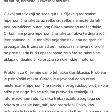
da varira, naročito u završnoj fazi leta.
Glavni narativ koji se sada gura iz Kijeva glasi ovako:
hipersonična raketa, uz retke izuzetke, ne može da leti
polubalističkom putanjom; Cirkon navodno može; dakle,
Cirkon nije prava hipersonična raketa. Takva tvrdnja zvuči
jednostavno, ali je tehnički pojednostavljena do granice
propagande. Brzina iznad pet mahova i manevarski profil
ne prestaju da budu opasni samo zato što se raketa ne
uklapa u idealnu sliku oružja sa skremdžet motorom.
Problem za Kijev nije samo tehnička klasifikacija. Problem
je psihološki efekat. Cirkon je u javnosti dobio oreol
misteriozne hipersonične rakete, novog ruskog oružja koje
stiže pre nego što se uzbuna pretvori u reakciju. U
informacionom ratu, tu sliku treba razbiti. Zbog toga se
raketa prikazuje kao „mit“, kao prerušeni Oniks, kao
polubalistički sistem ili kao propaganda Kremlja o navodnoj