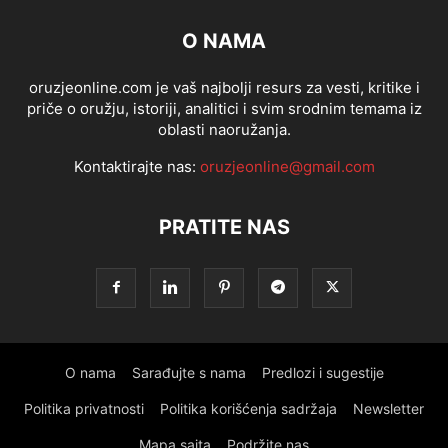
O NAMA
oruzjeonline.com je vaš najbolji resurs za vesti, kritike i
priče o oružju, istoriji, analitici i svim srodnim temama iz
oblasti naoružanja.
Kontaktirajte nas:
oruzjeonline@gmail.com
PRATITE NAS
O nama
Sarađujte s nama
Predlozi i sugestije
Politika privatnosti
Politika korišćenja sadržaja
Newsletter
Mapa sajta
Podržite nas