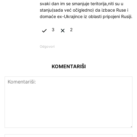
svaki dan im se smanjuje teritorija,niti su u
stanju(sada već očigledno) da izbace Ruse i
domaće ex-Ukrajince iz oblasti pripojeni Rusiji.
3
2
Odgovori
KOMENTARIŠI