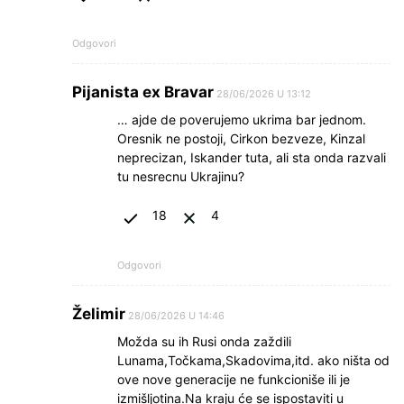
Odgovori
Pijanista ex Bravar
28/06/2026 U 13:12
… ajde de poverujemo ukrima bar jednom.
Oresnik ne postoji, Cirkon bezveze, Kinzal
neprecizan, Iskander tuta, ali sta onda razvali
tu nesrecnu Ukrajinu?
18
4
Odgovori
Želimir
28/06/2026 U 14:46
Možda su ih Rusi onda zaždili
Lunama,Točkama,Skadovima,itd. ako ništa od
ove nove generacije ne funkcioniše ili je
izmišljotina.Na kraju će se ispostaviti u