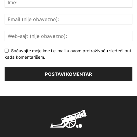
Sačuvajte moje ime i e-mail u ovom pretraživaču sledeći put
kada komentarišem.