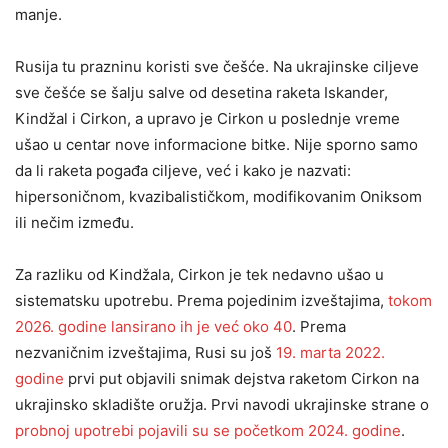
manje.
Rusija tu prazninu koristi sve češće. Na ukrajinske ciljeve
sve češće se šalju salve od desetina raketa Iskander,
Kindžal i Cirkon, a upravo je Cirkon u poslednje vreme
ušao u centar nove informacione bitke. Nije sporno samo
da li raketa pogađa ciljeve, već i kako je nazvati:
hipersoničnom, kvazibalističkom, modifikovanim Oniksom
ili nečim između.
Za razliku od Kindžala, Cirkon je tek nedavno ušao u
sistematsku upotrebu. Prema pojedinim izveštajima,
tokom
2026. godine lansirano ih je već oko 40
. Prema
nezvaničnim izveštajima, Rusi su još
19. marta 2022.
godine
prvi put objavili snimak dejstva raketom Cirkon na
ukrajinsko skladište oružja. Prvi navodi ukrajinske strane o
probnoj upotrebi pojavili su se početkom 2024. godine
.