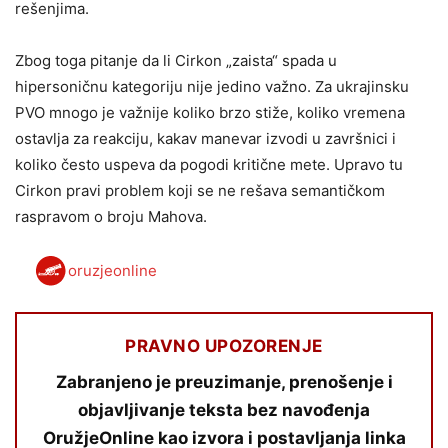
rešenjima.
Zbog toga pitanje da li Cirkon „zaista“ spada u
hipersoničnu kategoriju nije jedino važno. Za ukrajinsku
PVO mnogo je važnije koliko brzo stiže, koliko vremena
ostavlja za reakciju, kakav manevar izvodi u završnici i
koliko često uspeva da pogodi kritične mete. Upravo tu
Cirkon pravi problem koji se ne rešava semantičkom
raspravom o broju Mahova.
oruzjeonline
PRAVNO UPOZORENJE
Zabranjeno je preuzimanje, prenošenje i
objavljivanje teksta bez navođenja
OružjeOnline kao izvora i postavljanja linka