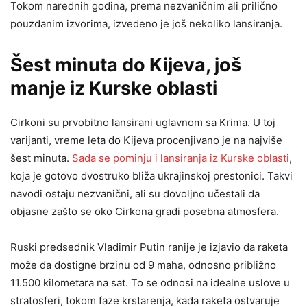
Tokom narednih godina, prema nezvaničnim ali prilično
pouzdanim izvorima, izvedeno je još nekoliko lansiranja.
Šest minuta do Kijeva, još
manje iz Kurske oblasti
Cirkoni su prvobitno lansirani uglavnom sa Krima. U toj
varijanti, vreme leta do Kijeva procenjivano je na najviše
šest minuta.
Sada se pominju i lansiranja iz Kurske oblasti
,
koja je gotovo dvostruko bliža ukrajinskoj prestonici. Takvi
navodi ostaju nezvanični, ali su dovoljno učestali da
objasne zašto se oko Cirkona gradi posebna atmosfera.
Ruski predsednik Vladimir Putin ranije je izjavio da raketa
može da dostigne brzinu od 9 maha, odnosno približno
11.500 kilometara na sat. To se odnosi na idealne uslove u
stratosferi, tokom faze krstarenja, kada raketa ostvaruje