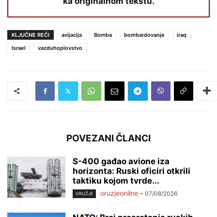
ka originalnom tekstu.
KLJUČNE REČI
avijacija
Bomba
bombardovanje
iraq
Israel
vazduhoplovstvo
POVEZANI ČLANCI
S-400 gađao avione iza
horizonta: Ruski oficiri otkrili
taktiku kojom tvrde...
oruzjeonline
-
07/08/2026
ORUŽJE