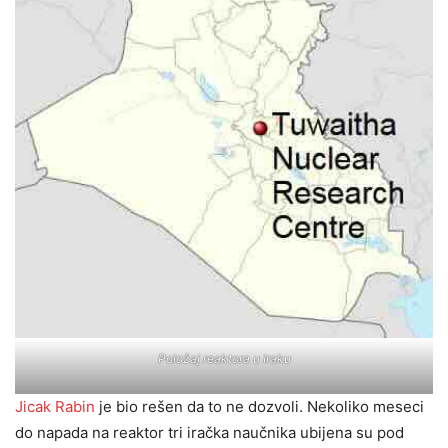
Položaj reaktora u Iraku
Jicak Rabin
je bio rešen da to ne dozvoli. Nekoliko meseci
do napada na reaktor tri iračka naučnika ubijena su pod