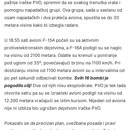
pažnje iračke PVO, spremni da se svakog trenutka vrate i
pomognu napadačkoj grupi. Ova grupa, sada u sastavu od
osam napadačkih i dva prateća aviona, spustila se do 30
metara visine kako bi izbegla radare.
U 18.55 sati avioni
F-15A
počeli su sa aktivnim
protivelektronskim dejstvima, a
F-16A
podigli su se naglo
na visinu od 2100 metara. Odatle su krenuli u poniranje
pod uglom od 35º, povećavajući brzinu na 1100 km/h. Pri
dostizanju visine od 1100 metara avioni su u intervalima od
po pet sekundi odbacivali bombe.
Svih 16 bombi je
pogodilo cilj!
Dve od njih nisu eksplodirale. PVO je tek tada
otvorila vatru pa su se izraelski avioni podigli na visinu od
12.200 metara vraćajući se istim kursom. Nijedan od aviona
nije ni izbliza bio ugrožen dejstvom iračke PVO.
Pokazalo se da precizan plan, uvežbana posada i pravi