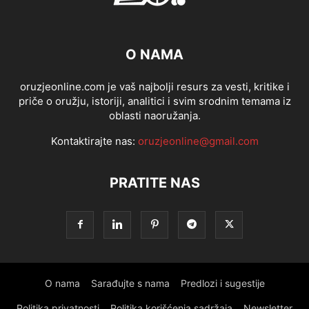
O NAMA
oruzjeonline.com je vaš najbolji resurs za vesti, kritike i
priče o oružju, istoriji, analitici i svim srodnim temama iz
oblasti naoružanja.
Kontaktirajte nas:
oruzjeonline@gmail.com
PRATITE NAS
O nama
Sarađujte s nama
Predlozi i sugestije
Politika privatnosti
Politika korišćenja sadržaja
Newsletter