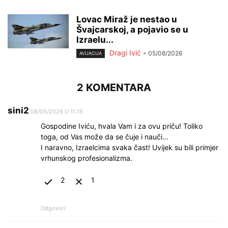
Lovac Miraž je nestao u
Švajcarskoj, a pojavio se u
Izraelu...
Dragi Ivić
-
05/08/2026
AVIJACIJA
2 KOMENTARA
sini2
08/05/2026 U 11:15
Gospodine Iviću, hvala Vam i za ovu priču! Toliko
toga, od Vas može da se čuje i nauči…
I naravno, Izraelcima svaka čast! Uvijek su bili primjer
vrhunskog profesionalizma.
2
1
Odgovori