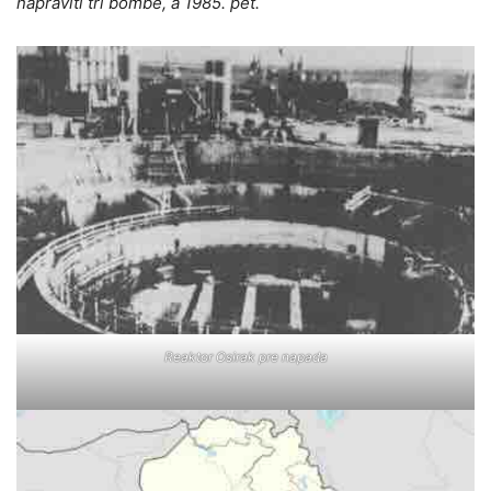
napraviti tri bombe, a 1985. pet.
Reaktor Osirak pre napada