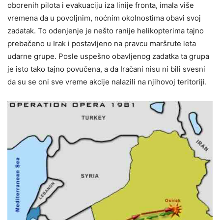
oborenih pilota i evakuaciju iza linije fronta, imala više
vremena da u povoljnim, noćnim okolnostima obavi svoj
zadatak. To odenjenje je nešto ranije helikopterima tajno
prebačeno u Irak i postavljeno na pravcu maršrute leta
udarne grupe. Posle uspešno obavljenog zadatka ta grupa
je isto tako tajno povučena, a da Iračani nisu ni bili svesni
da su se oni sve vreme akcije nalazili na njihovoj teritoriji.