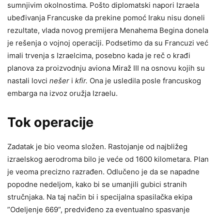
sumnjivim okolnostima. Pošto diplomatski napori Izraela
ubeđivanja Francuske da prekine pomoć Iraku nisu doneli
rezultate, vlada novog premijera Menahema Begina donela
je rešenja o vojnoj operaciji. Podsetimo da su Francuzi već
imali trvenja s Izraelcima, posebno kada je reč o krađi
planova za proizvodnju aviona Miraž III na osnovu kojih su
nastali lovci
nešer
i
kfir.
Ona je usledila posle francuskog
embarga na izvoz oružja Izraelu.
Tok operacije
Zadatak je bio veoma složen. Rastojanje od najbližeg
izraelskog aerodroma bilo je veće od 1600 kilometara. Plan
je veoma precizno razrađen. Odlučeno je da se napadne
popodne nedeljom, kako bi se umanjili gubici stranih
stručnjaka. Na taj način bi i specijalna spasilačka ekipa
”Odeljenje 669”, predviđeno za eventualno spasvanje