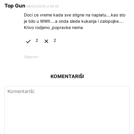
Top Gun
08/05/2026 U 09:32
Doci ce vreme kada sve stigne na naplatu….kao sto
je bilo u WWII….a onda slede kukanja i zalopojke….
Krivo rodjeno ,popravke nema
2
2
Odgovori
KOMENTARIŠI