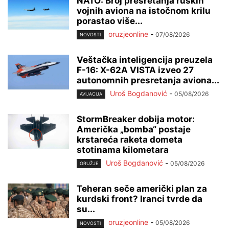
NATO: Broj presretanja ruskih
vojnih aviona na istočnom krilu
porastao više...
oruzjeonline
-
07/08/2026
NOVOSTI
Veštačka inteligencija preuzela
F-16: X-62A VISTA izveo 27
autonomnih presretanja aviona...
Uroš Bogdanović
-
05/08/2026
AVIJACIJA
StormBreaker dobija motor:
Američka „bomba“ postaje
krstareća raketa dometa
stotinama kilometara
Uroš Bogdanović
-
05/08/2026
ORUŽJE
Teheran seče američki plan za
kurdski front? Iranci tvrde da
su...
oruzjeonline
-
05/08/2026
NOVOSTI