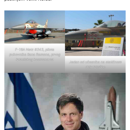
F-16A Netz #243, pilota
pukovnika Ilana Ramona, prvog
izraelskog kosmonauta
Jedan od učesnika na statičnom
delu izložbe