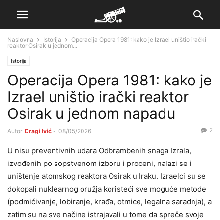
Naslovna
Istorija
Operacija Opera 1981: kako je Izrael uništio irački
reaktor Osirak u jednom...
Istorija
Operacija Opera 1981: kako je
Izrael uništio irački reaktor
Osirak u jednom napadu
2
Autor
Dragi Ivić
-
08/05/2026
U nisu preventivnih udara Odbrambenih snaga Izrala,
izvođenih po sopstvenom izboru i proceni, nalazi se i
uništenje atomskog reaktora Osirak u Iraku. Izraelci su se
dokopali nuklearnog oružja koristeći sve moguće metode
(podmićivanje, lobiranje, krađa, otmice, legalna saradnja), a
zatim su na sve načine istrajavali u tome da spreče svoje