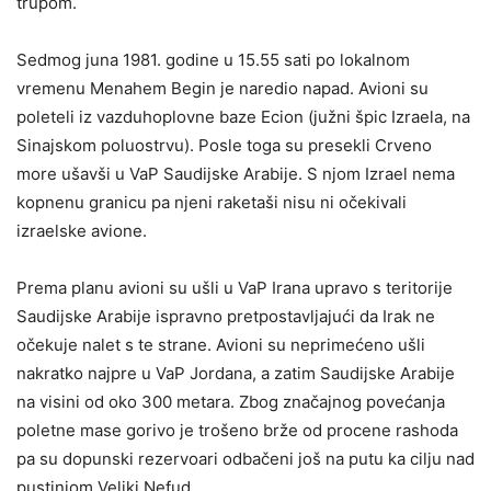
trupom.
Sedmog juna 1981. godine u 15.55 sati po lokalnom
vremenu Menahem Begin je naredio napad. Avioni su
poleteli iz vazduhoplovne baze Ecion (južni špic Izraela, na
Sinajskom poluostrvu). Posle toga su presekli Crveno
more ušavši u VaP Saudijske Arabije. S njom Izrael nema
kopnenu granicu pa njeni raketaši nisu ni očekivali
izraelske avione.
Prema planu avioni su ušli u VaP Irana upravo s teritorije
Saudijske Arabije ispravno pretpostavljajući da Irak ne
očekuje nalet s te strane. Avioni su neprimećeno ušli
nakratko najpre u VaP Jordana, a zatim Saudijske Arabije
na visini od oko 300 metara. Zbog značajnog povećanja
poletne mase gorivo je trošeno brže od procene rashoda
pa su dopunski rezervoari odbačeni još na putu ka cilju nad
pustinjom Veliki Nefud.