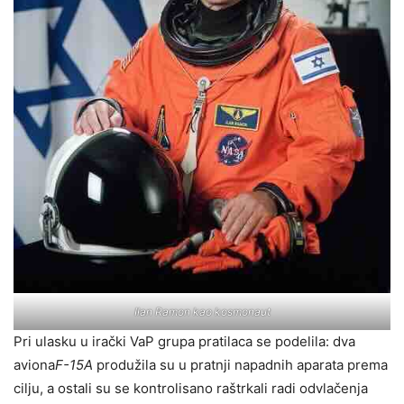
Ilan Ramon kao kosmonaut
Pri ulasku u irački VaP grupa pratilaca se podelila: dva
aviona
F-15A
produžila su u pratnji napadnih aparata prema
cilju, a ostali su se kontrolisano raštrkali radi odvlačenja