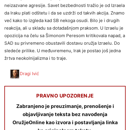
neizazvane agresije. Savet bezbednosti tražio je od Izraela
da Iraku plati odštetu i da se uzdrži od takvih akcija. Znamo
već kako to izgleda kad SB nekoga osudi. Bilo je i drugih
reakcija, ali u skladu sa dotadašnjom praksom. U Izraelu je
opozicija na čelu sa Šimonom Peresom kritikovala napad, a
SAD su privremeno obustavili dostavu oružja Izraelu. Do
sledeće prilike. U međuvremenu, Irak je postao još jedna
žrtva neokolnijalizma i to traje.
Dragi Ivić
PRAVNO UPOZORENJE
Zabranjeno je preuzimanje, prenošenje i
objavljivanje teksta bez navođenja
OružjeOnline kao izvora i postavljanja linka