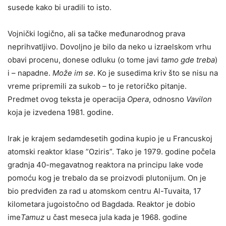
susede kako bi uradili to isto.
Vojnički logično, ali sa tačke međunarodnog prava
neprihvatljivo. Dovoljno je bilo da neko u izraelskom vrhu
obavi procenu, donese odluku (o tome javi
tamo gde treba
)
i – napadne.
Može im se
. Ko je susedima kriv što se nisu na
vreme pripremili za sukob – to je retoričko pitanje.
Predmet ovog teksta je operacija
Opera
, odnosno
Vavilon
koja je izvedena 1981. godine.
Irak je krajem sedamdesetih godina kupio je u Francuskoj
atomski reaktor klase ”Oziris”. Tako je 1979. godine počela
gradnja 40-megavatnog reaktora na principu lake vode
pomoću kog je trebalo da se proizvodi plutonijum. On je
bio predviđen za rad u atomskom centru Al-Tuvaita, 17
kilometara jugoistočno od Bagdada. Reaktor je dobio
ime
Tamuz
u čast meseca jula kada je 1968. godine