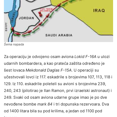
Šema napada
Za operaciju je odvojeno osam aviona
Lokid F-16A
u ulozi
udarnih bombardera, a kao prateća zaštita određeno je
šest lovaca
Mekdonald Daglas F-15A
. U operaciji su
učestvovali lovci iz 117. eskadrile s brojevima 107, 113, 118 i
129. Iz 110. eskadrile poleteli su avioni s brojevima 239,
240, 243 (pilotirao je Ilan Ramon, prvi izraelski astronaut) i
249. Svaki od osam aviona udarne grupe imao je po dve
nevođene bombe
mark 84
i tri dopunska rezervoara. Dva
od 1400 litara bila su pod krilima, a jedan od 1100 pod