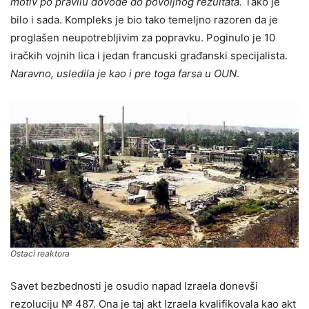
motiv po pravilu dovode do povoljnog rezultata.
Tako je
bilo i sada. Kompleks je bio tako temeljno razoren da je
proglašen neupotrebljivim za popravku. Poginulo je 10
iračkih vojnih lica i jedan francuski građanski specijalista.
Naravno, usledila je kao i pre toga farsa u OUN
.
Ostaci reaktora
Savet bezbednosti je osudio napad Izraela donevši
rezoluciju № 487. Ona je taj akt Izraela kvalifikovala kao akt