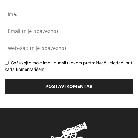
Sačuvajte moje ime i e-mail u ovom pretraživaču sledeći put
kada komentarišem.