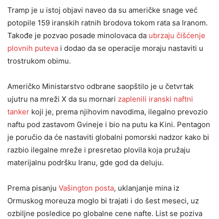
Tramp je u istoj objavi naveo da su američke snage već
potopile 159 iranskih ratnih brodova tokom rata sa Iranom.
Takođe je pozvao posade minolovaca da
ubrzaju čišćenje
plovnih puteva
i dodao da se operacije moraju nastaviti u
trostrukom obimu.
Američko Ministarstvo odbrane saopštilo je u četvrtak
ujutru na mreži X da su mornari
zaplenili iranski naftni
tanker
koji je, prema njihovim navodima, ilegalno prevozio
naftu pod zastavom Gvineje i bio na putu ka Kini. Pentagon
je poručio da će nastaviti globalni pomorski nadzor kako bi
razbio ilegalne mreže i presretao plovila koja pružaju
materijalnu podršku Iranu, gde god da deluju.
Prema pisanju
Vašington posta
, uklanjanje mina iz
Ormuskog moreuza moglo bi trajati i do šest meseci, uz
ozbiljne posledice po globalne cene nafte. List se poziva