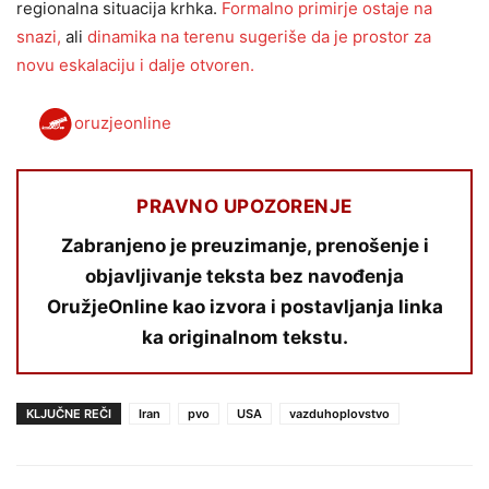
regionalna situacija krhka.
Formalno primirje ostaje na
snazi,
ali
dinamika na terenu sugeriše da je prostor za
novu eskalaciju i dalje otvoren.
oruzjeonline
PRAVNO UPOZORENJE
Zabranjeno je preuzimanje, prenošenje i
objavljivanje teksta bez navođenja
OružjeOnline kao izvora i postavljanja linka
ka originalnom tekstu.
KLJUČNE REČI
Iran
pvo
USA
vazduhoplovstvo