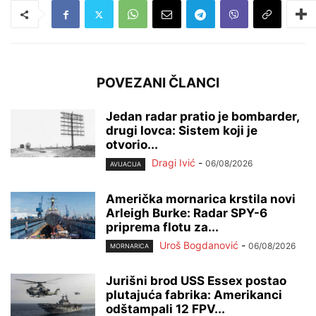
POVEZANI ČLANCI
Jedan radar pratio je bombarder,
drugi lovca: Sistem koji je
otvorio...
Dragi Ivić
-
06/08/2026
AVIJACIJA
Američka mornarica krstila novi
Arleigh Burke: Radar SPY-6
priprema flotu za...
Uroš Bogdanović
-
06/08/2026
MORNARICA
Jurišni brod USS Essex postao
plutajuća fabrika: Amerikanci
odštampali 12 FPV...