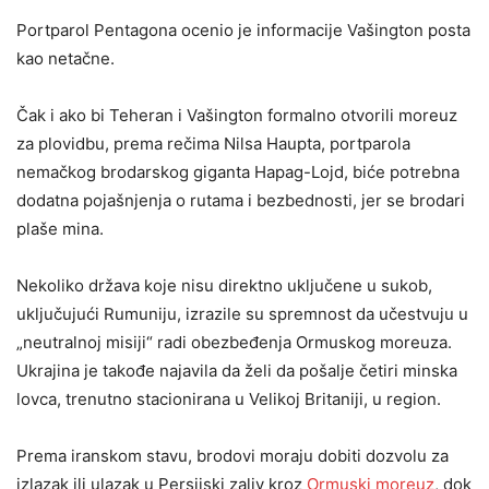
Portparol Pentagona ocenio je informacije Vašington posta
kao netačne.
Čak i ako bi Teheran i Vašington formalno otvorili moreuz
za plovidbu, prema rečima Nilsa Haupta, portparola
nemačkog brodarskog giganta Hapag-Lojd, biće potrebna
dodatna pojašnjenja o rutama i bezbednosti, jer se brodari
plaše mina.
Nekoliko država koje nisu direktno uključene u sukob,
uključujući Rumuniju, izrazile su spremnost da učestvuju u
„neutralnoj misiji“ radi obezbeđenja Ormuskog moreuza.
Ukrajina je takođe najavila da želi da pošalje četiri minska
lovca, trenutno stacionirana u Velikoj Britaniji, u region.
Prema iranskom stavu, brodovi moraju dobiti dozvolu za
izlazak ili ulazak u Persijski zaliv kroz
Ormuski moreuz
, dok