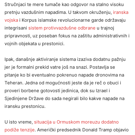
Stručnjaci te mere tumače kao odgovor na stalno visoku
pretnju vazdušnim napadima. U takvom okruženju,
iranska
vojska
i Korpus islamske revolucionarne garde održavaju
integrisani
sistem protivvazdušne odbrane
u trajnoj
pripravnosti, uz poseban fokus na zaštitu administrativnih i
vojnih objekata u prestonici.
Ipak, današnje aktiviranje sistema izaziva dodatnu pažnju
jer je formalni prekid vatre još na snazi. Postavlja se
pitanje ko bi eventualno pokrenuo napade dronovima na
Teheran. Jedna od mogućnosti jeste da je reč o obuci i
proveri borbene gotovosti jedinica, dok su Izrael i
Sjedinjene Države do sada negirali bilo kakve napade na
iransku prestonicu.
U isto vreme,
situacija u Ormuskom moreuzu dodatno
podiže tenzije
. Američki predsednik Donald Tramp objavio