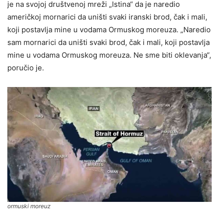
je na svojoj društvenoj mreži „Istina“ da je naredio
američkoj mornarici da uništi svaki iranski brod, čak i mali,
koji postavlja mine u vodama Ormuskog moreuza. „Naredio
sam mornarici da uništi svaki brod, čak i mali, koji postavlja
mine u vodama Ormuskog moreuza. Ne sme biti oklevanja“,
poručio je.
ormuski moreuz