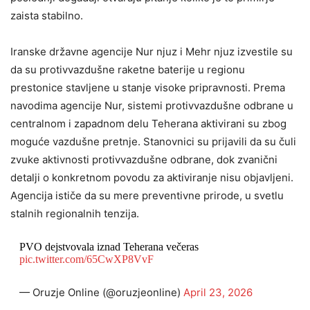
zaista stabilno.
Iranske državne agencije Nur njuz i Mehr njuz izvestile su
da su protivvazdušne raketne baterije u regionu
prestonice stavljene u stanje visoke pripravnosti. Prema
navodima agencije Nur, sistemi protivvazdušne odbrane u
centralnom i zapadnom delu Teherana aktivirani su zbog
moguće vazdušne pretnje. Stanovnici su prijavili da su čuli
zvuke aktivnosti protivvazdušne odbrane, dok zvanični
detalji o konkretnom povodu za aktiviranje nisu objavljeni.
Agencija ističe da su mere preventivne prirode, u svetlu
stalnih regionalnih tenzija.
PVO dejstvovala iznad Teherana večeras
pic.twitter.com/65CwXP8VvF
— Oruzje Online (@oruzjeonline)
April 23, 2026