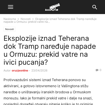
Naslovna
Novosti
Eksplozije iznad Teherana dok Tramp naređuje
napade u Ormuzu: prekid vatre na...
Novosti
Eksplozije iznad Teherana
dok Tramp naređuje napade
u Ormuzu: prekid vatre na
ivici pucanja?
0
Autor
oruzjeonline
-
23/04/2026
Protivvazdušni sistemi iznad Teherana ponovo su
aktivirani, a gotovo istovremeno iz Vašingtona stižu
naredbe o uništavanju iranskih brodova u Ormuskom
moreuzu. Iako je formalni prekid vatre i dalje na snazi,
poslednji događaji otvaraju pitanje koliko je to primirje