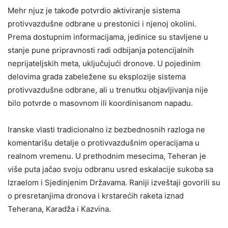
Mehr njuz je takođe potvrdio aktiviranje sistema
protivvazdušne odbrane u prestonici i njenoj okolini.
Prema dostupnim informacijama, jedinice su stavljene u
stanje pune pripravnosti radi odbijanja potencijalnih
neprijateljskih meta, uključujući dronove. U pojedinim
delovima grada zabeležene su eksplozije sistema
protivvazdušne odbrane, ali u trenutku objavljivanja nije
bilo potvrde o masovnom ili koordinisanom napadu.
Iranske vlasti tradicionalno iz bezbednosnih razloga ne
komentarišu detalje o protivvazdušnim operacijama u
realnom vremenu. U prethodnim mesecima, Teheran je
više puta jačao svoju odbranu usred eskalacije sukoba sa
Izraelom i Sjedinjenim Državama. Raniji izveštaji govorili su
o presretanjima dronova i krstarećih raketa iznad
Teherana, Karadža i Kazvina.