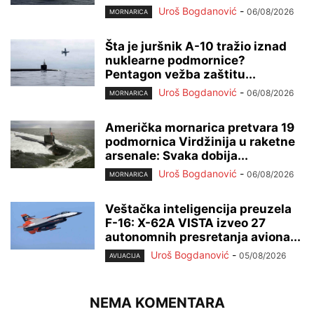
Uroš Bogdanović
-
06/08/2026
MORNARICA
Šta je juršnik A-10 tražio iznad
nuklearne podmornice?
Pentagon vežba zaštitu...
Uroš Bogdanović
-
06/08/2026
MORNARICA
Američka mornarica pretvara 19
podmornica Virdžinija u raketne
arsenale: Svaka dobija...
Uroš Bogdanović
-
06/08/2026
MORNARICA
Veštačka inteligencija preuzela
F-16: X-62A VISTA izveo 27
autonomnih presretanja aviona...
Uroš Bogdanović
-
05/08/2026
AVIJACIJA
NEMA KOMENTARA