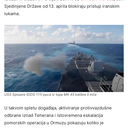
Sjedinjene Države od 13. aprila blokiraju pristup iranskim
lukama.
USS Spruans (DDG 111) puca iz topa MK 45 kalibra 5 inča
U takvom spletu događaja, aktiviranje protivvazdušne
odbrane iznad Teherana i istovremena eskalacija
pomorskih operacija u Ormuzu pokazuju koliko je