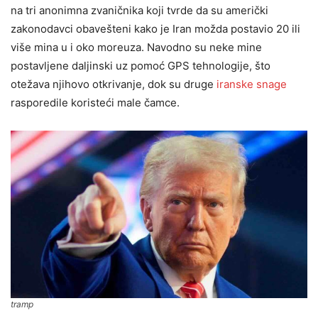
na tri anonimna zvaničnika koji tvrde da su američki
zakonodavci obavešteni kako je Iran možda postavio 20 ili
više mina u i oko moreuza. Navodno su neke mine
postavljene daljinski uz pomoć GPS tehnologije, što
otežava njihovo otkrivanje, dok su druge
iranske snage
rasporedile koristeći male čamce.
tramp