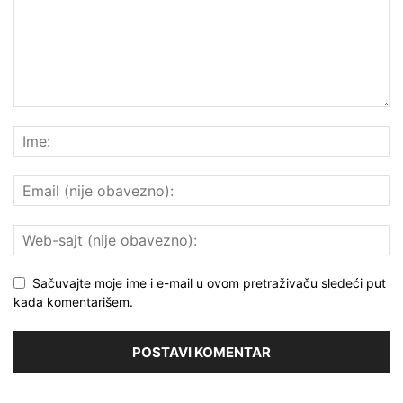
Sačuvajte moje ime i e-mail u ovom pretraživaču sledeći put
kada komentarišem.