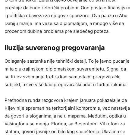
prestaje da bude retorički problem. Ono postaje finansijska
i politička obaveza za njegove sponzore. Ova pauza u Abu
Dabiju manje ima veze sa diplomatijom, a mnogo više sa
procenom dubine problema pre sledećeg poteza.
Iluzija suverenog pregovaranja
Odlaganje sastanka nije tehnički detalj. To je javno pucanje
mita o ukrajinskom diplomatskom suverenitetu. Signal da
se Kijev sve manje tretira kao samostalni pregovarački
subjekt, a sve više kao pregovarački adut u tuđim rukama.
Prethodna runda razgovora krajem januara pokazala je da
Kijev nije spreman na teritorijalni kompromis, već nastavlja
da govori u sloganima, a ne u mapama. Međutim, optika u
Vašingtonu se menja. Florida, sa Besentom i Vitkofom za
stolom, govori jasnije od bilo kog saopštenja: Ukrajina se