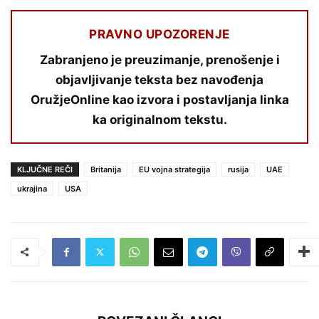
PRAVNO UPOZORENJE
Zabranjeno je preuzimanje, prenošenje i
objavljivanje teksta bez navođenja
OružjeOnline kao izvora i postavljanja linka
ka originalnom tekstu.
KLJUČNE REČI
Britanija
EU vojna strategija
rusija
UAE
ukrajina
USA