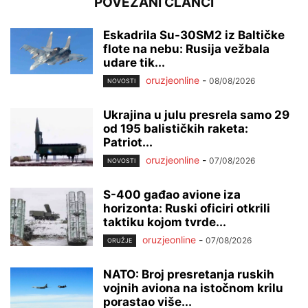
POVEZANI ČLANCI
Eskadrila Su-30SM2 iz Baltičke
flote na nebu: Rusija vežbala
udare tik...
oruzjeonline
-
08/08/2026
NOVOSTI
Ukrajina u julu presrela samo 29
od 195 balističkih raketa:
Patriot...
oruzjeonline
-
07/08/2026
NOVOSTI
S-400 gađao avione iza
horizonta: Ruski oficiri otkrili
taktiku kojom tvrde...
oruzjeonline
-
07/08/2026
ORUŽJE
NATO: Broj presretanja ruskih
vojnih aviona na istočnom krilu
porastao više...