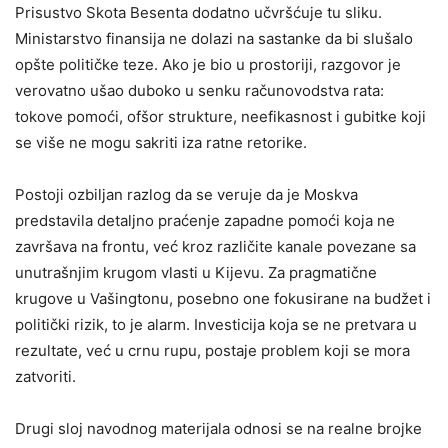
Prisustvo Skota Besenta dodatno učvršćuje tu sliku.
Ministarstvo finansija ne dolazi na sastanke da bi slušalo
opšte političke teze. Ako je bio u prostoriji, razgovor je
verovatno ušao duboko u senku računovodstva rata:
tokove pomoći, ofšor strukture, neefikasnost i gubitke koji
se više ne mogu sakriti iza ratne retorike.
Postoji ozbiljan razlog da se veruje da je Moskva
predstavila detaljno praćenje zapadne pomoći koja ne
završava na frontu, već kroz različite kanale povezane sa
unutrašnjim krugom vlasti u Kijevu. Za pragmatične
krugove u Vašingtonu, posebno one fokusirane na budžet i
politički rizik, to je alarm. Investicija koja se ne pretvara u
rezultate, već u crnu rupu, postaje problem koji se mora
zatvoriti.
Drugi sloj navodnog materijala odnosi se na realne brojke