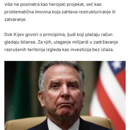
više ne posmatra kao herojski projekat, već kao
problematična imovina koja zahteva restrukturiranje ili
zatvaranje.
Dok Kijev govori o principima, ljudi koji plaćaju račun
gledaju bilanse. Za njih, ulaganje milijardi u zadržavanje
razrušenih teritorija izgleda kao investicija bez izlaza.