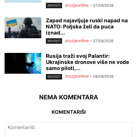
oruzjeonline
-
07/08/2026
NOVOSTI
Zapad najavljuje ruski napad na
NATO: Poljska želi da puca
iznad...
oruzjeonline
-
07/08/2026
NOVOSTI
Rusija traži svoj Palantir:
Ukrajinske dronove više ne vode
samo piloti,...
oruzjeonline
-
06/08/2026
NOVOSTI
NEMA KOMENTARA
KOMENTARIŠI