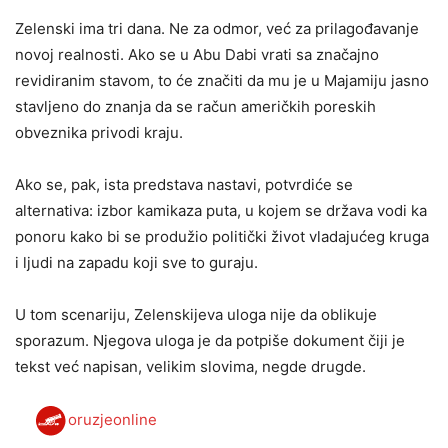
Zelenski ima tri dana. Ne za odmor, već za prilagođavanje
novoj realnosti. Ako se u Abu Dabi vrati sa značajno
revidiranim stavom, to će značiti da mu je u Majamiju jasno
stavljeno do znanja da se račun američkih poreskih
obveznika privodi kraju.
Ako se, pak, ista predstava nastavi, potvrdiće se
alternativa: izbor kamikaza puta, u kojem se država vodi ka
ponoru kako bi se produžio politički život vladajućeg kruga
i ljudi na zapadu koji sve to guraju.
U tom scenariju, Zelenskijeva uloga nije da oblikuje
sporazum. Njegova uloga je da potpiše dokument čiji je
tekst već napisan, velikim slovima, negde drugde.
oruzjeonline