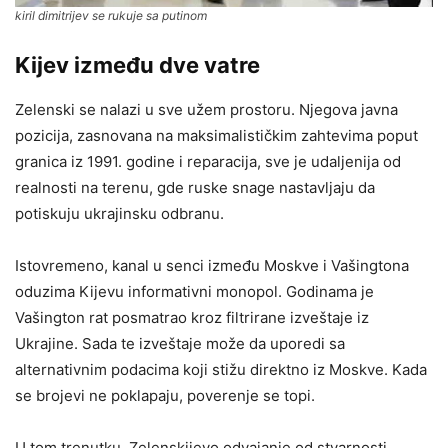
kiril dimitrijev se rukuje sa putinom
Kijev između dve vatre
Zelenski se nalazi u sve užem prostoru. Njegova javna
pozicija, zasnovana na maksimalističkim zahtevima poput
granica iz 1991. godine i reparacija, sve je udaljenija od
realnosti na terenu, gde ruske snage nastavljaju da
potiskuju ukrajinsku odbranu.
Istovremeno, kanal u senci između Moskve i Vašingtona
oduzima Kijevu informativni monopol. Godinama je
Vašington rat posmatrao kroz filtrirane izveštaje iz
Ukrajine. Sada te izveštaje može da uporedi sa
alternativnim podacima koji stižu direktno iz Moskve. Kada
se brojevi ne poklapaju, poverenje se topi.
U tom trenutku, Zelenskijevo odvajanje od stvarnosti