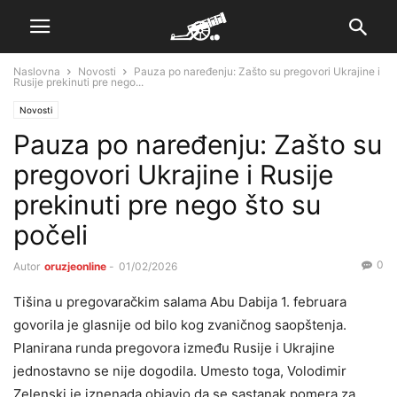
Naslovna
Novosti
Pauza po naređenju: Zašto su pregovori Ukrajine i
Rusije prekinuti pre nego...
Novosti
Pauza po naređenju: Zašto su
pregovori Ukrajine i Rusije
prekinuti pre nego što su
počeli
0
Autor
oruzjeonline
-
01/02/2026
Tišina u pregovaračkim salama Abu Dabija 1. februara
govorila je glasnije od bilo kog zvaničnog saopštenja.
Planirana runda pregovora između Rusije i Ukrajine
jednostavno se nije dogodila. Umesto toga, Volodimir
Zelenski je iznenada objavio da se sastanak pomera za