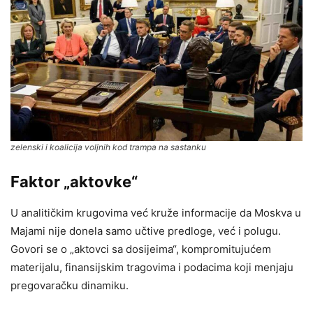
zelenski i koalicija voljnih kod trampa na sastanku
Faktor „aktovke“
U analitičkim krugovima već kruže informacije da Moskva u
Majami nije donela samo učtive predloge, već i polugu.
Govori se o „aktovci sa dosijeima“, kompromitujućem
materijalu, finansijskim tragovima i podacima koji menjaju
pregovaračku dinamiku.