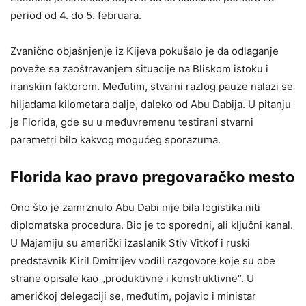
period od 4. do 5. februara.
Zvanično objašnjenje iz Kijeva pokušalo je da odlaganje
poveže sa zaoštravanjem situacije na Bliskom istoku i
iranskim faktorom. Međutim, stvarni razlog pauze nalazi se
hiljadama kilometara dalje, daleko od Abu Dabija. U pitanju
je Florida, gde su u međuvremenu testirani stvarni
parametri bilo kakvog mogućeg sporazuma.
Florida kao pravo pregovaračko mesto
Ono što je zamrznulo Abu Dabi nije bila logistika niti
diplomatska procedura. Bio je to sporedni, ali ključni kanal.
U Majamiju su američki izaslanik Stiv Vitkof i ruski
predstavnik Kiril Dmitrijev vodili razgovore koje su obe
strane opisale kao „produktivne i konstruktivne“. U
američkoj delegaciji se, međutim, pojavio i ministar