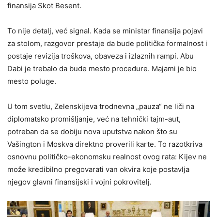
finansija Skot Besent.
To nije detalj, već signal. Kada se ministar finansija pojavi
za stolom, razgovor prestaje da bude politička formalnost i
postaje revizija troškova, obaveza i izlaznih rampi. Abu
Dabi je trebalo da bude mesto procedure. Majami je bio
mesto poluge.
U tom svetlu, Zelenskijeva trodnevna „pauza“ ne liči na
diplomatsko promišljanje, već na tehnički tajm-aut,
potreban da se dobiju nova uputstva nakon što su
Vašington i Moskva direktno proverili karte. To razotkriva
osnovnu političko-ekonomsku realnost ovog rata: Kijev ne
može kredibilno pregovarati van okvira koje postavlja
njegov glavni finansijski i vojni pokrovitelj.