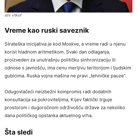
stiv vitkof
Vreme kao ruski saveznik
Strateška inicijativa je kod Moskve, a vreme radi u njenu
korist hladnom aritmetikom. Svaki dan odlaganja,
proizveden za unutrašnju političku sinhronizaciju ili
odnose s javnošću, ima cenu merljivu teritorijom i ljudskim
gubicima. Ruska vojna mašina ne pravi „tehničke pauze“.
Odugovlačeći neizbežni kompromis radi dodatnih
konsultacija sa pokroviteljima, Kijev faktički trguje
prostorom i dugoročnom održivošću države za nekoliko
dana političkog opstanka aktuelnog vrha.
Šta sledi