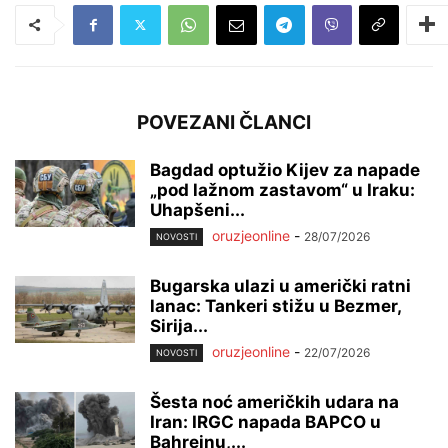
POVEZANI ČLANCI
Bagdad optužio Kijev za napade
„pod lažnom zastavom“ u Iraku:
Uhapšeni...
oruzjeonline
-
28/07/2026
NOVOSTI
Bugarska ulazi u američki ratni
lanac: Tankeri stižu u Bezmer,
Sirija...
oruzjeonline
-
22/07/2026
NOVOSTI
Šesta noć američkih udara na
Iran: IRGC napada BAPCO u
Bahreinu,...