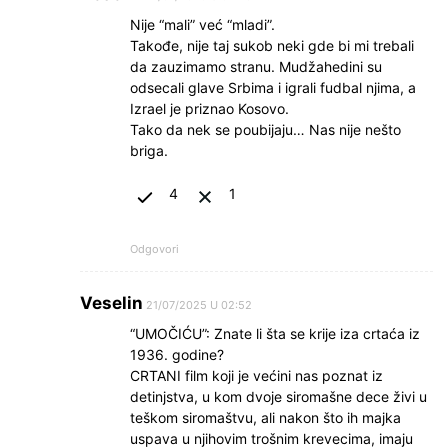
Nije “mali” već “mladi”.
Takođe, nije taj sukob neki gde bi mi trebali
da zauzimamo stranu. Mudžahedini su
odsecali glave Srbima i igrali fudbal njima, a
Izrael je priznao Kosovo.
Tako da nek se poubijaju… Nas nije nešto
briga.
4
1
Odgovori
Veselin
21/07/2025 U 02:52
“UMOČIĆU”: Znate li šta se krije iza crtaća iz
1936. godine?
CRTANI film koji je većini nas poznat iz
detinjstva, u kom dvoje siromašne dece živi u
teškom siromaštvu, ali nakon što ih majka
uspava u njihovim trošnim krevecima, imaju