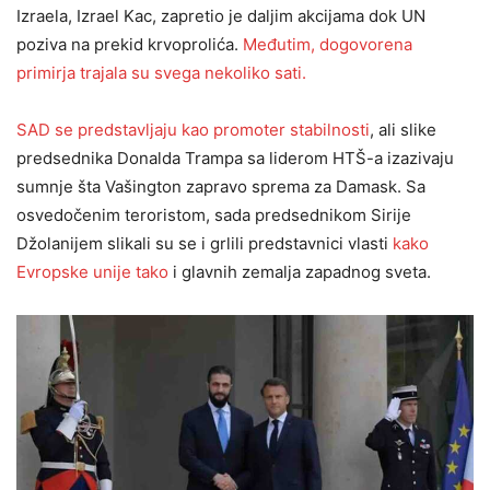
Izraela, Izrael Kac, zapretio je daljim akcijama dok UN
poziva na prekid krvoprolića.
Međutim, dogovorena
primirja trajala su svega nekoliko sati.
SAD se predstavljaju kao promoter stabilnosti
, ali slike
predsednika Donalda Trampa sa liderom HTŠ-a izazivaju
sumnje šta Vašington zapravo sprema za Damask. Sa
osvedočenim teroristom, sada predsednikom Sirije
Džolanijem slikali su se i grlili predstavnici vlasti
kako
Evropske unije tako
i glavnih zemalja zapadnog sveta.