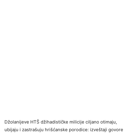
Džolanijeve HTŠ džihadističke milicije ciljano otimaju,
ubijaju i zastrašuju hrišćanske porodice: izveštaji govore