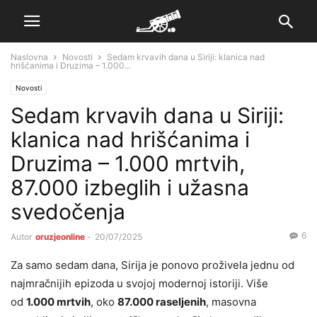
Naslovna
Novosti
Sedam krvavih dana u Siriji: klanica nad
hrišćanima i Druzima – 1.000...
Novosti
Sedam krvavih dana u Siriji:
klanica nad hrišćanima i
Druzima – 1.000 mrtvih,
87.000 izbeglih i užasna
svedočenja
6
Autor
oruzjeonline
-
20/07/2025
Za samo sedam dana, Sirija je ponovo proživela jednu od
najmračnijih epizoda u svojoj modernoj istoriji. Više
od
1.000 mrtvih
, oko
87.000 raseljenih
, masovna