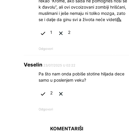
rekao “Krome, ako sada ne pomogneš nosi se
k đavolu”, ali ovi ovcoizovani zombiji hrišćani,
muslimani i ješe nemaju ni toliko mozga, zato
se i dalje da ginu svi a života neće videti💁
1
2
Odgovori
Veselin
23/07/2025 U 02:22
Pa što nam onda pobiše stotine hiljada dece
samo u poslenjem veku?
2
Odgovori
KOMENTARIŠI