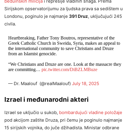
beduinskih milicija
i represije vladinih snaga. Prema
Sirijskom opservatorijumu za ljudska prava sa sedištem u
Londonu, poginulo je najmanje
391 Druz
, uključujući 245
civila.
Heartbreaking, Father Tony Boutros, representative of the
Greek Catholic Church in Sweida, Syria, makes an appeal to
the international community to save Christians and Druze
from an Islamist genocide.
“We Christians and Druze are one. Look at the massacre they
are committing…
pic.twitter.com/DiBZLMBuze
— Dr. Maalouf ‏ (@realMaalouf)
July 18, 2025
Izrael i međunarodni akteri
Izrael se uključio u sukob,
bombardujući vladine položaje
pod akcijom zaštite Druza, pri čemu je poginulo najmanje
15 sirijskih vojnika, do juče džihadista. Ministar odbrane