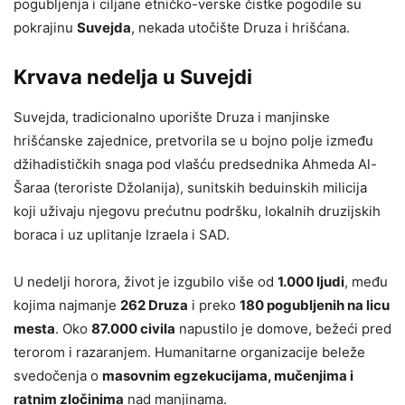
pogubljenja i ciljane etničko-verske čistke pogodile su
pokrajinu
Suvejda
, nekada utočište Druza i hrišćana.
Krvava nedelja u Suvejdi
Suvejda, tradicionalno uporište Druza i manjinske
hrišćanske zajednice, pretvorila se u bojno polje između
džihadističkih snaga pod vlašću predsednika Ahmeda Al-
Šaraa (teroriste Džolanija), sunitskih beduinskih milicija
koji uživaju njegovu prećutnu podršku, lokalnih druzijskih
boraca i uz uplitanje Izraela i SAD.
U nedelji horora, život je izgubilo više od
1.000 ljudi
, među
kojima najmanje
262 Druza
i preko
180 pogubljenih na licu
mesta
. Oko
87.000 civila
napustilo je domove, bežeći pred
terorom i razaranjem. Humanitarne organizacije beleže
svedočenja o
masovnim egzekucijama, mučenjima i
ratnim zločinima
nad manjinama.