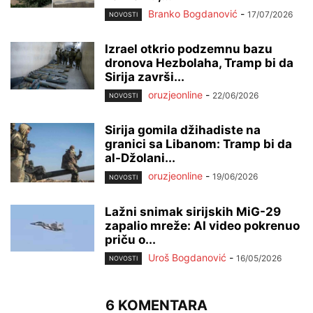
Branko Bogdanović
-
17/07/2026
NOVOSTI
Izrael otkrio podzemnu bazu
dronova Hezbolaha, Tramp bi da
Sirija završi...
oruzjeonline
-
22/06/2026
NOVOSTI
Sirija gomila džihadiste na
granici sa Libanom: Tramp bi da
al-Džolani...
oruzjeonline
-
19/06/2026
NOVOSTI
Lažni snimak sirijskih MiG-29
zapalio mreže: AI video pokrenuo
priču o...
Uroš Bogdanović
-
16/05/2026
NOVOSTI
6 KOMENTARA