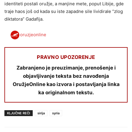
identiteti postali oružje, a manjine mete, poput Libije, gde
traje haos još od kada su iste zapadne sile lividirale “zlog
diktatora” Gadafija.
oruzjeonline
PRAVNO UPOZORENJE
Zabranjeno je preuzimanje, prenošenje i
objavljivanje teksta bez navođenja
OružjeOnline kao izvora i postavljanja linka
ka originalnom tekstu.
KLJUČNE REČI
sirija
syria