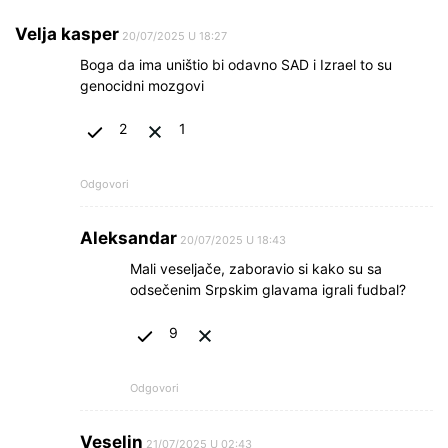
Velja kasper
20/07/2025 U 18:27
Boga da ima uništio bi odavno SAD i Izrael to su
genocidni mozgovi
2
1
Odgovori
Aleksandar
20/07/2025 U 18:43
Mali veseljače, zaboravio si kako su sa
odsečenim Srpskim glavama igrali fudbal?
9
Odgovori
Veselin
21/07/2025 U 02:43