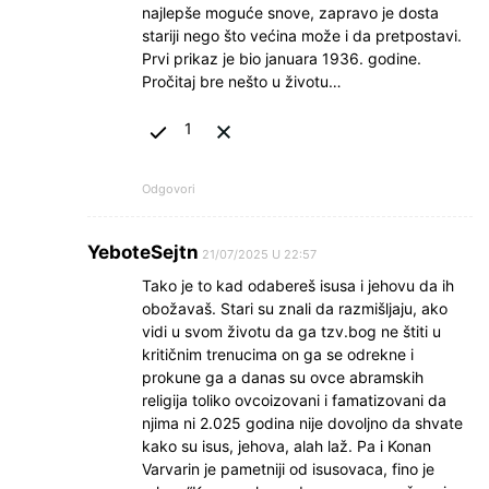
najlepše moguće snove, zapravo je dosta
stariji nego što većina može i da pretpostavi.
Prvi prikaz je bio januara 1936. godine.
Pročitaj bre nešto u životu…
1
Odgovori
YeboteSejtn
21/07/2025 U 22:57
Tako je to kad odabereš isusa i jehovu da ih
obožavaš. Stari su znali da razmišljaju, ako
vidi u svom životu da ga tzv.bog ne štiti u
kritičnim trenucima on ga se odrekne i
prokune ga a danas su ovce abramskih
religija toliko ovcoizovani i famatizovani da
njima ni 2.025 godina nije dovoljno da shvate
kako su isus, jehova, alah laž. Pa i Konan
Varvarin je pametniji od isusovaca, fino je