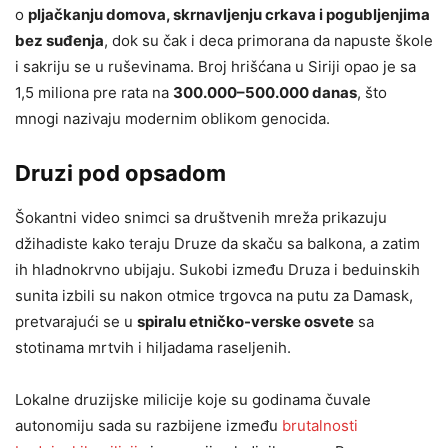
o
pljačkanju domova, skrnavljenju crkava i pogubljenjima
bez suđenja
, dok su čak i deca primorana da napuste škole
i sakriju se u ruševinama. Broj hrišćana u Siriji opao je sa
1,5 miliona pre rata na
300.000–500.000 danas
, što
mnogi nazivaju modernim oblikom genocida.
Druzi pod opsadom
Šokantni video snimci sa društvenih mreža prikazuju
džihadiste kako teraju Druze da skaču sa balkona, a zatim
ih hladnokrvno ubijaju. Sukobi između Druza i beduinskih
sunita izbili su nakon otmice trgovca na putu za Damask,
pretvarajući se u
spiralu etničko-verske osvete
sa
stotinama mrtvih i hiljadama raseljenih.
Lokalne druzijske milicije koje su godinama čuvale
autonomiju sada su razbijene između
brutalnosti