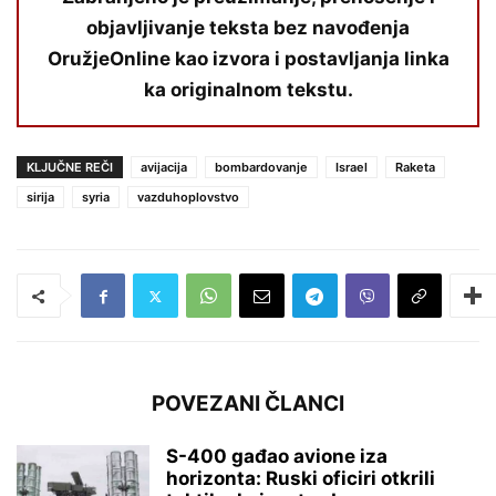
objavljivanje teksta bez navođenja
OružjeOnline kao izvora i postavljanja linka
ka originalnom tekstu.
KLJUČNE REČI
avijacija
bombardovanje
Israel
Raketa
sirija
syria
vazduhoplovstvo
POVEZANI ČLANCI
S-400 gađao avione iza
horizonta: Ruski oficiri otkrili