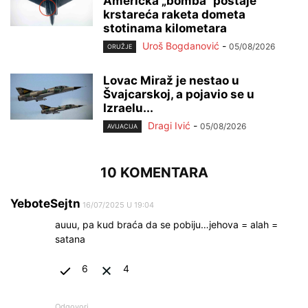
Američka „bomba“ postaje
krstareća raketa dometa
stotinama kilometara
Uroš Bogdanović
-
05/08/2026
ORUŽJE
Lovac Miraž je nestao u
Švajcarskoj, a pojavio se u
Izraelu...
Dragi Ivić
-
05/08/2026
AVIJACIJA
10 KOMENTARA
YeboteSejtn
16/07/2025 U 19:04
auuu, pa kud braća da se pobiju…jehova = alah =
satana
6
4
Odgovori