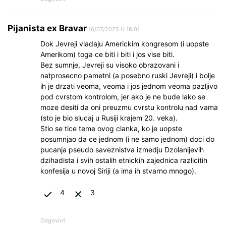
Pijanista ex Bravar
16/07/2025 U 18:01
Dok Jevreji vladaju Americkim kongresom (i uopste
Amerikom) toga ce biti i biti i jos vise biti.
Bez sumnje, Jevreji su visoko obrazovani i
natprosecno pametni (a posebno ruski Jevreji) i bolje
ih je drzati veoma, veoma i jos jednom veoma pazljivo
pod cvrstom kontrolom, jer ako je ne bude lako se
moze desiti da oni preuzmu cvrstu kontrolu nad vama
(sto je bio slucaj u Rusiji krajem 20. veka).
Stio se tice teme ovog clanka, ko je uopste
posumnjao da ce jednom (i ne samo jednom) doci do
pucanja pseudo saveznistva izmedju Dzolanijevih
dzihadista i svih ostalih etnickih zajednica razlicitih
konfesija u novoj Siriji (a ima ih stvarno mnogo).
4
3
Odgovori