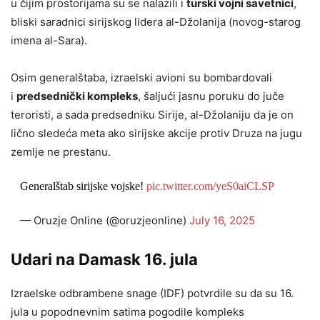
u čijim prostorijama su se nalazili i
turski vojni savetnici
,
bliski saradnici sirijskog lidera al-Džolanija (novog-starog
imena al-Sara).
Osim generalštaba, izraelski avioni su bombardovali
i
predsednički kompleks
, šaljući jasnu poruku do juče
teroristi, a sada predsedniku Sirije, al-Džolaniju da je on
lično sledeća meta ako sirijske akcije protiv Druza na jugu
zemlje ne prestanu.
Generalštab sirijske vojske!
pic.twitter.com/yeS0aiCLSP
— Oruzje Online (@oruzjeonline)
July 16, 2025
Udari na Damask 16. jula
Izraelske odbrambene snage (IDF) potvrdile su da su 16.
jula u popodnevnim satima pogodile kompleks