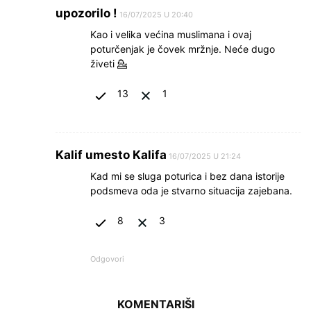
upozorilo !
16/07/2025 U 20:40
Kao i velika većina muslimana i ovaj
poturčenjak je čovek mržnje. Neće dugo
živeti 💁
13
1
Kalif umesto Kalifa
16/07/2025 U 21:24
Kad mi se sluga poturica i bez dana istorije
podsmeva oda je stvarno situacija zajebana.
8
3
Odgovori
KOMENTARIŠI