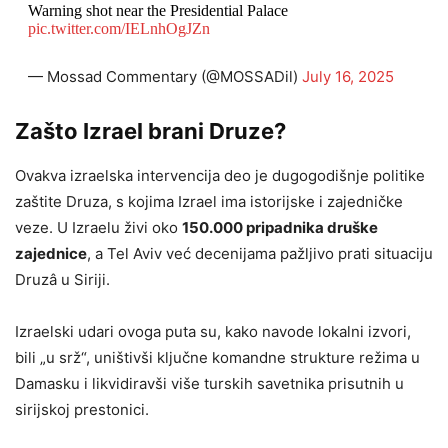
Warning shot near the Presidential Palace
pic.twitter.com/IELnhOgJZn
— Mossad Commentary (@MOSSADil)
July 16, 2025
Zašto Izrael brani Druze?
Ovakva izraelska intervencija deo je dugogodišnje politike
zaštite Druza, s kojima Izrael ima istorijske i zajedničke
veze. U Izraelu živi oko
150.000 pripadnika druške
zajednice
, a Tel Aviv već decenijama pažljivo prati situaciju
Druzâ u Siriji.
Izraelski udari ovoga puta su, kako navode lokalni izvori,
bili „u srž“, uništivši ključne komandne strukture režima u
Damasku i likvidiravši više turskih savetnika prisutnih u
sirijskoj prestonici.