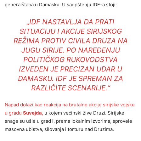
generalštaba u Damasku. U saopštenju IDF-a stoji:
„IDF NASTAVLJA DA PRATI
SITUACIJU I AKCIJE SIRIJSKOG
REŽIMA PROTIV CIVILA DRUZA NA
JUGU SIRIJE. PO NAREĐENJU
POLITIČKOG RUKOVODSTVA
IZVEDEN JE PRECIZAN UDAR U
DAMASKU. IDF JE SPREMAN ZA
RAZLIČITE SCENARIJE.“
Napad dolazi kao reakcija na brutalne akcije sirijske vojske
u gradu
Suvejda
,
u kojem većinski žive Druzi. Sirijske
snage su ušle u grad i, prema lokalnim izvorima, sprovele
masovna ubistva, silovanja i torturu nad Druzima.