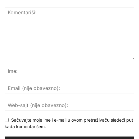
Sačuvajte moje ime i e-mail u ovom pretraživaču sledeći put
kada komentarišem.