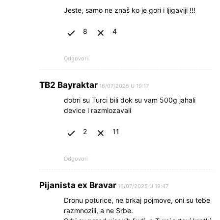
Jeste, samo ne znaš ko je gori i ljigaviji !!!
8
4
Odgovori
TB2 Bayraktar
16/07/2025 U 19:17
dobri su Turci bili dok su vam 500g jahali
device i razmlozavali
2
11
Odgovori
Pijanista ex Bravar
16/07/2025 U 19:47
Dronu poturice, ne brkaj pojmove, oni su tebe
razmnozili, a ne Srbe.