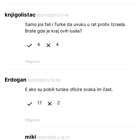
knjigolistac
16/07/2025 U 17:49
Samo jos fali i Turke da uvuku u rat protiv Izraela.
Brate gde je kraj ovih lusila?
4
4
Odgovori
Erdogan
16/07/2025 U 16:29
E ako su pobili turske oficire svaka im čast.
17
2
Odgovori
miki
16/07/2025 U 18:27