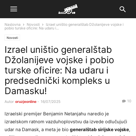
Naslovna
Novosti
Izrael uništio generalštab Džolanijeve vojske i
pobio turske oficire: Na udaru i...
Novosti
Izrael uništio generalštab
Džolanijeve vojske i pobio
turske oficire: Na udaru i
predsednički kompleks u
Damasku!
10
Autor
oruzjeonline
-
16/07/2025
Izraelski premijer Benjamin Netanjahu naredio je
izraelskom ratnom vazduhoplovstvu da izvede odlučujući
udar na Damask, a meta je bio
generalštab sirijske vojske
,