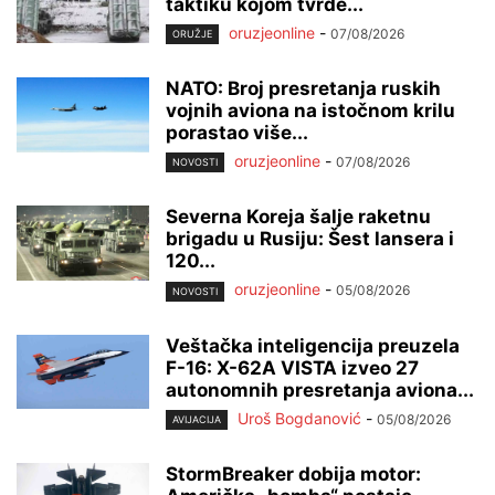
taktiku kojom tvrde...
oruzjeonline
-
07/08/2026
ORUŽJE
NATO: Broj presretanja ruskih
vojnih aviona na istočnom krilu
porastao više...
oruzjeonline
-
07/08/2026
NOVOSTI
Severna Koreja šalje raketnu
brigadu u Rusiju: Šest lansera i
120...
oruzjeonline
-
05/08/2026
NOVOSTI
Veštačka inteligencija preuzela
F-16: X-62A VISTA izveo 27
autonomnih presretanja aviona...
Uroš Bogdanović
-
05/08/2026
AVIJACIJA
StormBreaker dobija motor: