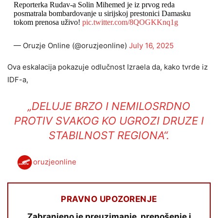
Reporterka Rudav-a Solin Mihemed je iz prvog reda
posmatrala bombardovanje u sirijskoj prestonici Damasku
tokom prenosa uživo!
pic.twitter.com/8QOGKKnq1g
— Oruzje Online (@oruzjeonline)
July 16, 2025
Ova eskalacija pokazuje odlučnost Izraela da, kako tvrde iz
IDF-a,
„DELUJE BRZO I NEMILOSRDNO
PROTIV SVAKOG KO UGROZI DRUZE I
STABILNOST REGIONA“.
oruzjeonline
PRAVNO UPOZORENJE
Zabranjeno je preuzimanje, prenošenje i