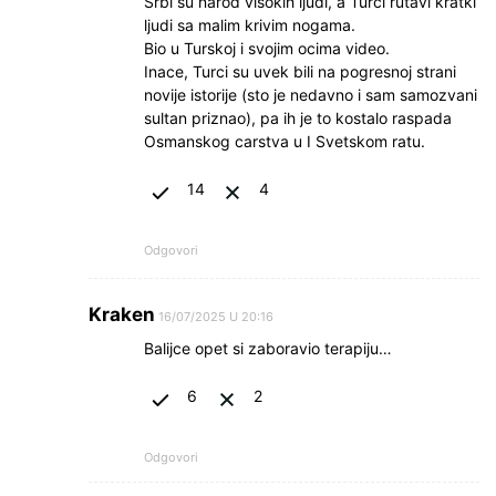
Srbi su narod visokih ljudi, a Turci rutavi kratki
ljudi sa malim krivim nogama.
Bio u Turskoj i svojim ocima video.
Inace, Turci su uvek bili na pogresnoj strani
novije istorije (sto je nedavno i sam samozvani
sultan priznao), pa ih je to kostalo raspada
Osmanskog carstva u I Svetskom ratu.
14
4
Odgovori
Kraken
16/07/2025 U 20:16
Balijce opet si zaboravio terapiju…
6
2
Odgovori